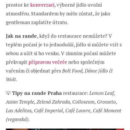
prostor ke
konverzaci
, výborné jídlo uvolní
atmosféru. Standardem by mělo zůstat, že jako
gentleman zaplatíte útratu.
Jak na rande
, když do restaurace nemůžete? V
teplém počasí je to jednodušší, jídlo si můžete vzít s
sebou a užít si ho venku. V zimním počasí můžete
překvapit
přípravou večeře
nebo společným
vařením či objednat přes
Bolt Food, Dáme jídlo či
Wolt
.
💡
Tipy na rande Praha
restaurace:
Lemon Leaf,
Asian Temple, Zelená Zahrada, Colloseum, Grosseto,
Las Adelitas, Café Imperial, Café Louvre, Café Moment
(veganská)
.