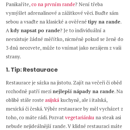
Panikaříte,
co na prvním rande
? Není třeba
vymýšlet adrenalinové a zážitkové věci. Buďte sám
sebou a vsaďte na klasické a ověřené
tipy na rande
.
A
kdy napsat po rande
? Je to individuální a
neexistuje žádné měřítko, nicméně pokud se ženě do
3 dnů neozvete, může to vnímat jako nezájem z vaši
strany.
1. Tip: Restaurace
Restaurace je sázka na jistotu. Zajít na večeři či oběd
rozhodně patří mezi
nejlepší nápady na rande
. Na
oblibě stále roste
asijská
kuchyně, ale i italská,
mexická či česká. Výběr restaurace by měl vycházet z
toho, co máte rádi. Pozvat
vegetariánku
na steak asi
nebude nejideálnější rande. V klidné restauraci máte