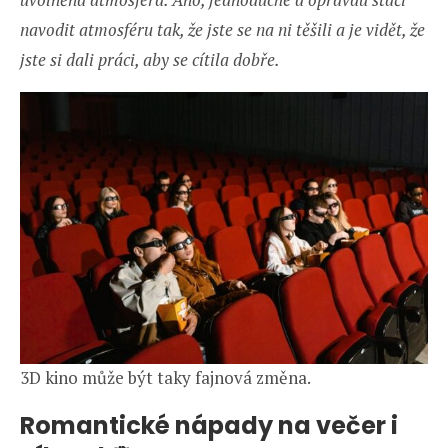
navodit atmosféru tak, že jste se na ni těšili a je vidět, že
jste si dali práci, aby se cítila dobře.
3D kino může být taky fajnová změna.
Romantické nápady na večer i