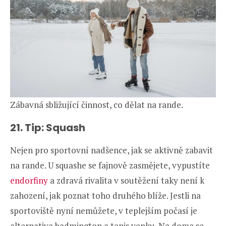
Zábavná sbližující činnost, co dělat na rande.
21. Tip: Squash
Nejen pro sportovní nadšence, jak se aktivně zabavit
na rande. U squashe se fajnově zasmějete, vypustíte
endorfiny
a zdravá rivalita v soutěžení taky není k
zahození, jak poznat toho druhého blíže. Jestli na
sportoviště nyní nemůžete, v teplejším počasí je
alternativa badmington a tenis venku. Na doma se