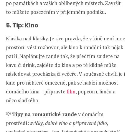
po památkách a vašich oblíbených místech. Završit
to můžete posezením v příjemném podniku.
5. Tip: Kino
Klasika nad klasiky. Je sice pravda, že v kině není moc
prostoru vést rozhovor, ale kino k randění tak nějak
patří. Naplánujte rande tak, že předtím zajdete na
kávu či drink, zajděte do kina a po té klidně může
následovat procházka či večeře. V současné chvíli je i
kino pro některé omezené, pak se nabízí možnost
domácího kina – připravte
film
, popcorn, limču a
něco sladkého.
💡
Tipy na romantické rande
v domácím
prostředí:
svíčky, dobré víno a připravené jídlo,
uvolněná atmosféra. Ano, jednoduché a opravdu stačí