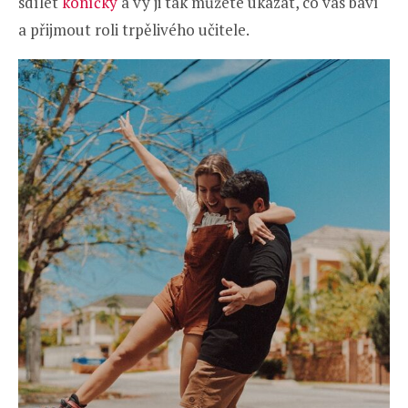
sdílet
koníčky
a vy ji tak můžete ukázat, co vás baví
a přijmout roli trpělivého učitele.