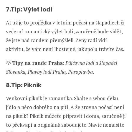
7.Tip: Výlet lodí
Ať už je to projížďka v letním počasí na šlapadlech či
večerní romantický výlet lodí, zaručeně bude vidět,
že jste nad randem přemýšleli. Ženy radí vidí
aktivitu, že vám není lhostejné, jak spolu trávíte čas.
💡
Tipy na rande Praha
:
Půjčovna lodí a šlapadel
Slovanka, Plavby lodí Praha, Paroplavba
.
8.Tip: Piknik
Venkovní piknik je romantika. Sbalte s sebou deku,
jídlo a něco dobrého na pití. A že zrovna počasí není
na piknik? Piknik můžete připravit i doma, zaručeně ji
to překvapí a originálně zabodujete. Navíc nemusíte