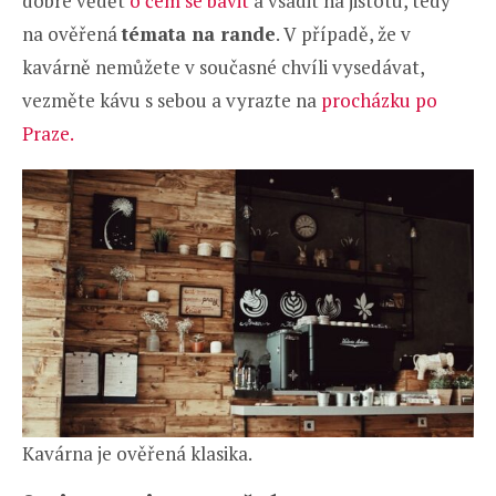
dobré vědět
o čem se bavit
a vsadit na jistotu, tedy
na ověřená
témata na rande
. V případě, že v
kavárně nemůžete v současné chvíli vysedávat,
vezměte kávu s sebou a vyrazte na
procházku po
Praze.
Kavárna je ověřená klasika.