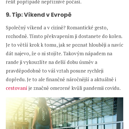
řešit popřípadě nepříznivé počasí.
9. Tip: Víkend v Evropě
Společný víkend a v cizině? Romantické gesto,
rozhodně. Tímto překvapením ji dostanete do kolen.
Je to větší krok k tomu, jak se poznat hlouběji a navíc
dát najevo, že o ni stojíte. Takovým nápadem na
rande ji vykouzlíte na delší dobu úsměv a
pravděpodobně to váš vztah posune rychleji
dopředu. Je to ale finančně náročnější a aktuálně i
cestovaní
je značně omezené kvůli pandemii covidu.