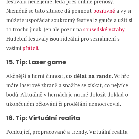
festivalů neužijeme, leda přes online přenosy.
Nicméně se tato situace dá pojmout
pozitivně
a vy si
můžete uspořádat soukromý festival z gauče a užít si
to trochu jinak. Jen ale pozor na
sousedské vztahy
.
Hudební festivaly jsou i ideální pro seznámení s
vašimi
přáteli
.
15. Tip: Laser game
Akčnější a herní činnost,
co dělat na rande
. Ve hře
máte laserové zbraně a snažíte se získat, co nejvíce
bodů. Aktuálně v hernách je nutné doložit doklad o
ukončeném očkování či prodělání nemoci covid.
16. Tip: Virtuální realita
Pohlcující, propracované a trendy. Virtuální realita