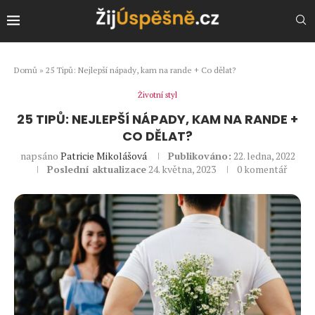
Domů
»
25 Tipů: Nejlepší nápady, kam na rande + Co dělat?
Životní styl
25 TIPŮ: NEJLEPŠÍ NÁPADY, KAM NA RANDE +
CO DĚLAT?
napsáno
Patricie Mikolášová
Publikováno:
22. ledna, 2022
Poslední aktualizace
24. května, 2023
0 komentář