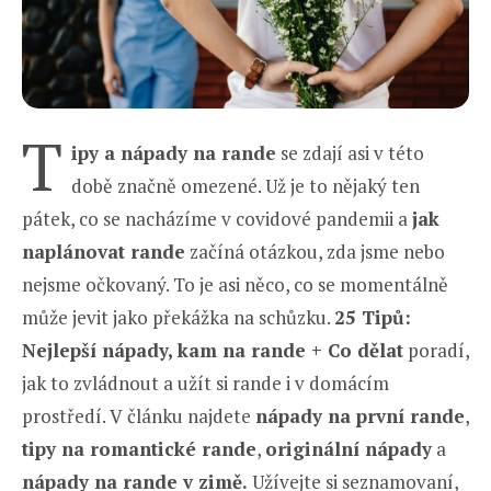
T
ipy a nápady na rande
se zdají asi v této
době značně omezené. Už je to nějaký ten
pátek, co se nacházíme v covidové pandemii a
jak
naplánovat rande
začíná otázkou, zda jsme nebo
nejsme očkovaný. To je asi něco, co se momentálně
může jevit jako překážka na schůzku.
25 Tipů:
Nejlepší nápady, kam na rande + Co dělat
poradí,
jak to zvládnout a užít si rande i v domácím
prostředí. V článku najdete
nápady na první rande
,
tipy na romantické rande
,
originální nápady
a
nápady na rande v zimě.
Užívejte si seznamovaní,