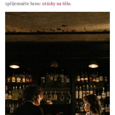
zpříjemněte hrou:
otázky na tělo
.