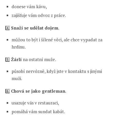
donese vám kávu,
zajišťuje vám odvoz z práce.
4️⃣
Snaží se udělat dojem
.
můžou to být i šílené věci, ale chce vypadat za
hrdinu.
5️⃣
Žárlí
na ostatní muže.
působí nervózně, když jste v kontaktu s jinými
muži.
6️⃣
Chová se jako gentleman
.
usazuje vás v restauraci,
pomáhá vám sundat kabát.