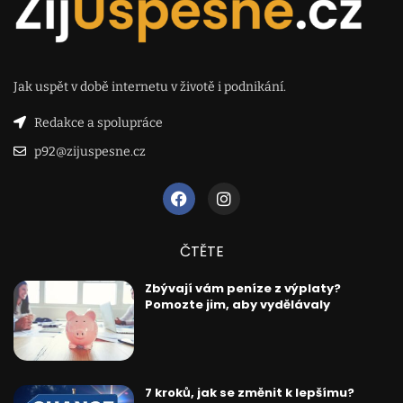
Jak uspět v době internetu v životě i podnikání.
Redakce a spolupráce
p92@zijuspesne.cz
ČTĚTE
Zbývají vám peníze z výplaty?
Pomozte jim, aby vydělávaly
7 kroků, jak se změnit k lepšímu?