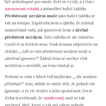
být nedostupné pro muže. Svět se vyvíjí, a s tím i
navazovaní vztahů
a jednotlivé balící taktiky.
Předstíraný nezájem muže
jako balící taktika je
tak na ústupu. Zapátrala jsem a zjistila, že existují
samozřejmě rady, jak ignorovat ženu a
účelně
předstírat nezájem
. Tato taktika se ale zejména
využívá za účelem sexu. Však si sama odpovězte na
otázku: ,,
Líbí se vám předstíraný nezájem muže a
záměrná ignorace?
” Žádná žena se nechce cítit
nechtěná a nevědět, na čem vlastně je.
Nehoní se vám v hlavě teď myšlenka: ,,
Ale nezájem
přitahuje
?” Ano, někdy se může stát, že pokud vás
ignoruje, o to víc stojíte o jeho společnost. Jen je
třeba si uvědomit, že
zamilovaný
muž
se tak
nechová. Muž, který o vás má zájem nebude