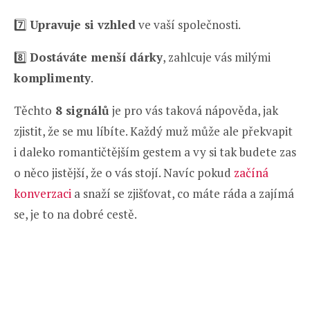
7️⃣
Upravuje si vzhled
ve vaší společnosti.
8️⃣
Dostáváte menší dárky
, zahlcuje vás milými
komplimenty
.
Těchto
8 signálů
je pro vás taková nápověda, jak
zjistit, že se mu líbíte. Každý muž může ale překvapit
i daleko romantičtějším gestem a vy si tak budete zas
o něco jistější, že o vás stojí. Navíc pokud
začíná
konverzaci
a snaží se zjišťovat, co máte ráda a zajímá
se, je to na dobré cestě.