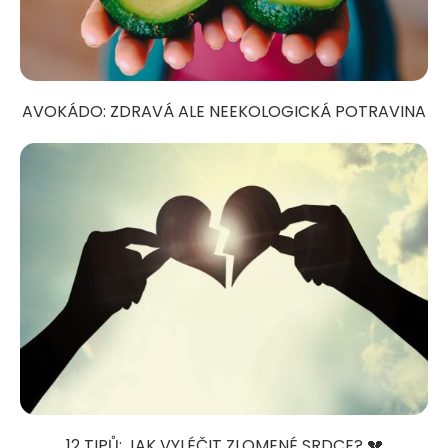
AVOKÁDO: ZDRAVÁ ALE NEEKOLOGICKÁ POTRAVINA
12 TIPŮ: JAK VYLÉČIT ZLOMENÉ SRDCE? 💔