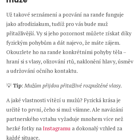
Už takové seznámení a pozvání na rande funguje
jako afrodiziakum, tudíž pro vás bude muž
přitažlivější. Vy si jeho pozornost můžete získat díky
fyzickým pohybům a dát najevo, že máte zájem.
Okouzlete ho na rande konkrétními pohyby těla –
hraní si s vlasy, olizování rtů, naklonění hlavy, úsměv
a udržování očního kontaktu.
💡
Tip
:
Mužům přijdou přitažlivé rozpuštěné vlasy.
A jaké vlastnosti vítězí u mužů? Fyzická krása je
určitě to první, čeho si muž všimne. Ale navázání
partnerského vztahu vyžaduje mnohem více než
hezké fotky na
Instagramu
a dokonalý vzhled za
každé situace.