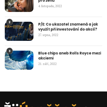
pro ženu
4. listopadu, 2022
2
P/E: Co ukazatel znamená a jak
využít při investování do akcií?
27. srpna, 2022
3
Blue chips aneb Rolls Royce mezi
akciemi
21. září, 2022