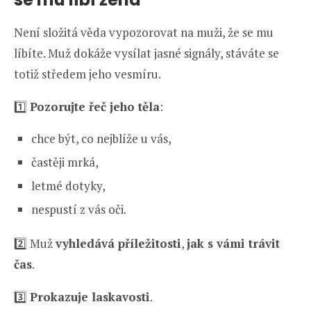
Není složitá věda vypozorovat na muži, že se mu
líbíte. Muž dokáže vysílat jasné signály, stáváte se
totiž středem jeho vesmíru.
1️⃣
Pozorujte řeč jeho těla
:
chce být, co nejblíže u vás,
častěji mrká,
letmé dotyky,
nespustí z vás oči.
2️⃣ Muž
vyhledává příležitosti
,
jak s vámi trávit
čas
.
3️⃣
Prokazuje laskavosti
.