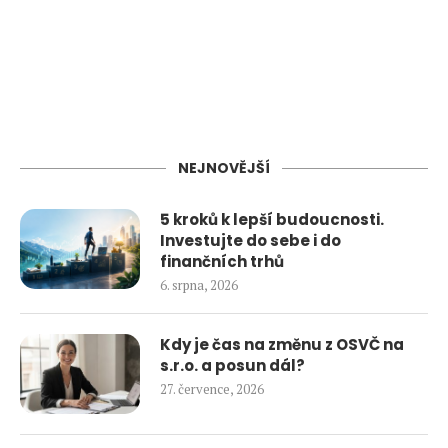
NEJNOVĚJŠÍ
5 kroků k lepší budoucnosti.
Investujte do sebe i do
finančních trhů
6. srpna, 2026
Kdy je čas na změnu z OSVČ na
s.r.o. a posun dál?
27. července, 2026