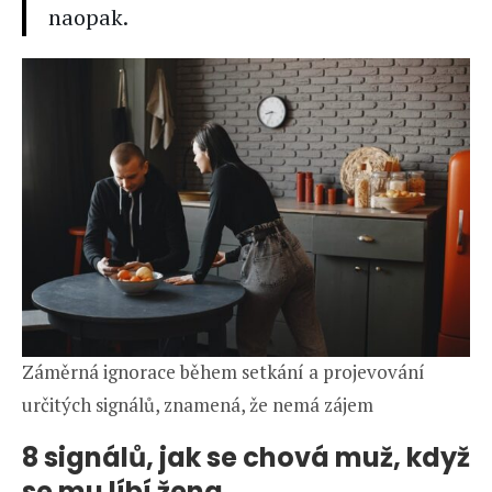
naopak.
Záměrná ignorace během setkání a projevování
určitých signálů, znamená, že nemá zájem
8 signálů, jak se chová muž, když
se mu líbí žena