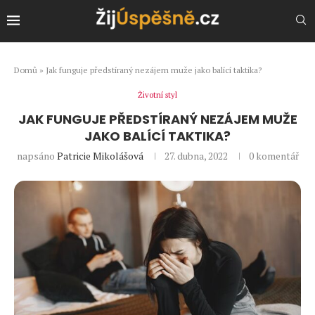
Domů
»
Jak funguje předstíraný nezájem muže jako balící taktika?
Životní styl
JAK FUNGUJE PŘEDSTÍRANÝ NEZÁJEM MUŽE
JAKO BALÍCÍ TAKTIKA?
napsáno
Patricie Mikolášová
27. dubna, 2022
0 komentář