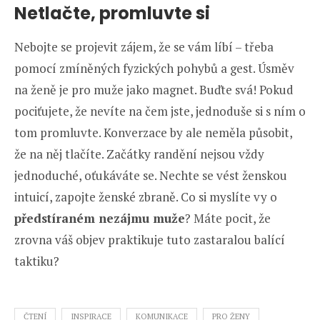
Netlačte, promluvte si
Nebojte se projevit zájem, že se vám líbí – třeba
pomocí zmíněných fyzických pohybů a gest. Úsměv
na ženě je pro muže jako magnet. Buďte svá! Pokud
pociťujete, že nevíte na čem jste, jednoduše si s ním o
tom promluvte. Konverzace by ale neměla působit,
že na něj tlačíte. Začátky randění nejsou vždy
jednoduché, oťukáváte se. Nechte se vést ženskou
intuicí, zapojte ženské zbraně. Co si myslíte vy o
předstíraném nezájmu muže
? Máte pocit, že
zrovna váš objev praktikuje tuto zastaralou balící
taktiku?
ČTENÍ
INSPIRACE
KOMUNIKACE
PRO ŽENY