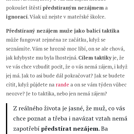
pokoušet štěstí
předstíraným nezájmem
a
ignorací
. Však už nejste v mateřské školce.
Předstíraný nezájem muže jako balící taktika
může fungovat zejména ze začátku, když se
seznámíte. Vám se hrozně moc líbí, on se ale chová,
jak kdybyste mu byla lhostejná.
Cílem taktiky
je, že
ve vás chce vzbudit pocit, že o vás nemá zájem, i když
jej má. Jak to asi bude dál pokračovat? Jak se budete
cítit, když půjdete na
rande
a on se vám týden vůbec
neozve? Je to taktika, nebo jen nemá zájem?
Z reálného života je jasné, že muž, co vás
chce poznat a třeba i navázat vztah nemá
zapotřebí
předstírat nezájem
. Ba