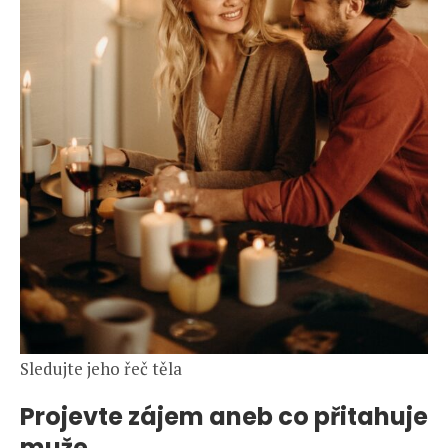
Sledujte jeho řeč těla
Projevte zájem aneb co přitahuje
muže