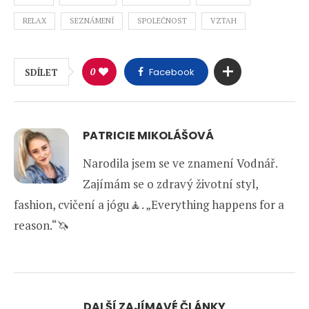
RELAX
SEZNÁMENÍ
SPOLEČNOST
VZTAH
0
Facebook
SDÍLET
PATRICIE MIKOLÁŠOVÁ
Narodila jsem se ve znamení Vodnář.
Zajímám se o zdravý životní styl,
fashion, cvičení a jógu🧘. „Everything happens for a
reason.“🦄
DALŠÍ ZAJÍMAVÉ ČLÁNKY