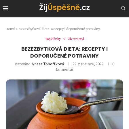
Domů
»
Bezezbytková dieta: Recepty i doporučené potraviny
Top články
Životní styl
BEZEZBYTKOVÁ DIETA: RECEPTY I
DOPORUČENÉ POTRAVINY
napsáno
Aneta Toboříková
22. prosince, 2022
0
komentář