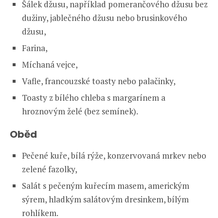
Šálek džusu, například pomerančového džusu bez
dužiny, jablečného džusu nebo brusinkového
džusu,
Farina,
Míchaná vejce,
Vafle, francouzské toasty nebo palačinky,
Toasty z bílého chleba s margarínem a
hroznovým želé (bez semínek).
Oběd
Pečené kuře, bílá rýže, konzervovaná mrkev nebo
zelené fazolky,
Salát s pečeným kuřecím masem, americkým
sýrem, hladkým salátovým dresinkem, bílým
rohlíkem.