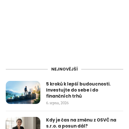
NEJNOVĚJŠÍ
5 kroků k lepší budoucnosti.
Investujte do sebe i do
finančních trhů
6. srpna, 2026
Kdy je čas na změnu z OSVČ na
s.r.o. a posun dál?