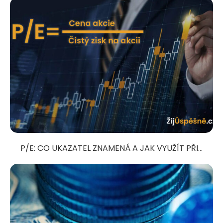
P/E: CO UKAZATEL ZNAMENÁ A JAK VYUŽÍT PŘI...