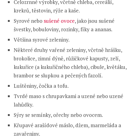
Celozrnné výrobky, včetně chleba, cereálií,
krekrů, těstovin, rýže a kaše.
Syrové nebo
sušené ovoce
, jako jsou sušené
švestky, bobuloviny, rozinky, fíky a ananas.
Většina syrové zeleniny.
Některé druhy vařené zeleniny, včetně hrášku,
brokolice, zimní dýně, růžičkové kapusty, zelí,
kukuřice (a kukuřičného chleba), cibule, květáku,
brambor se slupkou a pečených fazolí.
Luštěniny, čočka a tofu.
Tvrdé maso s chrupavkami a uzené nebo uzené
lahůdky.
Sýry se semínky, ořechy nebo ovocem.
Křupavé arašídové máslo, džem, marmeláda a
zavařeniny.