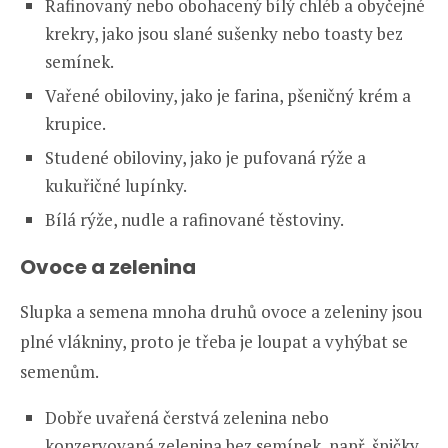
Rafinovaný nebo obohacený bílý chléb a obyčejné
krekry, jako jsou slané sušenky nebo toasty bez
semínek.
Vařené obiloviny, jako je farina, pšeničný krém a
krupice.
Studené obiloviny, jako je pufovaná rýže a
kukuřičné lupínky.
Bílá rýže, nudle a rafinované těstoviny.
Ovoce a zelenina
Slupka a semena mnoha druhů ovoce a zeleniny jsou
plné vlákniny, proto je třeba je loupat a vyhýbat se
semenům.
Dobře uvařená čerstvá zelenina nebo
konzervovaná zelenina bez semínek, např. špičky