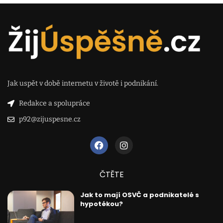
Jak uspět v době internetu v životě i podnikání.
Redakce a spolupráce
p92@zijuspesne.cz
ČTĚTE
Jak to mají OSVČ a podnikatelé s
hypotékou?