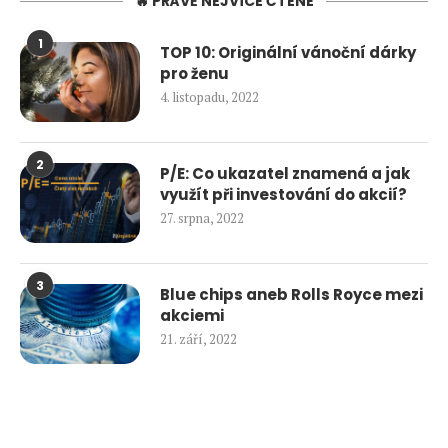
🔥 PRÁVĚ NEJVÍCE ČTENÉ
1
TOP 10: Originální vánoční dárky
pro ženu
4. listopadu, 2022
2
P/E: Co ukazatel znamená a jak
využít při investování do akcií?
27. srpna, 2022
3
Blue chips aneb Rolls Royce mezi
akciemi
21. září, 2022