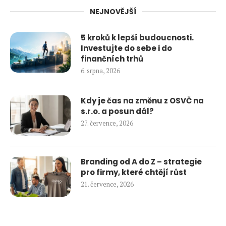
NEJNOVĚJŠÍ
5 kroků k lepší budoucnosti.
Investujte do sebe i do
finančních trhů
6. srpna, 2026
Kdy je čas na změnu z OSVČ na
s.r.o. a posun dál?
27. července, 2026
Branding od A do Z – strategie
pro firmy, které chtějí růst
21. července, 2026