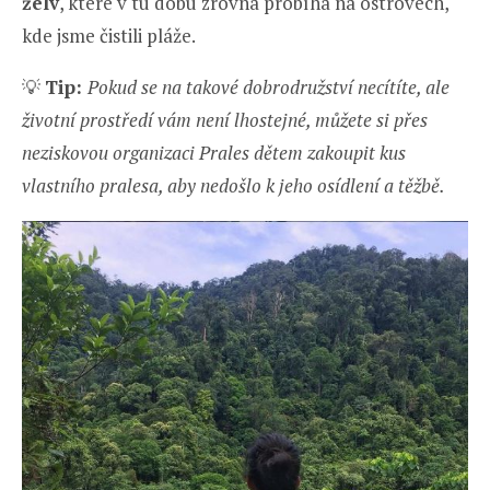
želv
, které v tu dobu zrovna probíhá na ostrovech,
kde jsme čistili pláže.
💡
Tip:
Pokud se na takové dobrodružství necítíte, ale
životní prostředí vám není lhostejné, můžete si přes
neziskovou organizaci Prales dětem zakoupit kus
vlastního pralesa, aby nedošlo k jeho osídlení a těžbě.