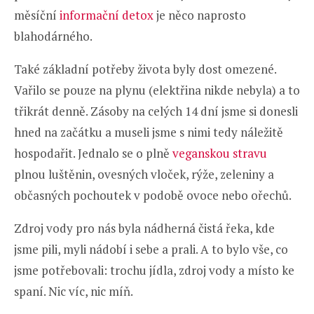
měsíční
informační detox
je něco naprosto
blahodárného.
Také základní potřeby života byly dost omezené.
Vařilo se pouze na plynu (elektřina nikde nebyla) a to
třikrát denně. Zásoby na celých 14 dní jsme si donesli
hned na začátku a museli jsme s nimi tedy náležitě
hospodařit. Jednalo se o plně
veganskou stravu
plnou luštěnin, ovesných vloček, rýže, zeleniny a
občasných pochoutek v podobě ovoce nebo ořechů.
Zdroj vody pro nás byla nádherná čistá řeka, kde
jsme pili, myli nádobí i sebe a prali. A to bylo vše, co
jsme potřebovali: trochu jídla, zdroj vody a místo ke
spaní. Nic víc, nic míň.