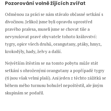
Pozorování volně žijících zvířat
Odměnou za práci se nám stávalo občasné setkání s
divočinou. Jelikož jsme byli opravdu uprostřed
pravého pralesa, museli jsme se chovat tiše a
nevyrušovat pravé obyvatele tohoto království:
tygry, opice všech druhů, orangutany, ptáky, hmyz,
krokodýly, hady, želvy a další.
Největším štěstím se na tomto pobytu může stát
setkání s ohroženými orangutany a popřípadě tygry
(ti jsou však velmi plaší). Ani jeden z těchto zážitků se
během mého turnusu bohužel nepoštěstil, ale jiným
skupinám se podařil.