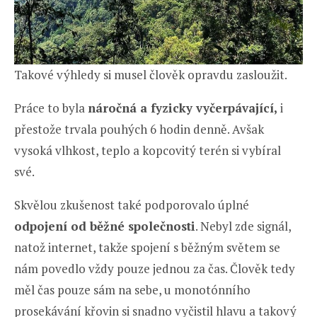
Takové výhledy si musel člověk opravdu zasloužit.
Práce to byla
náročná a fyzicky vyčerpávající,
i
přestože trvala pouhých 6 hodin denně. Avšak
vysoká vlhkost, teplo a kopcovitý terén si vybíral
své.
Skvělou zkušenost také podporovalo úplné
odpojení od běžné společnosti
. Nebyl zde signál,
natož internet, takže spojení s běžným světem se
nám povedlo vždy pouze jednou za čas. Člověk tedy
měl čas pouze sám na sebe, u monotónního
prosekávání křovin si snadno vyčistil hlavu a takový