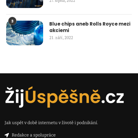
27. srpna, 2022
3
Blue chips aneb Rolls Royce mezi
akciemi
21. září, 2022
Jak uspět v době internetu v životě i podnikání.
Redakce a spolupráce