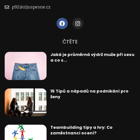
p92@zijuspesne.cz
ČTĚTE
Jaká je průměrná výdrž muže při sexu
a co s...
15 Tipů a nápadů na podnikání pro
ženy
Teambuilding tipy a hry: Co
zaměstnanci ocení?