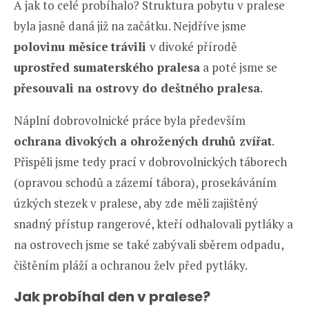
A jak to celé probíhalo? Struktura pobytu v pralese
byla jasně daná již na začátku. Nejdříve jsme
polovinu měsíce
trávili
v divoké přírodě
uprostřed sumaterského pralesa
a poté jsme se
přesouvali na ostrovy do deštného pralesa
.
Náplní dobrovolnické práce byla především
ochrana divokých a ohrožených druhů zvířat
.
Přispěli jsme tedy prací v dobrovolnických táborech
(opravou schodů a zázemí tábora), prosekáváním
úzkých stezek v pralese, aby zde měli zajištěný
snadný přístup rangerové, kteří odhalovali pytláky a
na ostrovech jsme se také zabývali sběrem odpadu,
čištěním pláží a ochranou želv před pytláky.
Jak probíhal den v pralese?