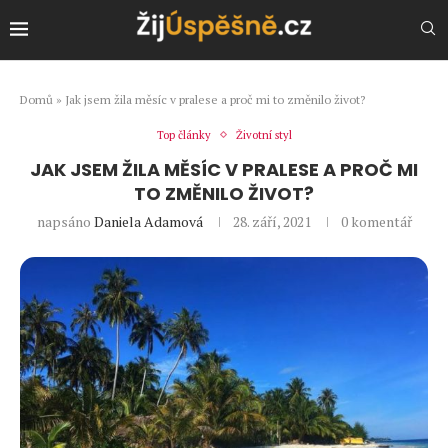
Domů
»
Jak jsem žila měsíc v pralese a proč mi to změnilo život?
Top články
Životní styl
JAK JSEM ŽILA MĚSÍC V PRALESE A PROČ MI
TO ZMĚNILO ŽIVOT?
napsáno
Daniela Adamová
28. září, 2021
0 komentář