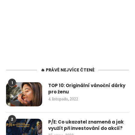
🔥 PRÁVĚ NEJVÍCE ČTENÉ
1
TOP 10: Originální vánoční dárky
pro ženu
4. listopadu, 2022
2
P/E: Co ukazatel znamená a jak
využít při investování do akcií?