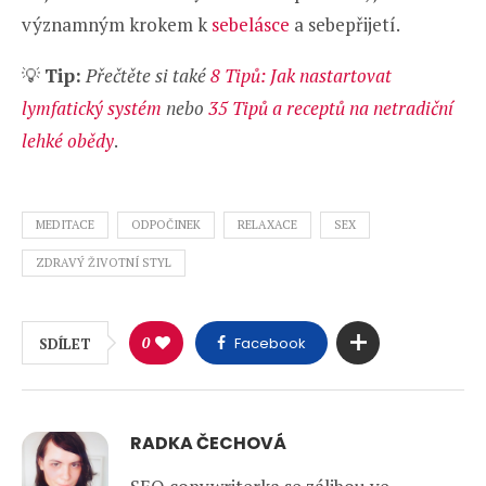
významným krokem k
sebelásce
a sebepřijetí.
💡
Tip:
Přečtěte si také
8 Tipů: Jak nastartovat
lymfatický systém
nebo
35 Tipů a receptů na netradiční
lehké obědy
.
MEDITACE
ODPOČINEK
RELAXACE
SEX
ZDRAVÝ ŽIVOTNÍ STYL
0
Facebook
SDÍLET
RADKA ČECHOVÁ