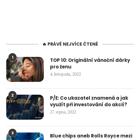
🔥 PRÁVĚ NEJVÍCE ČTENÉ
1
TOP 10: Originální vánoční dárky
pro ženu
4. listopadu, 2022
2
P/E: Co ukazatel znamená a jak
využít při investování do akcií?
27. srpna, 2022
3
Blue chips aneb Rolls Royce mezi