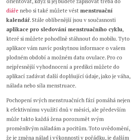
orientovat, když si jej budete zapisovat třeba do
diáře
nebo si také můžete vést
menstruační
kalendář
. Stále oblíbenější jsou v současnosti
aplikace pro sledování menstruačního cyklu
,
které si můžete pohodlně stáhnout do mobilu. Tyto
aplikace vám navíc poskytnou informace o vašem
plodném období a možném datu ovulace. Pro co
nejpřesnější vyhodnocení a predikci můžete do
aplikací zadávat další doplňující údaje, jako je váha,
nálada nebo síla menstruace.
Pochopení svých menstruačních fází pomáhá nejen
k efektivnímu využití dnů v měsíci, ale především
může takto každá žena porozumět svým
proměnlivým náladám a pocitům. Toto uvědomění,
že je změna nálad i výkonnosti v pořádku, je dalším