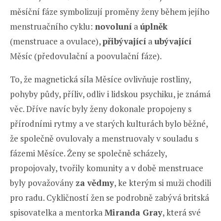
měsíční fáze symbolizují proměny ženy během jejího
menstruačního cyklu:
novoluní
a
úplněk
(menstruace a ovulace),
přibývající
a
ubývající
Měsíc (předovulační a poovulační fáze).
To, že magnetická síla Měsíce ovlivňuje rostliny,
pohyby půdy, příliv, odliv i lidskou psychiku, je známá
věc. Dříve navíc byly ženy dokonale propojeny s
přírodními rytmy a ve starých kulturách bylo běžné,
že společně ovulovaly a menstruovaly v souladu s
fázemi Měsíce. Ženy se společně scházely,
propojovaly, tvořily komunity a v době menstruace
byly považovány
za vědmy
, ke kterým si muži chodili
pro radu. Cykličností žen se podrobně zabývá britská
spisovatelka a mentorka
Miranda Gray
, která své