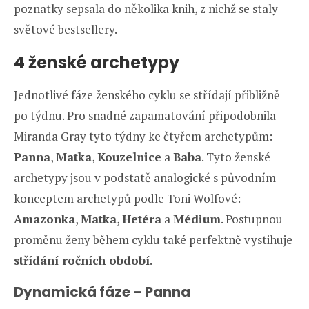
poznatky sepsala do několika knih, z nichž se staly
světové bestsellery.
4 ženské archetypy
Jednotlivé fáze ženského cyklu se střídají přibližně
po týdnu. Pro snadné zapamatování připodobnila
Miranda Gray tyto týdny ke čtyřem archetypům:
Panna
,
Matka
,
Kouzelnice
a
Baba
. Tyto ženské
archetypy jsou v podstatě analogické s původním
konceptem archetypů podle Toni Wolfové:
Amazonka
,
Matka
,
Hetéra
a
Médium
. Postupnou
proměnu ženy během cyklu také perfektně vystihuje
střídání ročních období
.
Dynamická fáze – Panna