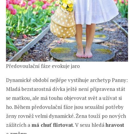
Předovoulační fáze evokuje jaro
Dynamické období nejlépe vystihuje archetyp Panny:
Mladá bezstarostná dívka ještě není připravena stát
se matkou, ale má touhu objevovat svět a užívat si
ho. Během předovulační fáze jsou sexuální potřeby
ženy rovněž velmi dynamické. Žena touží po nových
zážitcích a
má chuť flirtovat
. V sexu hledá
hravost
a
změnu
.