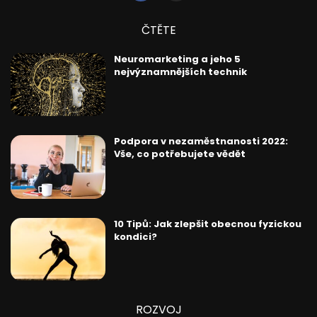
ČTĚTE
Neuromarketing a jeho 5
nejvýznamnějších technik
Podpora v nezaměstnanosti 2022:
Vše, co potřebujete vědět
10 Tipů: Jak zlepšit obecnou fyzickou
kondici?
ROZVOJ