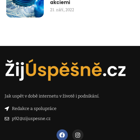
akciemi
21. září, 2022
Jak uspět v době internetu v životě i podnikání.
Redakce a spolupráce
p92@zijuspesne.cz