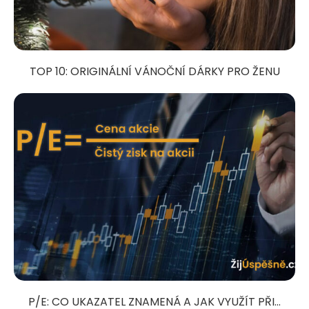
TOP 10: ORIGINÁLNÍ VÁNOČNÍ DÁRKY PRO ŽENU
P/E: CO UKAZATEL ZNAMENÁ A JAK VYUŽÍT PŘI...