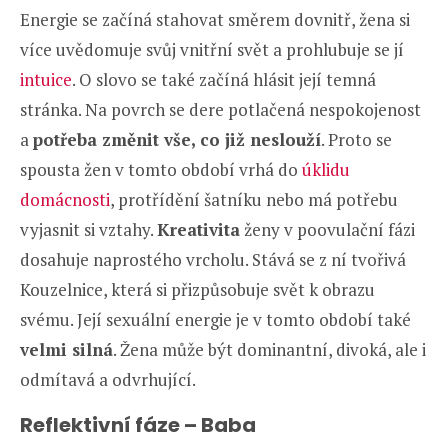
Energie se začíná stahovat směrem dovnitř, žena si
více uvědomuje svůj vnitřní svět a prohlubuje se jí
intuice
. O slovo se také začíná hlásit její temná
stránka. Na povrch se dere potlačená nespokojenost
a
potřeba změnit vše, co již neslouží
. Proto se
spousta žen v tomto období vrhá do
úklidu
domácnosti
, protřídění šatníku nebo má potřebu
vyjasnit si vztahy.
Kreativita
ženy v poovulační fázi
dosahuje naprostého vrcholu. Stává se z ní tvořivá
Kouzelnice, která si přizpůsobuje svět k obrazu
svému. Její sexuální energie je v tomto období také
velmi silná
. Žena může být dominantní, divoká, ale i
odmítavá a odvrhující.
Reflektivní fáze – Baba