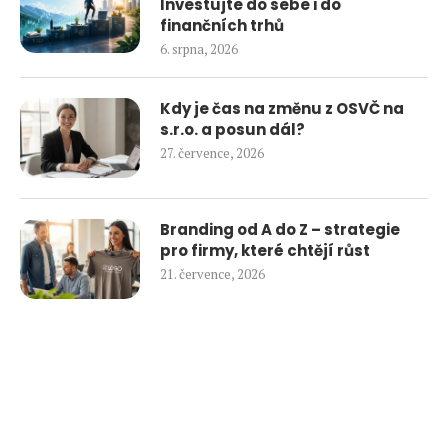
Investujte do sebe i do
finančních trhů
6. srpna, 2026
Kdy je čas na změnu z OSVČ na
s.r.o. a posun dál?
27. července, 2026
Branding od A do Z – strategie
pro firmy, které chtějí růst
21. července, 2026