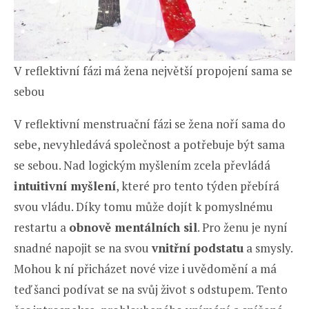
V reflektivní fázi má žena největší propojení sama se
sebou
V reflektivní menstruační fázi se žena noří sama do
sebe, nevyhledává společnost a potřebuje být sama
se sebou. Nad logickým myšlením zcela převládá
intuitivní myšlení
, které pro tento týden přebírá
svou vládu. Díky tomu může dojít k pomyslnému
restartu a
obnově mentálních sil
. Pro ženu je nyní
snadné napojit se na svou
vnitřní podstatu
a smysly.
Mohou k ní přicházet nové vize i uvědomění a má
teď šanci podívat se na svůj život s odstupem. Tento