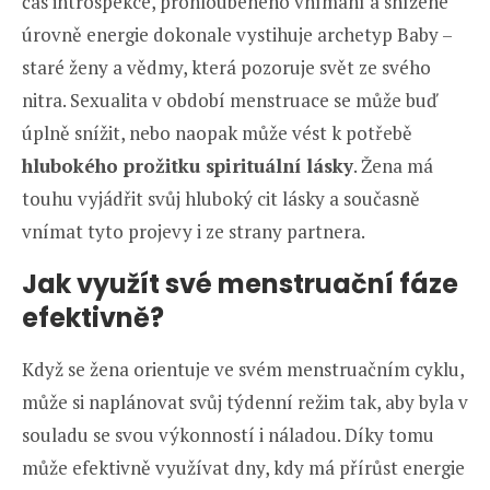
čas introspekce, prohloubeného vnímání a snížené
úrovně energie dokonale vystihuje archetyp Baby –
staré ženy a vědmy, která pozoruje svět ze svého
nitra. Sexualita v období menstruace se může buď
úplně snížit, nebo naopak může vést k potřebě
hlubokého prožitku spirituální lásky
. Žena má
touhu vyjádřit svůj hluboký cit lásky a současně
vnímat tyto projevy i ze strany partnera.
Jak využít své menstruační fáze
efektivně?
Když se žena orientuje ve svém menstruačním cyklu,
může si naplánovat svůj týdenní režim tak, aby byla v
souladu se svou výkonností i náladou. Díky tomu
může efektivně využívat dny, kdy má přírůst energie