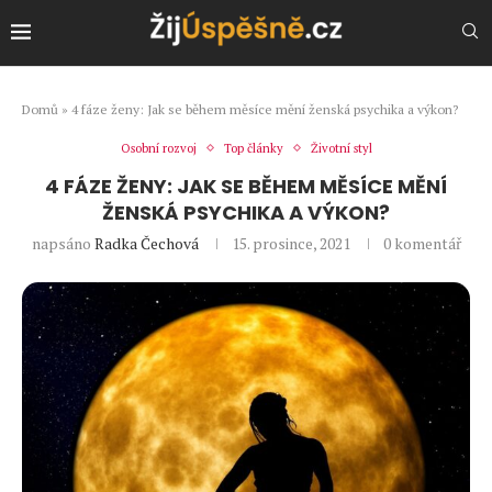
Domů
»
4 fáze ženy: Jak se během měsíce mění ženská psychika a výkon?
Osobní rozvoj
Top články
Životní styl
4 FÁZE ŽENY: JAK SE BĚHEM MĚSÍCE MĚNÍ
ŽENSKÁ PSYCHIKA A VÝKON?
napsáno
Radka Čechová
15. prosince, 2021
0 komentář