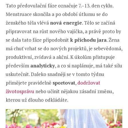
Tato předovulační fáze označuje 7.–13. den cyklu.
Menstruace skončila a po období útlumu se do
ženského těla vlévá
nová energie
. Tělo se začíná
připravovat na růst nového vajíčka, a právě proto by
se dala tato fáze připodobnit
k příchodu jara
. Žena
má chuť vrhat se do nových projektů, je sebevědomá,
produktivní, zvídavá a akční. K úkolům přistupuje
především
analyticky
, a co si naplánuje, má také sílu
uskutečnit. Daleko snadněji se v tomto týdnu
přimějete pravidelně
sportovat
,
dodržovat
životosprávu
nebo učinit nějakou zásadní změnu,
kterou už dlouho odkládáte.