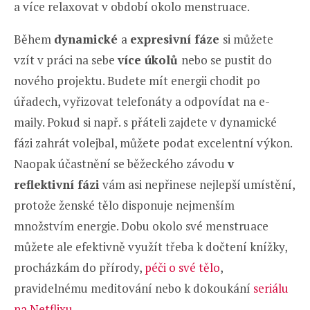
a více relaxovat v období okolo menstruace.
Během
dynamické
a
expresivní fáze
si můžete
vzít v práci na sebe
více úkolů
nebo se pustit do
nového projektu. Budete mít energii chodit po
úřadech, vyřizovat telefonáty a odpovídat na e-
maily. Pokud si např. s přáteli zajdete v dynamické
fázi zahrát volejbal, můžete podat excelentní výkon.
Naopak účastnění se běžeckého závodu
v
reflektivní fázi
vám asi nepřinese nejlepší umístění,
protože ženské tělo disponuje nejmenším
množstvím energie. Dobu okolo své menstruace
můžete ale efektivně využít třeba k dočtení knížky,
procházkám do přírody,
péči o své tělo
,
pravidelnému meditování nebo k dokoukání
seriálu
na Netflixu
.