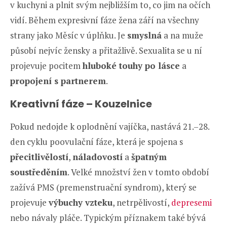
v kuchyni a plnit svým nejbližším to, co jim na očích
vidí. Během expresivní fáze žena září na všechny
strany jako Měsíc v úplňku. Je
smyslná
a na muže
působí nejvíc žensky a přitažlivě. Sexualita se u ní
projevuje pocitem
hluboké touhy po lásce
a
propojení s partnerem
.
Kreativní fáze – Kouzelnice
Pokud nedojde k oplodnění vajíčka, nastává 21.–28.
den cyklu poovulační fáze, která je spojena s
přecitlivělostí
,
náladovostí
a
špatným
soustředěním
. Velké množství žen v tomto období
zažívá PMS (premenstruační syndrom), který se
projevuje
výbuchy vzteku
, netrpělivostí,
depresemi
nebo návaly pláče. Typickým příznakem také bývá