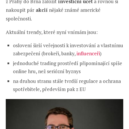
z Prahy do Brna založit
investiční účet
a rovnou si
nakoupit pár
akcií
nějaké známé americké
společnosti.
Aktuální trendy, které nyní vnímám jsou:
oslovení širší veřejnosti k investování a vlastnímu
zabezpečení (brokeři, banky,
influenceři
)
jednoduché trading prostředí připomínající spíše
online hru, než seriózní byznys
na druhou stranu stále tvrdší regulace a ochrana
spotřebitele, především pak z EU