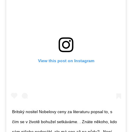
View this post on Instagram
Britský nositel Nobelovy ceny za literaturu popsal to, s
čím se v životě bohužel setkáváme. . Znáte někoho, kdo
sám ničeho nedosáhl, ale má ego až na půdu? . Není