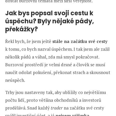
dostat burzovní témata mezi širší veřejnost.
Jak bys popsal svoji cestu k
úspěchu? Byly nějaké pády,
překážky?
Řekl bych, že jsem ještě
stále na začátku své cesty
k tomu, co bych nazval úspěchem. I tak jsem ale zažil
několik pádů a váhal, zda má smysl pokračovat.
Burzovní prostředí je velmi drsné a člověk se musí
naučit odolat pokušení, překonat strach a skousnout
neúspěch.
Trhy jsou nastaveny tak, aby ublížily co největšímu
počtu lidí, proto většina obchodníků a investorů
prodělává. Snad každý
trader
na začátku své cesty
spálil investiční účet, a já
nejsem výjimka
.