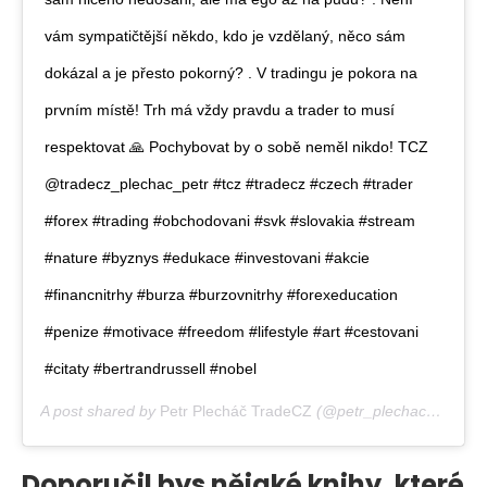
vám sympatičtější někdo, kdo je vzdělaný, něco sám
dokázal a je přesto pokorný? . V tradingu je pokora na
prvním místě! Trh má vždy pravdu a trader to musí
respektovat 🙏 Pochybovat by o sobě neměl nikdo! TCZ
@tradecz_plechac_petr #tcz #tradecz #czech #trader
#forex #trading #obchodovani #svk #slovakia #stream
#nature #byznys #edukace #investovani #akcie
#financnitrhy #burza #burzovnitrhy #forexeducation
#penize #motivace #freedom #lifestyle #art #cestovani
#citaty #bertrandrussell #nobel
A post shared by
Petr Plecháč TradeCZ
(@petr_plechac_tradecz) on
Doporučil bys nějaké knihy, které