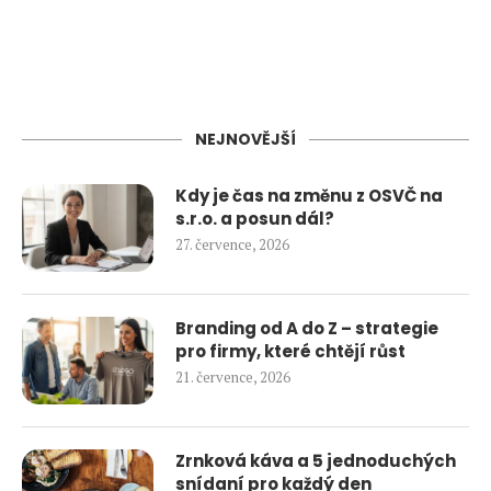
NEJNOVĚJŠÍ
Kdy je čas na změnu z OSVČ na
s.r.o. a posun dál?
27. července, 2026
Branding od A do Z – strategie
pro firmy, které chtějí růst
21. července, 2026
Zrnková káva a 5 jednoduchých
snídaní pro každý den