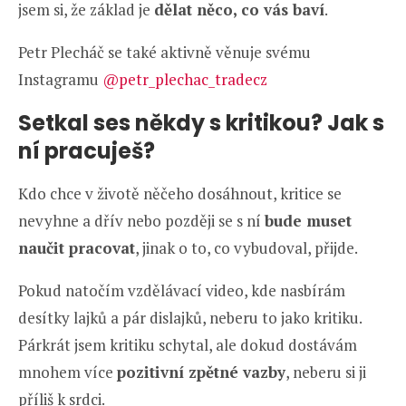
jsem si, že základ je
dělat něco, co vás baví
.
Petr Plecháč se také aktivně věnuje svému
Instagramu
@petr_plechac_tradecz
Setkal ses někdy s kritikou? Jak s
ní pracuješ?
Kdo chce v životě něčeho dosáhnout, kritice se
nevyhne a dřív nebo později se s ní
bude muset
naučit pracovat
, jinak o to, co vybudoval, přijde.
Pokud natočím vzdělávací video, kde nasbírám
desítky lajků a pár dislajků, neberu to jako kritiku.
Párkrát jsem kritiku schytal, ale dokud dostávám
mnohem více
pozitivní zpětné vazby
, neberu si ji
příliš k srdci.