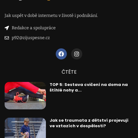
Jak uspět v době internetu v životě i podnikání.
Redakce a spolupráce
p92@zijuspesne.cz
ČTĚTE
TOP 5: Sestava cvičení na doma na
štíhlé nohy a...
Jak se traumata z dětství projevují
ve vztazích v dospělosti?