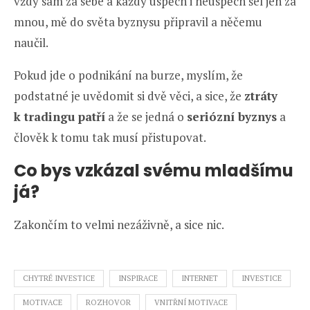
vždy sám za sebe a každý úspěch i neúspěch šel jen za
mnou, mě do světa byznysu připravil a něčemu
naučil.
Pokud jde o podnikání na burze, myslím, že
podstatné je uvědomit si dvě věci, a sice, že
ztráty
k tradingu patří
a že se jedná o
seriózní byznys
a
člověk k tomu tak musí přistupovat.
Co bys vzkázal svému mladšímu
já?
Zakončím to velmi nezáživně, a sice nic.
CHYTRÉ INVESTICE
INSPIRACE
INTERNET
INVESTICE
MOTIVACE
ROZHOVOR
VNITŘNÍ MOTIVACE