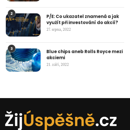
2
P/E: Co ukazatel znamená a jak
využít při investování do akcií?
27. srpna, 2022
3
Blue chips aneb Rolls Royce mezi
akciemi
21. září, 2022