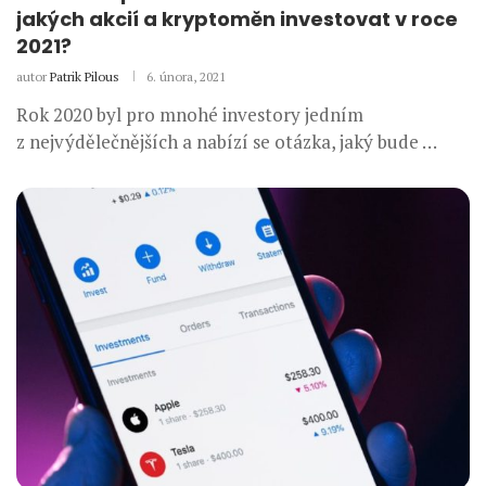
jakých akcií a kryptoměn investovat v roce
2021?
autor
Patrik Pilous
6. února, 2021
Rok 2020 byl pro mnohé investory jedním
z nejvýdělečnějších a nabízí se otázka, jaký bude …