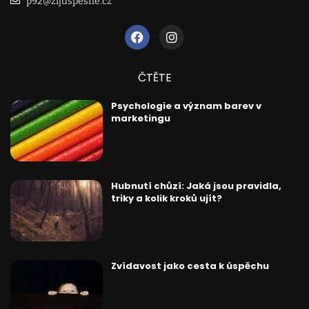
p92@zijuspesne.cz
ČTĚTE
Psychologie a význam barev v
marketingu
Hubnutí chůzí: Jaká jsou pravidla,
triky a kolik kroků ujít?
Zvídavost jako cesta k úspěchu