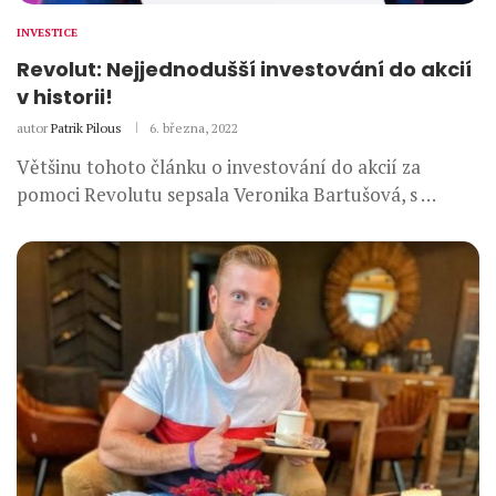
INVESTICE
Revolut: Nejjednodušší investování do akcií
v historii!
autor
Patrik Pilous
6. března, 2022
Většinu tohoto článku o investování do akcií za
pomoci Revolutu sepsala Veronika Bartušová, s …