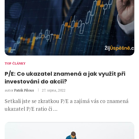
TOP ČLÁNKY
P/E: Co ukazatel znamená a jak využít při
investování do akcií?
autor
Patrik Pilous
27. srpna, 2022
Setkali jste se zkratkou P/E a zajímá vás co znamená
ukazatel P/E ratio či …