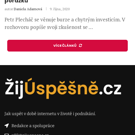
porážku
autor
Daniela Adamová
9. října, 2020
Petr Plecháč se věnuje burze a chytrým investicím. V
rozhovoru popíše svoji zkušenost se …
VÍCE ČLÁNKŮ
Jak uspět v době internetu v životě i podnikání.
Redakce a spolupráce