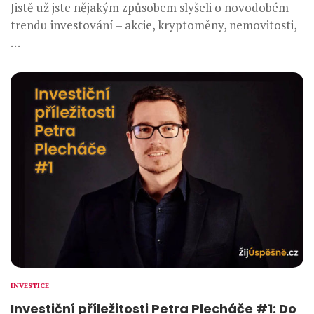
Jistě už jste nějakým způsobem slyšeli o novodobém
trendu investování – akcie, kryptoměny, nemovitosti,
…
INVESTICE
Investiční příležitosti Petra Plecháče #1: Do