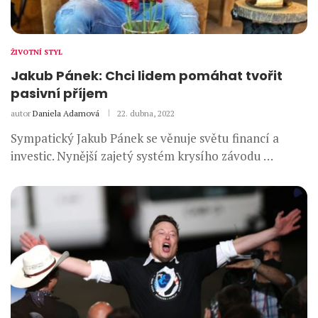
ŽIVOTNÍ STYL
Jakub Pánek: Chci lidem pomáhat tvořit
pasivní příjem
autor
Daniela Adamová
22. dubna, 2022
Sympatický Jakub Pánek se věnuje světu financí a
investic. Nynější zajetý systém krysího závodu …