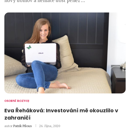
nový domov a nemáte dost peněz …
OSOBNÍ ROZVOJ
Eva Řeháková: Investování mě okouzlilo v
zahraničí
autor
Patrik Pilous
26. října, 2020