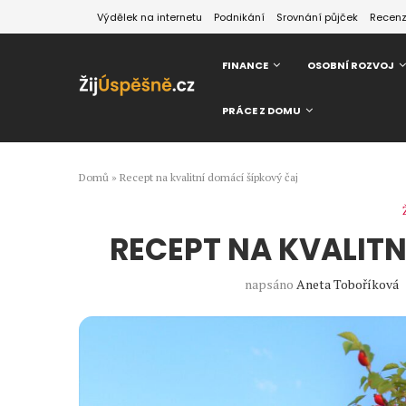
Výdělek na internetu
Podnikání
Srovnání půjček
Recen
FINANCE
OSOBNÍ ROZVOJ
PRÁCE Z DOMU
Domů
»
Recept na kvalitní domácí šípkový čaj
RECEPT NA KVALIT
napsáno
Aneta Toboříková