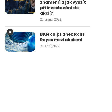
znamená a jak využít
při investování do
akcií?
27. srpna, 2022
3
Blue chips aneb Rolls
Royce mezi akciemi
21. září, 2022