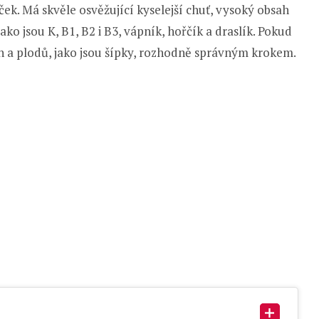
ek. Má skvěle osvěžující kyselejší chuť, vysoký obsah
ako jsou K, B1, B2 i B3, vápník, hořčík a draslík. Pokud
in a plodů, jako jsou šípky, rozhodně správným krokem.