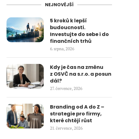
NEJNOVĚJŠÍ
5 kroků k lepší
budoucnosti.
Investujte do sebe i do
finančních trhů
6. srpna, 2026
Kdy je čas na změnu
z OSVČ na s.r.o. a posun
dál?
27. července, 2026
Branding od A do Z –
strategie pro firmy,
které chtějí růst
21. července, 2026