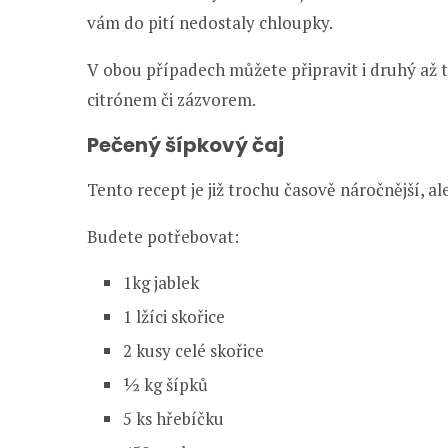
vám do pití nedostaly chloupky.
V obou případech můžete připravit i druhý až 
citrónem či zázvorem.
Pečený šípkový čaj
Tento recept je již trochu časově náročnější, ale
Budete potřebovat:
1kg jablek
1 lžíci skořice
2 kusy celé skořice
½ kg šípků
5 ks hřebíčku