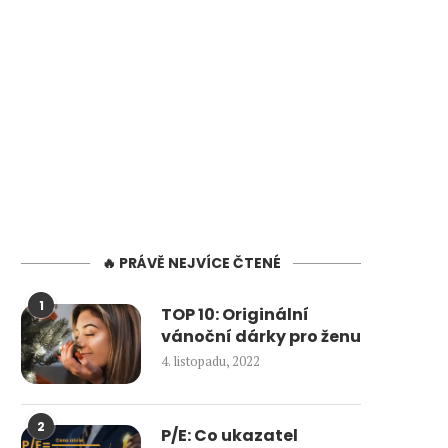
🔥 PRÁVĚ NEJVÍCE ČTENÉ
1
TOP 10: Originální
vánoční dárky pro ženu
4. listopadu, 2022
2
P/E: Co ukazatel