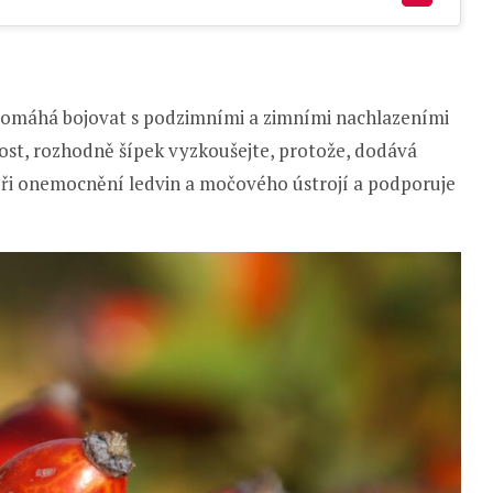
 pomáhá bojovat s podzimními a zimními nachlazeními
bost, rozhodně šípek vyzkoušejte, protože, dodává
 při onemocnění ledvin a močového ústrojí a podporuje