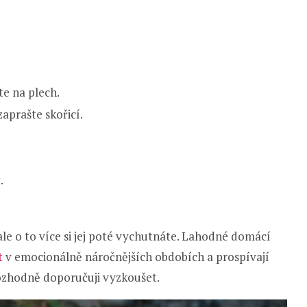
te na plech.
zaprašte skořicí.
.
 ale o to více si jej poté vychutnáte. Lahodné domácí
t
v emocionálně náročnějších obdobích a prospívají
Rozhodně doporučuji vyzkoušet.