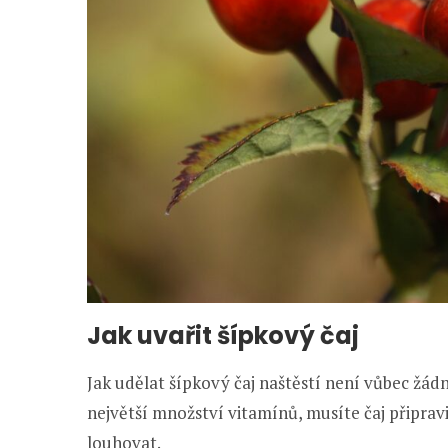
Jak uvařit šípkový čaj
Jak udělat šípkový čaj naštěstí není vůbec žádn
největší množství vitamínů, musíte čaj připrav
louhovat.