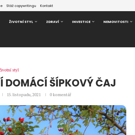
ze
Stáž copywritingu
Kontakt
ŽIVOTNÍ STYL
ZDRAVÍ
INVESTICE
NEMOVITOSTI
Životní styl
NÍ DOMÁCÍ ŠÍPKOVÝ ČAJ
15. listopadu, 2021
0 komentář