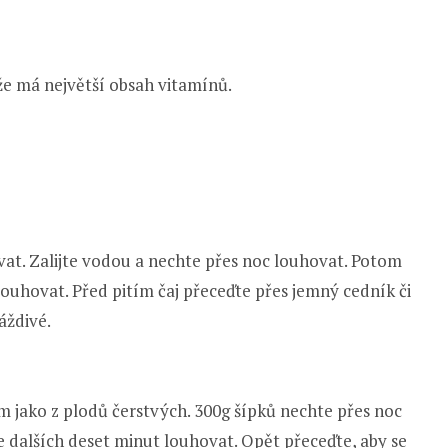
ože má největší obsah vitamínů.
vat. Zalijte vodou a nechte přes noc louhovat. Potom
louhovat. Před pitím čaj přeceďte přes jemný cedník či
áždivé.
m jako z plodů čerstvých. 300g šípků nechte přes noc
 dalších deset minut louhovat. Opět přeceďte, aby se