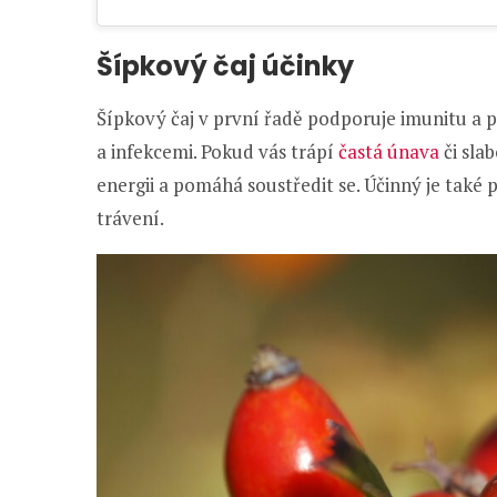
Šípkový čaj účinky
Šípkový čaj v první řadě podporuje imunitu a
a infekcemi. Pokud vás trápí
častá únava
či sla
energii a pomáhá soustředit se. Účinný je také
trávení.