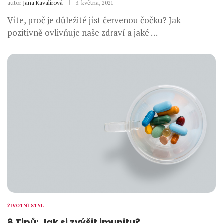
autor
Jana Kavalírová
3. května, 2021
Víte, proč je důležité jíst červenou čočku? Jak
pozitivně ovlivňuje naše zdraví a jaké …
ŽIVOTNÍ STYL
8 Tipů: Jak si zvýšit imunitu?