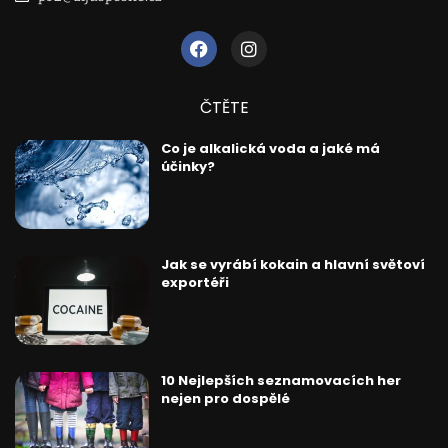
ČTĚTE
Co je alkalická voda a jaké má
účinky?
Jak se vyrábí kokain a hlavní světoví
exportéři
10 Nejlepších seznamovacích her
nejen pro dospělé