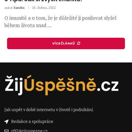
autor
Sandra
18. dubna, 2022
O imunitě a o tom, že je důležité ji posilovat slyšel
během života snad …
VÍCE ČLÁNKŮ
Jak uspět v době internetu v životě i podnikání.
Redakce a spolupráce
p92@zijuspesne.cz