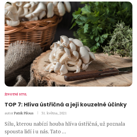
ŽIVOTNÍ STYL
TOP 7: Hlíva ústřičná a její kouzelné účinky
autor
Patrik Pilous
31. května, 2021
Sílu, kterou nabízí houba hlíva ústřičná, už poznala
spousta lidí i u nás. Tato …