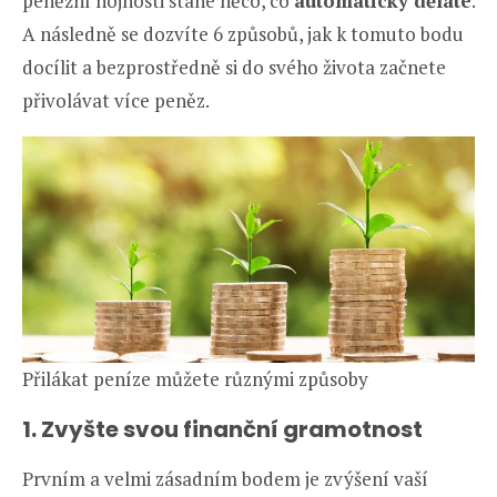
peněžní hojnosti stane něco, co
automaticky děláte
.
A následně se dozvíte 6 způsobů, jak k tomuto bodu
docílit a bezprostředně si do svého života začnete
přivolávat více peněz.
Přilákat peníze můžete různými způsoby
1. Zvyšte svou finanční gramotnost
Prvním a velmi zásadním bodem je zvýšení vaší