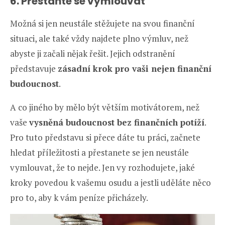
6. Přestaňte se vymlouvat
Možná si jen neustále stěžujete na svou finanční
situaci, ale také vždy najdete plno výmluv, než
abyste ji začali nějak řešit. Jejich odstranění
představuje
zásadní krok pro vaši nejen finanční
budoucnost
.
A co jiného by mělo být větším motivátorem, než
vaše
vysněná budoucnost bez finančních potíží
.
Pro tuto představu si přece dáte tu práci, začnete
hledat příležitosti a přestanete se jen neustále
vymlouvat, že to nejde. Jen vy rozhodujete, jaké
kroky povedou k vašemu osudu a jestli uděláte něco
pro to, aby k vám peníze přicházely.