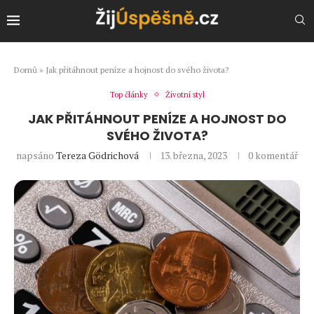
Domů
»
Jak přitáhnout peníze a hojnost do svého života?
Top články
Životní styl
JAK PŘITÁHNOUT PENÍZE A HOJNOST DO
SVÉHO ŽIVOTA?
napsáno
Tereza Gödrichová
13. března, 2023
0 komentář