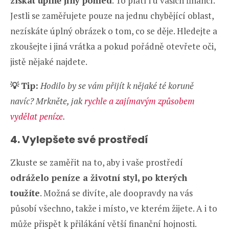
získat úplně jiný pohled
. To platí i u vašich financí.
Jestli se zaměřujete pouze na jednu chybějící oblast,
nezískáte úplný obrázek o tom, co se děje. Hledejte a
zkoušejte i jiná vrátka a pokud pořádně otevřete oči,
jistě nějaké najdete.
💡
Tip:
Hodilo by se vám přijít k nějaké té koruně
navíc? Mrkněte, jak
rychle a zajímavým způsobem
vydělat peníze
.
4. Vylepšete své prostředí
Zkuste se zaměřit na to, aby i vaše prostředí
odráželo peníze a životní styl, po kterých
toužíte
. Možná se divíte, ale doopravdy na vás
působí všechno, takže i místo, ve kterém žijete. A i to
může přispět k přilákání větší finanční hojnosti.