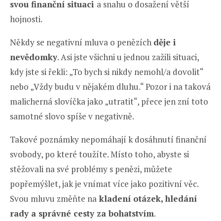
svou finanční situaci
a snahu o dosažení větší
hojnosti.
Někdy se negativní mluva o penězích
děje i
nevědomky
. Asi jste všichni u jednou zažili situaci,
kdy jste si řekli: „To bych si nikdy nemohl/a dovolit“
nebo „Vždy budu v nějakém dluhu.“ Pozor i na taková
malicherná slovíčka jako „utratit“, přece jen zní toto
samotné slovo spíše v negativně.
Takové poznámky nepomáhají k dosáhnutí finanční
svobody, po které toužíte. Místo toho, abyste si
stěžovali na své problémy s penězi, můžete
popřemýšlet, jak je vnímat více jako pozitivní věc.
Svou mluvu změňte na
kladení otázek, hledání
rady a správné cesty za bohatstvím
.