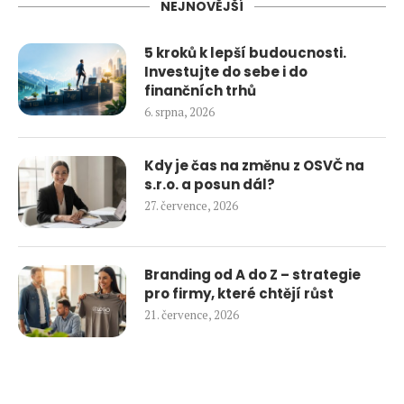
NEJNOVĚJŠÍ
5 kroků k lepší budoucnosti.
Investujte do sebe i do
finančních trhů
6. srpna, 2026
Kdy je čas na změnu z OSVČ na
s.r.o. a posun dál?
27. července, 2026
Branding od A do Z – strategie
pro firmy, které chtějí růst
21. července, 2026