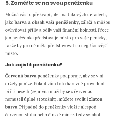
5. Zaměřte se na svou peněženku
Možná vás to překvapí, ale i na takových detailech,
jako
barva a obsah vaší peněženky
, záleží a můžou
ovlivňovat příliv a odliv vaší finanční hojnosti. Přece
jen peněženka představuje místo pro vaše penízky,
takže by pro ně měla představovat co nejpříznivější
místo.
Jak zajistit peněženku?
Červená barva
peněženky podporuje, aby se v ní
držely peníze. Pokud vám toto barevné provedení
příliš nesedí (zejména muži by se s červenou
nemuseli úplně ztotožnit), můžete zvolit i
zlatou
barvu
. Případně do peněženky vložte alespoň
červenou stuhu nebo čínské mince, tedy symbol