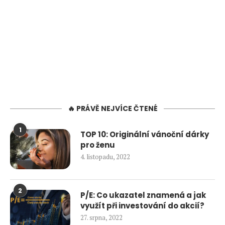
🔥 PRÁVĚ NEJVÍCE ČTENÉ
1
TOP 10: Originální vánoční dárky
pro ženu
4. listopadu, 2022
2
P/E: Co ukazatel znamená a jak
využít při investování do akcií?
27. srpna, 2022