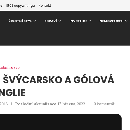
ze
Stáž copywritingu
Kontakt
ŽIVOTNÍ STYL
ZDRAVÍ
INVESTICE
NEMOVITOSTI
obní rozvoj
NÉ ŠVÝCARSKO A GÓLOVÁ
NGLIE
 2018
Poslední aktualizace
13. března, 2022
0 komentář