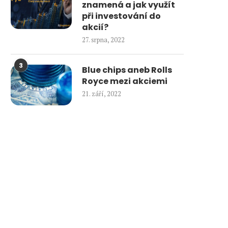
znamená a jak využít
při investování do
akcií?
27. srpna, 2022
3
Blue chips aneb Rolls
Royce mezi akciemi
21. září, 2022