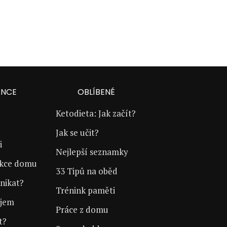
ANCE
OBLÍBENÉ
Ketodieta: Jak začít?
Jak se učit?
i
Nejlepší seznamky
ukce domu
33 Tipů na oběd
nikat?
Trénink paměti
íjem
Práce z domu
t?