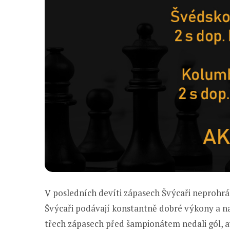
V posledních devíti zápasech Švýcaři neprohráli 
Švýcaři podávají konstantně dobré výkony a n
třech zápasech před šampionátem nedali gól, av