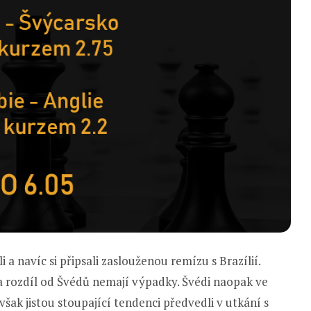
a navíc si připsali zaslouženou remízu s Brazílií.
a rozdíl od Švédů nemají výpadky. Švédi naopak ve
šak jistou stoupající tendenci předvedli v utkání s