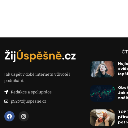
ČT
Nejl
cvič
lepš
Jak uspět v době internetu v životě i
podnikání.
Obch
Redakce a spolupráce
Jak 
začí
p92@zijuspesne.cz
TOP 
přír
potr