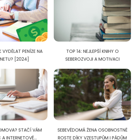
AK VYDĚLAT PENÍZE NA
TOP 14: NEJLEPŠÍ KNIHY O
RNETU? [2024]
SEBEROZVOJI A MOTIVACI
OMOVA? STAČÍ VÁM
SEBEVĚDOMÁ ŽENA OSOBNOSTNĚ
A INTERNETOVÉ...
ROSTE DÍKY VZESTUPŮM I PÁDŮM