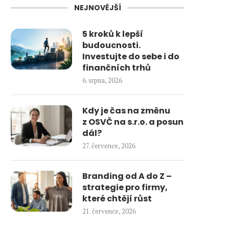
NEJNOVĚJŠÍ
5 kroků k lepší
budoucnosti.
Investujte do sebe i do
finančních trhů
6. srpna, 2026
Kdy je čas na změnu
z OSVČ na s.r.o. a posun
dál?
27. července, 2026
Branding od A do Z –
strategie pro firmy,
které chtějí růst
21. července, 2026