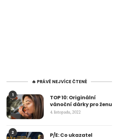
🔥 PRÁVĚ NEJVÍCE ČTENÉ
1
TOP 10: Originální
vánoční dárky pro ženu
4. listopadu, 2022
2
P/E: Co ukazatel