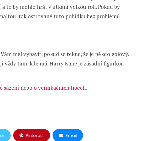
í a to by mohlo hrát v utkání velkou roli. Pokud by
naltou, tak ostrované tuto pobídku bez problémů
e Vám měl vybavit, pokud se řekne, že je někdo gólový.
ojí vždy tam, kde má. Harry Kane je zásadní figurkou
é sázení
nebo
o verifikačních tipech
.
ter
Pinterest
Email