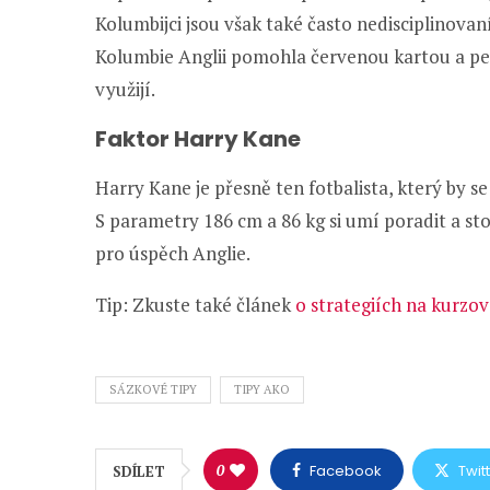
Kolumbijci jsou však také často nedisciplinovan
Kolumbie Anglii pomohla červenou kartou a pe
využijí.
Faktor Harry Kane
Harry Kane je přesně ten fotbalista, který by s
S parametry 186 cm a 86 kg si umí poradit a st
pro úspěch Anglie.
Tip: Zkuste také článek
o strategiích na kurzov
SÁZKOVÉ TIPY
TIPY AKO
0
Facebook
Twit
SDÍLET