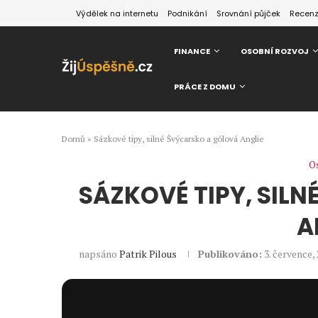
Výdělek na internetu
Podnikání
Srovnání půjček
Recen
FINANCE
OSOBNÍ ROZVOJ
PRÁCE Z DOMU
Domů
»
Sázkové tipy, silné Švýcarsko a gólová Anglie
Os
SÁZKOVÉ TIPY, SIL
A
napsáno
Patrik Pilous
Publikováno:
3. července,