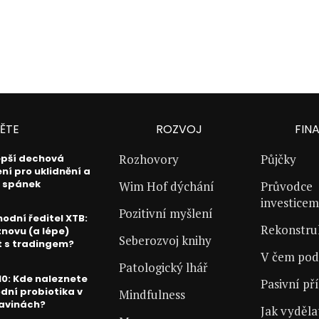
ĚTE
ROZVOJ
FIN
Rozhovory
Půjčky
epší dechová
ení pro uklidnění a
í spánek
Wim Hof dýchání
Průvodce
investicem
Pozitivní myšlení
odní ředitel XTB:
Rekonstr
znovu (a lépe)
Seberozvoj knihy
t s tradingem?
V čem pod
Patologický lhář
10: Kde naleznete
Pasivní př
odní probiotika v
Mindfulness
avinách?
Jak vyděla