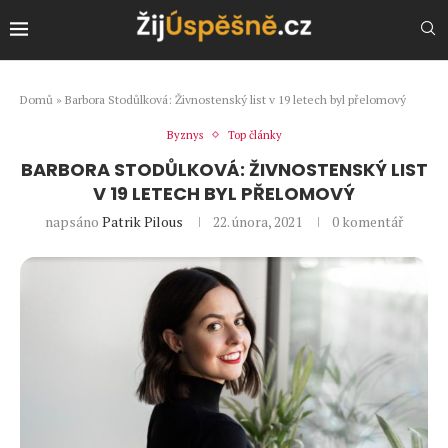
Domů
»
Barbora Stodůlková: Živnostenský list v 19 letech byl přelomový
Byznys
Top články
BARBORA STODŮLKOVÁ: ŽIVNOSTENSKÝ LIST
V 19 LETECH BYL PŘELOMOVÝ
napsáno
Patrik Pilous
22. února, 2021
0 komentář