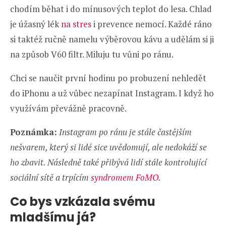
chodím běhat i do mínusových teplot do lesa. Chlad
je úžasný lék
na stres
i prevence nemocí. Každé ráno
si taktéž ručně namelu výběrovou kávu a udělám si ji
na způsob V60 filtr. Miluju tu vůni po ránu.
Chci se naučit první hodinu po probuzení nehledět
do iPhonu a už vůbec nezapínat Instagram. I když ho
využívám převážně pracovně.
Poznámka:
Instagram po ránu je stále častějším
nešvarem, který si lidé sice uvědomují, ale nedokáží se
ho zbavit. Následně také přibývá lidí stále kontrolující
sociální sítě a trpícím
syndromem FoMO
.
Co bys vzkázala svému
mladšímu já?