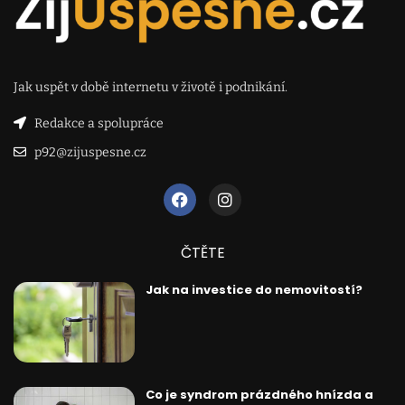
Jak uspět v době internetu v životě i podnikání.
Redakce a spolupráce
p92@zijuspesne.cz
ČTĚTE
Jak na investice do nemovitostí?
Co je syndrom prázdného hnízda a