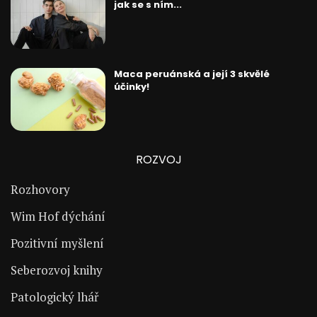
jak se s ním...
Maca peruánská a její 3 skvělé
účinky!
ROZVOJ
Rozhovory
Wim Hof dýchání
Pozitivní myšlení
Seberozvoj knihy
Patologický lhář