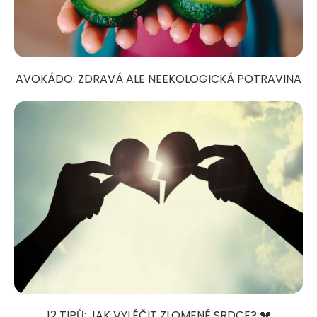
AVOKÁDO: ZDRAVÁ ALE NEEKOLOGICKÁ POTRAVINA
12 TIPŮ: JAK VYLÉČIT ZLOMENÉ SRDCE? 💔