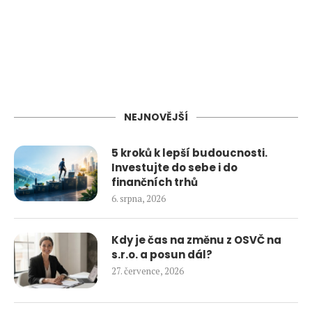
NEJNOVĚJŠÍ
5 kroků k lepší budoucnosti.
Investujte do sebe i do
finančních trhů
6. srpna, 2026
Kdy je čas na změnu z OSVČ na
s.r.o. a posun dál?
27. července, 2026