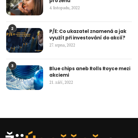
pro ženu
4. listopadu, 2022
2
P/E: Co ukazatel znamená a jak
využít při investování do akcií?
27. srpna, 2022
3
Blue chips aneb Rolls Royce mezi
akciemi
21. září, 2022