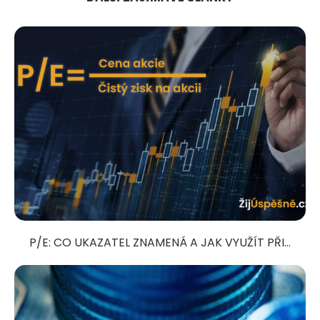
P/E: CO UKAZATEL ZNAMENÁ A JAK VYUŽÍT PŘI...