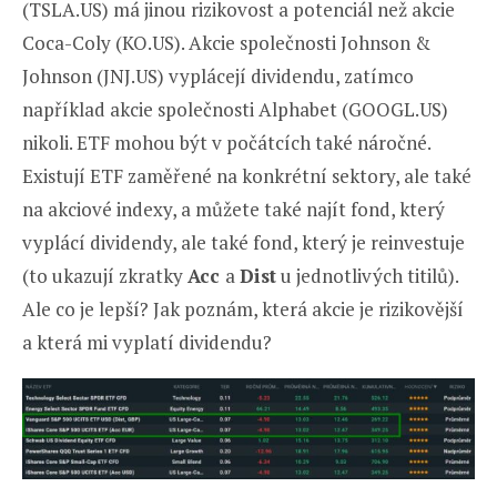
(TSLA.US) má jinou rizikovost a potenciál než akcie
Coca-Coly (KO.US). Akcie společnosti Johnson &
Johnson (JNJ.US) vyplácejí dividendu, zatímco
například akcie společnosti Alphabet (GOOGL.US)
nikoli. ETF mohou být v počátcích také náročné.
Existují ETF zaměřené na konkrétní sektory, ale také
na akciové indexy, a můžete také najít fond, který
vyplácí dividendy, ale také fond, který je reinvestuje
(to ukazují zkratky
Acc
a
Dist
u jednotlivých titilů).
Ale co je lepší? Jak poznám, která akcie je rizikovější
a která mi vyplatí dividendu?