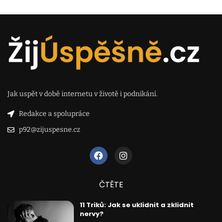
Jak uspět v době internetu v životě i podnikání.
Redakce a spolupráce
p92@zijuspesne.cz
ČTĚTE
11 Triků: Jak se uklidnit a zklidnit
nervy?