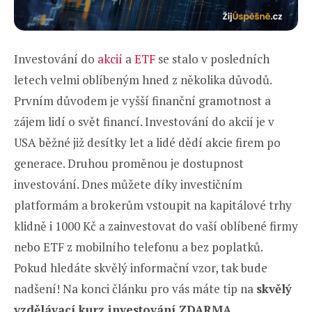
Investování do
akcií
a
ETF
se stalo v posledních
letech velmi oblíbeným hned z několika důvodů.
Prvním důvodem je vyšší finanční gramotnost a
zájem lidí o svět financí. Investování do akcií je v
USA běžné již desítky let a lidé dědí akcie firem po
generace. Druhou proměnou je dostupnost
investování. Dnes můžete díky investičním
platformám a brokerům vstoupit na kapitálové trhy
klidně i 1000 Kč a zainvestovat do vaší oblíbené firmy
nebo ETF z mobilního telefonu a bez poplatků.
Pokud hledáte skvělý informační vzor, tak bude
nadšení! Na konci článku pro vás máte tip na
skvělý
vzdělávací kurz investování ZDARMA
.