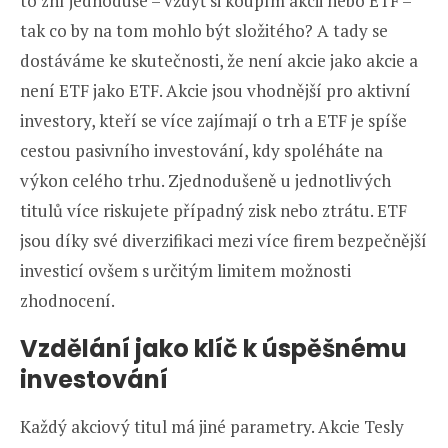
to zní jednoduše – vždyť si koupím akcii nebo ETF –
tak co by na tom mohlo být složitého? A tady se
dostáváme ke skutečnosti, že není akcie jako akcie a
není ETF jako ETF. Akcie jsou vhodnější pro aktivní
investory, kteří se více zajímají o trh a ETF je spíše
cestou pasivního investování, kdy spoléháte na
výkon celého trhu. Zjednodušeně u jednotlivých
titulů více riskujete případný zisk nebo ztrátu. ETF
jsou díky své diverzifikaci mezi více firem bezpečnější
investicí ovšem s určitým limitem možnosti
zhodnocení.
Vzdělání jako klíč k úspěšnému
investování
Každý akciový titul má jiné parametry. Akcie Tesly