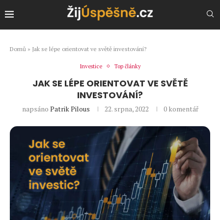
Domů
»
Jak se lépe orientovat ve světě investování?
Investice
Top články
JAK SE LÉPE ORIENTOVAT VE SVĚTĚ
INVESTOVÁNÍ?
napsáno
Patrik Pilous
22. srpna, 2022
0 komentář