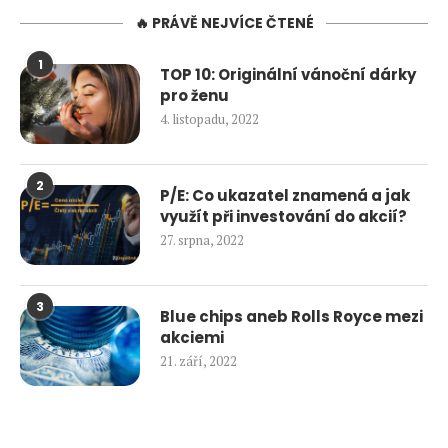
🔥 PRÁVĚ NEJVÍCE ČTENÉ
1
TOP 10: Originální vánoční dárky
pro ženu
4. listopadu, 2022
2
P/E: Co ukazatel znamená a jak
využít při investování do akcií?
27. srpna, 2022
3
Blue chips aneb Rolls Royce mezi
akciemi
21. září, 2022