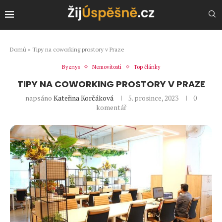
Domů
»
Tipy na coworking prostory v Praze
Byznys
Nemovitosti
Top články
TIPY NA COWORKING PROSTORY V PRAZE
napsáno
Kateřina Korčáková
5. prosince, 2023
0
komentář