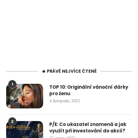
🔥 PRÁVĚ NEJVÍCE ČTENÉ
1
TOP 10: Originální vánoční dárky
pro ženu
4. listopadu, 2022
2
P/E: Co ukazatel znamená a jak
využít při investování do akcií?