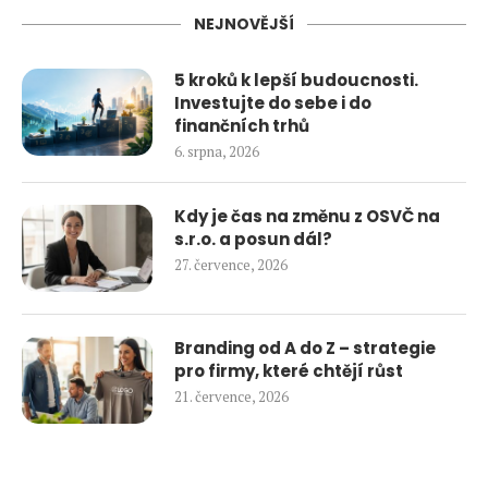
NEJNOVĚJŠÍ
5 kroků k lepší budoucnosti.
Investujte do sebe i do
finančních trhů
6. srpna, 2026
Kdy je čas na změnu z OSVČ na
s.r.o. a posun dál?
27. července, 2026
Branding od A do Z – strategie
pro firmy, které chtějí růst
21. července, 2026