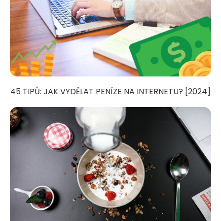
45 TIPŮ: JAK VYDĚLAT PENÍZE NA INTERNETU? [2024]