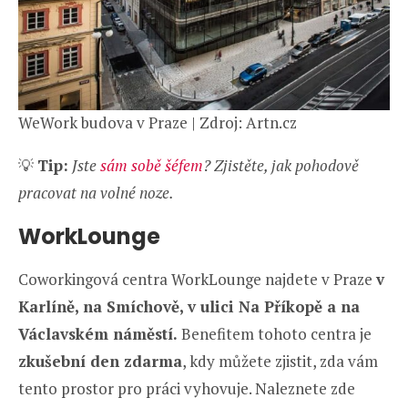
WeWork budova v Praze | Zdroj: Artn.cz
💡
Tip:
Jste
sám sobě šéfem
? Zjistěte, jak pohodově
pracovat na volné noze.
WorkLounge
Coworkingová centra WorkLounge najdete v Praze
v
Karlíně, na Smíchově, v ulici Na Příkopě a na
Václavském náměstí.
Benefitem tohoto centra je
zkušební den zdarma
, kdy můžete zjistit, zda vám
tento prostor pro práci vyhovuje. Naleznete zde