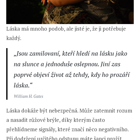
Láska má mnoho podob, ale jisté je, že ji potřebuje
každý.
„Jsou zamilovaní, kteří hledí na lásku jako
na slunce a jednoduše oslepnou. Jiní zas
poprvé objeví život až tehdy, kdy ho prozáří
láska.“
William H. Gates
Láska dokáže být nebezpečná. Může zatemnit rozum
a nasadit růžové brýle, díky kterým často
přehlídneme signály, které značí něco negativního.
Při dodržení určitého odstupu máte šanci prožít