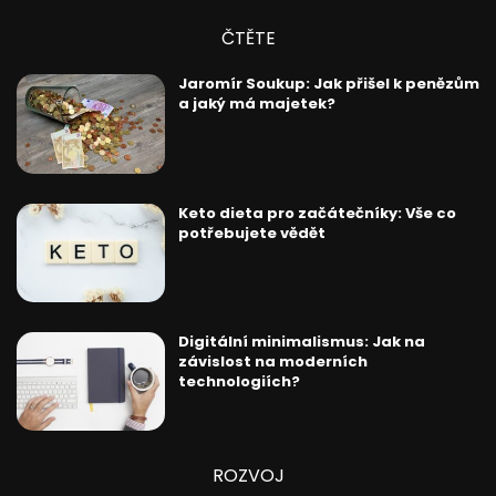
ČTĚTE
Jaromír Soukup: Jak přišel k penězům
a jaký má majetek?
Keto dieta pro začátečníky: Vše co
potřebujete vědět
Digitální minimalismus: Jak na
závislost na moderních
technologiích?
ROZVOJ