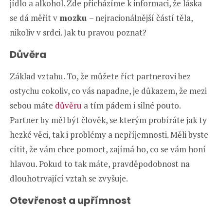
jídlo a alkohol. Zde přicházíme k informaci, že láska
se dá měřit v
mozku
– nejracionálnější částí těla,
nikoliv v srdci. Jak tu pravou poznat?
Důvěra
Základ vztahu. To, že můžete říct partnerovi bez
ostychu cokoliv, co vás napadne, je důkazem, že mezi
sebou máte
důvěru
a tím pádem i silné pouto.
Partner by měl být člověk, se kterým probíráte jak ty
hezké věci, tak i problémy a nepříjemnosti. Měli byste
cítit, že vám chce pomoct, zajímá ho, co se vám honí
hlavou. Pokud to tak máte, pravděpodobnost na
dlouhotrvající vztah se zvyšuje.
Otevřenost a upřímnost