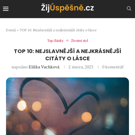
Domů
»
TOP 10: Nejslavnější a nejkrásnější citáty o lásce
Top články
Životní styl
TOP 10: NEJSLAVNĚJŠÍ A NEJKRÁSNĚJŠÍ
CITÁTY O LÁSCE
napsáno
Eliška Vachková
2. února, 2023
0 komentář