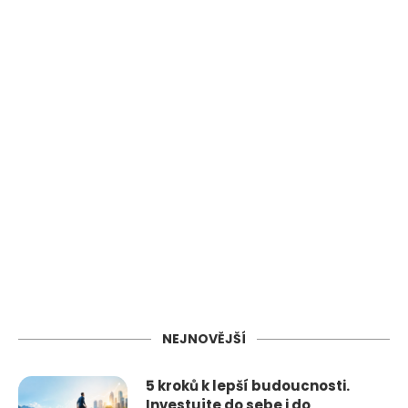
NEJNOVĚJŠÍ
5 kroků k lepší budoucnosti.
Investujte do sebe i do