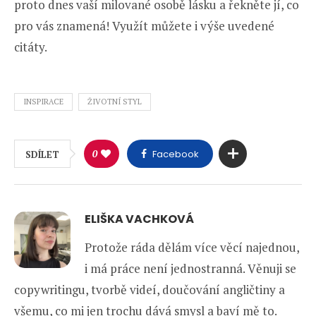
proto dnes vaší milované osobě lásku a řekněte jí, co
pro vás znamená! Využít můžete i výše uvedené
citáty.
INSPIRACE
ŽIVOTNÍ STYL
0
Facebook
SDÍLET
ELIŠKA VACHKOVÁ
Protože ráda dělám více věcí najednou,
i má práce není jednostranná. Věnuji se
copywritingu, tvorbě videí, doučování angličtiny a
všemu, co mi jen trochu dává smysl a baví mě to.