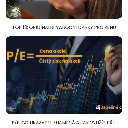
TOP 10: ORIGINÁLNÍ VÁNOČNÍ DÁRKY PRO ŽENU
P/E: CO UKAZATEL ZNAMENÁ A JAK VYUŽÍT PŘI...