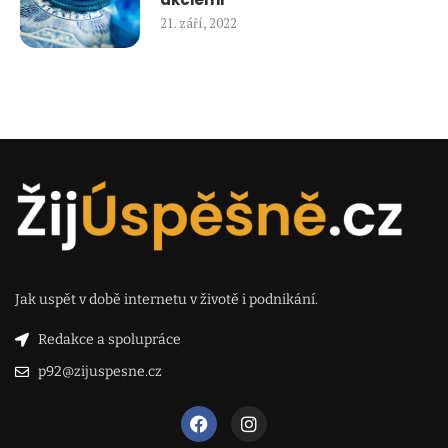
21. září, 2022
Jak uspět v době internetu v životě i podnikání.
Redakce a spolupráce
p92@zijuspesne.cz