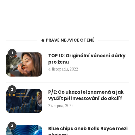
🔥 PRÁVĚ NEJVÍCE ČTENÉ
1
TOP 10: Originální vánoční dárky
pro ženu
4. listopadu, 2022
2
P/E: Co ukazatel znamená a jak
využít při investování do akcií?
27. srpna, 2022
3
Blue chips aneb Rolls Royce mezi
akciemi