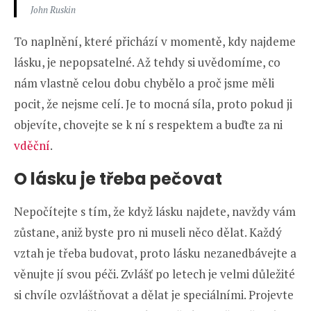
John Ruskin
To naplnění, které přichází v momentě, kdy najdeme
lásku, je nepopsatelné. Až tehdy si uvědomíme, co
nám vlastně celou dobu chybělo a proč jsme měli
pocit, že nejsme celí. Je to mocná síla, proto pokud ji
objevíte, chovejte se k ní s respektem a buďte za ni
vděční
.
O lásku je třeba pečovat
Nepočítejte s tím, že když lásku najdete, navždy vám
zůstane, aniž byste pro ni museli něco dělat. Každý
vztah je třeba budovat, proto lásku nezanedbávejte a
věnujte jí svou péči. Zvlášť po letech je velmi důležité
si chvíle ozvláštňovat a dělat je speciálními. Projevte