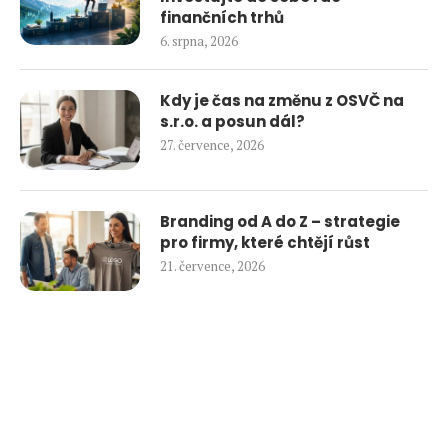
finančních trhů
6. srpna, 2026
Kdy je čas na změnu z OSVČ na
s.r.o. a posun dál?
27. července, 2026
Branding od A do Z – strategie
pro firmy, které chtějí růst
21. července, 2026