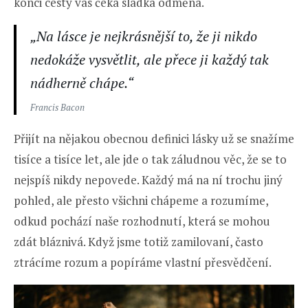
konci cesty vás čeká sladká odměna.
„Na lásce je nejkrásnější to, že ji nikdo
nedokáže vysvětlit, ale přece ji každý tak
nádherně chápe.“
Francis Bacon
Přijít na nějakou obecnou definici lásky už se snažíme
tisíce a tisíce let, ale jde o tak záludnou věc, že se to
nejspíš nikdy nepovede. Každý má na ní trochu jiný
pohled, ale přesto všichni chápeme a rozumíme,
odkud pochází naše rozhodnutí, která se mohou
zdát bláznivá. Když jsme totiž zamilovaní, často
ztrácíme rozum a popíráme vlastní přesvědčení.