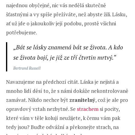
najednou obyčejné, nic vás nedělá skutečně
šťastnými a vy spíše přežíváte, než abyste žili. Lásku,
ať už jde o jakoukoliv její podobu, prostě všichni
potřebujeme.
„Bát se lásky znamená bát se života. A kdo
se života bojí, je již ze tří čtvrtin mrtvý.“
Bertrand Russell
Navazujeme na předchozí citát. Láska je nejistá a
mnoho lidí děsí to, že s námi dokáže nekontrolovaně
zamávat. Nikdo nechce být
zranitelný
, což je ale pro
opravdový vztah nezbytné. Se
strachem
si pocity,
které vám v těle kolují neužijete, k čemu vám pak
tedy jsou? Buďte odvážní a překonejte strach, na