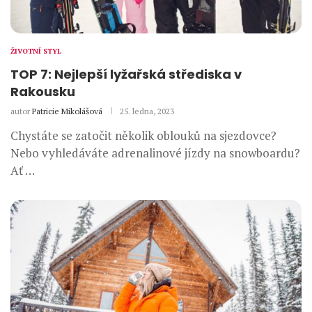
ŽIVOTNÍ STYL
TOP 7: Nejlepší lyžařská střediska v
Rakousku
autor
Patricie Mikolášová
25. ledna, 2023
Chystáte se zatočit několik oblouků na sjezdovce?
Nebo vyhledáváte adrenalinové jízdy na snowboardu?
Ať …