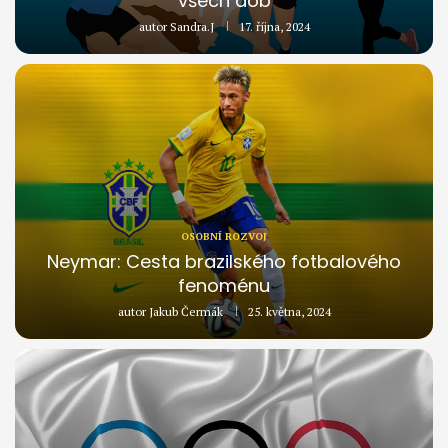
všech dob
autor
Sandra.J
17. října, 2024
OSOBNÍ ROZVOJ
Neymar: Cesta brazilského fotbalového
fenoménu
autor
Jakub Čermák
25. května, 2024