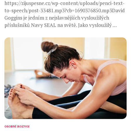
https://zijuspesne.cz/wp-content/uploads/penci-text-
to-speech/post-33481.mp3?cb=1690376850.mp3David
Goggins je jedním z nejslavnějších vysloužilých
příslušníků Navy SEAL na světě. Jako vysloužilý …
OSOBNÍ ROZVOJ