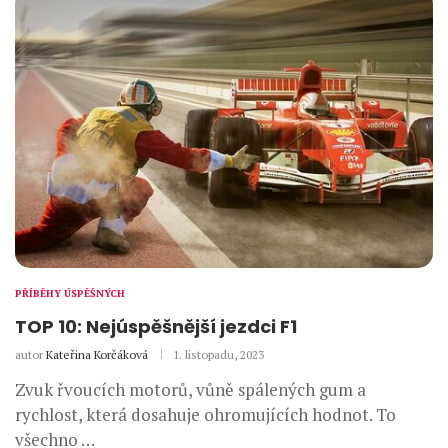
PŘÍBĚHY ÚSPĚŠNÝCH
TOP 10: Nejúspěšnější jezdci F1
autor
Kateřina Korčáková
1. listopadu, 2023
Zvuk řvoucích motorů, vůně spálených gum a
rychlost, která dosahuje ohromujících hodnot. To
všechno …