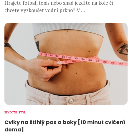
Hrajete fotbal, tenis nebo snad jezdíte na kole či
chcete vyzkoušet vodní prkno? V …
ŽIVOTNÍ STYL
Cviky na štíhlý pas a boky [10 minut cvičení
doma]