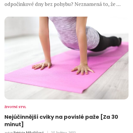
odpočinkové dny bez pohybu? Neznamená to, že …
ŽIVOTNÍ STYL
Nejúčinnější cviky na povislé paže [Za 30
minut]
autor
Patricie Mikolášová
25. května, 2022