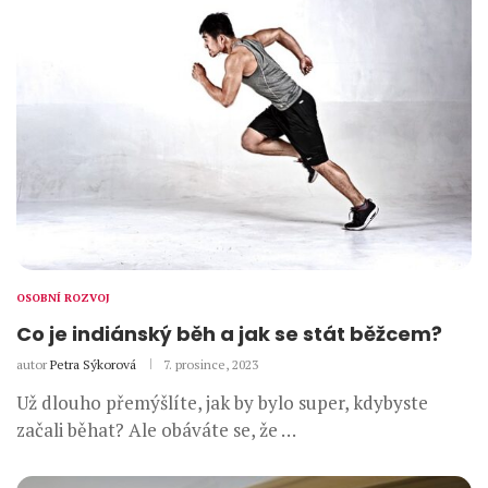
OSOBNÍ ROZVOJ
Co je indiánský běh a jak se stát běžcem?
autor
Petra Sýkorová
7. prosince, 2023
Už dlouho přemýšlíte, jak by bylo super, kdybyste
začali běhat? Ale obáváte se, že …