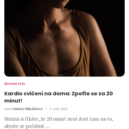
ŽIVOTNÍ STYL
Kardio cvičení na doma: Zpoťte se za 20
minut!
autor
Patricie Mikolášová
2. září, 2022
Možná si říkáte, že 20 minut není dost času na to,
abyste se pořádně …