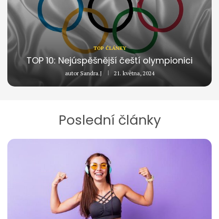
TOP ČLÁNKY
TOP 10: Nejúspěšnější čeští olympionici
autor
Sandra.J
21. května, 2024
Poslední články