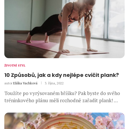
ŽIVOTNÍ STYL
10 Způsobů, jak a kdy nejlépe cvičit plank?
autor
Eliška Vachková
3. října, 2022
Toužíte po vyrýsovaném bříšku? Pak byste do svého
tréninkového plánu měli rozhodně zařadit plank! …