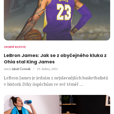
OSOBNÍ ROZVOJ
LeBron James: Jak se z obyčejného kluka z
Ohia stal King James
autor
Jakub Čermák
29. dubna, 2024
LeBron James je jedním z nejslavnějších basketbalistů
v historii. Díky úspěchům ve své téměř …