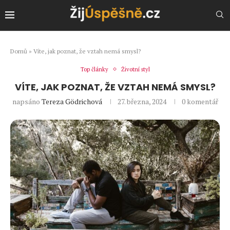
Domů
»
Víte, jak poznat, že vztah nemá smysl?
Top články
Životní styl
VÍTE, JAK POZNAT, ŽE VZTAH NEMÁ SMYSL?
napsáno
Tereza Gödrichová
27. března, 2024
0 komentář