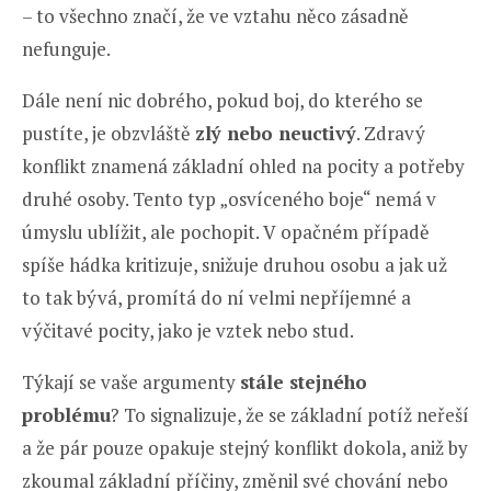
– to všechno značí, že ve vztahu něco zásadně
nefunguje.
Dále není nic dobrého, pokud boj, do kterého se
pustíte, je obzvláště
zlý nebo neuctivý
. Zdravý
konflikt znamená základní ohled na pocity a potřeby
druhé osoby. Tento typ „osvíceného boje“ nemá v
úmyslu ublížit, ale pochopit. V opačném případě
spíše hádka kritizuje, snižuje druhou osobu a jak už
to tak bývá, promítá do ní velmi nepříjemné a
výčitavé pocity, jako je vztek nebo stud.
Týkají se vaše argumenty
stále stejného
problému
? To signalizuje, že se základní potíž neřeší
a že pár pouze opakuje stejný konflikt dokola, aniž by
zkoumal základní příčiny, změnil své chování nebo