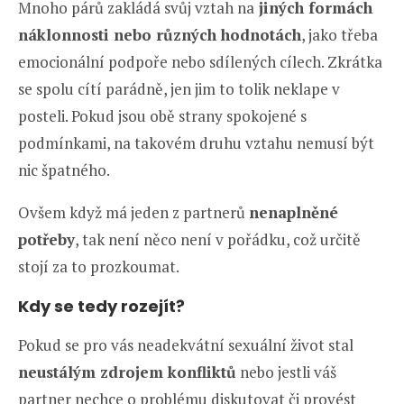
Mnoho párů zakládá svůj vztah na
jiných formách
náklonnosti nebo různých hodnotách
, jako třeba
emocionální podpoře nebo sdílených cílech. Zkrátka
se spolu cítí parádně, jen jim to tolik neklape v
posteli. Pokud jsou obě strany spokojené s
podmínkami, na takovém druhu vztahu nemusí být
nic špatného.
Ovšem když má jeden z partnerů
nenaplněné
potřeby
, tak není něco není v pořádku, což určitě
stojí za to prozkoumat.
Kdy se tedy rozejít?
Pokud se pro vás neadekvátní sexuální život stal
neustálým zdrojem konfliktů
nebo jestli váš
partner nechce o problému diskutovat či provést