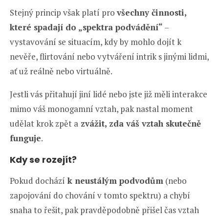
Stejný princip však platí pro
všechny činnosti,
které spadají do „spektra podvádění“
–
vystavování se situacím, kdy by mohlo dojít k
nevěře, flirtování nebo vytváření intrik s jinými lidmi,
ať už reálně nebo virtuálně.
Jestli vás přitahují jiní lidé nebo jste již měli interakce
mimo váš monogamní vztah, pak nastal moment
udělat krok zpět a
zvážit, zda váš vztah skutečně
funguje
.
Kdy se rozejít?
Pokud dochází
k neustálým podvodům
(nebo
zapojování do chování v tomto spektru) a chybí
snaha to řešit, pak pravděpodobně přišel čas vztah