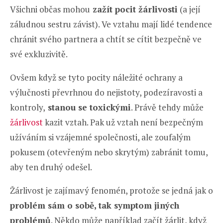
Všichni občas mohou
zažít pocit žárlivosti
(a její
záludnou sestru závist). Ve vztahu mají lidé tendence
chránit svého partnera a chtít se cítit bezpečně ve
své exkluzivitě.
Ovšem když se tyto pocity náležité ochrany a
výlučnosti převrhnou do nejistoty, podezíravosti a
kontroly,
stanou se toxickými
. Právě tehdy může
žárlivost
kazit vztah. Pak už vztah není bezpečným
užíváním si vzájemné společnosti, ale zoufalým
pokusem (otevřeným nebo skrytým) zabránit tomu,
aby ten druhý odešel.
Žárlivost je zajímavý fenomén, protože se jedná
jak o
problém sám o sobě, tak symptom jiných
problémů
. Někdo může například začít žárlit, když