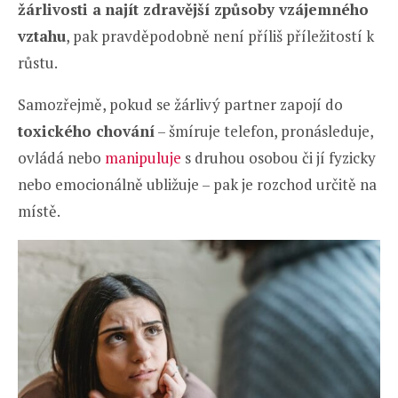
žárlivosti a
najít zdravější způsoby vzájemného
vztahu
, pak pravděpodobně není příliš příležitostí k
růstu.
Samozřejmě, pokud se žárlivý partner zapojí do
toxického chování
– šmíruje telefon, pronásleduje,
ovládá nebo
manipuluje
s druhou osobou či jí fyzicky
nebo emocionálně ubližuje – pak je rozchod určitě na
místě.