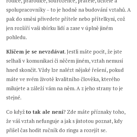
rodiče, prarodiče, sourozence, přátele, učitele a
spolupracovníky – to je hodně na budování vztahů. A
pak do směsi přivedete přítele nebo přítelkyni, což
jen rozšíří vaši sbírku lidí a zase v úplně jiném
pohledu.
Klíčem je se nevzdávat
. Jestli máte pocit, že jste
selhali v komunikaci či něčem jiném, vztah nemusí
hned skončit. Vždy lze nalézt nějaké řešení, pokud
máte ve svém životě kvalitního člověka, kterého
milujete a záleží vám na něm. A z jeho strany to je
stejné.
Co když
to tak ale není
? Zde máte příznaky toho,
že váš vztah nefunguje a jak s jistotou poznat, kdy
přišel čas hodit ručník do ringu a rozejít se.