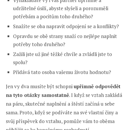
Vynakládáte vy i váš partner upřímné a
udržitelné úsilí, abyste slyšeli a porozuměli
potřebám a pocitům toho druhého?
Snažíte se oba napravit odpojení se a konflikty?
Opravdu se obě strany snaží co nejlépe naplnit
potřeby toho druhého?
Zažili jste už jiné těžké chvíle a zvládli jste to
spolu?
Přidává tato osoba vašemu životu hodnotu?
Jen vy dva musíte být schopni
upřímně odpovědět
na tyto otázky samostatně
. I když se vztah zakládá
na páru, skutečné naplnění a štěstí začíná u sebe
sama. Proto, když se podíváte na své vlastní činy a
svůj příspěvek do vztahu, pomůže vám to oběma
přiblížit se ke konečnému rozhodnutí.