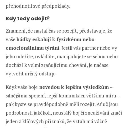
přehodnotil své předpoklady.
Kdy tedy odejít?
Znamení, že nastal čas se rozejít, představuje, že
vaše
hádky eskalují k fyzickému nebo
emocionálnímu týrání
. Jestli vás partner nebo vy
jeho udeříte, ovládáte, manipulujete se sebou nebo
dochází k velmi zraňujícímu chování, je načase
vytvořit určitý odstup.
Když vaše boje
nevedou k lepším výsledkům
–
silnějšímu spojení, lepší komunikaci, většímu míru –
pak byste se pravděpodobně měli rozejít. Ať už jsou
podrobnosti jakékoli, neustálý boj či zneužívání značí
jeden z klíčových příznaků, že vztah má vážně