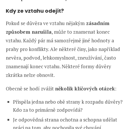
Kdy ze vztahu odejít?
Pokud se důvěra ve vztahu nějakým
zásadním
způsobem narušila
, může to znamenat konec
vztahu. Každý pár má samozřejmě jiné hodnoty a
prahy pro konflikty. Ale některé činy, jako například
nevěra, podvod, lehkomyslnost, zneužívání, často
znamenají konec vztahu. Některé formy důvěry
zkrátka nelze obnovit.
Obecně se hodí zvážit
několik klíčových otázek
:
Přispěla jedna nebo obě strany k rozpadu důvěry?
Kdo za to primárně zodpovídá?
Je odpovědná strana ochotna a schopna udělat
práci na tom, aby pochopila své chování,