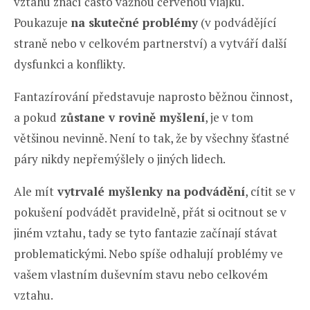
vztahu značí často vážnou červenou vlajku.
Poukazuje
na skutečné problémy
(v podvádějící
straně nebo v celkovém partnerství) a vytváří další
dysfunkci a konflikty.
Fantazírování představuje naprosto běžnou činnost,
a pokud
zůstane v rovině myšlení
, je v tom
většinou nevinně. Není to tak, že by všechny šťastné
páry nikdy nepřemýšlely o jiných lidech.
Ale mít
vytrvalé myšlenky na podvádění
, cítit se v
pokušení podvádět pravidelně, přát si ocitnout se v
jiném vztahu, tady se tyto fantazie začínají stávat
problematickými. Nebo spíše odhalují problémy ve
vašem vlastním duševním stavu nebo celkovém
vztahu.