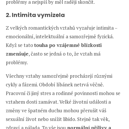
problémy a nejspíš by měl raději skončit.
2. Intimita vymizela
Z velkých romantických vztahů vyzařuje intimita –
emocionální, intelektuální a samozřejmě fyzická.
Když se tato
touha po vzájemné blízkosti
zmenšuje
, často se jedná o to, že vztah má
problémy.
Všechny vztahy samozřejmě procházejí různými
cykly a fázemi. Období líbánek netrvá věčně.
Pracovní či jiný stres a rodinné povinnosti mohou se
vztahem dosti zamávat. Velké životní události a
změny ve špatném duchu mohou přerušit váš
sexuální život nebo snížit libido. Stejně tak věk,
zdraví a nálada. To vše jsou
normální přílivy a