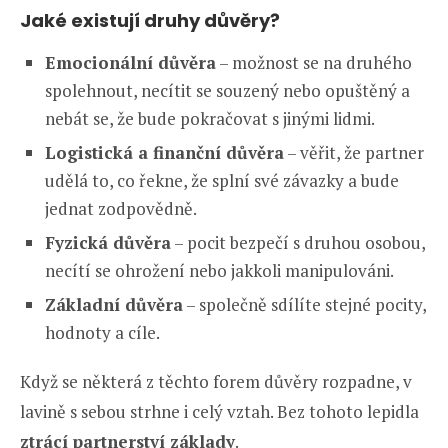
Jaké existují druhy důvěry?
Emocionální důvěra
– možnost se na druhého
spolehnout, necítit se souzený nebo opuštěný a
nebát se, že bude pokračovat s jinými lidmi.
Logistická a finanční důvěra
– věřit, že partner
udělá to, co řekne, že splní své závazky a bude
jednat zodpovědně.
Fyzická důvěra
– pocit bezpečí s druhou osobou,
necítí se ohrožení nebo jakkoli manipulováni.
Základní důvěra
– společně sdílíte stejné pocity,
hodnoty a cíle.
Když se některá z těchto forem důvěry rozpadne, v
lavině s sebou strhne i celý vztah. Bez tohoto lepidla
ztrácí partnerství základy
.