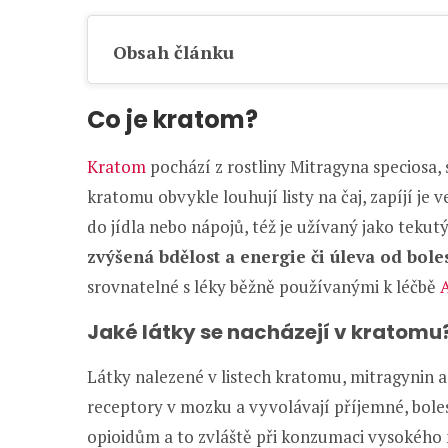
Obsah článku
Co je kratom?
Kratom
pochází z rostliny Mitragyna speciosa, 
kratomu obvykle louhují listy na čaj, zapíjí je
do jídla nebo nápojů, též je užívaný jako tekutý
zvýšená bdělost a energie či úleva od boles
srovnatelné s léky běžně používanými k léčbě
Jaké látky se nacházejí v kratomu
Látky nalezené v listech kratomu, mitragynin a
receptory v mozku a vyvolávají příjemné, boles
opioidům a to zvláště při konzumaci vysokého