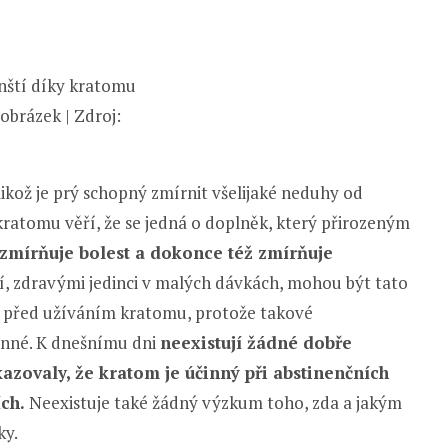
 obrázek | Zdroj:
ikož je prý schopný zmírnit všelijaké neduhy od
kratomu věří, že se jedná o doplněk, který přirozeným
 zmírňuje bolest a dokonce též zmírňuje
í, zdravými jedinci v malých dávkách, mohou být tato
jí před užíváním kratomu, protože takové
inné. K dnešnímu dni
neexistují žádné dobře
azovaly, že kratom je účinný při abstinenčních
ch.
Neexistuje také žádný výzkum toho, zda a jakým
ky.