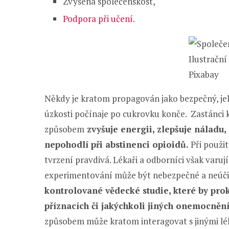
Zvýšená společenskost,
Podpora při učení
.
Ilustrační
Pixabay
Někdy je kratom propagován jako bezpečný, jel
úzkosti počínaje po cukrovku konče. Zastánci 
způsobem
zvyšuje energii, zlepšuje náladu,
nepohodlí při abstinenci opioidů.
Při použit
tvrzení pravdivá. Lékaři a odborníci však varu
experimentování může být nebezpečné a neúč
kontrolované vědecké studie, které by prok
příznacích či jakýchkoli jiných onemocnění
způsobem může kratom interagovat s jinými lé