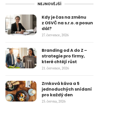
NEJNOVĚJŠÍ
Kdy je čas na změnu
z OSVČ na s.r.o. a posun
dál?
27. července, 2026
Branding od A do Z –
strategie pro firmy,
které chtějí růst
21. července, 2026
Zrnková káva a 5
jednoduchých snídaní
pro každý den
25. června, 2026