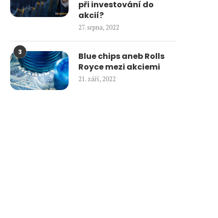
při investování do
akcií?
27. srpna, 2022
3
Blue chips aneb Rolls
Royce mezi akciemi
21. září, 2022