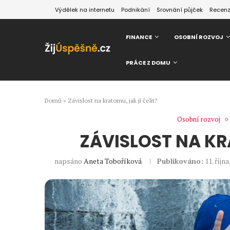
Výdělek na internetu
Podnikání
Srovnání půjček
Recen
FINANCE
OSOBNÍ ROZVOJ
PRÁCE Z DOMU
Domů
»
Závislost na kratomu, jak jí čelit?
Osobní rozvoj
ZÁVISLOST NA KR
napsáno
Aneta Toboříková
Publikováno:
11. říjn