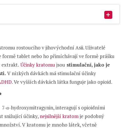
stromu rostoucího v jihovýchodní Asii. Uživatelé
 ve formě tablet nebo ho přimíchávají ve formě prášku
 extrakt.
Účinky kratomu
jsou
stimulační, jako je
ti.
V nízkých dávkách má stimulační účinky
ADHD
. Ve vyšších dávkách látka funguje jako opioid.
?
 7-α-hydroxymitragynin, interagují s opioidními
t snižující účinky,
nejsilnější kratom
je podobný
 množství. V kratomu je mnoho látek, včetně