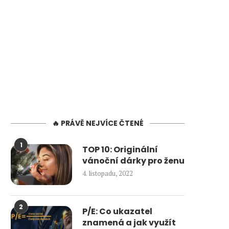
🔥 PRÁVĚ NEJVÍCE ČTENÉ
1
TOP 10: Originální
vánoční dárky pro ženu
4. listopadu, 2022
2
P/E: Co ukazatel
znamená a jak využít