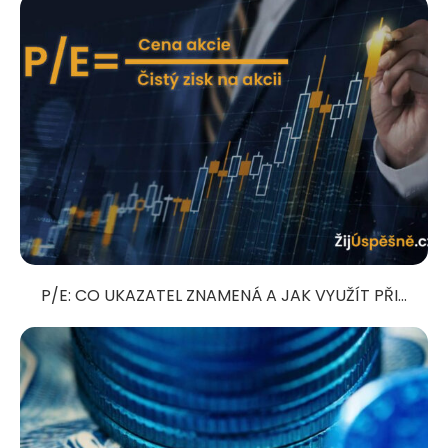
P/E: CO UKAZATEL ZNAMENÁ A JAK VYUŽÍT PŘI...