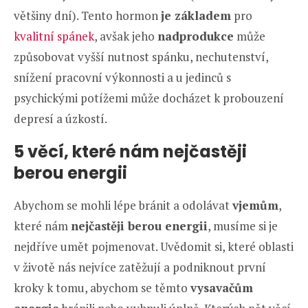
většiny dní). Tento hormon
je základem
pro
kvalitní spánek
, avšak jeho
nadprodukce
může
způsobovat vyšší nutnost spánku, nechutenství,
snížení pracovní výkonnosti a u jedinců s
psychickými potížemi může docházet k probouzení
depresí a úzkostí.
5 věcí, které nám nejčastěji
berou energii
Abychom se mohli lépe bránit a odolávat
vjemům
,
které nám
nejčastěji berou energii
, musíme si je
nejdříve umět pojmenovat. Uvědomit si, které oblasti
v životě nás nejvíce zatěžují a podniknout první
kroky k tomu, abychom se těmto
vysavačům