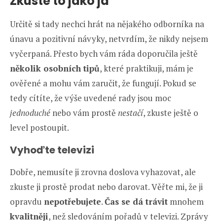
Zkuste to jako já
Určitě si tady nechci hrát na nějakého odborníka na
únavu a pozitivní návyky, netvrdím, že nikdy nejsem
vyčerpaná. Přesto bych vám ráda doporučila ještě
několik osobních tipů
, které praktikuji, mám je
ověřené a mohu vám zaručit, že fungují. Pokud se
tedy cítíte, že výše uvedené rady jsou moc
jednoduché
nebo vám prostě
nestačí
, zkuste ještě o
level postoupit.
Vyhoďte televizi
Dobře, nemusíte ji zrovna doslova vyhazovat, ale
zkuste ji prostě prodat nebo darovat. Věřte mi, že ji
opravdu
nepotřebujete
.
Čas se dá trávit
mnohem
kvalitněji
, než sledováním pořadů v televizi. Zprávy