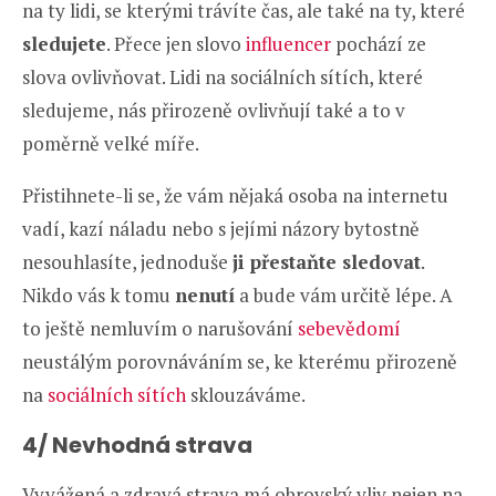
na ty lidi, se kterými trávíte čas, ale také na ty, které
sledujete
. Přece jen slovo
influencer
pochází ze
slova ovlivňovat. Lidi na sociálních sítích, které
sledujeme, nás přirozeně ovlivňují také a to v
poměrně velké míře.
Přistihnete-li se, že vám nějaká osoba na internetu
vadí, kazí náladu nebo s jejími názory bytostně
nesouhlasíte, jednoduše
ji přestaňte sledovat
.
Nikdo vás k tomu
nenutí
a bude vám určitě lépe. A
to ještě nemluvím o narušování
sebevědomí
neustálým porovnáváním se, ke kterému přirozeně
na
sociálních sítích
sklouzáváme.
4/ Nevhodná strava
Vyvážená a zdravá strava má obrovský vliv nejen na