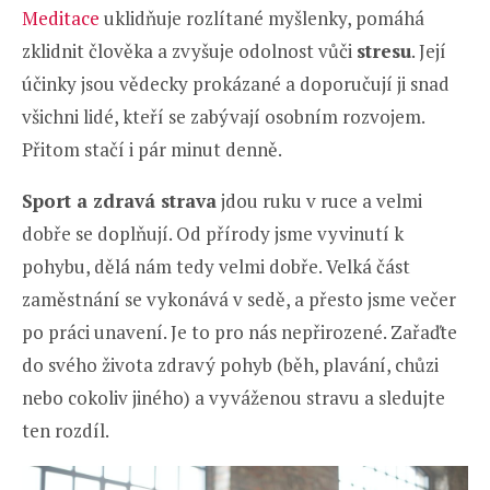
Meditace
uklidňuje rozlítané myšlenky, pomáhá
zklidnit člověka a zvyšuje odolnost vůči
stresu
. Její
účinky jsou vědecky prokázané a doporučují ji snad
všichni lidé, kteří se zabývají osobním rozvojem.
Přitom stačí i pár minut denně.
Sport a zdravá strava
jdou ruku v ruce a velmi
dobře se doplňují. Od přírody jsme vyvinutí k
pohybu, dělá nám tedy velmi dobře. Velká část
zaměstnání se vykonává v sedě, a přesto jsme večer
po práci unavení. Je to pro nás nepřirozené. Zařaďte
do svého života zdravý pohyb (běh, plavání, chůzi
nebo cokoliv jiného) a vyváženou stravu a sledujte
ten rozdíl.