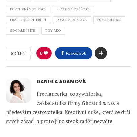
POZITIVNÍ MOTIVACE
PRÁCE NA POČÍTAČI
PRÁCE PŘES INTERNET
PRÁCE Z DOMOVA
PSYCHOLOGIE
SOCIÁLNÍ SÍTĚ
TIPY AKO
0
Facebook
SDÍLET
DANIELA ADAMOVÁ
Freelancerka, copywriterka,
zakladatelka firmy Ghosted s. r. o. a
především cestovatelka. Kreativní duše, která se drží
svých zásad, a proto ji na steak raději nezvěte.