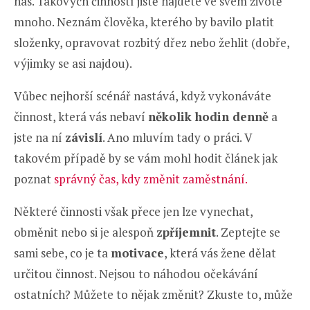
nás. Takových činností jistě najdete ve svém životě
mnoho. Neznám člověka, kterého by bavilo platit
složenky, opravovat rozbitý dřez nebo žehlit (dobře,
výjimky se asi najdou).
Vůbec nejhorší scénář nastává, když vykonáváte
činnost, která vás nebaví
několik hodin denně
a
jste na ní
závislí
. Ano mluvím tady o práci. V
takovém případě by se vám mohl hodit článek jak
poznat
správný čas, kdy změnit zaměstnání.
Některé činnosti však přece jen lze vynechat,
obměnit nebo si je alespoň
zpříjemnit
. Zeptejte se
sami sebe, co je ta
motivace
, která vás žene dělat
určitou činnost. Nejsou to náhodou očekávání
ostatních? Můžete to nějak změnit? Zkuste to, může