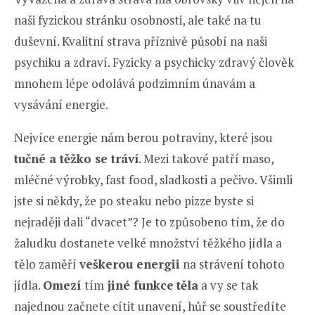
naši fyzickou stránku osobnosti, ale také na tu
duševní. Kvalitní strava příznivě působí na naši
psychiku a zdraví. Fyzicky a psychicky zdravý člověk
mnohem lépe odolává podzimním únavám a
vysávání energie.
Nejvíce energie nám berou potraviny, které jsou
tučné a těžko se tráví
. Mezi takové patří maso,
mléčné výrobky, fast food, sladkosti a pečivo. Všimli
jste si někdy, že po steaku nebo pizze byste si
nejraději dali “dvacet”? Je to způsobeno tím, že do
žaludku dostanete velké množství těžkého jídla a
tělo zaměří
veškerou energii
na strávení tohoto
jídla.
Omezí
tím
jiné funkce
těla
a vy se tak
najednou začnete cítit unavení, hůř se soustředíte