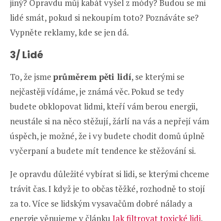
jiný? Opravdu můj kabát vyšel z módy? Budou se mi
lidé smát, pokud si nekoupím toto? Poznáváte se?
Vypněte reklamy, kde se jen dá.
3/ Lidé
To, že jsme
průměrem pěti lidí
, se kterými se
nejčastěji vídáme, je známá věc. Pokud se tedy
budete obklopovat lidmi, kteří vám berou energii,
neustále si na něco stěžují, žárlí na vás a nepřejí vám
úspěch, je možné, že i vy budete chodit domů úplně
vyčerpaní a budete mít tendence ke stěžování si.
Je opravdu důležité vybírat si lidi, se kterými chceme
trávit čas. I když je to občas těžké, rozhodně to stojí
za to. Více se lidským vysavačům dobré nálady a
energie věnujeme v článku
Jak filtrovat toxické lidi
.