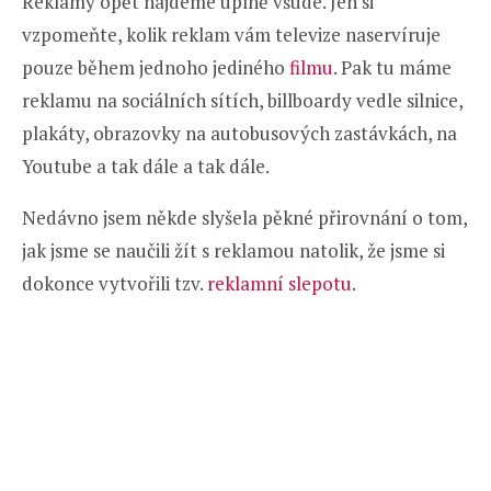
Reklamy opět najdeme úplně všude. Jen si
vzpomeňte, kolik reklam vám televize naservíruje
pouze během jednoho jediného
filmu
. Pak tu máme
reklamu na sociálních sítích, billboardy vedle silnice,
plakáty, obrazovky na autobusových zastávkách, na
Youtube a tak dále a tak dále.
Nedávno jsem někde slyšela pěkné přirovnání o tom,
jak jsme se naučili žít s reklamou natolik, že jsme si
dokonce vytvořili tzv.
reklamní slepotu
.