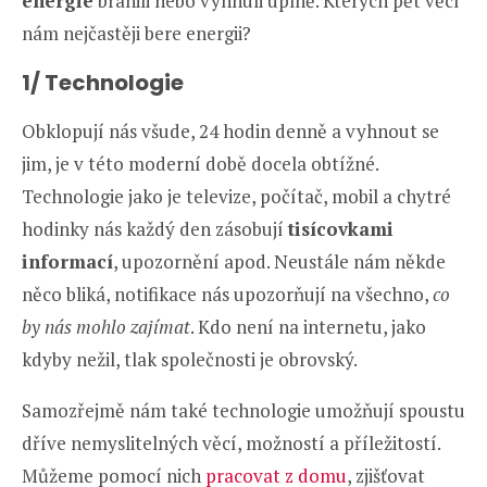
energie
bránili nebo vyhnuli úplně. Kterých pět věcí
nám nejčastěji bere energii?
1/ Technologie
Obklopují nás všude, 24 hodin denně a vyhnout se
jim, je v této moderní době docela obtížné.
Technologie jako je televize, počítač, mobil a chytré
hodinky nás každý den zásobují
tisícovkami
informací
, upozornění apod. Neustále nám někde
něco bliká, notifikace nás upozorňují na všechno,
co
by nás mohlo zajímat
. Kdo není na internetu, jako
kdyby nežil, tlak společnosti je obrovský.
Samozřejmě nám také technologie umožňují spoustu
dříve nemyslitelných věcí, možností a příležitostí.
Můžeme pomocí nich
pracovat z domu
, zjišťovat