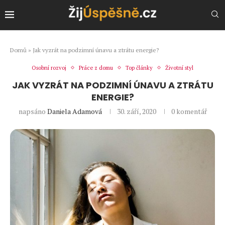
Domů
»
Jak vyzrát na podzimní únavu a ztrátu energie?
Osobní rozvoj
Práce z domu
Top články
Životní styl
JAK VYZRÁT NA PODZIMNÍ ÚNAVU A ZTRÁTU
ENERGIE?
napsáno
Daniela Adamová
30. září, 2020
0 komentář