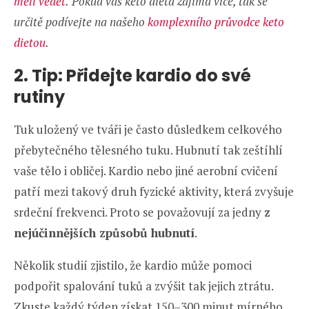
měli vědět
.
Pokud vás keto dieta zajímá více, tak se
určitě podívejte na našeho
komplexního průvodce keto
dietou
.
2. Tip: Přidejte kardio do své
rutiny
Tuk uložený ve tváři je často důsledkem celkového
přebytečného tělesného tuku. Hubnutí tak zeštíhlí
vaše tělo i obličej. Kardio nebo jiné aerobní cvičení
patří mezi takový druh fyzické aktivity, která zvyšuje
srdeční frekvenci. Proto se považovují za jedny
z
nejúčinnějších způsobů hubnutí
.
Několik studií zjistilo, že kardio může pomoci
podpořit spalování tuků a zvýšit tak jejich ztrátu.
Zkuste každý týden získat 150–300 minut mírného