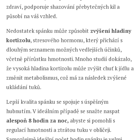
zdraví, podporuje shazování přebytečných kil a
působí na váš vzhled.
Nedostatek spánku může způsobit
zvýšení hladiny
kortizolu
, stresového hormonu, který přichází s
dlouhým seznamem možných vedlejších účinků,
včetně přírůstku hmotnosti. Mnoho studií dokázalo,
že vysoká hladina kortizolu může zvýšit chuť k jídlu a
změnit metabolismus, což má za následek zvýšené
ukládání tuků.
Lepší kvalita spánku se spojuje s úspěšným
hubnutím. V ideálním případě se snažte naspat
alespoň 8 hodin za noc,
abyste si pomohli s
regulací hmotnosti a ztrátou tuku v obličeji.
Samozřejmě ideální počet hodin spánku je velmi