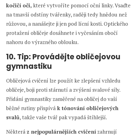
kočičí oči,
které vytvoříte pomocí oční linky. Vsaďte
na tmavší odstíny tvářenky, raději tedy hnědou než
růžovou, a nanášejte ji jen pod lícní kosti. Optického
protažení obličeje dosáhnete i vyčesáním obočí
nahoru do výrazného oblouku.
10. Tip: Provádějte obličejovou
gymnastiku
Obličejová cvičení lze použít ke zlepšení vzhledu
obličeje, boji proti stárnutí a zvýšení svalové síly.
Přidání gymnastiky zaměřené na obličej do vaší
běžné rutiny přispívá
k tónování obličejových
svalů
, takže vaše tvář pak vypadá štíhlejší.
Některá
z nejpopulárnějších cvičení
zahrnují