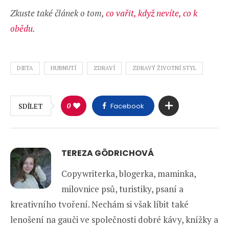
Zkuste také článek o tom,
co vařit, když nevíte, co k
obědu
.
DIETA
HUBNUTÍ
ZDRAVÍ
ZDRAVÝ ŽIVOTNÍ STYL
0
Facebook
SDÍLET
TEREZA GÖDRICHOVÁ
Copywriterka, blogerka, maminka,
milovnice psů, turistiky, psaní a
kreativního tvoření. Nechám si však líbit také
lenošení na gauči ve společnosti dobré kávy, knížky a