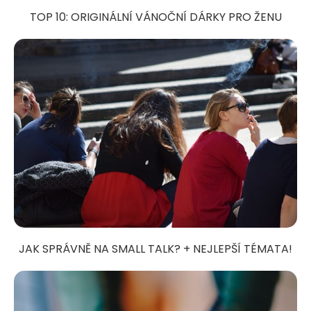
TOP 10: ORIGINÁLNÍ VÁNOČNÍ DÁRKY PRO ŽENU
JAK SPRÁVNĚ NA SMALL TALK? + NEJLEPŠÍ TÉMATA!