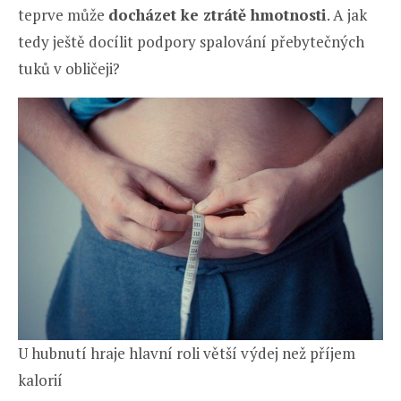
teprve může
docházet ke ztrátě hmotnosti
. A jak
tedy ještě docílit podpory spalování přebytečných
tuků v obličeji?
U hubnutí hraje hlavní roli větší výdej než příjem
kalorií