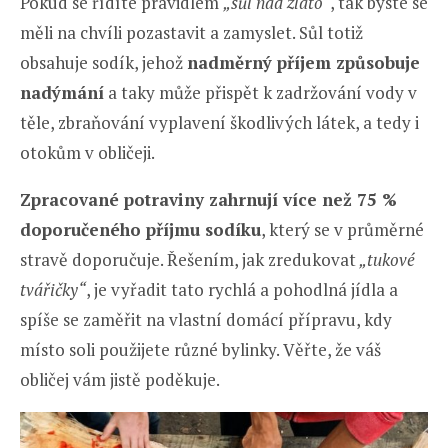
Pokud se řídíte pravidlem
„sůl nad zlato“
, tak byste se
měli na chvíli pozastavit a zamyslet. Sůl totiž
obsahuje sodík, jehož
nadměrný příjem způsobuje
nadýmání
a taky může přispět k zadržování vody v
těle, zbraňování vyplavení škodlivých látek, a tedy i
otokům v obličeji.
Zpracované potraviny zahrnují více než 75 %
doporučeného příjmu sodíku
, který se v průměrné
stravě doporučuje. Řešením, jak zredukovat
„tukové
tvářičky“
, je vyřadit tato rychlá a pohodlná jídla a
spíše se zaměřit na vlastní domácí přípravu, kdy
místo soli použijete různé bylinky. Věřte, že váš
obličej vám jistě poděkuje.