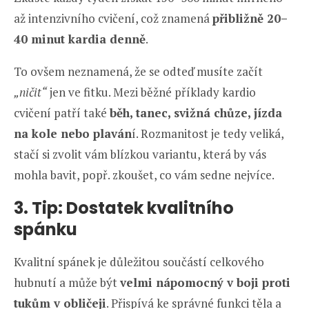
až intenzivního cvičení, což znamená
přibližně 20–
40 minut kardia denně
.
To ovšem neznamená, že se odteď musíte začít
„ničit“
jen ve fitku. Mezi běžné příklady kardio
cvičení patří také
běh, tanec, svižná chůze, jízda
na kole nebo plaván
í. Rozmanitost je tedy veliká,
stačí si zvolit vám blízkou variantu, která by vás
mohla bavit, popř. zkoušet, co vám sedne nejvíce.
3. Tip: Dostatek kvalitního
spánku
Kvalitní spánek je důležitou součástí celkového
hubnutí a může být
velmi nápomocný v boji proti
tukům v obličeji
. Přispívá ke správné funkci těla a