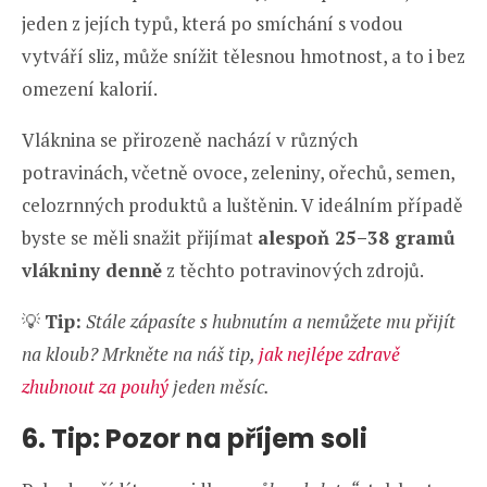
jeden z jejích typů, která po smíchání s vodou
vytváří sliz, může snížit tělesnou hmotnost, a to i bez
omezení kalorií.
Vláknina se přirozeně nachází v různých
potravinách, včetně ovoce, zeleniny, ořechů, semen,
celozrnných produktů a luštěnin. V ideálním případě
byste se měli snažit přijímat
alespoň 25–38 gramů
vlákniny denně
z těchto potravinových zdrojů.
💡
Tip:
S
tále zápasíte s hubnutím a nemůžete mu přijít
na kloub? Mrkněte na náš tip,
jak nejlépe zdravě
zhubnout za pouhý
jeden měsíc.
6. Tip: Pozor na příjem soli