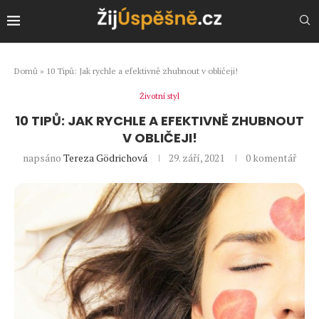
Domů
»
10 Tipů: Jak rychle a efektivně zhubnout v obličeji!
Životní styl
10 TIPŮ: JAK RYCHLE A EFEKTIVNĚ ZHUBNOUT
V OBLIČEJI!
napsáno
Tereza Gödrichová
29. září, 2021
0 komentář