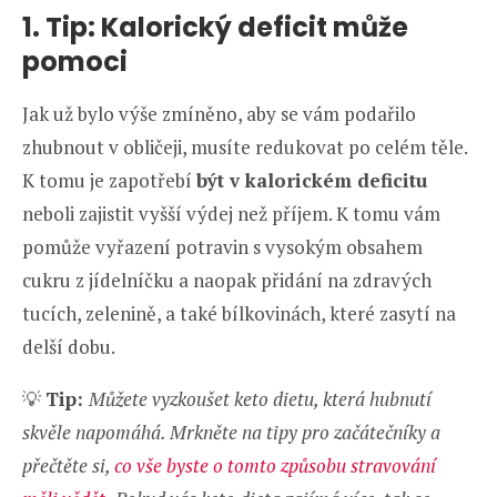
1. Tip: Kalorický deficit může
pomoci
Jak už bylo výše zmíněno, aby se vám podařilo
zhubnout v obličeji, musíte redukovat po celém těle.
K tomu je zapotřebí
být v kalorickém deficitu
neboli zajistit vyšší výdej než příjem. K tomu vám
pomůže vyřazení potravin s vysokým obsahem
cukru z jídelníčku a naopak přidání na zdravých
tucích, zelenině, a také bílkovinách, které zasytí na
delší dobu.
💡
Tip:
Můžete vyzkoušet keto dietu, která hubnutí
skvěle napomáhá. Mrkněte na tipy pro začátečníky a
přečtěte si,
co vše byste o tomto způsobu stravování