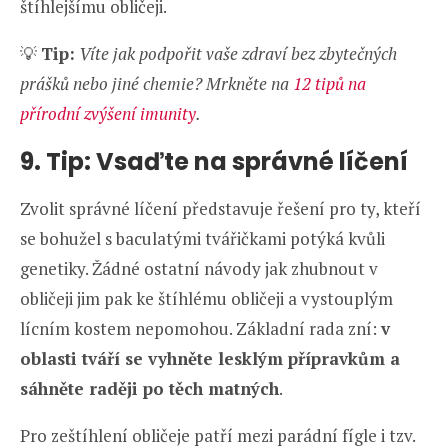
štíhlejšímu obličeji.
💡
Tip:
Víte jak podpořit vaše zdraví bez zbytečných
prášků nebo jiné chemie? Mrkněte na
12 tipů na
přírodní zvýšení imunity
.
9. Tip: Vsaďte na správné líčení
Zvolit správné líčení představuje řešení pro ty, kteří
se bohužel s baculatými tvářičkami potýká kvůli
genetiky. Žádné ostatní návody jak zhubnout v
obličeji jim pak ke štíhlému obličeji a vystouplým
lícním kostem nepomohou. Základní rada zní:
v
oblasti tváří se vyhněte lesklým přípravkům a
sáhněte raději po těch matných
.
Pro zeštíhlení obličeje patří mezi parádní fígle i tzv.