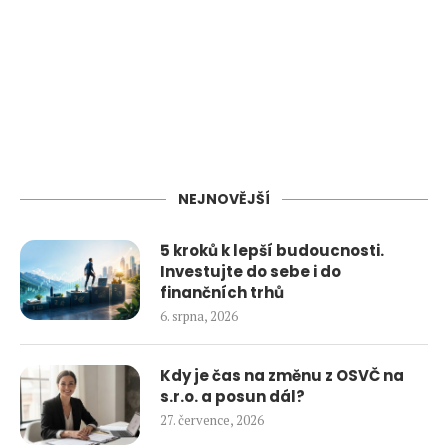
NEJNOVĚJŠÍ
5 kroků k lepší budoucnosti.
Investujte do sebe i do
finančních trhů
6. srpna, 2026
Kdy je čas na změnu z OSVČ na
s.r.o. a posun dál?
27. července, 2026