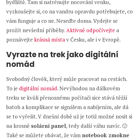
bydliště. Tam si natrénujte nocování venku,
vyzkoušejte si, co na vandru opravdu potřebujete, co
vám funguje a co ne. Neseďte doma. Vydejte se
prožít nevšední příběhy.
Aktivně odpočívejte
a
poznávejte
krásná místa
v Česku, ale i v Evropě.
Vyrazte na trek jako digitální
nomád
Svobodný člověk, který může pracovat na cestách.
To je
digitální nomád
. Nevýhodou na dálkovém
treku se kvůli přenosnému počítači sice stává těžší
batoh a komplikace se signálem a nabíjením, ale dá
se to vyřešit. V dnešní době už je totiž možné nosit si
na krosně
solární panel
, tedy další váhu navíc. 🙂
Také se můžete obávat, že vám
notebook zmokne