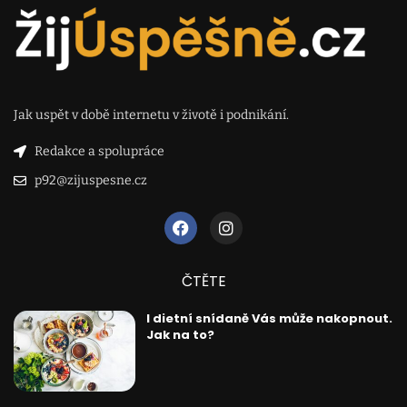
Jak uspět v době internetu v životě i podnikání.
Redakce a spolupráce
p92@zijuspesne.cz
ČTĚTE
I dietní snídaně Vás může nakopnout.
Jak na to?