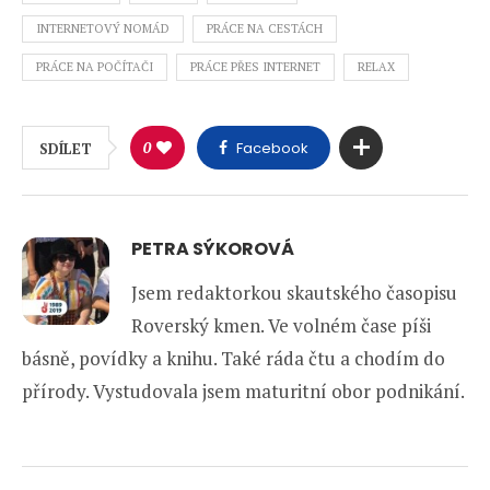
INTERNETOVÝ NOMÁD
PRÁCE NA CESTÁCH
PRÁCE NA POČÍTAČI
PRÁCE PŘES INTERNET
RELAX
0
Facebook
SDÍLET
PETRA SÝKOROVÁ
Jsem redaktorkou skautského časopisu
Roverský kmen. Ve volném čase píši
básně, povídky a knihu. Také ráda čtu a chodím do
přírody. Vystudovala jsem maturitní obor podnikání.