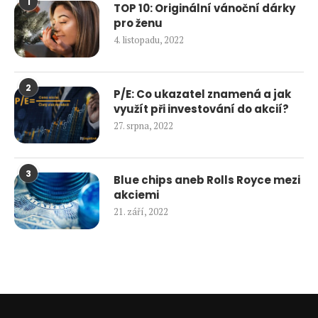
1
TOP 10: Originální vánoční dárky
pro ženu
4. listopadu, 2022
2
P/E: Co ukazatel znamená a jak
využít při investování do akcií?
27. srpna, 2022
3
Blue chips aneb Rolls Royce mezi
akciemi
21. září, 2022