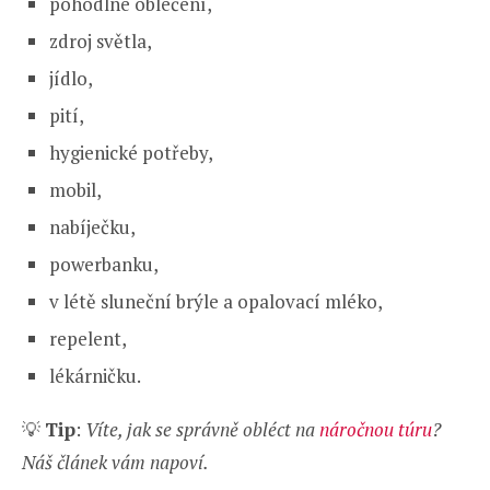
pohodlné oblečení,
zdroj světla,
jídlo,
pití,
hygienické potřeby,
mobil,
nabíječku,
powerbanku,
v létě sluneční brýle a opalovací mléko,
repelent,
lékárničku.
💡
Tip
:
Víte, jak se správně obléct na
náročnou túru
?
Náš článek vám napoví.