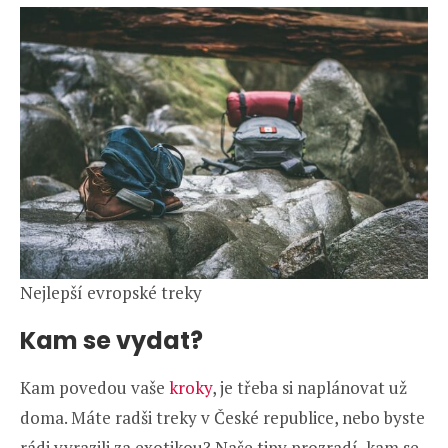
Nejlepší evropské treky
Kam se vydat?
Kam povedou vaše
kroky
, je třeba si naplánovat už
doma. Máte radši treky v České republice, nebo byste
rádi vyrazili za exotikou? Naše tipy prozradí, kam se