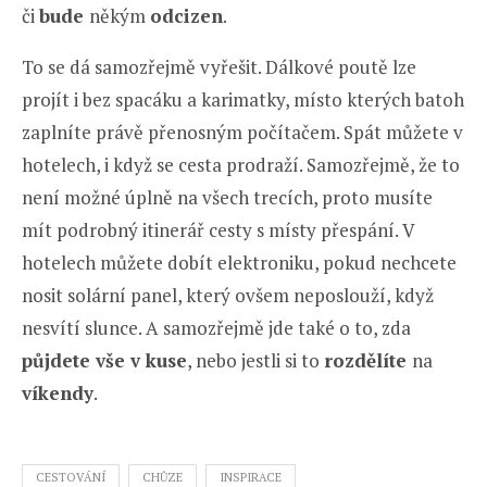
či
bude
někým
odcizen
.
To se dá samozřejmě vyřešit. Dálkové poutě lze
projít i bez spacáku a karimatky, místo kterých batoh
zaplníte právě přenosným počítačem. Spát můžete v
hotelech, i když se cesta prodraží. Samozřejmě, že to
není možné úplně na všech trecích, proto musíte
mít podrobný itinerář cesty s místy přespání. V
hotelech můžete dobít elektroniku, pokud nechcete
nosit solární panel, který ovšem neposlouží, když
nesvítí slunce. A samozřejmě jde také o to, zda
půjdete vše v kuse
, nebo jestli si to
rozdělíte
na
víkendy
.
CESTOVÁNÍ
CHŮZE
INSPIRACE