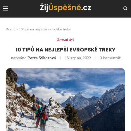
Domů
»
10 tipů na nejlepší evropské treky
Životní styl
10 TIPŮ NA NEJLEPŠÍ EVROPSKÉ TREKY
napsáno
Petra Sýkorová
18. srpna, 2022
0 komentář