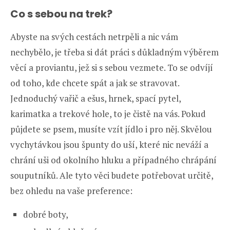
Co s sebou na trek?
Abyste na svých cestách netrpěli a nic vám
nechybělo, je třeba si dát práci s důkladným výběrem
věcí a proviantu, jež si s sebou vezmete. To se odvíjí
od toho, kde chcete spát a jak se stravovat.
Jednoduchý vařič a ešus, hrnek, spací pytel,
karimatka a trekové hole, to je čistě na vás. Pokud
půjdete se psem, musíte vzít jídlo i pro něj. Skvělou
vychytávkou jsou špunty do uší, které nic neváží a
chrání uši od okolního hluku a případného chrápání
souputníků. Ale tyto věci budete potřebovat určitě,
bez ohledu na vaše preference:
dobré boty,