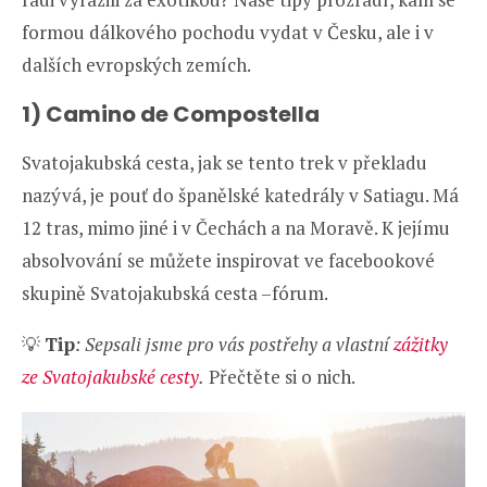
formou dálkového pochodu vydat v Česku, ale i v
dalších evropských zemích.
1) Camino de Compostella
Svatojakubská cesta, jak se tento trek v překladu
nazývá, je pouť do španělské katedrály v Satiagu. Má
12 tras, mimo jiné i v Čechách a na Moravě. K jejímu
absolvování se můžete inspirovat ve facebookové
skupině Svatojakubská cesta –fórum.
💡
Tip
: Sepsali jsme pro vás postřehy a vlastní
zážitky
ze Svatojakubské cesty
.
Přečtěte si o nich.