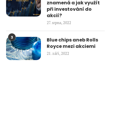
znamená a jak využít
při investování do
akcií?
27. srpna, 2022
3
Blue chips aneb Rolls
Royce mezi akciemi
21. září, 2022