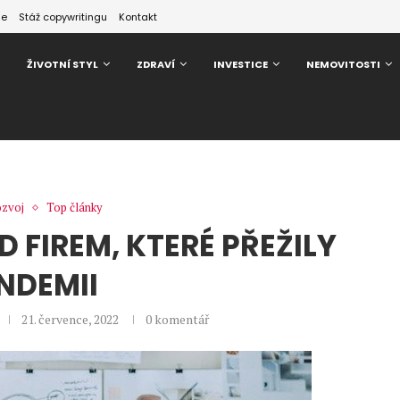
ze
Stáž copywritingu
Kontakt
ŽIVOTNÍ STYL
ZDRAVÍ
INVESTICE
NEMOVITOSTI
ozvoj
Top články
D FIREM, KTERÉ PŘEŽILY
NDEMII
21. července, 2022
0 komentář