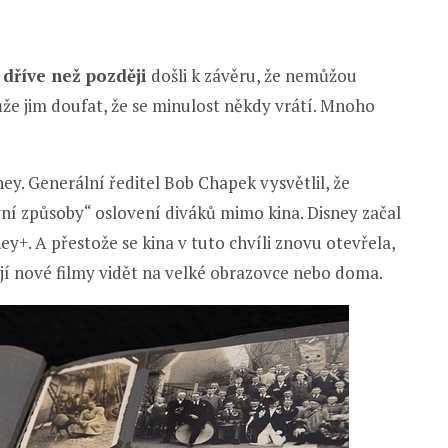
e
dříve než později
došli k závěru, že nemůžou
e jim doufat, že se minulost někdy vrátí. Mnoho
ney. Generální ředitel Bob Chapek vysvětlil, že
vní způsoby“ oslovení diváků mimo kina. Disney začal
y+. A přestože se kina v tuto chvíli znovu otevřela,
tějí nové filmy vidět na velké obrazovce nebo doma.