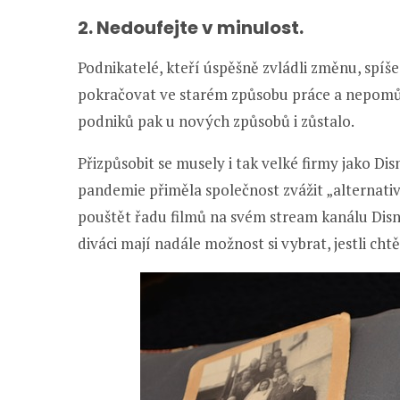
2. Nedoufejte v minulost.
Podnikatelé, kteří úspěšně zvládli změnu, spíš
pokračovat ve starém způsobu práce a nepomůž
podniků pak u nových způsobů i zůstalo.
Přizpůsobit se musely i tak velké firmy jako Dis
pandemie přiměla společnost zvážit „alternati
pouštět řadu filmů na svém stream kanálu Disne
diváci mají nadále možnost si vybrat, jestli ch