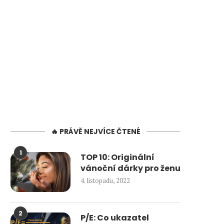
🔥 PRÁVĚ NEJVÍCE ČTENÉ
1
TOP 10: Originální
vánoční dárky pro ženu
4. listopadu, 2022
2
P/E: Co ukazatel