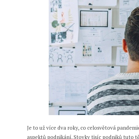
Je to už více dva roky, co celosvětová pande
aspektů podnikání. Stovky tisíc podniků tuto t