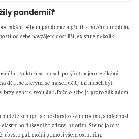
ežily pandemii?
podnikání během pandemie a přejít k novému modelu.
stí od sebe navzájem dost liší, existuje několik
ždého. Někteří se museli potýkat nejen s velkými
 děti, se kterými se museli učit, jiní museli být
i brzy vybere svou daň. Péče o sebe je proto základem
nebudete schopni se postarat o svou rodinu, společnost
 vlastního duševního zdraví prioritu. Stejně jako v
bě, abyste pak mohli pomoci všem ostatním.