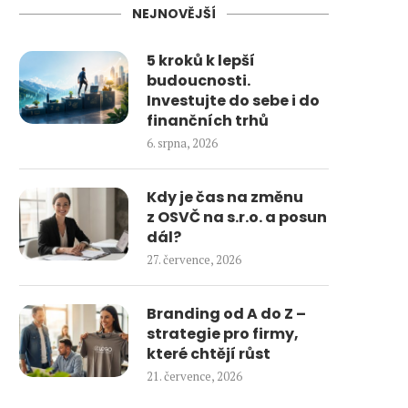
NEJNOVĚJŠÍ
5 kroků k lepší
budoucnosti.
Investujte do sebe i do
finančních trhů
6. srpna, 2026
Kdy je čas na změnu
z OSVČ na s.r.o. a posun
dál?
27. července, 2026
Branding od A do Z –
strategie pro firmy,
které chtějí růst
21. července, 2026