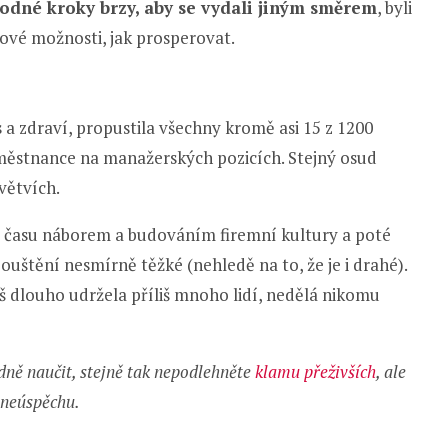
hodné kroky brzy, aby se vydali jiným směrem
, byli
 nové možnosti, jak prosperovat.
 a zdraví, ​​propustila všechny kromě asi 15 z 1200
ěstnance na manažerských pozicích. Stejný osud
větvích.
í času náborem a budováním firemní kultury a poté
ouštění nesmírně těžké (nehledě na to, že je i drahé).
liš dlouho udržela příliš mnoho lidí, nedělá nikomu
ně naučit, stejně tak nepodlehněte
klamu přeživších
, ale
h neúspěchu.
.