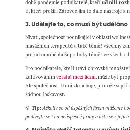
době pandemie podnikatelé, kteří
učinili roz
ti, kteří přežili. Zároveň jim to dalo nástroje a
3. Udělejte to, co musí být uděláno
Nivati, společnost podnikající v oblasti wellness
masážních terapeutů a také téměř všechny zam
potkal mnohé další podniky téměř ve všech od
Pro podnikatele, kteří tráví obrovské množstv
kultivováním
vztahů mezi lidmi
, může být prop
Ale společnost, která zkrachuje, protože si pří
žádnou laskavost.
💡
Tip:
Ačkoliv se od úspěšných firem můžeme hod
podívejte se i na neúspěšné firmy a učte se z jejic
4. Najděte další talenty u svých lidí