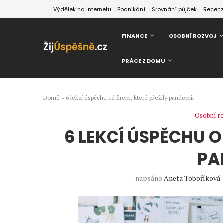
Výdělek na internetu
Podnikání
Srovnání půjček
Recen
FINANCE
OSOBNÍ ROZVOJ
PRÁCE Z DOMU
Domů
»
6 lekcí úspěchu od firem, které přežily pandemii
Osobní r
6 LEKCÍ ÚSPĚCHU O
PA
napsáno
Aneta Toboříková