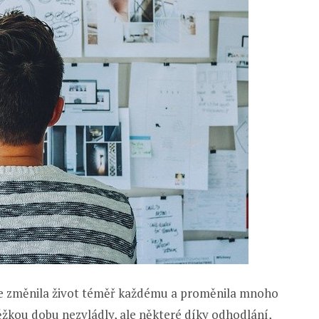
mie změnila život téměř každému a proměnila mnoho
ěžkou dobu nezvládly, ale některé díky odhodlání,