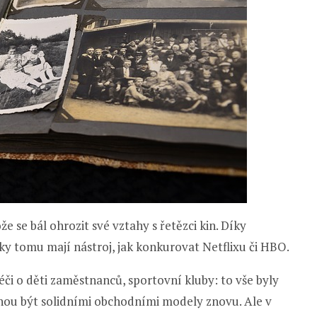
 se bál ohrozit své vztahy s řetězci kin. Díky
ky tomu mají nástroj, jak konkurovat Netflixu či HBO.
či o děti zaměstnanců, sportovní kluby: to vše byly
ou být solidními obchodními modely znovu. Ale v