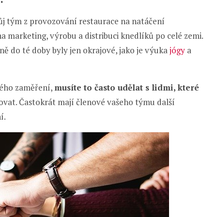
ůj tým z provozování restaurace na natáčení
na marketing, výrobu a distribuci knedlíků po celé zemi.
o ně do té doby byly jen okrajové, jako je výuka
jógy
a
vého zaměření,
musíte to často udělat s lidmi, které
ovat. Častokrát mají členové vašeho týmu další
í.