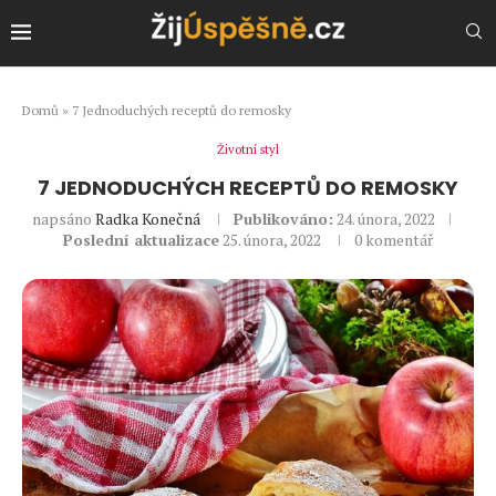
Domů
»
7 Jednoduchých receptů do remosky
Životní styl
7 JEDNODUCHÝCH RECEPTŮ DO REMOSKY
napsáno
Radka Konečná
Publikováno:
24. února, 2022
Poslední aktualizace
25. února, 2022
0 komentář