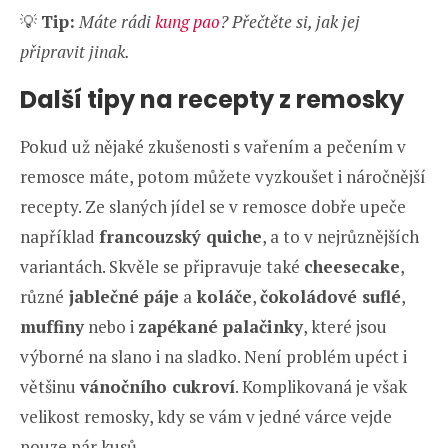
💡
Tip:
Máte rádi
kung pao
? Přečtěte si, jak jej
připravit jinak.
Další tipy na recepty z remosky
Pokud už nějaké zkušenosti s vařením a pečením v
remosce máte, potom můžete vyzkoušet i náročnější
recepty. Ze slaných jídel se v remosce dobře upeče
například
francouzský quiche
, a to v nejrůznějších
variantách. Skvěle se připravuje také
cheesecake
,
různé
jablečné páje
a
koláče
,
čokoládové suflé
,
muffiny
nebo i
zapékané palačinky
, které jsou
výborné na slano i na sladko. Není problém upéct i
většinu
vánočního cukroví
. Komplikovaná je však
velikost remosky, kdy se vám v jedné várce vejde
pouze pár kusů.