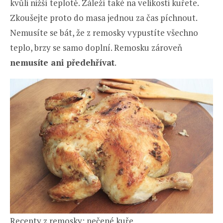
kvůli nižší teplotě. Záleží také na velikosti kuřete.
Zkoušejte proto do masa jednou za čas píchnout.
Nemusíte se bát, že z remosky vypustíte všechno
teplo, brzy se samo doplní. Remosku zároveň
nemusíte ani předehřívat
.
Recepty z remosky: pečené kuře