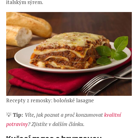
italským sýrem.
Recepty z remosky: boloňské lasagne
💡
Tip:
Víte, jak poznat a proč konzumovat
kvalitní
potraviny
? Zjistíte v dalším článku.