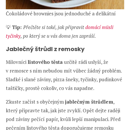
Čokoládové brownies jsou jednoduché a delikátní
💡
Tip:
Přečtěte si také, jak připravit
domácí müsli
tyčinky
, po který se u vás doma jen zapráší.
Jablečný štrůdl z remosky
Milovníci
listového těsta
určitě rádi uslyší, že
v remosce s ním nebudou mít vůbec žádný problém.
Sladké i slané záviny, pizza šneky, tyčinky, pudinkové
taštičky, prostě cokoliv, co vás napadne.
Zkuste začíst s obyčejným
jablečným štrůdlem
,
který připravte tak, jak jste zvyklí. Opět dejte raději
pod záviny pečící papír, kvůli lepší manipulaci. Před
pečením listového těsta doporučujeme remosku