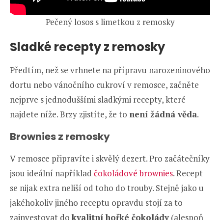
Pečený losos s limetkou z remosky
Sladké recepty z remosky
Předtím, než se vrhnete na přípravu narozeninového
dortu nebo vánočního cukroví v remosce, začněte
nejprve s jednoduššími sladkými recepty, které
najdete níže. Brzy zjistíte, že to
není žádná věda
.
Brownies z remosky
V remosce připravíte i skvělý dezert. Pro začátečníky
jsou ideální například
čokoládové brownies
. Recept
se nijak extra neliší od toho do trouby. Stejně jako u
jakéhokoliv jiného receptu opravdu stojí za to
zainvestovat do
kvalitní hořké čokolády
(alespoň