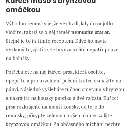
Kuřecí maso s brynzovou
omáčkou
Výhodou remosky je, že ve chvíli, kdy do ní jídlo
vložíte, tak už se o něj téměř
nemusíte starat
.
Stejně je to i s tímto receptem. Když ho navíc
vyzkoušíte, zjistíte, že brynza určitě nepatří pouze
na halušky.
Potřebujete na něj kuřecí prsa, která osolíte,
opepříte a pro urychlení pečení krátce osmažíte na
pánvi. Následně vyšleháte tučnou smetanu s brynzou
a nakrájíte na kousky papriku a dvě rajčata. Kuřecí
prsa rozkrájejte na menší kousky, dejte je do
remosky, přisypte zeleninu a vše nakonec zalijte
brynzovou omáčkou. Za občasného míchání nechte