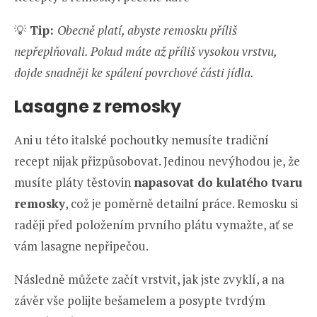
💡
Tip:
Obecně platí, abyste remosku příliš
nepřeplňovali. Pokud máte až příliš vysokou vrstvu,
dojde snadněji ke spálení povrchové části jídla.
Lasagne z remosky
Ani u této italské pochoutky nemusíte tradiční
recept nijak přizpůsobovat. Jedinou nevýhodou je, že
musíte pláty těstovin
napasovat do kulatého tvaru
remosky
, což je poměrně detailní práce. Remosku si
raději před položením prvního plátu vymažte, ať se
vám lasagne nepřipečou.
Následně můžete začít vrstvit, jak jste zvyklí, a na
závěr vše polijte bešamelem a posypte tvrdým