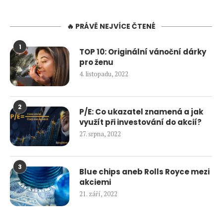
🔥 PRÁVĚ NEJVÍCE ČTENÉ
1
TOP 10: Originální vánoční dárky
pro ženu
4. listopadu, 2022
2
P/E: Co ukazatel znamená a jak
využít při investování do akcií?
27. srpna, 2022
3
Blue chips aneb Rolls Royce mezi
akciemi
21. září, 2022