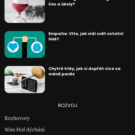
čas a úkoly?
Empatie: Víte, jak vidí svět ostatní
lidé?
Chytré triky, jak si dopřát více za
méně peněz
ROZVOJ
Rozhovory
Wim Hof dýchání