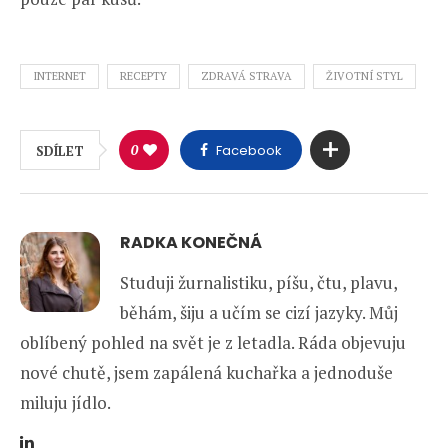
INTERNET
RECEPTY
ZDRAVÁ STRAVA
ŽIVOTNÍ STYL
0
Facebook
SDÍLET
RADKA KONEČNÁ
Studuji žurnalistiku, píšu, čtu, plavu,
běhám, šiju a učím se cizí jazyky. Můj
oblíbený pohled na svět je z letadla. Ráda objevuju
nové chutě, jsem zapálená kuchařka a jednoduše
miluju jídlo.