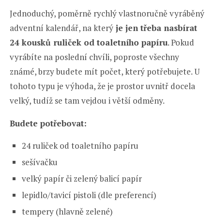
Jednoduchý, poměrně rychlý vlastnoručně vyráběný
adventní kalendář, na který
je jen třeba nasbírat
24 kousků ruliček od toaletního papíru
. Pokud
vyrábíte na poslední chvíli, poproste všechny
známé, brzy budete mít počet, který potřebujete. U
tohoto typu je výhoda, že je prostor uvnitř docela
velký, tudíž se tam vejdou i větší odměny.
Budete potřebovat:
24 ruliček od toaletního papíru
sešívačku
velký papír či zelený balicí papír
lepidlo/tavicí pistoli (dle preferencí)
tempery (hlavně zelené)