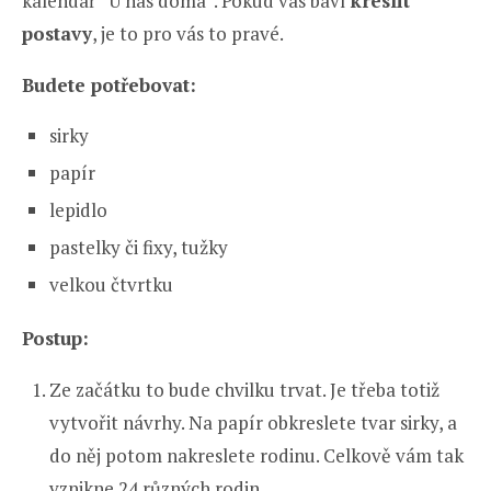
kalendář “U nás doma”. Pokud vás baví
kreslit
postavy
, je to pro vás to pravé.
Budete potřebovat:
sirky
papír
lepidlo
pastelky či fixy, tužky
velkou čtvrtku
Postup:
Ze začátku to bude chvilku trvat. Je třeba totiž
vytvořit návrhy. Na papír obkreslete tvar sirky, a
do něj potom nakreslete rodinu. Celkově vám tak
vznikne 24 různých rodin.