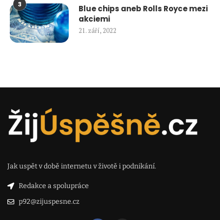
3
Blue chips aneb Rolls Royce mezi
akciemi
21. září, 2022
Jak uspět v době internetu v životě i podnikání.
Redakce a spolupráce
p92@zijuspesne.cz