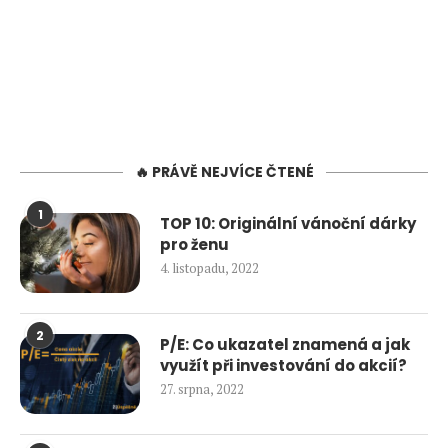
🔥 PRÁVĚ NEJVÍCE ČTENÉ
1
TOP 10: Originální vánoční dárky
pro ženu
4. listopadu, 2022
2
P/E: Co ukazatel znamená a jak
využít při investování do akcií?
27. srpna, 2022