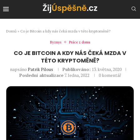
Domů
»
Co je Bitcoin a kdy nás čeká mzda v této kryptoměně?
Byznys
Práce z domu
CO JE BITCOIN A KDY NÁS ČEKÁ MZDA V
TÉTO KRYPTOMĚNĚ?
napsáno
Patrik Pilous
Publikováno:
13. května, 2020
Poslední aktualizace
7. ledna, 2022
0 komentář