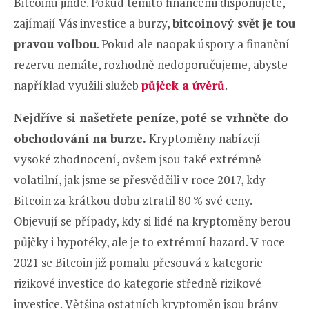
Bitcoinu jinde. Pokud těmito financemi disponujete,
zajímají Vás investice a burzy,
bitcoinový svět je tou
pravou volbou
. Pokud ale naopak úspory a finanční
rezervu nemáte, rozhodně nedoporučujeme, abyste
například využili služeb
půjček a úvěrů
.
Nejdříve si našetřete peníze, poté se vrhněte do
obchodování na burze.
Kryptoměny nabízejí
vysoké zhodnocení, ovšem jsou také extrémně
volatilní, jak jsme se přesvědčili v roce 2017, kdy
Bitcoin za krátkou dobu ztratil 80 % své ceny.
Objevují se případy, kdy si lidé na kryptoměny berou
půjčky i hypotéky, ale je to extrémní hazard. V roce
2021 se Bitcoin již pomalu přesouvá z kategorie
rizikové investice do kategorie středně rizikové
investice. Většina ostatních kryptoměn jsou brány