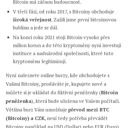
Bitcoin má zářnou budoucnost.
V třetí fázi, od roku 2017, s Bitcoiny obchoduje
široká veřejnost
. Zažili jsme první bitcoinovou
bublinu a jede se dál.
Na konci roku 2021 stojí Bitcoin vysoko přes
milion korun a do této kryptoměny nyní investují
instituce a nadnárodní společnosti, které tuto
kryptoměnu legitimizují.
Nyní naleznete online burzy, kde obchodujete s
Vašimi Bitcoiny, prodáváte je, kupujete nové a
můžete si je ukládat do fiktivní peněženky (
Bitcoin
peněženka
), která bude uložena ve Vašem počítači.
Většina burz Vám umožňuje
převod mezi BTC
(Bitcoiny) a CZK
, není tedy potřeba převádět
Bitcoiny například na USD (Dollar) nebo EUR (Euro).