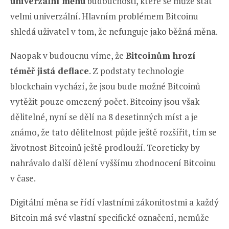
univerzální měnu
budoucnosti, které se může stát
velmi univerzální. Hlavním problémem Bitcoinu
shledá uživatel v tom, že nefunguje jako běžná měna.
Naopak v budoucnu víme, že
Bitcoinům hrozí
téměř jistá deflace
. Z podstaty technologie
blockchain vychází, že jsou bude možné Bitcoinů
vytěžit pouze omezený počet. Bitcoiny jsou však
dělitelné, nyní se dělí na 8 desetinných míst a je
známo, že tato dělitelnost půjde ještě rozšířit, tím se
životnost Bitcoinů ještě prodlouží. Teoreticky by
nahrávalo další dělení vyššímu zhodnocení Bitcoinu
v čase.
Digitální měna se řídí vlastními zákonitostmi a každý
Bitcoin má své vlastní specifické označení, nemůže