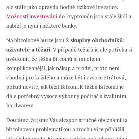
ale stále jako opravdu hodně rizikové investice.
Možnosti investování
do kryptoměn jsou stále širší a
nabízí je nyní i některé banky.
Na bitcoinové burze jsou
2 skupiny obchodníků:
uživatelé a těžaři
. V případě těžařů je ale potřeba si
uvědomit, že těžba Bitcoinů je mnohem
komplikovanější, jak nákup a prodej, proto není
vhodná pro každého a může být i vysoce ztrátová,
pokud nevíte, jak těžit Bitcoin. K těžbě Bitcoinů je
dále potřebný vysoce výkonný počítač s kvalitním
hardwarem.
Doufáme, že jsme Vás alespoň stručně obeznámili s
bitcoinovou problematikou a trochu více přiblížili,
jak obchodovat s Bitcoiny a jakým způsobem s nimi