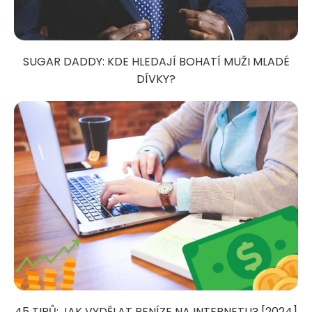
SUGAR DADDY: KDE HLEDAJÍ BOHATÍ MUŽI MLADÉ
DÍVKY?
45 TIPŮ: JAK VYDĚLAT PENÍZE NA INTERNETU? [2024]