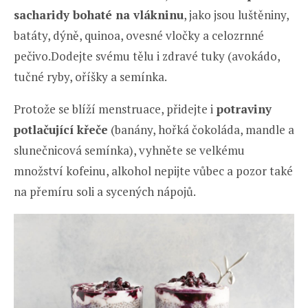
sacharidy bohaté na vlákninu
, jako jsou luštěniny,
batáty, dýně, quinoa, ovesné vločky a celozrnné
pečivo.Dodejte svému tělu i zdravé tuky (avokádo,
tučné ryby, oříšky a semínka.
Protože se blíží menstruace, přidejte i
potraviny
potlačující křeče
(banány, hořká čokoláda, mandle a
slunečnicová semínka), vyhněte se velkému
množství kofeinu, alkohol nepijte vůbec a pozor také
na přemíru soli a sycených nápojů.