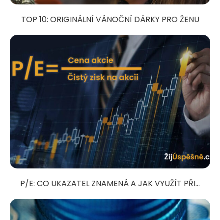
TOP 10: ORIGINÁLNÍ VÁNOČNÍ DÁRKY PRO ŽENU
P/E: CO UKAZATEL ZNAMENÁ A JAK VYUŽÍT PŘI...