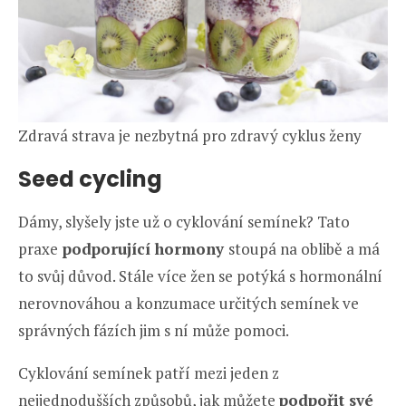
Zdravá strava je nezbytná pro zdravý cyklus ženy
Seed cycling
Dámy, slyšely jste už o cyklování semínek? Tato
praxe
podporující hormony
stoupá na oblibě a má
to svůj důvod. Stále více žen se potýká s hormonální
nerovnováhou a konzumace určitých semínek ve
správných fázích jim s ní může pomoci.
Cyklování semínek patří mezi jeden z
nejjednodušších způsobů, jak můžete
podpořit své