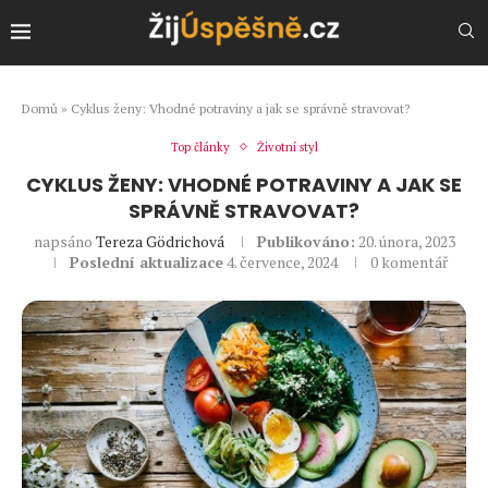
Domů
»
Cyklus ženy: Vhodné potraviny a jak se správně stravovat?
Top články
Životní styl
CYKLUS ŽENY: VHODNÉ POTRAVINY A JAK SE
SPRÁVNĚ STRAVOVAT?
napsáno
Tereza Gödrichová
Publikováno:
20. února, 2023
Poslední aktualizace
4. července, 2024
0 komentář