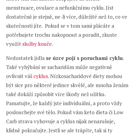
menstruace, ovulace a nefunkčnímu cyklu. Jíst
dostatečně je stejně, ne-li více, důležité než to, co ve
skutečnosti jíte. Pokud se v tom sami plácáte a
potřebujete trochu nakopnout a poradit, zkuste
využít
služby kouče
.
Nedostatek jídla
se úzce pojí s poruchami cyklu
.
Také vyhýbání se sacharidům může negativně
ovlivnit váš
cyklus
. Nízkosacharidové diety mohou
být sice pro některé jedince skvělé, ale mnoha ženám
také dokáží způsobit více škody než užitku.
Pamatujte, že každý jste individuální, a proto vždy
poslouchejte své tělo. Pokud vám keto dieta či Low
Carb strava vyhovuje a cyklus nijak nenarušuje,
klidně pokračujte. Jestli se ale trápíte, tak si ty