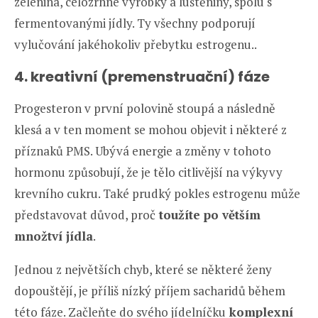
zelenina, celozrnné výrobky a luštěniny, spolu s
fermentovanými jídly. Ty všechny podporují
vylučování jakéhokoliv přebytku estrogenu..
4. kreativní (premenstruační) fáze
Progesteron v první polovině stoupá a následně
klesá a v ten moment se mohou objevit i některé z
příznaků PMS. Ubývá energie a změny v tohoto
hormonu způsobují, že je tělo citlivější na výkyvy
krevního cukru. Také prudký pokles estrogenu může
představovat důvod, proč
toužíte po větším
množtví jídla
.
Jednou z největších chyb, které se některé ženy
dopouštějí, je příliš nízký příjem sacharidů během
této fáze. Začleňte do svého jídelníčku
komplexní