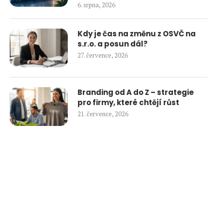
6. srpna, 2026
Kdy je čas na změnu z OSVČ na
s.r.o. a posun dál?
27. července, 2026
Branding od A do Z – strategie
pro firmy, které chtějí růst
21. července, 2026