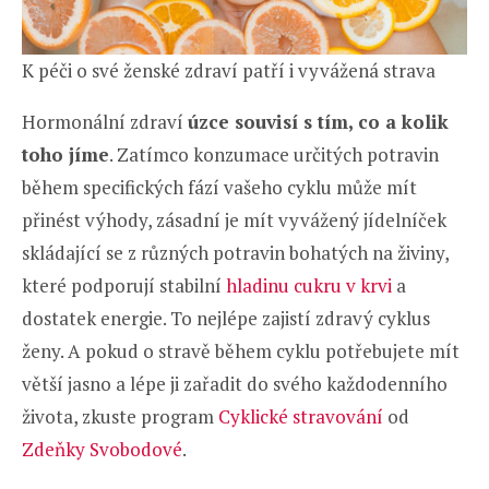
K péči o své ženské zdraví patří i vyvážená strava
Hormonální zdraví
úzce souvisí s tím, co a kolik
toho jíme
. Zatímco konzumace určitých potravin
během specifických fází vašeho cyklu může mít
přinést výhody, zásadní je mít vyvážený jídelníček
skládající se z různých potravin bohatých na živiny,
které podporují stabilní
hladinu cukru v krvi
a
dostatek energie. To nejlépe zajistí zdravý cyklus
ženy. A pokud o stravě během cyklu potřebujete mít
větší jasno a lépe ji zařadit do svého každodenního
života, zkuste program
Cyklické stravování
od
Zdeňky Svobodové
.