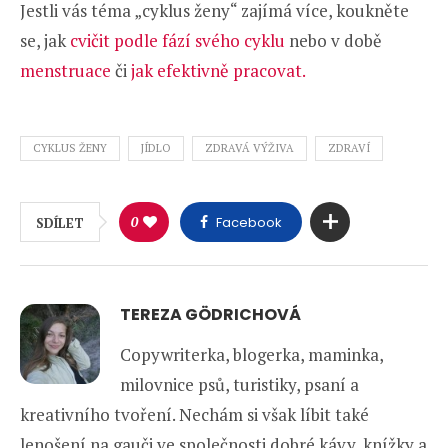
Jestli vás téma „cyklus ženy“ zajímá více, koukněte
se, jak
cvičit podle fází svého cyklu
nebo v době
menstruace
či
jak efektivně pracovat.
CYKLUS ŽENY
JÍDLO
ZDRAVÁ VÝŽIVA
ZDRAVÍ
0
Facebook
SDÍLET
TEREZA GÖDRICHOVÁ
Copywriterka, blogerka, maminka,
milovnice psů, turistiky, psaní a
kreativního tvoření. Nechám si však líbit také
lenošení na gauči ve společnosti dobré kávy, knížky a