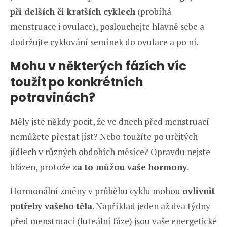
při delších či kratších cyklech
(probíhá
menstruace i ovulace), poslouchejte hlavně sebe a
dodržujte cyklování semínek do ovulace a po ní.
Mohu v některých fázích víc
toužit po konkrétních
potravinách?
Měly jste někdy pocit, že ve dnech před menstruací
nemůžete přestat jíst? Nebo toužíte po určitých
jídlech v různých obdobích měsíce? Opravdu nejste
blázen, protože
za to můžou vaše hormony
.
Hormonální změny v průběhu cyklu mohou
ovlivnit
potřeby vašeho těla
. Například jeden až dva týdny
před menstruací (luteální fáze) jsou vaše energetické