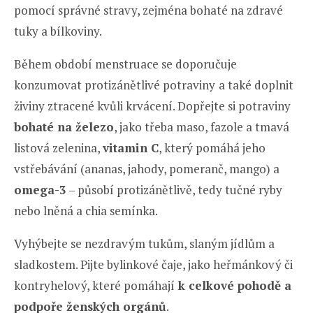
pomocí správné stravy, zejména bohaté na zdravé
tuky a bílkoviny.
Během období menstruace se doporučuje
konzumovat protizánětlivé potraviny
a také doplnit
živiny ztracené kvůli krvácení. Dopřejte si potraviny
bohaté na železo
, jako třeba maso, fazole a tmavá
listová zelenina,
vitamin C
, který pomáhá jeho
vstřebávání (ananas, jahody, pomeranč, mango) a
omega-3
– působí protizánětlivě, tedy tučné ryby
nebo lněná a chia semínka.
Vyhýbejte se nezdravým tukům, slaným jídlům a
sladkostem. Pijte bylinkové čaje, jako heřmánkový či
kontryhelový, které pomáhají
k celkové pohodě a
podpoře ženských orgánů
.