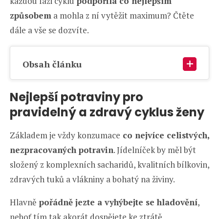
každou fázi cyklu
podpořila co nejlepším
způsobem
a mohla z ní vytěžit maximum? Čtěte
dále a vše se dozvíte.
Obsah článku
Nejlepší potraviny pro
pravidelný a zdravý cyklus ženy
Základem je vždy konzumace
co nejvíce celistvých,
nezpracovaných potravin
. Jídelníček by měl být
složený z komplexních sacharidů, kvalitních bílkovin,
zdravých tuků a vlákniny a bohatý na živiny.
Hlavně
pořádně jezte a vyhýbejte se hladovění
,
neboť tím tak akorát dospějete ke ztrátě