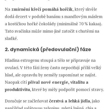
Na
zmírnění křečí pomáhá hořčík
, který skvěle
dodá dezert v podobě banánu s mandlovým máslem
a kostičkou hořké čokolády (minimálně 70 % kakaa).
Tato svačinka může mimo jiné zatočit s chutěmi na
sladké.
2. dynamická (předovulační) fáze
Hladina estrogenu stoupá a tělo se připravuje na
ovulaci. V této fázi ženy často nepociťují příliš velký
hlad, ale opravdu by neměly zapomínat se najíst.
Naopak cítí
příval nové energie, vitalitu a
produktivitu
, které by měly podpořit pomocí stravy.
Doručuje se začleňovat
čerstvá a lehká jídla
, jako
například salátovou zeleninu, mletá lněná, chia a