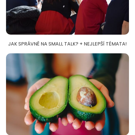
JAK SPRÁVNĚ NA SMALL TALK? + NEJLEPŠÍ TÉMATA!