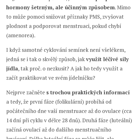
hormony šetrným, ale účinným způsobem
. Mimo
to může pomoci snižovat příznaky PMS, zvyšovat
plodnost a podporovat menstruaci, pokud chybí
(amenorea).
I když samotné cyklování semínek není všelékem,
jedná se i tak o skvělý způsob, jak
využít léčivé síly
jídla
, tak proč. o nezkusit? A jak ho tedy využít a
začít praktikovat ve svém jídelníčku?
Nejprve začněte
s trochou praktických informací
a tedy, že první fáze (folikulární) probíhá od
počátečního dne vaší menstruace až do ovulace (cca
14 dní při cyklu v délce 28 dnů). Druhá fáze (luteální)
začíná ovulací až do dalšího menstruačního
krvácení. Délka luteální fáze se může lišit, ale