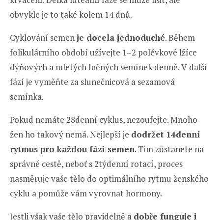
obvykle je to také kolem 14 dnů.
Cyklování semen
je docela jednoduché
. Během
folikulárního období užívejte 1–2 polévkové lžíce
dýňových a mletých lněných semínek denně. V další
fází je vyměňte za slunečnicová a sezamová
semínka.
Pokud nemáte 28denní cyklus, nezoufejte. Mnoho
žen ho takový nemá. Nejlepší je
dodržet 14denní
rytmus pro každou fázi semen
. Tím zůstanete na
správné cestě, neboť s 2týdenní rotací, proces
nasměruje vaše tělo do optimálního rytmu ženského
cyklu a pomůže vám vyrovnat hormony.
Jestli však vaše tělo pravidelně a
dobře funguje i