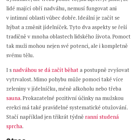
lidé mající obří nadváhu, nemusí fungovat ani
v intimní oblasti vůbec dobře. Ideální je začít se
hýbat a změnit jídelníček. Tyto dva aspekty se řeší
tradičně v mnoha oblastech lidského života. Pomoct
tak muži mohou nejen své potenci, ale i kompletně
svému tělu.
I s
nadváhou se dá začít běhat
a postupně zvyšovat
vytrvalost. Mimo pohybu může pomoci také více
zeleniny v jídelníčku, méně alkoholu nebo třeba
sauna
. Prokazatelné pozitivní účinky na mužskou
erekci má také pravidelné systematické otužování.
Stačí například jen třikrát týdně
ranní studená
sprcha
.