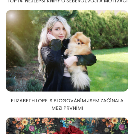
TOP 14: NEJLEPŠÍ KNIHY O SEBEROZVOJI A MOTIVACI
ELIZABETH LORE: S BLOGOVÁNÍM JSEM ZAČÍNALA
MEZI PRVNÍMI