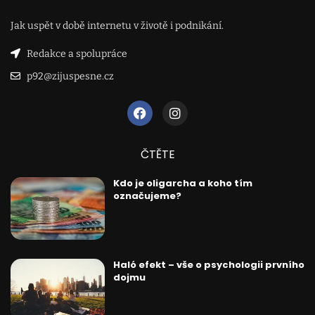
Jak uspět v době internetu v životě i podnikání.
Redakce a spolupráce
p92@zijuspesne.cz
ČTĚTE
Kdo je oligarcha a koho tím
označujeme?
Haló efekt – vše o psychologii prvního
dojmu