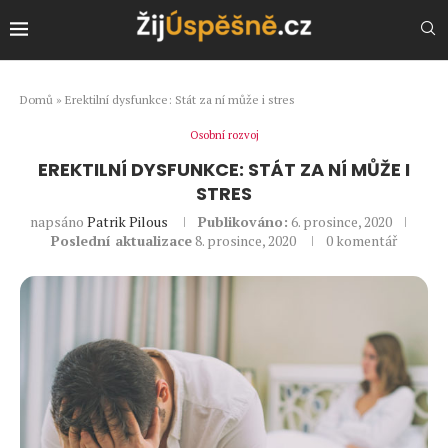
Domů
»
Erektilní dysfunkce: Stát za ní může i stres
Osobní rozvoj
EREKTILNÍ DYSFUNKCE: STÁT ZA NÍ MŮŽE I
STRES
napsáno
Patrik Pilous
Publikováno:
6. prosince, 2020
Poslední aktualizace
8. prosince, 2020
0 komentář