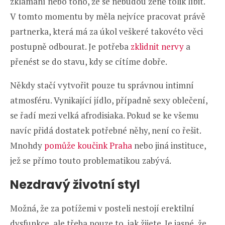
zklamání nebo toho, že se nebudou ženě tolik líbit.
V tomto momentu by měla nejvíce pracovat právě
partnerka, která má za úkol veškeré takovéto věci
postupně odbourat. Je potřeba
zklidnit nervy
a
přenést se do stavu, kdy se cítíme dobře.
Někdy stačí vytvořit pouze tu správnou intimní
atmosféru. Vynikající jídlo, případně sexy oblečení,
se řadí mezi velká afrodisiaka. Pokud se ke všemu
navíc přidá dostatek potřebné něhy, není co řešit.
Mnohdy
pomůže koučink Praha
nebo jiná instituce,
jež se přímo touto problematikou zabývá.
Nezdravý životní styl
Možná, že za potížemi v posteli nestojí erektilní
dysfunkce, ale třeba pouze to, jak žijete. Je jasné, že