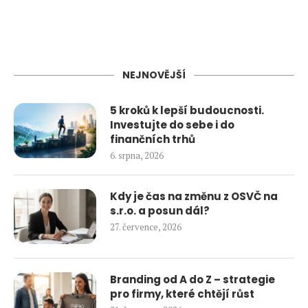
NEJNOVĚJŠÍ
5 kroků k lepší budoucnosti.
Investujte do sebe i do
finančních trhů
6. srpna, 2026
Kdy je čas na změnu z OSVČ na
s.r.o. a posun dál?
27. července, 2026
Branding od A do Z – strategie
pro firmy, které chtějí růst