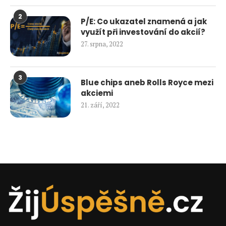
2
P/E: Co ukazatel znamená a jak
využít při investování do akcií?
27. srpna, 2022
3
Blue chips aneb Rolls Royce mezi
akciemi
21. září, 2022