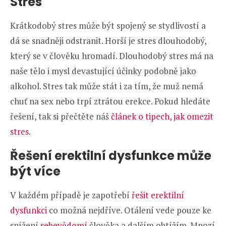
Stres
Krátkodobý stres může být spojený se stydlivostí a
dá se snadněji odstranit. Horší je stres dlouhodobý,
který se v člověku hromadí. Dlouhodobý stres má na
naše tělo i mysl devastující účinky podobně jako
alkohol. Stres tak může stát i za tím, že muž nemá
chuť na sex nebo trpí ztrátou erekce. Pokud hledáte
řešení, tak si přečtěte náš
článek o tipech, jak omezit
stres
.
Řešení erektilní dysfunkce může
být více
V každém případě je zapotřebí
řešit erektilní
dysfunkci
co možná nejdříve. Otálení vede pouze ke
snížení
sebevědomí
člověka a dalším obtížím. Mnozí