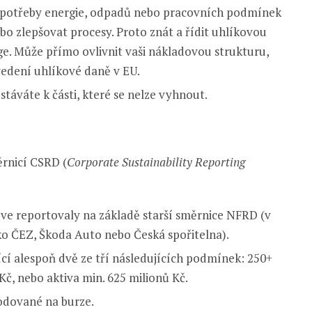
 spotřeby energie, odpadů nebo pracovních podmínek
nebo zlepšovat procesy. Proto znát a řídit uhlíkovou
ge. Může přímo ovlivnit vaši nákladovou strukturu,
vedení uhlíkové daně v EU.
ostáváte k části, které se nelze vyhnout.
ěrnicí CSRD (
Corporate Sustainability Reporting
dříve reportovaly na základě starší směrnice NFRD (v
ako ČEZ, Škoda Auto nebo Česká spořitelna).
jící alespoň dvě ze tří následujících podmínek: 250+
Kč, nebo aktiva min. 625 milionů Kč.
hodované na burze.