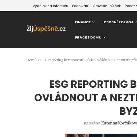
Výdělek na internetu
Podnikání
Srovnání půjček
Recen
FINANCE
OSOBNÍ ROZVOJ
PRÁCE Z DOMU
Domů
»
ESG reporting bez starostí: Jak ho ovládnout a neztratit p
ESG REPORTING B
OVLÁDNOUT A NEZTR
BY
napsáno
Kateřina Korčákov