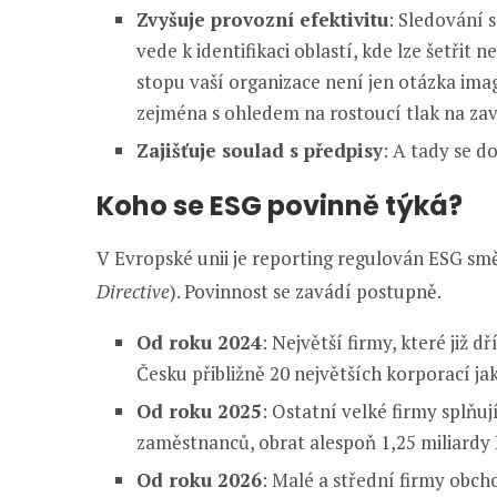
Zvyšuje provozní efektivitu
: Sledování
vede k identifikaci oblastí, kde lze šetřit 
stopu vaší organizace není jen otázka ima
zejména s ohledem na rostoucí tlak na za
Zajišťuje soulad s předpisy
: A tady se d
Koho se ESG povinně týká?
V Evropské unii je reporting regulován ESG sm
Directive
). Povinnost se zavádí postupně.
Od roku 2024
: Největší firmy, které již 
Česku přibližně 20 největších korporací j
Od roku 2025
: Ostatní velké firmy splňu
zaměstnanců, obrat alespoň 1,25 miliardy 
Od roku 2026
: Malé a střední firmy obc