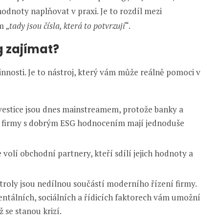
 hodnoty naplňovat v praxi. Je to rozdíl mezi
m „
tady jsou čísla, která to potvrzují
“.
g zajímat?
innosti. Je to nástroj, který vám může reálně pomoci v
nvestice jsou dnes mainstreamem, protože banky a
íc firmy s dobrým ESG hodnocením mají jednoduše
e volí obchodní partnery, kteří sdílí jejich hodnoty a
troly jsou nedílnou součástí moderního řízení firmy.
ntálních, sociálních a řídicích faktorech vám umožní
 se stanou krizí.