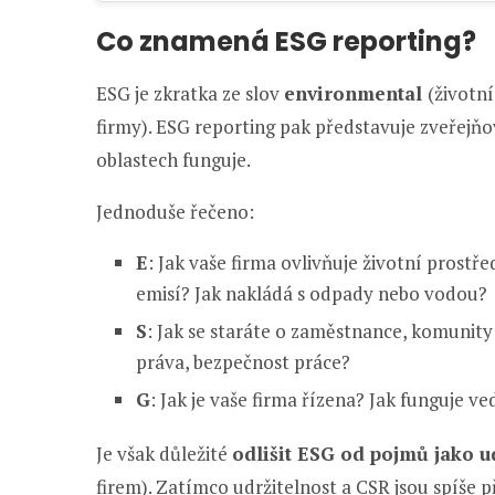
Co znamená ESG reporting?
ESG je zkratka ze slov
environmental
(životní
firmy). ESG reporting pak představuje zveřejňo
oblastech funguje.
Jednoduše řečeno:
E
: Jak vaše firma ovlivňuje životní prostř
emisí? Jak nakládá s odpady nebo vodou?
S
: Jak se staráte o zaměstnance, komunity 
práva, bezpečnost práce?
G
: Jak je vaše firma řízena? Jak funguje 
Je však důležité
odlišit ESG od pojmů jako u
firem). Zatímco udržitelnost a CSR jsou spíše p