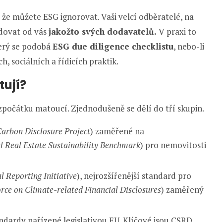
že můžete ESG ignorovat. Vaši velcí odběratelé, na
dovat od vás
jakožto svých dodavatelů.
V praxi to
erý se podobá
ESG due diligence checklistu
, nebo-li
, sociálních a řídicích praktik.
tují?
počátku matoucí. Zjednodušeně se dělí do tří skupin.
arbon Disclosure Project
) zaměřené na
l Real Estate Sustainability Benchmark
) pro nemovitosti
l Reporting Initiative
), nejrozšířenější standard pro
rce on Climate-related Financial Disclosures
) zaměřený
andardy nařízené legislativou EU. Klíčové jsou CSRD