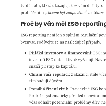
tvrdá data, která ukazují, jak se vám daří tyto
prohlášením „
chceme být zodpovědní
“ a důkaze
Proč by vás měl ESG reportin
ESG reporting není jen o splnění regulační pov
byznyse. Podívejte se na následující případy.
Přiláká investory a financování
: ESG i
investoři ESG data aktivně vyžadují. Nav
snazší přístup ke kapitálu.
Chrání vaši reputaci
: Zákazníci stále víc
tím budují důvěru.
Pomáhá řízení rizik
: Pravidelné ESG kon
Protože systematický přehled o environme
včas odhalit potenciální problémy dřív, než