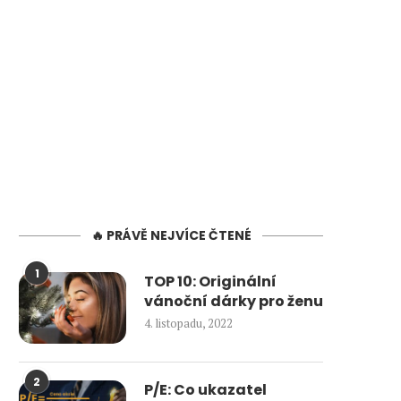
🔥 PRÁVĚ NEJVÍCE ČTENÉ
1
TOP 10: Originální
vánoční dárky pro ženu
4. listopadu, 2022
2
P/E: Co ukazatel