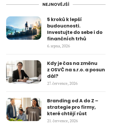
NEJNOVĚJŠÍ
5 kroků k lepší
budoucnosti.
Investujte do sebe i do
finančních trhů
6. srpna, 2026
Kdy je čas na změnu
z OSVČ na s.r.o. a posun
dál?
27. července, 2026
Branding od A do Z –
strategie pro firmy,
které chtějí růst
21. července, 2026