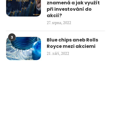
znamená a jak využít
při investování do
akcií?
27. srpna, 2022
3
Blue chips aneb Rolls
Royce mezi akciemi
21. září, 2022