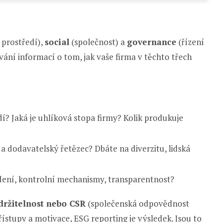
 prostředí),
social
(společnost) a
governance
(řízení
vání informací o tom, jak vaše firma v těchto třech
edí? Jaká je uhlíková stopa firmy? Kolik produkuje
a dodavatelský řetězec? Dbáte na diverzitu, lidská
vedení, kontrolní mechanismy, transparentnost?
držitelnost nebo CSR
(společenská odpovědnost
řístupy a motivace, ESG reporting je výsledek. Jsou to