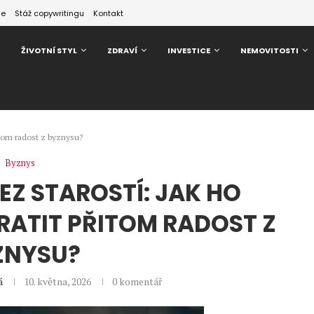
ze
Stáž copywritingu
Kontakt
ŽIVOTNÍ STYL
ZDRAVÍ
INVESTICE
NEMOVITOSTI
řitom radost z byznysu?
Byznys
EZ STAROSTÍ: JAK HO
ATIT PŘITOM RADOST Z
ZNYSU?
á
10. května, 2026
0 komentář