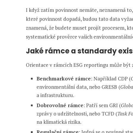
I když zatím povinnost nemáte, neznamená to, 
které povinnost dopadá, budou tato data vyža
znamená, že budete muset projít procesem, kt
systematické prověrce vašich environmentálních
Jaké rámce a standardy exis
Orientace v rámcích ESG reportingu může být z
Benchmarkové rámce
: Například CDP (
C
environmentální data, nebo GRESB (
Globa
a infrastrukturu.
Dobrovolné rámce
: Patří sem GRI (
Globa
zprávy o udržitelnosti, nebo TCFD (
Task Fo
na klimatická rizika.
Regulační rámce
: Jedná se o povinné st