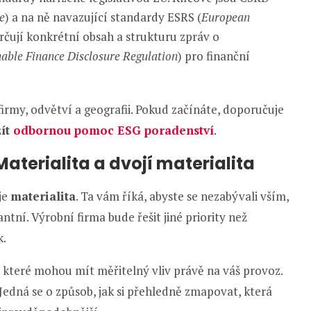
e
) a na ně navazující standardy ESRS (
European
určují konkrétní obsah a strukturu zpráv o
nable Finance Disclosure Regulation
) pro finanční
firmy, odvětví a geografii. Pokud začínáte, doporučuje
žít
odbornou pomoc ESG poradenství
.
Materialita a dvojí materialita
je
materialita
. Ta vám říká, abyste se nezabývali vším,
antní. Výrobní firma bude řešit jiné priority než
k.
, které mohou mít měřitelný vliv právě na váš provoz.
 Jedná se o způsob, jak si přehledně zmapovat, která