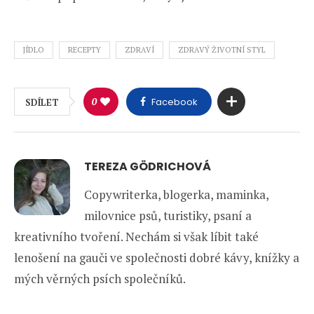
JÍDLO
RECEPTY
ZDRAVÍ
ZDRAVÝ ŽIVOTNÍ STYL
0
Facebook
SDÍLET
TEREZA GÖDRICHOVÁ
Copywriterka, blogerka, maminka,
milovnice psů, turistiky, psaní a
kreativního tvoření. Nechám si však líbit také
lenošení na gauči ve společnosti dobré kávy, knížky a
mých věrných psích společníků.