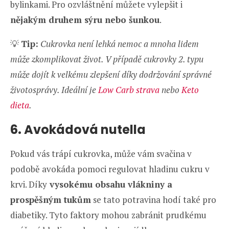
bylinkami. Pro ozvláštnění můžete vylepšit i
nějakým druhem sýru nebo šunkou
.
💡
Tip:
Cukrovka není lehká nemoc a mnoha lidem
může zkomplikovat život. V případě cukrovky 2. typu
může dojít k velkému zlepšení díky dodržování správné
životosprávy. Ideální je
Low Carb strava
nebo
Keto
dieta
.
6. Avokádová nutella
Pokud vás trápí cukrovka, může vám svačina v
podobě avokáda pomoci regulovat hladinu cukru v
krvi. Díky
vysokému obsahu vlákniny a
prospěšným tukům
se tato potravina hodí také pro
diabetiky. Tyto faktory mohou zabránit prudkému