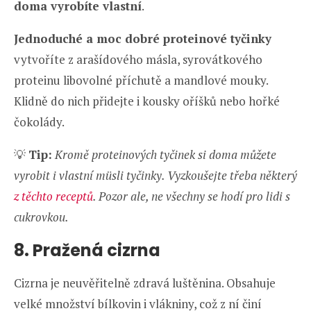
doma vyrobíte vlastní
.
Jednoduché a moc dobré proteinové tyčinky
vytvoříte z arašídového másla, syrovátkového
proteinu libovolné příchutě a mandlové mouky.
Klidně do nich přidejte i kousky oříšků nebo hořké
čokolády.
💡
Tip:
Kromě proteinových tyčinek si doma můžete
vyrobit i vlastní müsli tyčinky. Vyzkoušejte třeba některý
z těchto receptů
. Pozor ale, ne všechny se hodí pro lidi s
cukrovkou.
8. Pražená cizrna
Cizrna je neuvěřitelně zdravá luštěnina. Obsahuje
velké množství bílkovin i vlákniny, což z ní činí