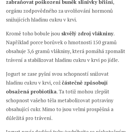
zabraňovat poškození buněk slinivky břišní
,
orgánu zodpovědného za uvolňování hormonů
snižujících hladinu cukru v krvi.
Kromě toho bobule jsou
skvělý zdroj vlákniny
.
Například porce borůvek o hmotnosti 150 gramů
obsahuje 3,6 gramů vlákniny, která pomáhá zpomalit
trávení a stabilizovat hladinu cukru v krvi po jídle.
Jogurt se zase pyšní svou schopností snižovat
hladinu cukru v krvi, což
částečně způsobují
obsažená probiotika
. Ta totiž mohou zlepšit
schopnost vašeho těla metabolizovat potraviny
obsahující cukr. Mimo to jsou velmi prospěšná a
důležitá pro trávení.
Jogurt navíc dodává tuky (vyhýbejte se nízkotučným