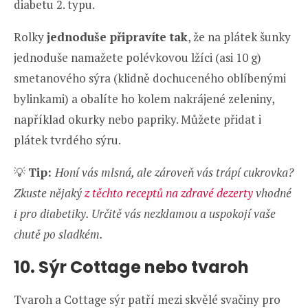
diabetu 2. typu.
Rolky
jednoduše připravíte tak
, že na plátek šunky
jednoduše namažete polévkovou lžíci (asi 10 g)
smetanového sýra (klidně dochuceného oblíbenými
bylinkami) a obalíte ho kolem nakrájené zeleniny,
například okurky nebo papriky. Můžete přidat i
plátek tvrdého sýru.
💡
Tip:
Honí vás mlsná, ale zároveň vás trápí cukrovka?
Zkuste nějaký
z těchto receptů na zdravé dezerty
vhodné
i pro diabetiky. Určitě vás nezklamou a uspokojí vaše
chutě po sladkém.
10. Sýr Cottage nebo tvaroh
Tvaroh a Cottage sýr patří mezi skvělé svačiny pro