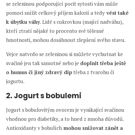
se zeleninou podporující pocit sytosti vám může
pomoci snížit celkový příjem kalorií a tedy
vést také
k úbytku váhy
. Lidé s cukrovkou (mající nadváhu),
kteří ztratí nějaké to procento své tělesné
hmotnosti, mohou dosáhnout zlepšení svého stavu.
Vejce natvrdo se zeleninou si můžete vychutnat ke
svačině jen tak samotné nebo je
doplnit třeba ještě
o humus či jiný zdravý dip
třeba z tvarohu či
jogurtu.
2. Jogurt s bobulemi
Jogurt s bobulovitým ovocem je vynikající svačinou
vhodnou pro diabetiky, a to hned z mnoha důvodů.
Antioxidanty v bobulích
mohou snižovat zánět a