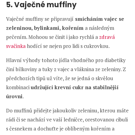
5. Vaječné muffiny
Vaječné muffiny se připravují
smícháním vajec se
zeleninou, bylinkami, kořením
a následným
pečením. Mohoou se činit i jako rychlá a
zdravá
svačinka
hodící se nejen pro lidi s cukrovkou.
Hlavní výhody tohoto jídla vhodného pro diabetiky
činí bílkoviny a tuky z vajec a vláknina ze zeleniny. Z
předchozích tipů už víte, že se jedná o skvělou
kombinaci
udržující krevní cukr na stabilnější
úrovni
.
Do muffinů přidejte jakoukoliv zeleninu, kterou máte
rádi či se nachází ve vaší ledničce, orestovanou cibuli
s česnekem a dochuťte je oblíbeným kořením a