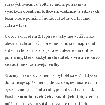
zdravých svačinek. Volte zejména potraviny
s
vysokým obsahem bílkovin, vlákniny a zdravých
tuků
, které pomáhají udržovat zdravou hladinu
cukru v krvi.
U osob s diabetem 2. typu se vyskytuje vyšší riziko
obezity a chronických onemocnění, jako například
srdeční choroby. Proto je také důležité zaměřit se na
potraviny, které poskytují
dostatek živin a celkově
se řadí mezi zdravější volby
.
Svačiny při cukrovce nemusí být obtížné. A i když se
doporučuje spíše méně jídel za den, nemusíte (a ani
byste neměli) se tímto řídit, pokud vás trápí hlad.
Existuje
mnoho rychlých a snadných tipů
, které si
můžete připravit a sníst, i když jste na cestách.