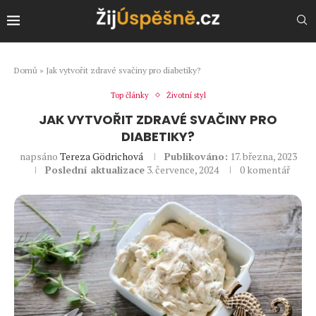
Domů
»
Jak vytvořit zdravé svačiny pro diabetiky?
Top články
Životní styl
JAK VYTVOŘIT ZDRAVÉ SVAČINY PRO
DIABETIKY?
napsáno
Tereza Gödrichová
Publikováno:
17. března, 2023
Poslední aktualizace
3. července, 2024
0 komentář