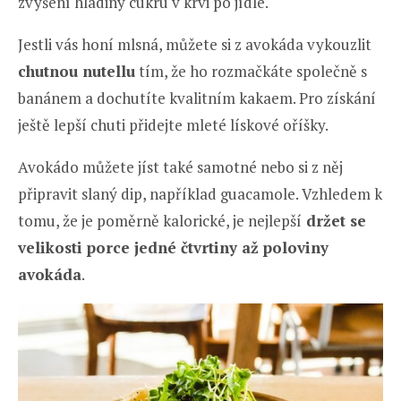
zvýšení hladiny cukru v krvi po jídle.
Jestli vás honí mlsná, můžete si z avokáda vykouzlit
chutnou nutellu
tím, že ho rozmačkáte společně s
banánem a dochutíte kvalitním kakaem. Pro získání
ještě lepší chuti přidejte mleté lískové oříšky.
Avokádo můžete jíst také samotné nebo si z něj
připravit slaný dip, například guacamole. Vzhledem k
tomu, že je poměrně kalorické, je nejlepší
držet se
velikosti porce jedné čtvrtiny až poloviny
avokáda
.