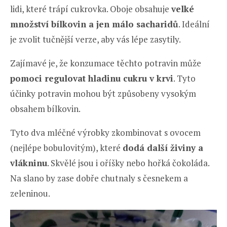
lidi, které trápí cukrovka. Oboje obsahuje
velké
množství bílkovin a jen málo sacharidů
. Ideální
je zvolit tučnější verze, aby vás lépe zasytily.
Zajímavé je, že konzumace těchto potravin může
pomoci regulovat hladinu cukru v krvi
. Tyto
účinky potravin mohou být způsobeny vysokým
obsahem bílkovin.
Tyto dva mléčné výrobky zkombinovat s ovocem
(nejlépe bobulovitým), které
dodá další živiny a
vlákninu
. Skvělé jsou i oříšky nebo hořká čokoláda.
Na slano by zase dobře chutnaly s česnekem a
zeleninou.