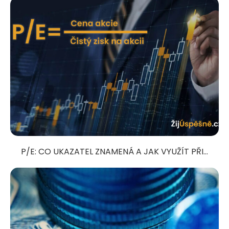
P/E: CO UKAZATEL ZNAMENÁ A JAK VYUŽÍT PŘI...