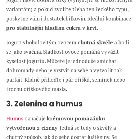
variantám) a pokud zvolíte třeba ten řeckého typu,
poskytne vám i dostatek bílkovin. Ideální kombinace
pro stabilnější hladinu cukru v krvi
.
Jogurt s bobulovitým ovocem
chutná skvěle
a hodí
se jako svačina. Sladkost ovoce pomáhá vyvážit
kyselost jogurtu. Můžete je jednoduše smíchat
dohromady nebo je vrstvit na sebe a vytvořit tak
parfait. Klidně přihoďte i pár oříšků, semínek nebo
trochu oříškového másla.
3. Zelenina a humus
Humus
označuje
krémovou pomazánku
vytvořenou z cizrny
. Jedná se tedy o skvělý a
chutný způsob, jak do sebe dostat luštěniny. Se