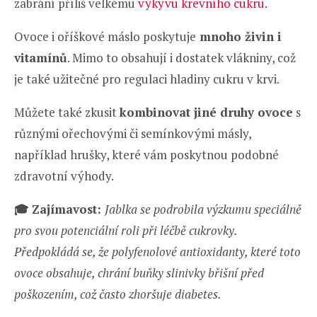
zabrání příliš velkému
výkyvu krevního cukru
.
Ovoce i oříškové máslo poskytuje
mnoho živin i
vitamínů
. Mimo to obsahují i dostatek vlákniny, což
je také užitečné pro regulaci hladiny cukru v krvi.
Můžete také zkusit
kombinovat jiné druhy ovoce
s
různými ořechovými či semínkovými másly,
například hrušky, které vám poskytnou podobné
zdravotní výhody.
🎓
Zajímavost:
Jablka se podrobila výzkumu speciálně
pro svou potenciální roli při léčbě cukrovky.
Předpokládá se, že polyfenolové antioxidanty, které toto
ovoce obsahuje, chrání buňky slinivky břišní před
poškozením, což často zhoršuje diabetes.