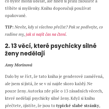
co byste mohli udělat, ale hned si praxi zkoušíte a
tříbíte si myšlenky. Knihu doporučuji používat
opakovaně.
TIP:
Nevíte, kdy si všechno přečíst? Pak se podívejte, co
radíme my,
jak si najít čas na čtení
.
2. 13 věcí, které psychicky silné
ženy nedělají
Amy Morinová
Dalo by se říct, že tato kniha je genderově zaměřená,
ale jsem si jistá, že se v ní najde skoro každý. Ne
pouze ženy. Autorka zde píše o 13 zásadních věcech,
které nedělají psychicky silné ženy. Když si knihu
přečtete, zjistíte, že jsou to
typické slabé stránky
,