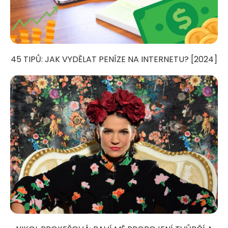
45 TIPŮ: JAK VYDĚLAT PENÍZE NA INTERNETU? [2024]