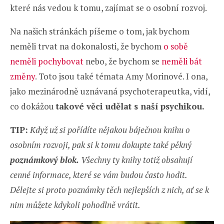
které nás vedou k tomu, zajímat se o osobní rozvoj.
Na našich stránkách píšeme o tom, jak bychom
neměli trvat na dokonalosti, že bychom
o sobě
neměli pochybovat
nebo, že bychom se
neměli bát
změny
. Toto jsou také témata Amy Morinové. I ona,
jako mezinárodně uznávaná psychoterapeutka, vidí,
co dokážou
takové věci udělat s naší psychikou.
TIP:
Když už si pořídíte nějakou báječnou knihu o
osobním rozvoji, pak si k tomu dokupte také pěkný
poznámkový blok.
Všechny ty knihy totiž obsahují
cenné informace, které se vám budou často hodit.
Dělejte si proto poznámky těch nejlepších z nich, ať se k
nim můžete kdykoli pohodlně vrátit.