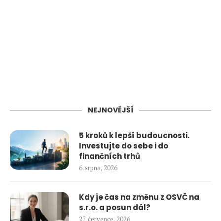
NEJNOVĚJŠÍ
5 kroků k lepší budoucnosti.
Investujte do sebe i do
finančních trhů
6. srpna, 2026
Kdy je čas na změnu z OSVČ na
s.r.o. a posun dál?
27. července, 2026