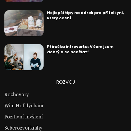
Nejlepší tipy na dárek pro přítelkyni,
který ocení
Příručka introverta: V čem jsem
dobrý a co nedělat?
ROZVOJ
Rozhovory
Wim Hof dýchání
Pozitivní myšlení
Seberozvoj knihy