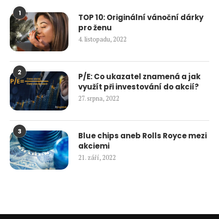
1
TOP 10: Originální vánoční dárky
pro ženu
4. listopadu, 2022
2
P/E: Co ukazatel znamená a jak
využít při investování do akcií?
27. srpna, 2022
3
Blue chips aneb Rolls Royce mezi
akciemi
21. září, 2022