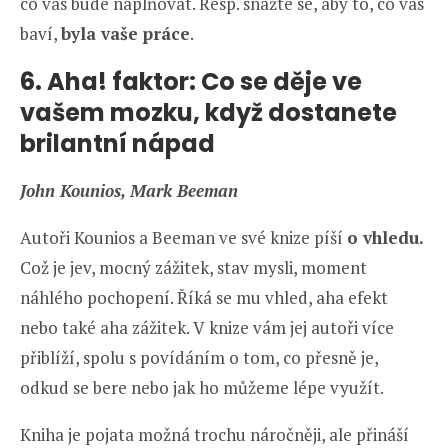
co vás bude naplňovat. Resp. snažte se, aby to, co vás
baví,
byla vaše práce
.
6. Aha! faktor: Co se děje ve
vašem mozku, když dostanete
brilantní nápad
John Kounios, Mark Beeman
Autoři Kounios a Beeman ve své knize píší
o vhledu.
Což je jev, mocný zážitek, stav mysli, moment
náhlého pochopení. Říká se mu vhled, aha efekt
nebo také aha zážitek. V knize vám jej autoři více
přiblíží, spolu s povídáním o tom, co přesně je,
odkud se bere nebo jak ho můžeme lépe využít.
Kniha je pojata možná trochu náročněji, ale přináší