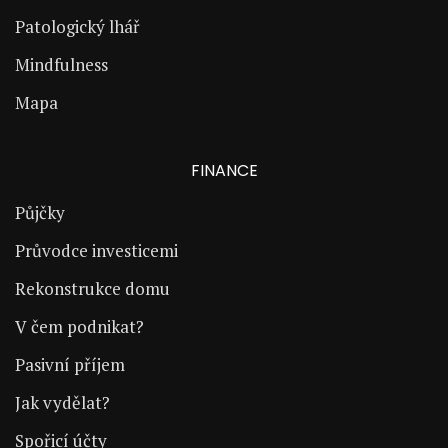
Patologický lhář
Mindfulness
Mapa
FINANCE
Půjčky
Průvodce investicemi
Rekonstrukce domu
V čem podnikat?
Pasivní příjem
Jak vydělat?
Spořicí účty