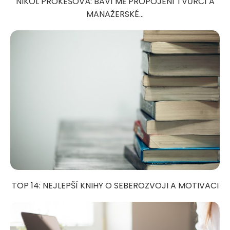
NIKOL PROKEŠOVÁ: BAVÍ MĚ PROPOJENÍ TVŮRČÍ A
MANAŽERSKÉ...
TOP 14: NEJLEPŠÍ KNIHY O SEBEROZVOJI A MOTIVACI