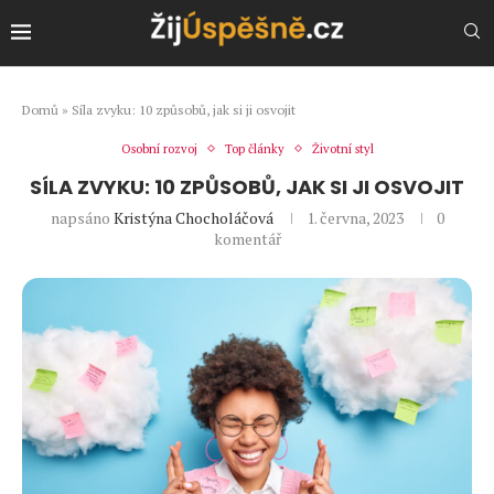
Domů
»
Síla zvyku: 10 způsobů, jak si ji osvojit
Osobní rozvoj
Top články
Životní styl
SÍLA ZVYKU: 10 ZPŮSOBŮ, JAK SI JI OSVOJIT
napsáno
Kristýna Chocholáčová
1. června, 2023
0
komentář