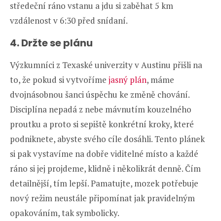
středeční ráno vstanu a jdu si zaběhat 5 km
vzdálenost v 6:30 před snídaní.
4. Držte se plánu
Výzkumníci z Texaské univerzity v Austinu přišli na
to, že pokud si vytvoříme
jasný plán
, máme
dvojnásobnou šanci úspěchu ke změně chování.
Disciplína nepadá z nebe mávnutím kouzelného
proutku a proto si sepiště konkrétní kroky, které
podniknete, abyste svého cíle dosáhli. Tento plánek
si pak vystavíme na dobře viditelné místo a každé
ráno si jej projdeme, klidně i několikrát denně. Čím
detailnější, tím lepší. Pamatujte, mozek potřebuje
nový režim neustále připomínat jak pravidelným
opakováním, tak symbolicky.