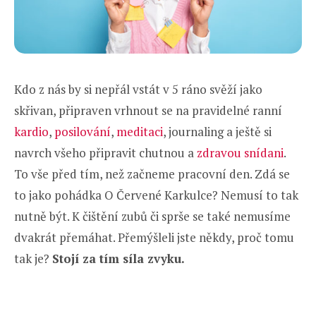
Kdo z nás by si nepřál vstát v 5 ráno svěží jako
skřivan, připraven vrhnout se na pravidelné ranní
kardio
,
posilování
,
meditaci
, journaling a ještě si
navrch všeho připravit chutnou a
zdravou snídani
.
To vše před tím, než začneme pracovní den. Zdá se
to jako pohádka O Červené Karkulce? Nemusí to tak
nutně být. K čištění zubů či sprše se také nemusíme
dvakrát přemáhat. Přemýšleli jste někdy, proč tomu
tak je?
Stojí za tím síla zvyku.