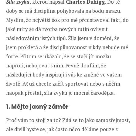
Síla zvyku
,
kterou napsal
Charles Duhigg
. Do té
doby se má disciplína pohybovala na bodu mrazu.
Myslím, že největší šok pro mě představoval fakt, do
jaké míry se dá tvorba nových rutin ovlivnit
následováním jistých tipů. Žila jsem v domění, že
jsem prokletá a že disciplinovanost nikdy nebude mé
forte. Přitom se ukázalo, že se stačí jít mozku
naproti, nebojovat s ním. Pevně doufám, že
následující body inspirují i vás ke změně ve vašem
životě. Ať už chcete začít sportovat nebo s něčím
naopak přestat, síla zvyku je mocná čarodějka.
1. Mějte jasný záměr
Proč vám to stojí za to? Zdá se to jako samozřejmost,
ale divili byste se, jak často něco děláme pouze z