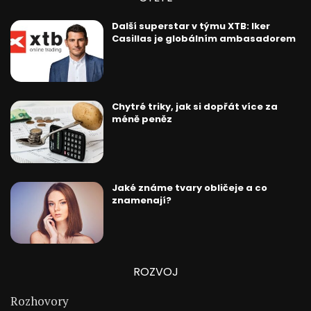
Další superstar v týmu XTB: Iker
Casillas je globálním ambasadorem
Chytré triky, jak si dopřát více za
méně peněz
Jaké známe tvary obličeje a co
znamenají?
ROZVOJ
Rozhovory