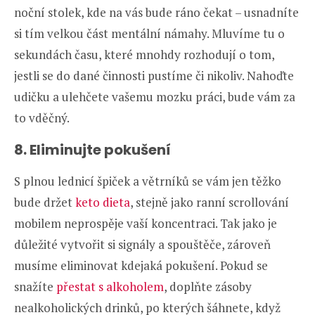
noční stolek, kde na vás bude ráno čekat – usnadníte
si tím velkou část mentální námahy. Mluvíme tu o
sekundách času, které mnohdy rozhodují o tom,
jestli se do dané činnosti pustíme či nikoliv. Nahoďte
udičku a ulehčete vašemu mozku práci, bude vám za
to vděčný.
8. Eliminujte pokušení
S plnou lednicí špiček a větrníků se vám jen těžko
bude držet
keto dieta
, stejně jako ranní scrollování
mobilem neprospěje vaší koncentraci. Tak jako je
důležité vytvořit si signály a spouštěče, zároveň
musíme eliminovat kdejaká pokušení. Pokud se
snažíte
přestat s alkoholem
, doplňte zásoby
nealkoholických drinků, po kterých šáhnete, když