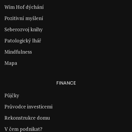
Wim Hof dýchání
Pozitivní myšlení
Seberozvoj knihy
Patologický lhář
Mindfulness
Mapa
FINANCE
Půjčky
Průvodce investicemi
Rekonstrukce domu
V čem podnikat?