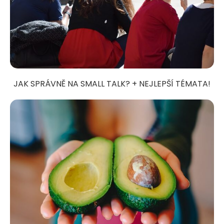
JAK SPRÁVNĚ NA SMALL TALK? + NEJLEPŠÍ TÉMATA!