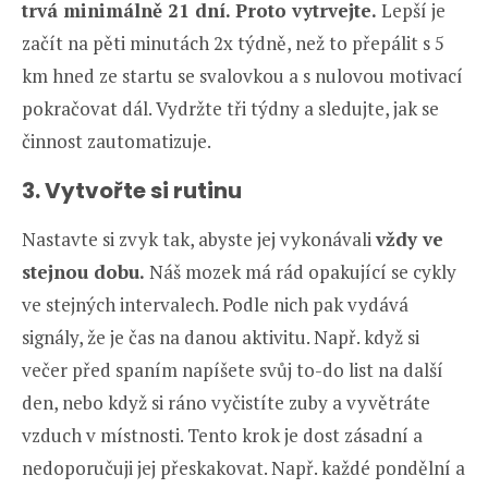
trvá minimálně 21 dní. Proto vytrvejte.
Lepší je
začít na pěti minutách 2x týdně, než to přepálit s 5
km hned ze startu se svalovkou a s nulovou motivací
pokračovat dál. Vydržte tři týdny a sledujte, jak se
činnost zautomatizuje.
3. Vytvořte si rutinu
Nastavte si zvyk tak, abyste jej vykonávali
vždy ve
stejnou dobu.
Náš mozek má rád opakující se cykly
ve stejných intervalech. Podle nich pak vydává
signály, že je čas na danou aktivitu. Např. když si
večer před spaním napíšete svůj to-do list na další
den, nebo když si ráno vyčistíte zuby a vyvětráte
vzduch v místnosti. Tento krok je dost zásadní a
nedoporučuji jej přeskakovat. Např. každé pondělní a