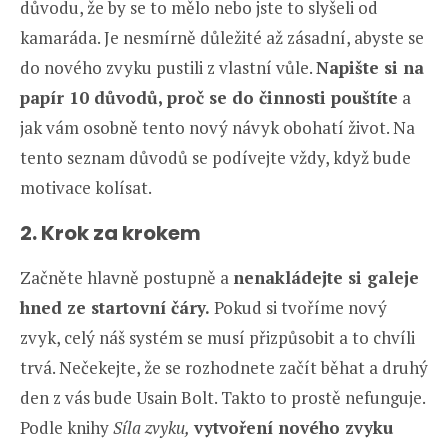
důvodu, že by se to mělo nebo jste to slyšeli od
kamaráda. Je nesmírně důležité až zásadní, abyste se
do nového zvyku pustili z vlastní vůle.
Napište si na
papír 10 důvodů, proč se do činnosti pouštíte
a
jak vám osobně tento nový návyk obohatí život. Na
tento seznam důvodů se podívejte vždy, když bude
motivace kolísat.
2. Krok za krokem
Začněte hlavně postupně a
nenakládejte si galeje
hned ze startovní čáry.
Pokud si tvoříme nový
zvyk, celý náš systém se musí přizpůsobit a to chvíli
trvá. Nečekejte, že se rozhodnete začít běhat a druhý
den z vás bude Usain Bolt. Takto to prostě nefunguje.
Podle knihy
Síla zvyku,
vytvoření nového zvyku