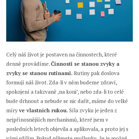
Celý náš život je postaven na činnostech, které
denně provádíme.
Činnosti se stanou zvyky a
zvyky se stanou rutinami.
Rutiny pak doslova
formují náš život. Zda-li v něm budeme zdraví,
spokojení a takzvaně ,na koni’, nebo zda-li to celé
bude drhnout a nebude se nic dařit, máme do velké
míry
ve vlastních rukou.
Síla zvyku je jeden z
nejpřínosnějších mechanismů, které jsem v
posledních letech objevila a aplikovala, a proto jej s
vámi sdílím. Pokud přijmete myšlenku, že je možné