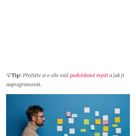
💡
Tip:
Přečtěte si o síle vaší
podvědomé mysli
a jak ji
naprogramovat.