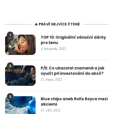
🔥 PRÁVĚ NEJVÍCE ČTENÉ
1
TOP 10: Originální vánoční dárky
pro ženu
4. listopadu, 2022
2
P/E: Co ukazatel znamená a jak
využít při investování do akcií?
27. srpna, 2022
3
Blue chips aneb Rolls Royce mezi
akciemi
21. září, 2022