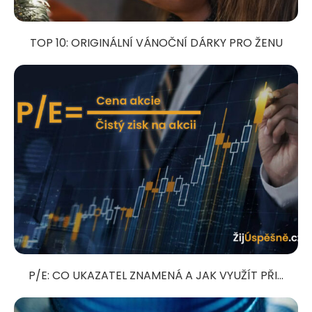
TOP 10: ORIGINÁLNÍ VÁNOČNÍ DÁRKY PRO ŽENU
P/E: CO UKAZATEL ZNAMENÁ A JAK VYUŽÍT PŘI...