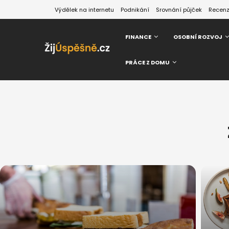
Výdělek na internetu
Podnikání
Srovnání půjček
Recen
FINANCE
OSOBNÍ ROZVOJ
PRÁCE Z DOMU