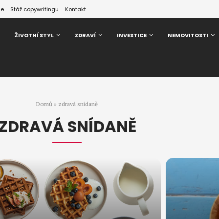
ze
Stáž copywritingu
Kontakt
ŽIVOTNÍ STYL
ZDRAVÍ
INVESTICE
NEMOVITOSTI
Domů
»
zdravá snídaně
ZDRAVÁ SNÍDANĚ