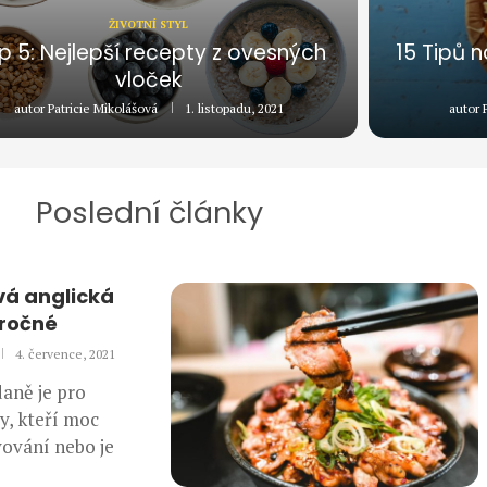
ŽIVOTNÍ STYL
p 5: Nejlepší recepty z ovesných
15 Tipů n
vloček
autor
Patricie Mikolášová
1. listopadu, 2021
autor
Poslední články
vá anglická
áročné
4. července, 2021
daně je pro
y, kteří moc
vování nebo je