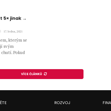
 5× jinak →
17. ledna, 2021
mem, kterým se
ají svým
 chutí. Pokud
VÍCE ČLÁNKŮ
ĚTE
ROZVOJ
FIN