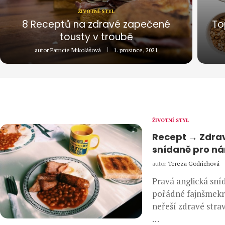
ŽIVOTNÍ STYL
8 Receptů na zdravé zapečené
To
tousty v troubě
autor
Patricie Mikolášová
1. prosince, 2021
ŽIVOTNÍ STYL
Recept → Zdra
snídaně pro n
autor
Tereza Gödrichová
Pravá anglická sní
pořádné fajnšmekr
neřeší zdravé stra
…