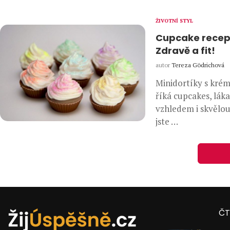
ŽIVOTNÍ STYL
Cupcake recept
Zdravě a fit!
autor
Tereza Gödrichová
Minidortíky s kré
říká cupcakes, lák
vzhledem i skvělou
jste …
ČT