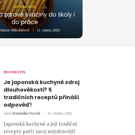
ŽIVOTNÍ STYL
a zdravé svačiny do školy i
do práce
Patricie Mikolášová
11. srpna, 2022
ŽIVOTNÍ STYL
Je japonská kuchyně zdroj
dlouhověkosti? 5
tradičních receptů přináší
odpověď!
autor
Dominika Veselá
25. dubna, 2022
Japonská kuchyně a její tradiční
recepty patří mezi nejzdravější