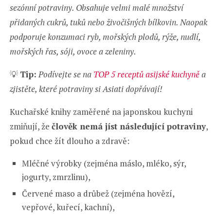
sezónní potraviny. Obsahuje velmi malé množství
přidaných cukrů, tuků nebo živočišných bílkovin. Naopak
podporuje konzumaci ryb, mořských plodů, rýže, nudlí,
mořských řas, sóji, ovoce a zeleniny.
💡
Tip:
Podívejte se na
TOP 5 receptů asijské kuchyně
a
zjistěte, které potraviny si Asiati dopřávají!
Kuchařské knihy zaměřené na japonskou kuchyni
zmiňují, že
člověk nemá jíst následující potraviny
,
pokud chce žít dlouho a zdravě:
Mléčné výrobky (zejména máslo, mléko, sýr,
jogurty, zmrzlinu),
Červené maso a drůbež (zejména hovězí,
vepřové, kuřecí, kachní),