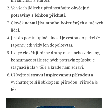
melancholii a starosti.
Ve všech jídlech upřednostňujte
obyčejné
potraviny s lehkou příchutí
.
Člověk
nesmí jíst mnoho kořeněných
a tučných
jídel.
Jíst do pocitu úplné plnosti je cestou do pekel (=
Japonci jedí vždy jen dopolosyta).
I když člověk jí různé druhy masa nebo zeleniny,
konzumace stále stejných potravin způsobuje
stagnaci jídla v těle a krade nám zdraví.
Užívejte si
stravu inspirovanou přírodou
a
vychutnejte si ji obklopení přírodou! Příroda je
lék.