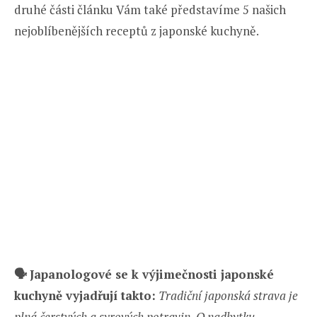
druhé části článku Vám také představíme 5 našich
nejoblíbenějších receptů z japonské kuchyně.
🗣️
Japanologové se k výjimečnosti japonské
kuchyně vyjadřují takto:
Tradiční japonská strava je
plná čerstvých a syrových potravin. O nadbytku