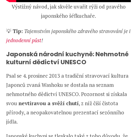
Výstižný návod, jak skvěle uvařit rýži od pravého
japonského šéfkuchaře.
💡
Tip:
Tajemstvím japonského zdravého stravování je i
jednodenní půst
!
Japonská národní kuchyně: Nehmotné
kulturní dědictví UNESCO
Psal se 4. prosinec 2013 a tradiční stravovací kultura
Japonců zvaná Washoku se dostala na seznam
nehmotného dědictví UNESCO. Pozornost si získala
svou
nevtíravou a svěží chutí
, z níž čiší čistota
přírody, a neopakovatelnou prezentací sezónního
jídla.
Japonské kuchyni se tleskalo také z toho důvodu, že