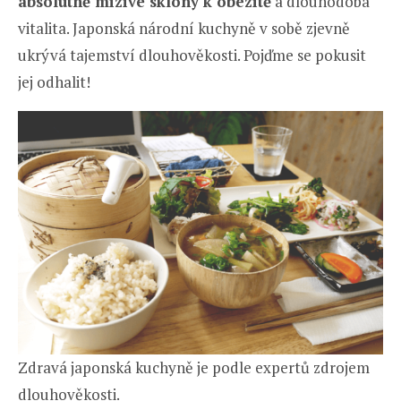
absolutně mizivé sklony k obezitě
a dlouhodobá
vitalita. Japonská národní kuchyně v sobě zjevně
ukrývá tajemství dlouhověkosti. Pojďme se pokusit
jej odhalit!
Zdravá japonská kuchyně je podle expertů zdrojem
dlouhověkosti.