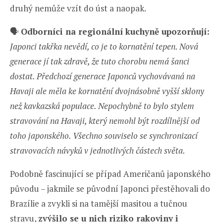
druhý nemůže vzít do úst a naopak.
🗣️
Odborníci na regionální kuchyně upozorňují:
Japonci takřka nevědí, co je to kornatění tepen. Nová
generace jí tak zdravě, že tuto chorobu nemá šanci
dostat. Předchozí generace Japonců vychovávaná na
Havaji ale měla ke kornatění dvojnásobně vyšší sklony
než kavkazská populace. Nepochybně to bylo stylem
stravování na Havaji, který nemohl být rozdílnější od
toho japonského. Všechno souviselo se synchronizací
stravovacích návyků v jednotlivých částech světa.
Podobně fascinující se případ Američanů japonského
původu – jakmile se původní Japonci přestěhovali do
Brazílie a zvykli si na tamější masitou a tučnou
stravu,
zvýšilo se u nich riziko rakoviny i