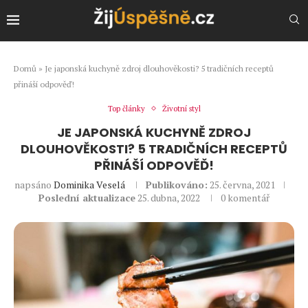
Domů
»
Je japonská kuchyně zdroj dlouhověkosti? 5 tradičních receptů
přináší odpověď!
Top články
Životní styl
JE JAPONSKÁ KUCHYNĚ ZDROJ
DLOUHOVĚKOSTI? 5 TRADIČNÍCH RECEPTŮ
PŘINÁŠÍ ODPOVĚĎ!
napsáno
Dominika Veselá
Publikováno:
25. června, 2021
Poslední aktualizace
25. dubna, 2022
0 komentář