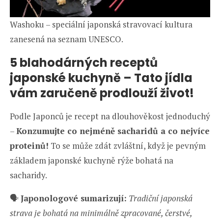
Washoku – speciální japonská stravovací kultura
zanesená na seznam UNESCO.
5 blahodárných receptů
japonské kuchyně – Tato jídla
vám zaručeně prodlouží život!
Podle Japonců je recept na dlouhověkost jednoduchý
–
Konzumujte co nejméně sacharidů a co nejvíce
proteinů!
To se může zdát zvláštní, když je pevným
základem japonské kuchyně rýže bohatá na
sacharidy.
🗣️
Japonologové sumarizují:
Tradiční japonská
strava je bohatá na minimálně zpracované, čerstvé,