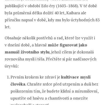
publikující v období Edo éry (1603–1868). V té době
byla průměrná délka dožití 40 let, Kaibara ale
příručku napsal v době, kdy mu bylo úctyhodných 83
let.
Obsahuje několik postřehů a rad, které lze využít i
v dnešní době, a hlavně
může figurovat jako
manuál životního stylu
, jehož cílem je dokonalá
rovnováha mysli i těla. Přečtěte si pár nadčasových
úryvků:
Prvním krokem ke zdraví je
kultivace mysli
člověka
. Chraňte srdce před utrpením a duši bez
poškozením tím, že budete klidní a mírumilovní,
upustíte od hněvu a chamtivosti a omezíte