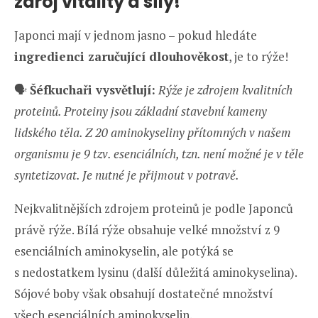
zdroj vitality a síly!
Japonci mají v jednom jasno – pokud hledáte
ingredienci zaručující dlouhověkost
, je to rýže!
🗣️
Šéfkuchaři vysvětlují:
Rýže je zdrojem kvalitních
proteinů. Proteiny jsou základní stavební kameny
lidského těla. Z 20 aminokyseliny přítomných v našem
organismu je 9 tzv. esenciálních, tzn. není možné je v těle
syntetizovat. Je nutné je přijmout v potravě.
Nejkvalitnějších zdrojem proteinů je podle Japonců
právě rýže. Bílá rýže obsahuje velké množství z 9
esenciálních aminokyselin, ale potýká se
s nedostatkem lysinu (další důležitá aminokyselina).
Sójové boby však obsahují dostatečné množství
všech esenciálních aminokyselin.