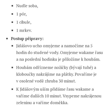
Nudle soba,
1 pór,
1 cibule,
1 mrkev.
Postup přípravy:
Jidášovo ucho omyjeme a namočíme na 5
hodin do studené vody. Omyjeme wakame řasu
a na poslední hodinku je přiložíme k houbám.
Houbám odřízneme nožičky (bývají tuhé) a
kloboučky nakrájíme na plátky. Povaříme je
v osolené vodě zhruba 30 minut.
K Jidášovým uším přidáme řasu wakame a
vaříme dalších 10 minut. Vsypeme nakrájenou
zeleninu a vaříme doměkka.