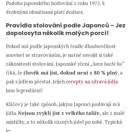
Podoba japonského hodování z roku 1975. S
drobnými obměnami platí dodnes.
Pravidla stolování podle Japonců – Jez
dopolosyta několik malých porcí!
Pokud má podle japonských tradic dlouhověkost
souviset se stravováním, je nutné osvojit si také
zákonitosti stolování. Japonské rčení
„hara hachi bu“
říká, že
člověk má jíst, dokud není z 80 % plný
, a
pak s jídlem přestat. Jejich
recepty na zdravá jídla
jsou legendární!
Klíčový je také způsob, jakým Japonci podávají svá
jídla.
Nejsou zvyklí jíst z velkého talíře
, ale z malé
mističky, a to několik různých jídel po sobě. Typická
je: