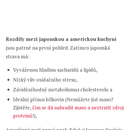
Rozdíly mezi japonskou a americkou kuchyní
jsou patrné na první pohled. Zatímco japonská
strava má:
Vyváženou hladinu sacharidů a lipidů,
Nízký vliv oxidačního stresu,
Záviděníhodný metabolismus cholesterolu a
Ideální přísun bílkovin (Nemůžete jíst maso?
Zjistěte,
čím se dá nahradit maso a neztratit zdroj
proteinů
!),
Američané mají pravý opak. Když si Japonec dopřeje