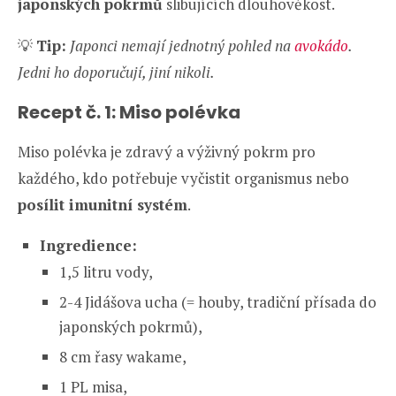
japonských pokrmů
slibujících dlouhověkost.
💡
Tip:
Japonci nemají jednotný pohled na
avokádo
.
Jedni ho doporučují, jiní nikoli.
Recept č. 1: Miso polévka
Miso polévka je zdravý a výživný pokrm pro
každého, kdo potřebuje vyčistit organismus nebo
posílit imunitní systém
.
Ingredience:
1,5 litru vody,
2-4 Jidášova ucha (= houby, tradiční přísada do
japonských pokrmů),
8 cm řasy wakame,
1 PL misa,