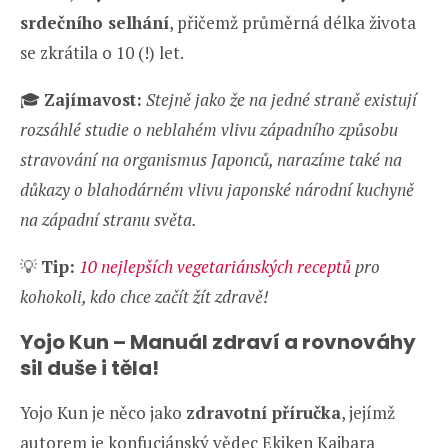
srdečního selhání
, přičemž průměrná délka života
se zkrátila o 10 (!) let.
🎓
Zajímavost:
Stejně jako že na jedné straně existují
rozsáhlé studie o neblahém vlivu západního způsobu
stravování na organismus Japonců, narazíme také na
důkazy o blahodárném vlivu japonské národní kuchyně
na západní stranu světa.
💡
Tip:
10 nejlepších vegetariánských receptů
pro
kohokoli, kdo chce začít žít zdravě!
Yojo Kun – Manuál zdraví a rovnováhy
sil duše i těla!
Yojo Kun je něco jako
zdravotní příručka
, jejímž
autorem je konfuciánský vědec Ekiken Kaibara