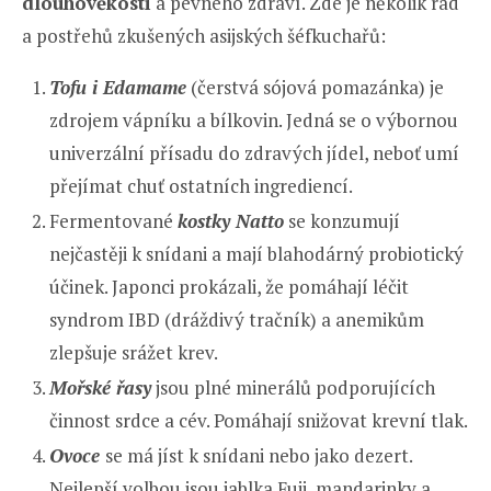
dlouhověkosti
a pevného zdraví. Zde je několik rad
a postřehů zkušených asijských šéfkuchařů:
Tofu i Edamame
(čerstvá sójová pomazánka) je
zdrojem vápníku a bílkovin. Jedná se o výbornou
univerzální přísadu do zdravých jídel, neboť umí
přejímat chuť ostatních ingrediencí.
Fermentované
kostky Natto
se konzumují
nejčastěji k snídani a mají blahodárný probiotický
účinek. Japonci prokázali, že pomáhají léčit
syndrom IBD (dráždivý tračník) a anemikům
zlepšuje srážet krev.
Mořské řasy
jsou plné minerálů podporujících
činnost srdce a cév. Pomáhají snižovat krevní tlak.
Ovoce
se má jíst k snídani nebo jako dezert.
Nejlepší volbou jsou jablka Fuji, mandarinky a