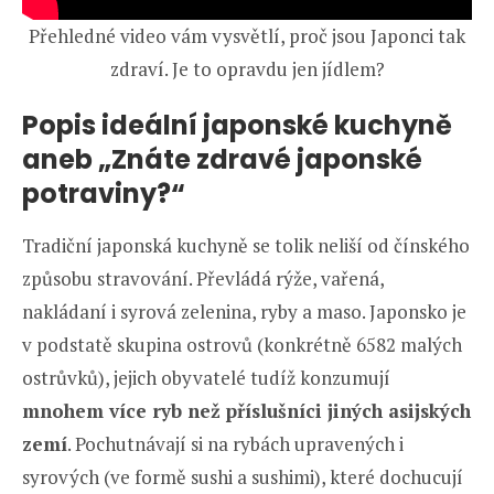
Přehledné video vám vysvětlí, proč jsou Japonci tak
zdraví. Je to opravdu jen jídlem?
Popis ideální japonské kuchyně
aneb „Znáte zdravé japonské
potraviny?“
Tradiční japonská kuchyně se tolik neliší od čínského
způsobu stravování. Převládá rýže, vařená,
nakládaní i syrová zelenina, ryby a maso. Japonsko je
v podstatě skupina ostrovů (konkrétně 6582 malých
ostrůvků), jejich obyvatelé tudíž konzumují
mnohem více ryb než příslušníci jiných asijských
zemí
. Pochutnávají si na rybách upravených i
syrových (ve formě sushi a sushimi), které dochucují