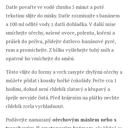
Datle povařte ve vodě zhruba 5 minut a poté
tekutinu slijte do misky. Datle rozmixujte s banánem
a 100 ml odlité vody z datlí dohladka. V další míse
smíchejte ořechy, sušené ovoce, polentu, koření a
prášek do pečiva, přidejte datlovo-banánové pyré,
rum a promíchejte. Z bílku vyšlehejte tuhý sníh a
opatrně ho vmíchejte do směsi.
Těsto vlijte do formy a vrch zasypte zbylými ořechy a
můžete přidat i kousky hořké čokolády. Pečte cca 1
hodinu, dokud není chlebík zlatavý a křupavý a
špejle nevyjde čistá. Před krájením na plátky nechte
chlebík zcela vychladnout.
Podávejte namazaný
ořechovým máslem nebo s