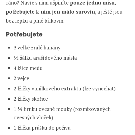
ráno? Navíc s nimi ušpiníte
pouze jednu mísu,
potřebujete k nim jen málo surovin
, a ještě jsou
bez lepku a plné bílkovin.
Potřebujete
3 velké zralé banány
½ šálku arašídového másla
4 lžíce medu
2 vejce
2 lžičky vanilkového extraktu (lze vynechat)
2 lžičky skořice
1 ¼ hrnku ovesné mouky (rozmixovaných
ovesných vloček)
1 lžička prášku do pečiva