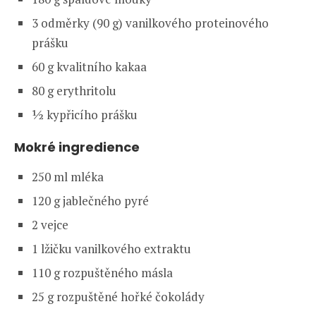
3 odměrky (90 g) vanilkového proteinového
prášku
60 g kvalitního kakaa
80 g erythritolu
½ kypřicího prášku
Mokré ingredience
250 ml mléka
120 g jablečného pyré
2 vejce
1 lžičku vanilkového extraktu
110 g rozpuštěného másla
25 g rozpuštěné hořké čokolády