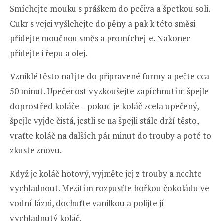
Smíchejte mouku s práškem do pečiva a špetkou soli.
Cukr s vejci vyšlehejte do pěny a pak k této směsi
přidejte moučnou směs a promíchejte. Nakonec
přidejte i řepu a olej.
Vzniklé těsto nalijte do připravené formy a pečte cca
50 minut. Upečenost vyzkoušejte zapíchnutím špejle
doprostřed koláče – pokud je koláč zcela upečený,
špejle vyjde čistá, jestli se na špejli stále drží těsto,
vraťte koláč na dalších pár minut do trouby a poté to
zkuste znovu.
Když je koláč hotový, vyjměte jej z trouby a nechte
vychladnout. Mezitím rozpusťte hořkou čokoládu ve
vodní lázni, dochuťte vanilkou a polijte jí
vychladnutý koláč.