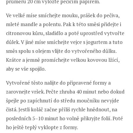
průměru 20 cm vyložte pečicím papírem.
Ve velké míse smíchejte mouku, prášek do pečiva,
mleté ​​mandle a polentu. Pak k této směsi přidejte i
citronovou kůru, sladidlo a poté uprostřed vytvořte
důlek. V jiné míse smíchejte vejce s jogurtem a tuto
směs spolu s olejem vlijte do vytvořeného důlku.
Krátce a jemně promíchejte velkou kovovou lžící,
aby se vše spojilo.
Vytvořené těsto nalijte do připravené formy a
zarovnejte vršek. Pečte zhruba 40 minut nebo dokud
špejle po zapíchnutí do středu moučníku nevyjde
čistá. Jestli koláč začne příliš rychle hnědnout, na
posledních 5–10 minut ho volně přikryjte folií. Poté
ho ještě teplý vyklopte z formy.