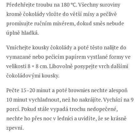
Předehřejte troubu na 180 ℃. Všechny suroviny
kromě čokolády vložte do větší mísy a pečlivě
promixujte ručním mixérem, dokud směs nebude
úplně hladká.
Vmíchejte kousky čokolády a poté těsto nalijte do
vymazané nebo pečicím papírem vystlané formy ve
velikosti 8 × 8 cm. Libovolně posypejte vrch dalšími
čokoládovými kousky.
Pečte 15–20 minut a poté brownies nechte alespoň
10 minut vychladnout, než ho nakrájíte. Vychází na 9
porcí. Pokud stále vypadá trochu nedopečené,
nechte ho přes noc v lednici a uvidíte, že se krásně
zpevní.