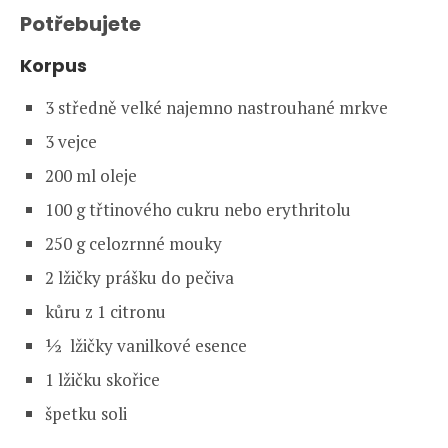
Potřebujete
Korpus
3 středně velké najemno nastrouhané mrkve
3 vejce
200 ml oleje
100 g třtinového cukru nebo erythritolu
250 g celozrnné mouky
2 lžičky prášku do pečiva
kůru z 1 citronu
½ lžičky vanilkové esence
1 lžičku skořice
špetku soli