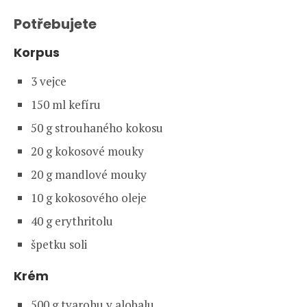
Potřebujete
Korpus
3 vejce
150 ml kefíru
50 g strouhaného kokosu
20 g kokosové mouky
20 g mandlové mouky
10 g kokosového oleje
40 g erythritolu
špetku soli
Krém
500 g tvarohu v alobalu