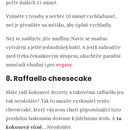
pečte dalších 15 minut.
Vyjměte z trouby a nechte 10 minut vychladnout,
než je přendáte na mřížku, aby úplně vychladly.
Než se nadějete, jíte muffiny. Navíc se snadno
vytvářejí a ještě jednodušeji baští. A jestli nahradíte
med třeba čekankovým sirupem, ukuchtíte parádní
moučník vhodný i pro
vegany
.
8. Raffaello cheesecake
Máte rádi kokosové dezerty a takovému raffaellu jen
tak neodoláte? Tak to musíte vyzkoušet tento
cheesecake, který vás svou chutí připomínající tuto
proslulou laskominu dostane k jídelnímu stolu. A
ta
kokosová vůně
… Neodoláte.