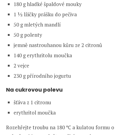
180 g hladké špaldové mouky
1 ½ lžičky prášku do pečiva
50 g mletých mandlí
50 g polenty
jemně nastrouhanou kůru ze 2 citronů
140 g erythritolu moučka
2 vejce
230 g přírodního jogurtu
Na cukrovou polevu
šťáva z 1 citronu
erythritol moučka
Rozehřejte troubu na 180 ℃ a kulatou formu o