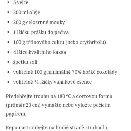
3 vejce
200 ml oleje
200 g celozrnné mouky
1 lžičku prášku do pečiva
100 g třtinového cukru (nebo erythritolu)
4 lžíce kvalitního kakaa
špetku soli
volitelně 100 g minimálně 70% hořké čokolády
volitelně ¼ lžičky vanilkové esence
Předehřejte troubu na 180 ℃ a dortovou formu
(průměr 20 cm) vymažte nebo vyložte pečicím
papírem.
Řepu nastrouhejte na hrubé straně struhadla.