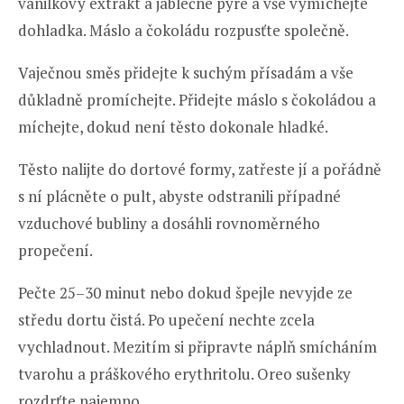
vanilkový extrakt a jablečné pyré a vše vymíchejte
dohladka. Máslo a čokoládu rozpusťte společně.
Vaječnou směs přidejte k suchým přísadám a vše
důkladně promíchejte. Přidejte máslo s čokoládou a
míchejte, dokud není těsto dokonale hladké.
Těsto nalijte do dortové formy, zatřeste jí a pořádně
s ní plácněte o pult, abyste odstranili případné
vzduchové bubliny a dosáhli rovnoměrného
propečení.
Pečte 25–30 minut nebo dokud špejle nevyjde ze
středu dortu čistá. Po upečení nechte zcela
vychladnout. Mezitím si připravte náplň smícháním
tvarohu a práškového erythritolu. Oreo sušenky
rozdrťte najemno.