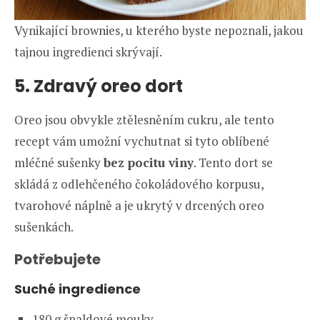
Vynikající brownies, u kterého byste nepoznali, jakou
tajnou ingredienci skrývají.
5. Zdravý oreo dort
Oreo jsou obvykle ztělesněním cukru, ale tento
recept vám umožní vychutnat si tyto oblíbené
mléčné sušenky
bez pocitu viny
. Tento dort se
skládá z odlehčeného čokoládového korpusu,
tvarohové náplně a je ukrytý v drcených oreo
sušenkách.
Potřebujete
Suché ingredience
180 g špaldové mouky