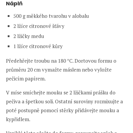
Náplň
500 g měkkého tvarohu v alobalu
2 lžíce citronové šťávy
2 lžičky medu
1 lžíce citronové kůry
Předehřejte troubu na 180 °C. Dortovou formu o
průměru 20 cm vymažte máslem nebo vyložte
pečicím papírem.
V míse smíchejte mouku se 2 lžičkami prášku do
pečiva a špetkou soli. Ostatní suroviny rozmixujte a
poté postupně pomocí stěrky přidávejte mouku a
kypřidlem.