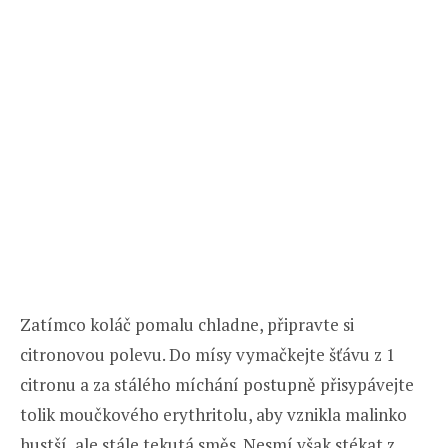
Zatímco koláč pomalu chladne, připravte si
citronovou polevu. Do mísy vymačkejte šťávu z 1
citronu a za stálého míchání postupně přisypávejte
tolik moučkového erythritolu, aby vznikla malinko
hustší, ale stále tekutá směs. Nesmí však stékat z