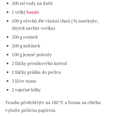
200 ml vody na datle
1 velký
banán
100 g ořechů dle vlastní chuti (¾ nasekejte,
zbytek nechte vcelku)
200 g rozinek
200 g sultánek
100 g jemné polenty
2 lžičky perníkového koření
2 lžičky prášku do pečiva
3 lžíce rumu
2 vaječné bílky
Troubu předehřejte na 180 ℃ a formu na chleba
vyložte pečicím papírem.