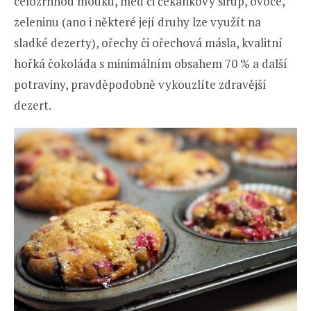
celozrnnou mouku, med či čekankový sirup, ovoce,
zeleninu (ano i některé její druhy lze využít na
sladké dezerty), ořechy či ořechová másla, kvalitní
hořká čokoláda s minimálním obsahem 70 % a další
potraviny, pravděpodobně vykouzlíte zdravější
dezert.