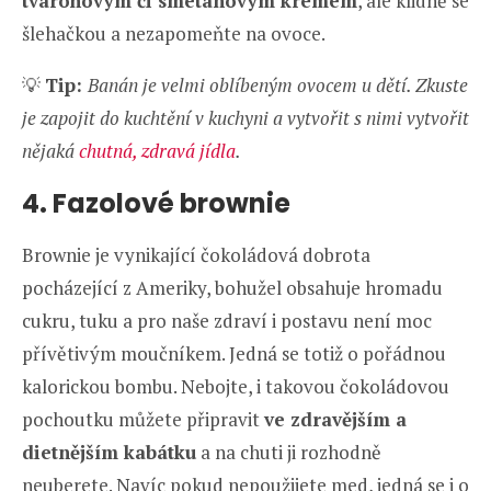
tvarohovým či smetanovým krémem
, ale klidně se
šlehačkou a nezapomeňte na ovoce.
💡
Tip:
Banán je velmi oblíbeným ovocem u dětí. Zkuste
je zapojit do kuchtění v kuchyni a vytvořit s nimi vytvořit
nějaká
chutná, zdravá jídla
.
4. Fazolové brownie
Brownie je vynikající čokoládová dobrota
pocházející z Ameriky, bohužel obsahuje hromadu
cukru, tuku a pro naše zdraví i postavu není moc
přívětivým moučníkem. Jedná se totiž o pořádnou
kalorickou bombu. Nebojte, i takovou čokoládovou
pochoutku můžete připravit
ve zdravějším a
dietnějším kabátku
a na chuti ji rozhodně
neuberete. Navíc pokud nepoužijete med, jedná se i o