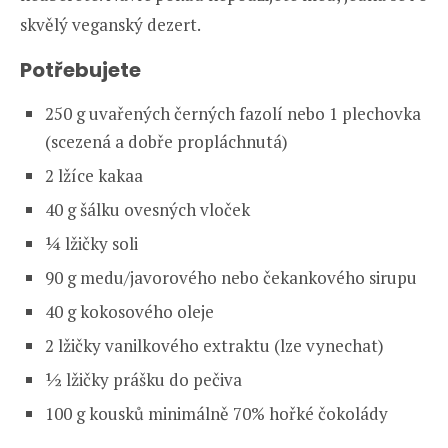
skvělý veganský dezert.
Potřebujete
250 g uvařených černých fazolí nebo 1 plechovka
(scezená a dobře propláchnutá)
2 lžíce kakaa
40 g šálku ovesných vloček
¼ lžičky soli
90 g medu/javorového nebo čekankového sirupu
40 g kokosového oleje
2 lžičky vanilkového extraktu (lze vynechat)
½ lžičky prášku do pečiva
100 g kousků minimálně 70% hořké čokolády