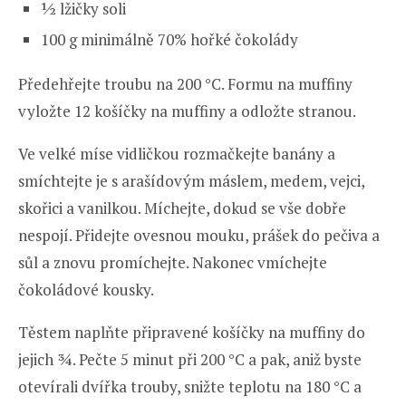
½ lžičky soli
100 g minimálně 70% hořké čokolády
Předehřejte troubu na 200 °C. Formu na muffiny
vyložte 12 košíčky na muffiny a odložte stranou.
Ve velké míse vidličkou rozmačkejte banány a
smíchtejte je s arašídovým máslem, medem, vejci,
skořici a vanilkou. Míchejte, dokud se vše dobře
nespojí. Přidejte ovesnou mouku, prášek do pečiva a
sůl a znovu promíchejte. Nakonec vmíchejte
čokoládové kousky.
Těstem naplňte připravené košíčky na muffiny do
jejich ¾. Pečte 5 minut při 200 °C a pak, aniž byste
otevírali dvířka trouby, snižte teplotu na 180 °C a