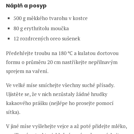
Náplň a posyp
500 g měkkého tvarohu v kostce
80 g erythritolu moučka
12 rozdrcených oreo sušenek
Předehřejte troubu na 180 ℃ a kulatou dortovou
formu o průměru 20 cm nastříkejte nepřilnavým
sprejem na vaření.
Ve velké míse smíchejte všechny suché přísady.
Ujistěte se, že v nich nezůstaly žádné hrudky
kakaového prášku (nejlépe ho prosejte pomocí
sítka).
V jiné míse vyšlehejte vejce a až poté přidejte mléko,