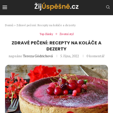
Domů
»
Zdravé pečení: Recepty na koláče a dezerty
Top články
Životní styl
ZDRAVÉ PEČENÍ: RECEPTY NA KOLÁČE A
DEZERTY
napsáno
Tereza Gödrichová
5. října, 2022
0 komentář