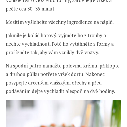
Vzniklé těsto vložte do formy, zarovnejte vršek a
pečte cca 30–35 minut.
Mezitím vyšlehejte všechny ingredience na náplň.
Jakmile je koláč hotový, vyjměte ho z trouby a
nechte vychladnout. Poté ho vytáhněte z formy a
prořízněte tak, aby vám vznikly dvě vrstvy.
Na spodní patro namažte polovinu krému, přiklopte
a druhou půlku potřete vršek dortu. Nakonec
posypejte drcenými vlašskými ořechy a před
podáváním dejte vychladit alespoň na dvě hodiny.