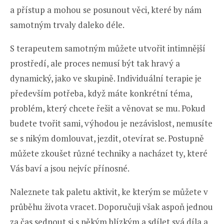
a přístup a mohou se posunout věci, které by nám
samotným trvaly daleko déle.
S terapeutem samotným můžete utvořit intimnější
prostředí, ale proces nemusí být tak hravý a
dynamický, jako ve skupině. Individuální terapie je
především potřeba, když máte konkrétní téma,
problém, který chcete řešit a věnovat se mu. Pokud
budete tvořit sami, výhodou je nezávislost, nemusíte
se s nikým domlouvat, jezdit, otevírat se. Postupně
můžete zkoušet různé techniky a nacházet ty, které
Vás baví a jsou nejvíc přínosné.
Naleznete tak paletu aktivit, ke kterým se můžete v
průběhu života vracet. Doporučuji však aspoň jednou
za čas sednout si s někým blízkým a sdílet svá díla a