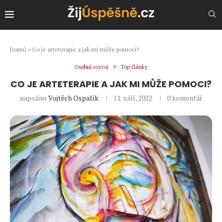
Domů
»
Co je arteterapie a jak mi může pomoci?
Osobní rozvoj
Top články
CO JE ARTETERAPIE A JAK MI MŮŽE POMOCI?
napsáno
Vojtěch Ospalík
11. září, 2022
0 komentář