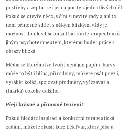
postřehy a zeptat se i jej na pocity z jednotlivých děl.
Pokud se otevře něco, s čím si nevíte rady a ani to
není přínosné sdílet s někým blízkým, vždy je
možnost domluvit si konzultaci s arteterapeutem či
jiným psychoterapeutem, kterému bude i práce s
obrazy blízká.
Média se kterými lze tvořit není jen papír a barvy,
může to být i hlína, přírodniny, můžete psát poezii,
vyrábět koláž, spojovat předměty, vyřezávat a
(takřka) cokoliv dalšího.
Přeji krásné a přínosné tvoření!
Pokud hledáte inspiraci a konkrétní terapeutická
zadání, můžete zkusit kurz LékTvar, který píšu a