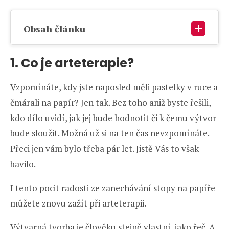
Obsah článku
1. Co je arteterapie?
Vzpomínáte, kdy jste naposled měli pastelky v ruce a
čmárali na papír? Jen tak. Bez toho aniž byste řešili,
kdo dílo uvidí, jak jej bude hodnotit či k čemu výtvor
bude sloužit. Možná už si na ten čas nevzpomínáte.
Přeci jen vám bylo třeba pár let. Jistě Vás to však
bavilo.
I tento pocit radosti ze zanechávání stopy na papíře
můžete znovu zažít při arteterapii.
Výtvarná tvorba je člověku stejně vlastní, jako řeč. A