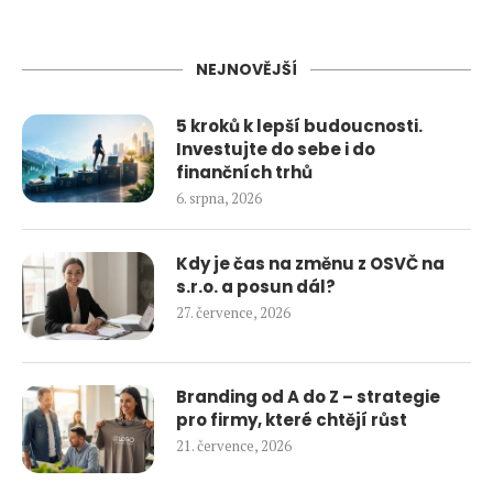
NEJNOVĚJŠÍ
5 kroků k lepší budoucnosti.
Investujte do sebe i do
finančních trhů
6. srpna, 2026
Kdy je čas na změnu z OSVČ na
s.r.o. a posun dál?
27. července, 2026
Branding od A do Z – strategie
pro firmy, které chtějí růst
21. července, 2026