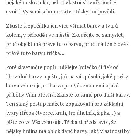
nějakého slovníku, neboť vlastní slovník nosíte
uvnitř. Vy sami sebou nosíte otázky i odpovědi.
Zkuste si zpočátku jen více všímat barev a tvarů
kolem, v přírodě i ve městě. Zkoušejte se zamyslet,
proč objekt má právě tuto barvu, proč má ten člověk
právě tuto barvu trička…
Poté si vezměte papír, udělejte kolečko či flek od
libovolné barvy a pište, jak na vás působí, jaké pocity
barva vzbuzuje, co barva pro Vás znamená a jaké
příběhy Vám otevírá. Zkuste to samé pro další barvy.
Ten samý postup můžete zopakovat i pro základní
tvary (třeba čtverec, kruh, trojúhelník, šipka….) a
pište co ve Vás vzbuzuje. Třeba si představte, že
nějaký hrdina má oblek dané barvy, jaké vlastnosti by