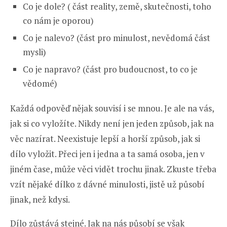
Co je dole? ( část reality, země, skutečnosti, toho
co nám je oporou)
Co je nalevo? (část pro minulost, nevědomá část
mysli)
Co je napravo? (část pro budoucnost, to co je
vědomé)
Každá odpověď nějak souvisí i se mnou. Je ale na vás,
jak si co vyložíte. Nikdy není jen jeden způsob, jak na
věc nazírat. Neexistuje lepší a horší způsob, jak si
dílo vyložit. Přeci jen i jedna a ta samá osoba, jen v
jiném čase, může věci vidět trochu jinak. Zkuste třeba
vzít nějaké dílko z dávné minulosti, jistě už působí
jinak, než kdysi.
Dílo zůstává stejné. Jak na nás působí se však