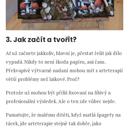
3. Jak začít a tvořit?
Ať už začnete jakkoliv, hlavní je, přestat řešit jak dílo
vypadá. Nikdy to není škoda papíru, ani času.
Překvapivě výtvarně nadaní mohou mít s arteterapií
větší problémy než laikové. Proč?
Protože už mohou být příliš fixovaní na líbivý a
profesionální výsledek. Ale o ten zde vůbec nejde.
Pamatujte, že malému dítěti, když matlá špagety na
tácek, jde arteterapie stejně tak dobře, jako