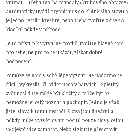
vnímat… Třeba tvorba mandaly (kruhového obrazce)
automaticky uvádí organismus do klidnějšího stavu a
je jedno, jestli ji kreslíte, nebo třeba tvoříte z šišek a
klacíků někde v přírodě.
Je to přístup k výtvarné tvorbě, tvoříte hlavně sami
pro sebe, ne pro to se ukázat, získat dobré
hodnocení….
Pomůže se nám v sobě lépe vyznat. Ne nadarmo se
říká, „vykreslit“ či „vidět něco v barvách“. Spletitý
svět naší duše může být složitý a může být až
nemožné jej celý poznat a pochopit. Jedno je však
jisté, slova k tomu nestačí. Slova jsou lineární a
někdy může vysvětlování pocitů pouze slovy celou
věc ještě více zamotat. Nebo si zkuste představit