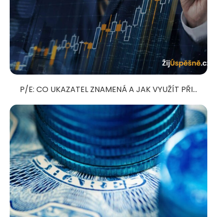
P/E: CO UKAZATEL ZNAMENÁ A JAK VYUŽÍT PŘI...