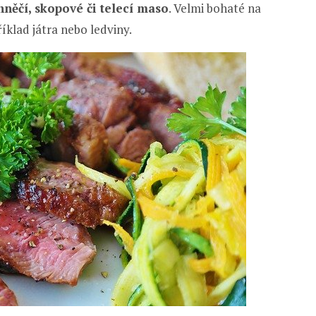
ehněčí, skopové či telecí maso
. Velmi bohaté na
íklad játra nebo ledviny.