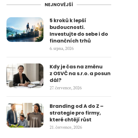
NEJNOVĚJŠÍ
5 kroků k lepší
budoucnosti.
Investujte do sebe i do
finančních trhů
6. srpna, 2026
Kdy je čas na změnu
z OSVČ na s.r.o. a posun
dál?
27. července, 2026
Branding od A do Z –
strategie pro firmy,
které chtějí růst
21. července, 2026