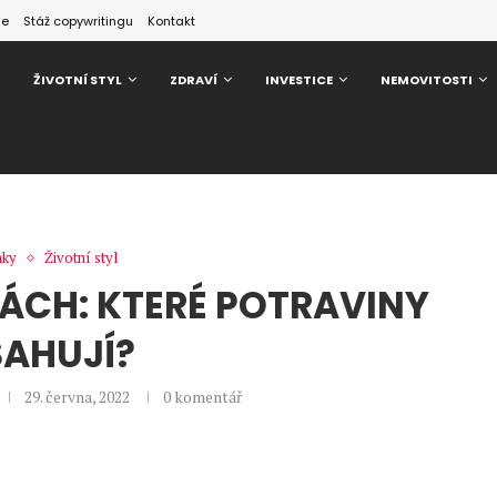
ze
Stáž copywritingu
Kontakt
ŽIVOTNÍ STYL
ZDRAVÍ
INVESTICE
NEMOVITOSTI
nky
Životní styl
ÁCH: KTERÉ POTRAVINY
AHUJÍ?
29. června, 2022
0 komentář