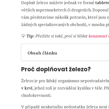
Doplnit železo můžete jednak ve formě
tablet
větších supermarketech či drogeriích. Doporu
vám představíme několik potravin, které jsou n
žádných specializovaných obchodů, v mnoha p
💡
Tip:
Přečtěte si také, proč si hlídat
konzumaci h
Obsah článku
Proč doplňovat železo?
Železo je pro lidský organismus nepostradateln
v krvi
, jehož rolí je rozvádění kyslíku v těle. 
chudokrevnosti.
V případě neakutního nedostatku železa není t