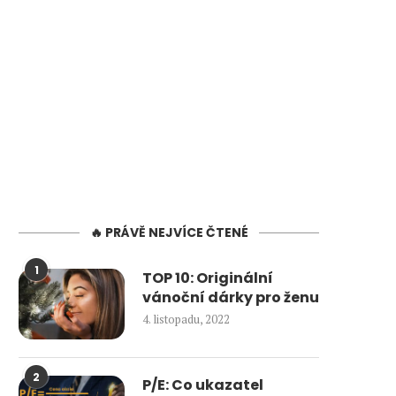
🔥 PRÁVĚ NEJVÍCE ČTENÉ
1
TOP 10: Originální
vánoční dárky pro ženu
4. listopadu, 2022
2
P/E: Co ukazatel