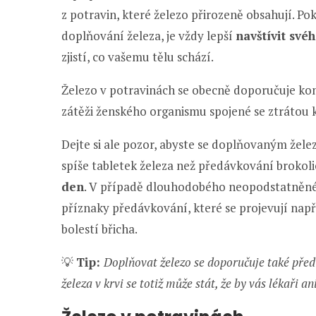
z potravin, které železo přirozeně obsahují. Po
doplňování železa, je vždy lepší
navštívit své
zjistí, co vašemu tělu schází.
Železo v potravinách se obecně doporučuje k
zátěži ženského organismu spojené se ztrátou 
Dejte si ale pozor, abyste se doplňovaným žel
spíše tabletek železa než předávkování brokol
den
. V případě dlouhodobého neopodstatněné
příznaky předávkování, které se projevují nap
bolestí břicha.
💡
Tip:
Doplňovat železo se doporučuje také pře
železa v krvi se totiž může stát, že by vás lékaři a