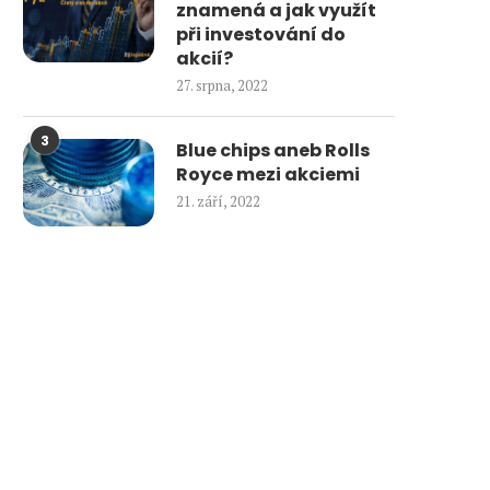
znamená a jak využít
při investování do
akcií?
27. srpna, 2022
3
Blue chips aneb Rolls
Royce mezi akciemi
21. září, 2022