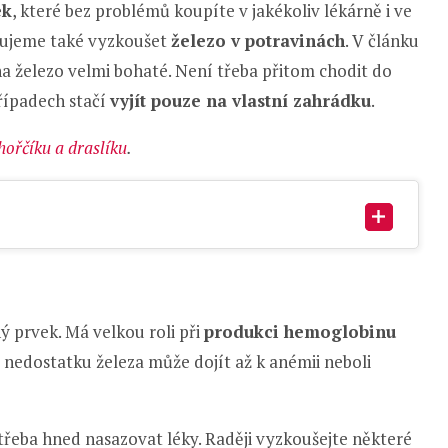
ek
, které bez problémů koupíte v jakékoliv lékárně i ve
čujeme také vyzkoušet
železo v potravinách
. V článku
a železo velmi bohaté. Není třeba přitom chodit do
řípadech stačí
vyjít pouze na vlastní zahrádku
.
ořčíku a draslíku
.
ý prvek. Má velkou roli při
produkci hemoglobinu
Při nedostatku železa může dojít až k anémii neboli
řeba hned nasazovat léky. Raději vyzkoušejte některé