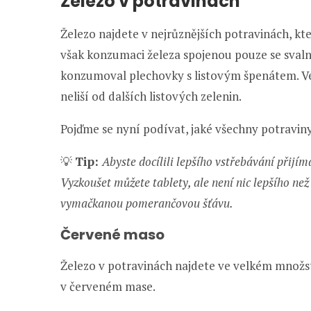
Železo v potravinách
Železo najdete v nejrůznějších potravinách, k
však konzumaci železa spojenou pouze se sval
konzumoval plechovky s listovým špenátem. Ve 
neliší od dalších listových zelenin.
Pojďme se nyní podívat, jaké všechny potraviny
💡
Tip:
Abyste docílili lepšího vstřebávání přijí
Vyzkoušet můžete tablety, ale není nic lepšího než
vymačkanou pomerančovou šťávu.
Červené maso
Železo v potravinách najdete ve velkém množs
v červeném mase.