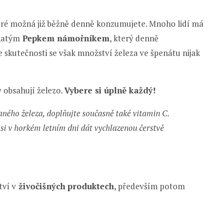
teré možná již běžně denně konzumujete. Mnoho lidí má
natým
Pepkem námořníkem
, který denně
skutečnosti se však množství železa ve špenátu nijak
 obsahují železo.
Vybere si úplně každý!
maného železa, doplňujte současně také vitamin C.
 si v horkém letním dni dát vychlazenou čerstvě
tví v
živočišných produktech
, především potom