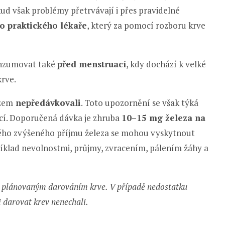
kud však problémy přetrvávají i přes pravidelné
ho praktického lékaře
, který za pomocí rozboru krve
onzumovat také
před menstruací
, kdy dochází k velké
krve.
ezem
nepředávkovali
. Toto upozornění se však týká
icí. Doporučená dávka je zhruba
10–15 mg železa na
ho zvýšeného příjmu železa se mohou vyskytnout
říklad nevolnostmi, průjmy, zvracením, pálením žáhy a
d plánovaným darováním krve. V případě nedostatku
ni darovat krev nenechali.