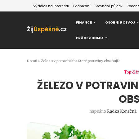
Výdělek na internetu
Podnikání
Srovnání půjček
Recen
FINANCE
OSOBNÍ ROZVOJ
PRÁCE Z DOMU
Domů
»
Železo v potravinách: Které potraviny obsahují?
Top člá
ŽELEZO V POTRAVIN
OBS
napsáno
Radka Konečná