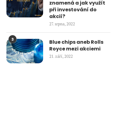
znamená a jak využít
při investování do
akcií?
27. srpna, 2022
3
Blue chips aneb Rolls
Royce mezi akciemi
21. září, 2022