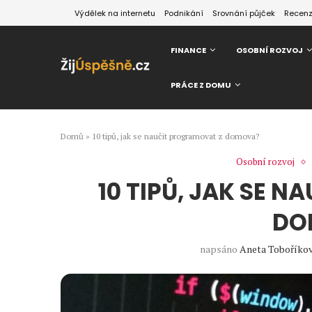
Výdělek na internetu
Podnikání
Srovnání půjček
Recen
FINANCE
OSOBNÍ ROZVOJ
PRÁCE Z DOMU
Domů
»
10 tipů, jak se naučit programovat z domova?
Osobní rozvoj
10 TIPŮ, JAK SE 
DO
napsáno
Aneta Toboříko