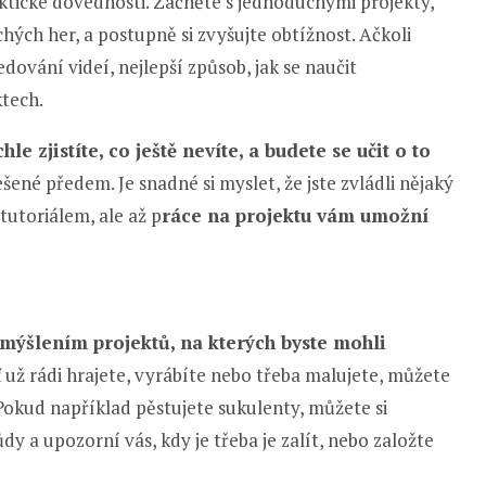
ktické dovednosti. Začněte s jednoduchými projekty,
ých her, a postupně si zvyšujte obtížnost. Ačkoli
ování videí, nejlepší způsob, jak se naučit
ktech.
le zjistíte, co ještě nevíte, a budete se učit o to
ené předem. Je snadné si myslet, že jste zvládli nějaký
 tutoriálem, ale až p
ráce na projektu vám umožní
mýšlením projektů, na kterých byste mohli
 už rádi hrajete, vyrábíte nebo třeba malujete, můžete
 Pokud například pěstujete sukulenty, můžete si
dy a upozorní vás, kdy je třeba je zalít, nebo založte