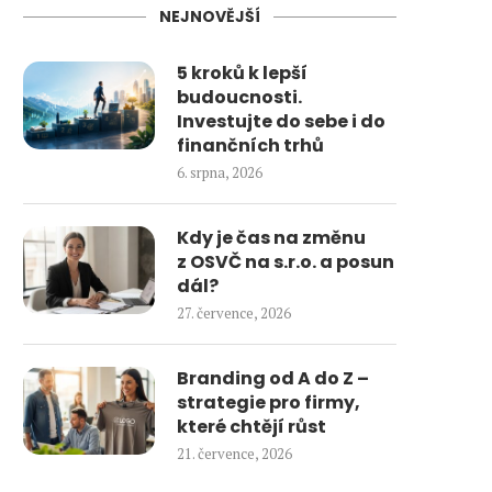
NEJNOVĚJŠÍ
5 kroků k lepší
budoucnosti.
Investujte do sebe i do
finančních trhů
6. srpna, 2026
Kdy je čas na změnu
z OSVČ na s.r.o. a posun
dál?
27. července, 2026
Branding od A do Z –
strategie pro firmy,
které chtějí růst
21. července, 2026