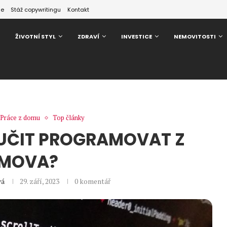
ze
Stáž copywritingu
Kontakt
ŽIVOTNÍ STYL
ZDRAVÍ
INVESTICE
NEMOVITOSTI
Práce z domu
Top články
NAUČIT PROGRAMOVAT Z
MOVA?
vá
29. září, 2023
0 komentář