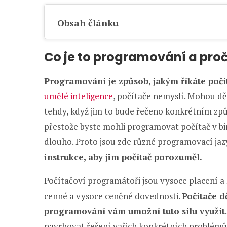
Obsah článku
Co je to programování a proč 
Programování je způsob, jakým říkáte počít
umělé inteligence
, počítače nemyslí. Mohou dě
tehdy, když jim to bude řečeno konkrétním zp
přestože byste mohli programovat počítač v bin
dlouho. Proto jsou zde různé programovací jaz
instrukce, aby jim počítač porozuměl.
Počítačoví programátoři jsou vysoce placení a
cenné a vysoce ceněné dovednosti.
Počítače d
programování vám umožní tuto sílu využít
navrhovat řešení vašich konkrétních problémů