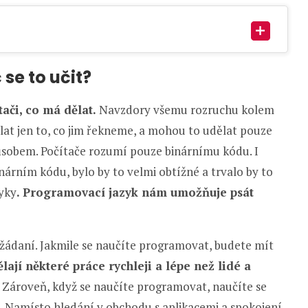
se to učit?
ači, co má dělat.
Navzdory všemu rozruchu kolem
lat jen to, co jim řekneme, a mohou to udělat pouze
ůsobem. Počítače rozumí pouze binárnímu kódu. I
árním kódu, bylo by to velmi obtížné a trvalo by to
yky
. Programovací jazyk nám umožňuje psát
 žádaní. Jakmile se naučíte programovat, budete mít
ělají některé práce rychleji a lépe než lidé a
. Zároveň, když se naučíte programovat, naučíte se
. Namísto hledání v obchodu s aplikacemi a spokojení