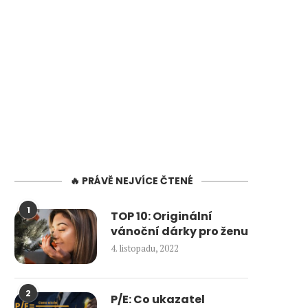
🔥 PRÁVĚ NEJVÍCE ČTENÉ
1
TOP 10: Originální
vánoční dárky pro ženu
4. listopadu, 2022
2
P/E: Co ukazatel