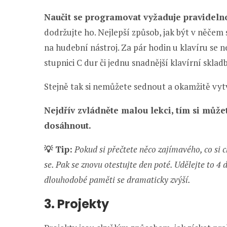
Naučit se programovat vyžaduje pravideln
dodržujte ho. Nejlepší způsob, jak být v něčem sk
na hudební nástroj. Za pár hodin u klavíru se
stupnici C dur či jednu snadnější klavírní sklad
Stejně tak si nemůžete sednout a okamžitě vytv
Nejdřív zvládněte malou lekci, tím si může
dosáhnout.
💡
Tip:
Pokud si přečtete něco zajímavého, co si 
se. Pak se znovu otestujte den poté. Udělejte to 4
dlouhodobé paměti se dramaticky zvýší.
3. Projekty