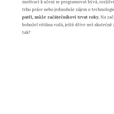
motivací k učení se programovat bývá, rozšíře
trhu práce nebo jednoduše zájem o technologi
patří, může začátečníkovi trvat roky.
Na začá
bohužel většina vzdá, ještě dříve než skutečně 
tak?