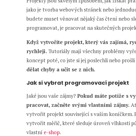
Projekty jsou skvělým způsobem, jak získat pra
jako je tvorba webových stránek nebo jednoduch
budete muset věnovat nějaký čas čtení nebo sled
programovat, je pracovat na skutečných proje
Když vytvoříte projekt, který vás zajímá, rych
rychleji.
Tutoriály mají všechny problémy vyřeš
koncept poté, co jste si jej poslechli nebo prošli
dělat chyby a učit se z nich.
Jak si vybrat programovací projekt
Jaké jsou vaše zájmy?
Pokud máte potíže s vy
pracovat, začněte svými vlastními zájmy.
Ať
vytvořit projekt související s vaším koníčkem.
vytvořit měřič, které sleduje úroveň vlhkosti pů
vlastní
e-shop
.