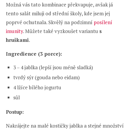
Možná vás tato kombinace překvapuje, avšak já
tento salát miluji od střední školy, kde jsem jej
poprvé ochutnala. Skvělý na podzimní
posílení
imunity
. Můžete také vyzkoušet variantu
s
hruškami
.
Ingredience (3 porce):
3 – 4 jablka (lepší jsou méně sladká)
tvrdý sýr (gouda nebo eidam)
4 lžíce bílého jogurtu
sůl
Postup:
Nakrájejte na malé kostičky jablka a stejné množství