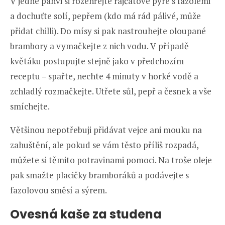
V jedné pánvi si rozehřejte rajčatové pyré s fazolemi
a dochuťte solí, pepřem (kdo má rád pálivé, může
přidat chilli). Do mísy si pak nastrouhejte oloupané
brambory a vymačkejte z nich vodu. V případě
květáku postupujte stejně jako v předchozím
receptu – spařte, nechte 4 minuty v horké vodě a
zchladlý rozmačkejte. Utřete sůl, pepř a česnek a vše
smíchejte.
Většinou nepotřebuji přidávat vejce ani mouku na
zahuštění, ale pokud se vám těsto příliš rozpadá,
můžete si těmito potravinami pomoci. Na troše oleje
pak smažte placičky bramboráků a podávejte s
fazolovou směsí a sýrem.
Ovesná kaše za studena