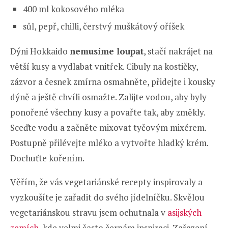
400 ml kokosového mléka
sůl, pepř, chilli, čerstvý muškátový oříšek
Dýni Hokkaido
nemusíme loupat
, stačí nakrájet na
větší kusy a vydlabat vnitřek. Cibuly na kostičky,
zázvor a česnek zmírna osmahněte, přidejte i kousky
dýně a ještě chvíli osmažte. Zalijte vodou, aby byly
ponořené všechny kusy a povařte tak, aby změkly.
Sceďte vodu a začněte mixovat tyčovým mixérem.
Postupně přilévejte mléko a vytvořte hladký krém.
Dochuťte kořením.
Věřím, že vás vegetariánské recepty inspirovaly a
vyzkoušíte je zařadit do svého jídelníčku. Skvělou
vegetariánskou stravu jsem ochutnala v
asijských
zemích
, kde velmi často čerpám inspiraci. Zařazení