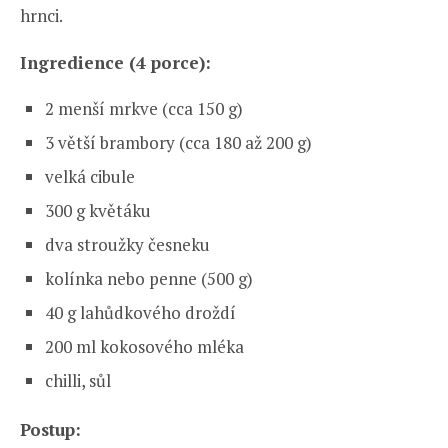
hrnci.
Ingredience (4 porce):
2 menší mrkve (cca 150 g)
3 větší brambory (cca 180 až 200 g)
velká cibule
300 g květáku
dva stroužky česneku
kolínka nebo penne (500 g)
40 g lahůdkového droždí
200 ml kokosového mléka
chilli, sůl
Postup: