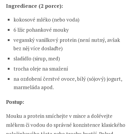
Ingredience (2 porce):
kokosové mléko (nebo voda)
6 lžic pohankové mouky
veganský vanilkový protein (není nutný, avšak
bez něj více doslaďte)
sladidlo (sirup, med)
trocha oleje na smažení
na ozdobení čerstvé ovoce, bílý (sójový) jogurt,
marmeláda apod.
Postup:
Mouku a protein smíchejte v misce a dolévejte
mlékem či vodou do správné konzistence klasického
palačinkového těsta nebo trochu hustší. Pokud