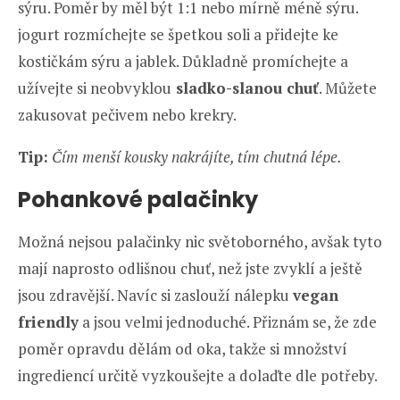
sýru. Poměr by měl být 1:1 nebo mírně méně sýru.
jogurt rozmíchejte se špetkou soli a přidejte ke
kostičkám sýru a jablek. Důkladně promíchejte a
užívejte si neobvyklou
sladko-slanou chuť
. Můžete
zakusovat pečivem nebo krekry.
Tip:
Čím menší kousky nakrájíte, tím chutná lépe.
Pohankové palačinky
Možná nejsou palačinky nic světoborného, avšak tyto
mají naprosto odlišnou chuť, než jste zvyklí a ještě
jsou zdravější. Navíc si zaslouží nálepku
vegan
friendly
a jsou velmi jednoduché. Přiznám se, že zde
poměr opravdu dělám od oka, takže si množství
ingrediencí určitě vyzkoušejte a dolaďte dle potřeby.