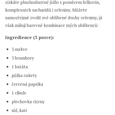
získáte plnohodnotné jídlo s poměrem bílkovin,
komplexních sacharidů i zeleniny. Můžete
samozřejmě zvolit své oblíbené druhy zeleniny, já
však miluji barevné kombinace mých oblíbenců:
Ingredience (3 porce):
3 mrkve
3 brambory
1 batáta
půlka cukety
červená paprika
1 cibule
plechovka cizrny
sůl, kari