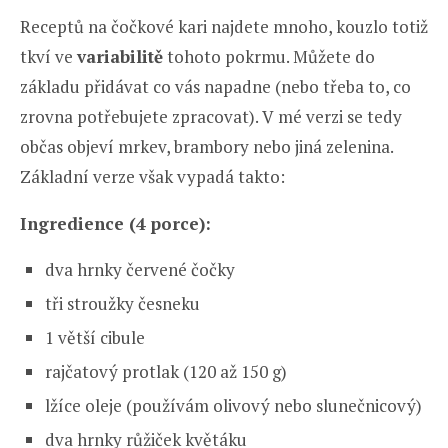
Receptů na čočkové kari najdete mnoho, kouzlo totiž
tkví ve
variabilitě
tohoto pokrmu. Můžete do
základu přidávat co vás napadne (nebo třeba to, co
zrovna potřebujete zpracovat). V mé verzi se tedy
občas objeví mrkev, brambory nebo jiná zelenina.
Základní verze však vypadá takto:
Ingredience (4 porce):
dva hrnky červené čočky
tři stroužky česneku
1 větší cibule
rajčatový protlak (120 až 150 g)
lžíce oleje (používám olivový nebo slunečnicový)
dva hrnky růžiček květáku