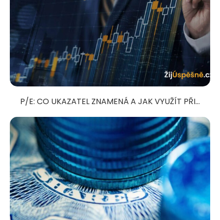
P/E: CO UKAZATEL ZNAMENÁ A JAK VYUŽÍT PŘI...