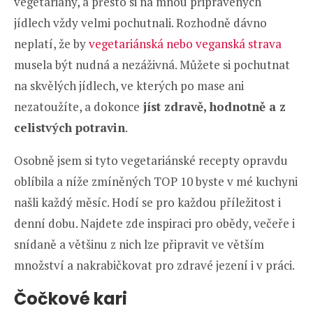
vegetariány, a přesto si na mnou připravených
jídlech vždy velmi pochutnali. Rozhodně dávno
neplatí, že by
vegetariánská nebo veganská strava
musela být nudná a nezáživná. Můžete si pochutnat
na skvělých jídlech, ve kterých po mase ani
nezatoužíte, a dokonce
jíst zdravě, hodnotně a z
celistvých potravin
.
Osobně jsem si tyto vegetariánské recepty opravdu
oblíbila a níže zmíněných TOP 10 byste v mé kuchyni
našli každý měsíc. Hodí se pro každou příležitost i
denní dobu. Najdete zde inspiraci pro obědy, večeře i
snídaně a většinu z nich lze připravit ve větším
množství a nakrabičkovat pro zdravé jezení i v práci.
Čočkové kari