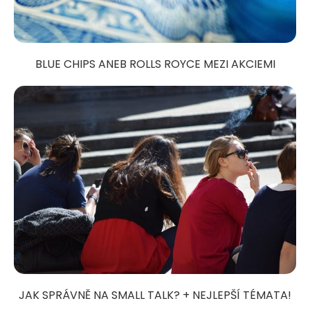
BLUE CHIPS ANEB ROLLS ROYCE MEZI AKCIEMI
JAK SPRÁVNĚ NA SMALL TALK? + NEJLEPŠÍ TÉMATA!