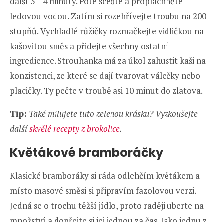
další 3 – 4 minuty. Poté sceďte a propláchněte
ledovou vodou. Zatím si rozehřívejte troubu na 200
stupňů. Vychladlé růžičky rozmačkejte vidličkou na
kašovitou směs a přidejte všechny ostatní
ingredience. Strouhanka má za úkol zahustit kaši na
konzistenci, ze které se dají tvarovat válečky nebo
placičky. Ty pečte v troubě asi 10 minut do zlatova.
Tip:
Také milujete tuto zelenou krásku? Vyzkoušejte
další
skvělé recepty z brokolice
.
Květákové bramboráčky
Klasické bramboráky si ráda odlehčím květákem a
místo masové směsi si připravím fazolovou verzi.
Jedná se o trochu těžší jídlo, proto raději uberte na
množství a dopřejte si jej jednou za čas. Jako jednu z