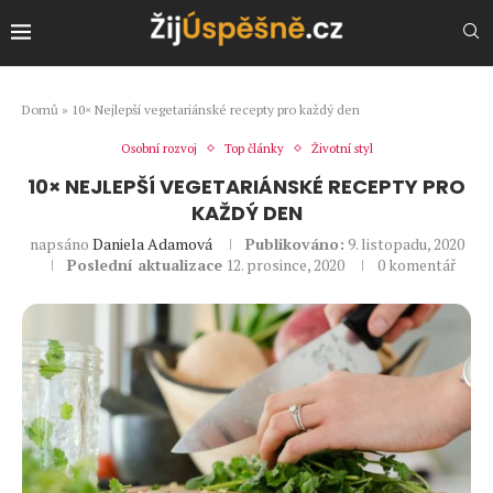
Domů
»
10× Nejlepší vegetariánské recepty pro každý den
Osobní rozvoj
Top články
Životní styl
10× NEJLEPŠÍ VEGETARIÁNSKÉ RECEPTY PRO
KAŽDÝ DEN
napsáno
Daniela Adamová
Publikováno:
9. listopadu, 2020
Poslední aktualizace
12. prosince, 2020
0 komentář