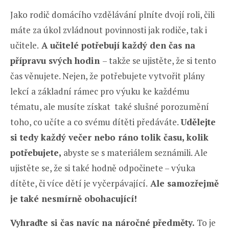
Jako rodič domácího vzdělávání plníte dvojí roli, čili
máte za úkol zvládnout povinnosti jak rodiče, tak i
učitele.
A učitelé potřebují každý den čas na
přípravu svých hodin
– takže se ujistěte, že si tento
čas věnujete. Nejen, že potřebujete vytvořit plány
lekcí a základní rámec pro výuku ke každému
tématu, ale musíte získat také slušné porozumění
toho, co učíte a co svému dítěti předáváte.
Udělejte
si tedy každý večer nebo ráno tolik času, kolik
potřebujete,
abyste se s materiálem seznámili. Ale
ujistěte se, že si také hodně odpočinete – výuka
dítěte, či více dětí je vyčerpávající.
Ale samozřejmě
je také nesmírně obohacující!
Vyhraďte si čas navíc na náročné předměty.
To je