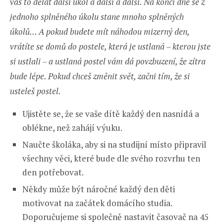
vás to dělat další úkol a další a další. Na konci dne se z
jednoho splněného úkolu stane mnoho splněných
úkolů… A pokud budete mít náhodou mizerný den,
vrátíte se domů do postele, která je ustlaná – kterou jste
si ustlali – a ustlaná postel vám dá povzbuzení, že zítra
bude lépe. Pokud chceš změnit svět, začni tím, že si
usteleš postel.
Ujistěte se, že se vaše dítě každý den nasnídá a
oblékne, než zahájí výuku.
Naučte školáka, aby si na studijní místo připravil
všechny věci, které bude dle svého rozvrhu ten
den potřebovat.
Někdy může být náročné každý den děti
motivovat na začátek domácího studia.
Doporučujeme si společně nastavit časovač na 45