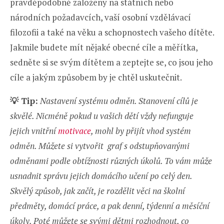
pravděpodobně založeny na státních nebo
národních požadavcích, vaší osobní vzdělávací
filozofii a také na věku a schopnostech vašeho dítěte.
Jakmile budete mít nějaké obecné cíle a měřítka,
sedněte si se svým dítětem a zeptejte se, co jsou jeho
cíle a jakým způsobem by je chtěl uskutečnit.
💡
Tip:
Nastavení systému odměn. Stanovení cílů je
skvělé. Nicméně pokud u vašich dětí vždy nefunguje
jejich vnitřní
motivace
, mohl by přijít vhod systém
odměn. Můžete si vytvořit graf s odstupňovanými
odměnami podle obtížnosti různých úkolů. To vám může
usnadnit správu jejich domácího učení po celý den.
Skvělý způsob, jak začít, je rozdělit věci na školní
předměty, domácí práce, a pak denní, týdenní a měsíční
úkoly. Poté můžete se svými dětmi rozhodnout, co