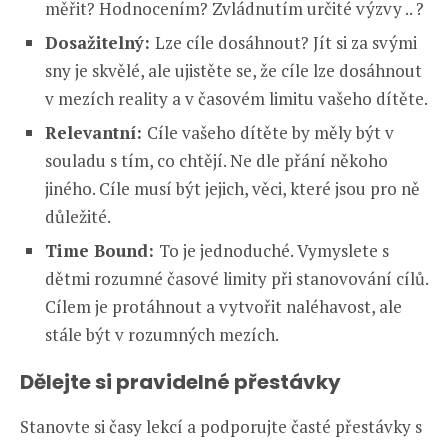
měřit? Hodnocením? Zvládnutím určité výzvy .. ?
Dosažitelný:
Lze cíle dosáhnout? Jít si za svými
sny je skvělé, ale ujistěte se, že cíle lze dosáhnout
v mezích reality a v časovém limitu vašeho dítěte.
Relevantní:
Cíle vašeho dítěte by měly být v
souladu s tím, co chtějí. Ne dle přání někoho
jiného. Cíle musí být jejich, věci, které jsou pro ně
důležité.
Time Bound:
To je jednoduché. Vymyslete s
dětmi rozumné časové limity při stanovování cílů.
Cílem je protáhnout a vytvořit naléhavost, ale
stále být v rozumných mezích.
Dělejte si pravidelné přestávky
Stanovte si časy lekcí a podporujte časté přestávky s