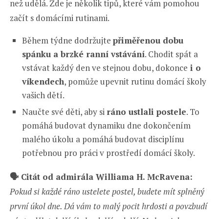
než udělá. Zde je několik tipů, které vám pomohou
začít s domácími rutinami.
Během týdne dodržujte
přiměřenou dobu
spánku a brzké ranní vstávání
. Chodit spát a
vstávat každý den ve stejnou dobu, dokonce
i o
víkendech
, pomůže upevnit rutinu domácí školy
vašich dětí.
Naučte své děti, aby si
ráno ustlali postele
. To
pomáhá budovat dynamiku dne dokončením
malého úkolu a pomáhá budovat disciplínu
potřebnou pro práci v prostředí domácí školy.
🗣️
Citát od admirála Williama H. McRavena:
Pokud si každé ráno ustelete postel, budete mít splněný
první úkol dne. Dá vám to malý pocit hrdosti a povzbudí