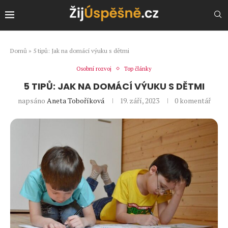
Domů
»
5 tipů: Jak na domácí výuku s dětmi
Osobní rozvoj
Top články
5 TIPŮ: JAK NA DOMÁCÍ VÝUKU S DĚTMI
napsáno
Aneta Toboříková
19. září, 2023
0 komentář