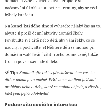
domácích vzdělávacích aktivit. Projděte si
načasování úkolů a stanovte si termíny, aby se věci
hýbaly kupředu.
Na konci každého dne
si vyhraďte nějaký čas na to,
abyste si prošli denní aktivity domácí školy.
Povzbuďte své dítě nebo děti, aby vám řekly, co se
naučily, a pochvalte je! Některé děti se mohou při
domácím vzdělávání cítit trochu osamocené, takže
trocha povzbuzení jde daleko.
💡
Tip:
Komunikujte také s přezkušovatelem vašeho
dítěte,pokud je to možné. Piště mu e-mailem jakékoli
problémy nebo otázky, které se mohou objevit, a zjistěte,
jaká jsou jejich očekávání.
Podporujte sociální interakce