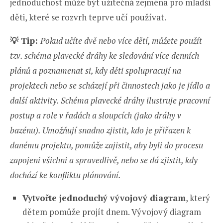
jednoduchost může být užitečná zejména pro mladší
děti, které se rozvrh teprve učí používat.
💡
Tip:
Pokud učíte dvě nebo více dětí, můžete použít
tzv. schéma plavecké dráhy ke sledování více denních
plánů a poznamenat si, kdy děti spolupracují na
projektech nebo se scházejí při činnostech jako je jídlo a
další aktivity. Schéma plavecké dráhy ilustruje pracovní
postup a role v řadách a sloupcích (jako dráhy v
bazénu). Umožňují snadno zjistit, kdo je přiřazen k
danému projektu, pomůže zajistit, aby byli do procesu
zapojeni všichni a spravedlivě, nebo se dá zjistit, kdy
dochází ke konfliktu plánování.
Vytvořte jednoduchý vývojový diagram
, který
dětem pomůže projít dnem. Vývojový diagram