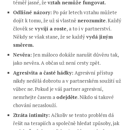
téměř jasné, že
vztah nemůže fungovat.
Odlišné názory:
Po pár letech vztahu můžete
dojít k tomu, že už si vlastně
nerozumíte
. Každý
člověk se
vyvíjí a roste
, a to i v partnerství.
Někdy se však stane, že se každý
vydá jiným
směrem.
Nevěra:
Jen máloco dokáže narušit důvěru tak,
jako nevěra. A občas už není cesty zpět.
Agresivita a časté hádky:
Agresivní přístup
nikdy nedělá dobrotu a v partnerském soužití už
vůbec ne. Pokud je váš partner agresivní,
nemrhejte časem a
odejděte
. Nikdo si takové
chování nezaslouží.
Ztráta intimity:
Ačkoliv se tento problém dá
řešit na terapiích a společně hledat způsoby, jak