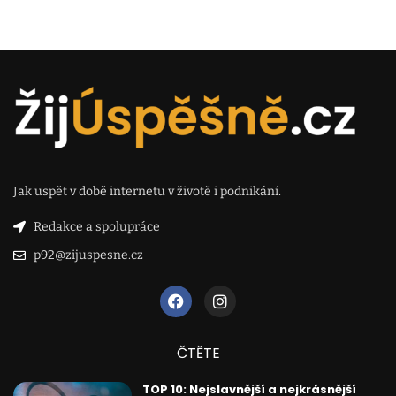
Jak uspět v době internetu v životě i podnikání.
Redakce a spolupráce
p92@zijuspesne.cz
ČTĚTE
TOP 10: Nejslavnější a nejkrásnější