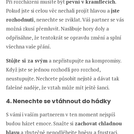
Při rozcházení musíte být
pevní v kramflecích
.
Pokud jste si celou věc nechali projít hlavou a
jste
rozhodnuti
, nenechte se zviklat. Váš partner se vás
možná zkusí přemluvit. Naslibuje hory doly a
odpřisáhne, že tentokrát se opravdu změní a splní
všechna vaše přání.
Stůjte si za svým
a nepřistupujte na kompromisy.
Když jste se jednou rozhodli pro rozchod,
neustupujte. Nechcete působit nejistě a dávat tak
falešné naděje, že vztah může mít ještě šanci.
4. Nenechte se vtáhnout do hádky
S vámi i vaším partnerem v ten moment nejspíš
budou házet emoce. Snažte si
zachovat chladnou
hlavu
a zbytečně nepodléhejte hněvu a frustraci.