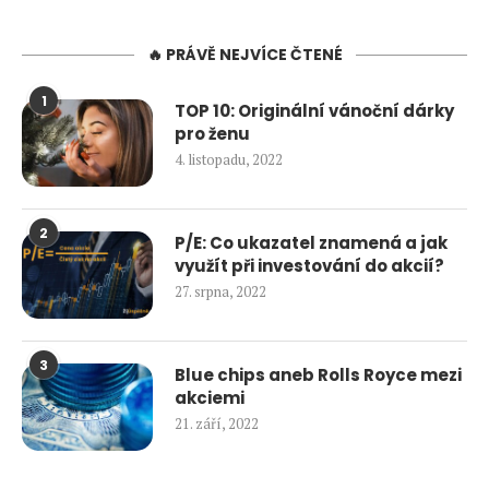
🔥 PRÁVĚ NEJVÍCE ČTENÉ
1
TOP 10: Originální vánoční dárky
pro ženu
4. listopadu, 2022
2
P/E: Co ukazatel znamená a jak
využít při investování do akcií?
27. srpna, 2022
3
Blue chips aneb Rolls Royce mezi
akciemi
21. září, 2022