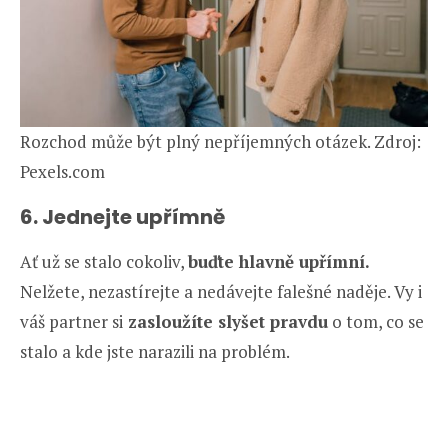
Rozchod může být plný nepříjemných otázek. Zdroj:
Pexels.com
6. Jednejte upřímně
Ať už se stalo cokoliv,
buďte hlavně upřímní.
Nelžete, nezastírejte a nedávejte falešné naděje. Vy i
váš partner si
zasloužíte slyšet pravdu
o tom, co se
stalo a kde jste narazili na problém.