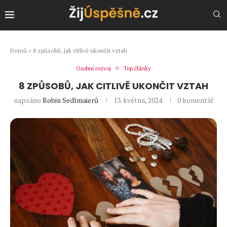
Domů
»
8 způsobů, jak citlivě ukončit vztah
Osobní rozvoj
Top články
8 ZPŮSOBŮ, JAK CITLIVĚ UKONČIT VZTAH
napsáno
Robin Sedlmaierů
13. května, 2024
0 komentář