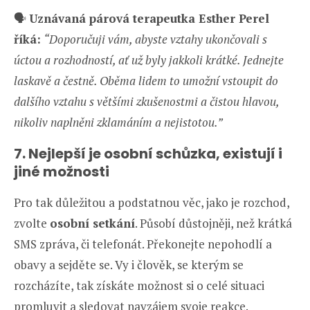
🗣️
Uznávaná párová terapeutka Esther Perel
říká:
“Doporučuji vám, abyste vztahy ukončovali s
úctou a rozhodností, ať už byly jakkoli krátké. Jednejte
laskavě a čestně. Oběma lidem to umožní vstoupit do
dalšího vztahu s většími zkušenostmi a čistou hlavou,
nikoliv naplněni zklamáním a nejistotou.”
7. Nejlepší je osobní schůzka, existují i
jiné možnosti
Pro tak důležitou a podstatnou věc, jako je rozchod,
zvolte
osobní setkání
. Působí důstojněji, než krátká
SMS zpráva, či telefonát. Překonejte nepohodlí a
obavy a sejděte se. Vy i člověk, se kterým se
rozcházíte, tak získáte možnost si o celé situaci
promluvit a sledovat navzájem svoje reakce.