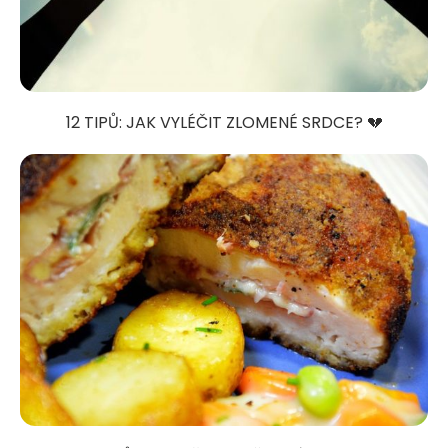
12 TIPŮ: JAK VYLÉČIT ZLOMENÉ SRDCE? 💔