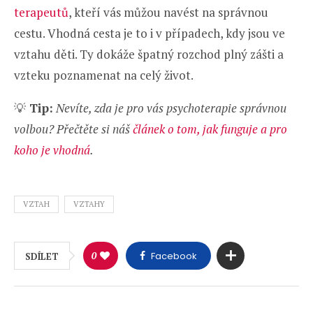
terapeutů
, kteří vás můžou navést na správnou
cestu. Vhodná cesta je to i v případech, kdy jsou ve
vztahu děti. Ty dokáže špatný rozchod plný zášti a
vzteku poznamenat na celý život.
💡
Tip:
Nevíte, zda je pro vás psychoterapie správnou
volbou? Přečtěte si náš
článek o tom, jak funguje a pro
koho je vhodná
.
VZTAH
VZTAHY
0
Facebook
SDÍLET