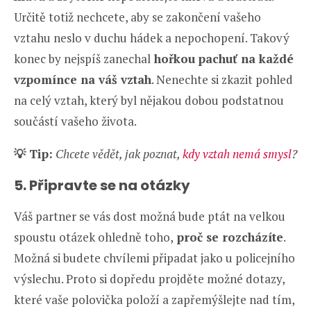
Určitě totiž nechcete, aby se zakončení vašeho
vztahu neslo v duchu hádek a nepochopení. Takový
konec by nejspíš zanechal
hořkou pachuť na každé
vzpomínce na váš vztah
. Nenechte si zkazit pohled
na celý vztah, který byl nějakou dobou podstatnou
součástí vašeho života.
💡 Tip:
Chcete vědět, jak poznat,
kdy vztah nemá smysl
?
5. Připravte se na otázky
Váš partner se vás dost možná bude ptát na velkou
spoustu otázek ohledně toho,
proč se rozcházíte
.
Možná si budete chvílemi připadat jako u policejního
výslechu. Proto si dopředu projděte možné dotazy,
které vaše polovička položí a zapřemýšlejte nad tím,