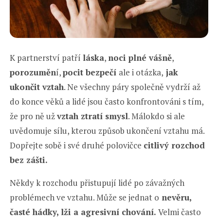
K partnerství patří
láska
,
noci plné vášně
,
porozuměn
í,
pocit bezpečí
ale i otázka,
jak
ukončit vztah
. Ne všechny páry společně vydrží až
do konce věků a lidé jsou často konfrontováni s tím,
že pro ně už
vztah ztratí smysl
. Málokdo si ale
uvědomuje sílu, kterou způsob ukončení vztahu má.
Dopřejte sobě i své druhé polovičce
citlivý rozchod
bez zášti.
Někdy k rozchodu přistupují lidé po závažných
problémech ve vztahu. Může se jednat o
nevěru,
časté hádky, lži a agresivní chování.
Velmi často