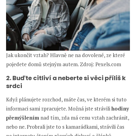
Jak ukončit vztah? Hlavně ne na dovolené, ze které
pojedete domů stejným autem. Zdroj: Pexels.com
2. Buďte citliví a neberte si věci příliš k
srdci
Když plánujete rozchod, máte čas, ve kterém si tuto
informaci sami zpracujete. Možná jste strávili
hodiny
přemýšlením
nad tím, zda má cenu vztah zachránit,
nebo ne. Probrali jste to s kamarádkami, strávili čas
na internetu čtením různých diskuzí a článků.