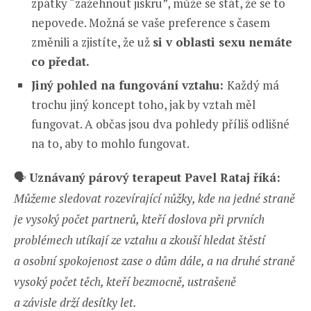
zpátky “zažehnout jiskru”, může se stát, že se to
nepovede. Možná se vaše preference s časem
změnili a zjistíte, že už
si v oblasti sexu nemáte
co předat.
Jiný pohled na fungování vztahu:
Každý má
trochu jiný koncept toho, jak by vztah měl
fungovat. A občas jsou dva pohledy příliš odlišné
na to, aby to mohlo fungovat.
🗣️
Uznávaný párový terapeut Pavel Rataj říká:
Můžeme sledovat rozevírající nůžky, kde na jedné straně
je vysoký počet partnerů, kteří doslova při prvních
problémech utíkají ze vztahu a zkouší hledat štěstí
a osobní spokojenost zase o dům dále, a na druhé straně
vysoký počet těch, kteří bezmocně, ustrašeně
a závisle drží desítky let.