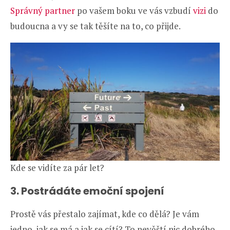
Správný partner
po vašem boku ve vás vzbudí
vizi
do
budoucna a vy se tak těšíte na to, co přijde.
Kde se vidíte za pár let?
3. Postrádáte emoční spojení
Prostě vás přestalo zajímat, kde co dělá? Je vám
jedno, jak se má a jak se cítí? To nevěští nic dobrého,