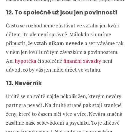
12. To společné už jsou jen povinnosti
Často se rozhodneme zůstávat ve vztahu jen kvůli
dětem. To ale není správně. Málokdo si umíme
připustit, že
vztah nikam nevede
a setrváváme tak
v něm jen kvůli určitým závazkům a povinnostem.
Ani
hypotéka
či společné
finanční závazky
není
důvod, co by vás jen mělo držet ve vztahu.
13. Nevěrník
Určitě se na světě najde několik žen, kterým nevěry
partnera nevadí. Na druhé straně pak stojí zraněné
ženy, které to časem ničí více a více. Nevěra značně
zasáhne naše sebevědomí a psychiku. To je klíčové
pro naši spokojenost. Netrapte se s chronickým