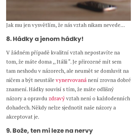
Jak mu jen vysvětlím, že nás vztah nikam nevede…
8. Hádky a jenom hádky!
V žádném případě kvalitní vztah nepostavíte na
tom, že máte doma ,, Itálii “. Je přirozené mít sem
tam neshodu v názorech, ale neumět se domluvit na
ničem a být neustále
vynervovaná
není zrovna dobré
znamení. Hádky souvisí s tím, že máte odlišný
názory a opravdu
zdravý
vztah není o každodenních
dohadech. Někdy nelze sjednotit naše názory a
akceptovat je.
9. Bože, ten mi leze na nervy