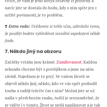
cítíte, že vám je jeho dotyk otravný či protivný a
navíc jste se dostala do bodu, kdy s ním spíte jen z
určité povinnosti, je to problém.
❣️
Extra rada:
Uvědomte si tohle včas, zabráníte tomu,
že později budete vyhledávat sexuální uspokojení někde
jinde.
7. Někdo jiný na obzoru
Začátky vztahu jsou krásné.
Zamilovanost
. Každou
sekundu chceme být s protějškem a jsme na něm
závislí. Najednou je to pryč. Ve vašem životě se
objevil někdo jiný, někdo, kdo ve vás opět probudil
touhu a raději trávíte čas s ním? Možná jste se už
našla v předchozím znaku, tudíž je srozumitelné, že
se vidíte i v tomto. Život se nedá naplánovat a je tak