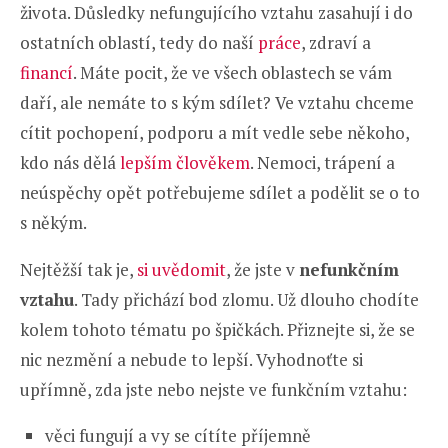
života. Důsledky nefungujícího vztahu zasahují i do
ostatních oblastí, tedy do naší
práce
, zdraví a
financí
. Máte pocit, že ve všech oblastech se vám
daří, ale nemáte to s kým sdílet? Ve vztahu chceme
cítit pochopení, podporu a mít vedle sebe někoho,
kdo nás dělá
lepším člověkem
. Nemoci, trápení a
neúspěchy opět potřebujeme sdílet a podělit se o to
s někým.
Nejtěžší tak je,
si uvědomit
, že jste v
nefunkčním
vztahu
. Tady přichází bod zlomu. Už dlouho chodíte
kolem tohoto tématu po špičkách. Přiznejte si, že se
nic nezmění a nebude to lepší. Vyhodnoťte si
upřímně, zda jste nebo nejste ve funkčním vztahu:
věci fungují a vy se cítíte příjemně