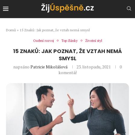
Domů
»
15 Znaků: Jak poznat, že vztah nemá smysl
Osobní rozvoj
Top články
Životní styl
15 ZNAKŮ: JAK POZNAT, ŽE VZTAH NEMÁ
SMYSL
napsáno
Patricie Mikolášová
23. listopadu, 2021
0
komentář