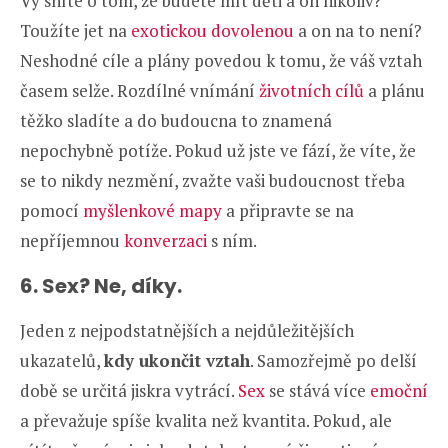
Vy sníte o tom, že budete mít děti a on nikoliv?
Toužíte jet na
exotickou dovolenou
a on na to není?
Neshodné cíle a plány povedou k tomu, že váš vztah
časem selže. Rozdílné vnímání
životních cílů
a plánu
těžko sladíte a do budoucna to znamená
nepochybně potíže. Pokud už jste ve fází, že víte, že
se to nikdy nezmění, zvažte vaši budoucnost třeba
pomocí
myšlenkové mapy
a připravte se na
nepříjemnou
konverzaci
s ním.
6. Sex? Ne, díky.
Jeden z nejpodstatnějších a nejdůležitějších
ukazatelů,
kdy ukončit vztah
. Samozřejmě po delší
době se určitá jiskra vytrácí.
Sex
se stává více
emoční
a převažuje spíše kvalita než kvantita. Pokud, ale