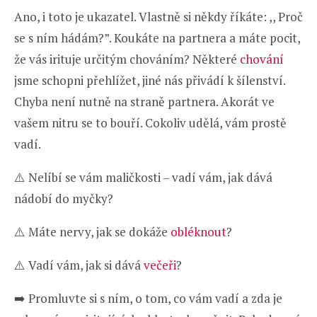
Ano, i toto je ukazatel. Vlastně si někdy říkáte: ,, Proč
se s ním hádám?”. Koukáte na partnera a máte pocit,
že vás irituje určitým chováním? Některé
chování
jsme schopni přehlížet, jiné nás přivádí k šílenství.
Chyba není nutně na straně partnera. Akorát ve
vašem nitru se to bouří. Cokoliv udělá, vám prostě
vadí.
⚠️ Nelíbí se vám maličkosti – vadí vám, jak dává
nádobí do myčky?
⚠️ Máte nervy, jak se dokáže
obléknout
?
⚠️ Vadí vám, jak si dává
večeři
?
➡️ Promluvte si s ním, o tom, co vám vadí a zda je