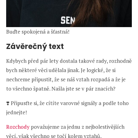
Buďte spokojená a šťastná!
Závěrečný text
Kdybych před pár lety dostala takové rady, rozhodně
bych některé věci udělala jinak. Je logické, že si
nechceme připustit, že se náš vztah rozpadá a že je
to všechno špatně. Našla jste se v pár znacích?
❣️ Připusťte si, že cítíte varovné signály a podle toho
jednejte!
Rozchody
považujeme za jednu z nejbolestivějších
věcí, však všechno se točí kolem vztahů,