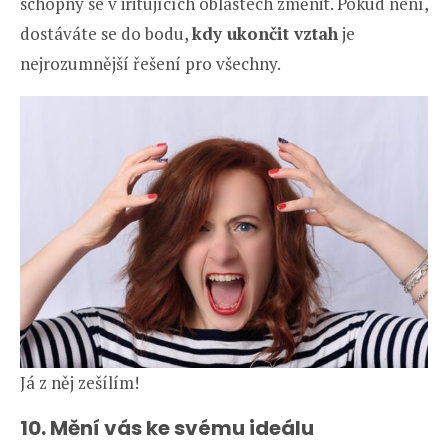
schopný se v iritujících oblastech změnit. Pokud není,
dostáváte se do bodu,
kdy ukončit vztah
je
nejrozumnější řešení pro všechny.
Já z něj zešílím!
10. Mění vás ke svému ideálu