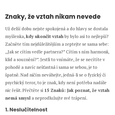
Znaky, že vztah nikam nevede
Už delší dobu nejste spokojená a do hlavy se dostala
myšlenka,
kdy ukončit vztah
by bylo asi to nejlepší?
Začněte tím nejdůležitějším a zeptejte se sama sebe:
,,Jak se cítím vedle partnera?” Cítím s ním harmonii,
klid a souznění?”. Jestli to vnímáte, že se necítíte v
pohodě a navíc nešťastná i sama se sebou, je to
špatně. Nad ničím neváhejte, jedná-li se o fyzický či
psychický teror, to je znak, kdy není potřeba nadále
nic řešit. Přečtěte si
15 Znaků: Jak poznat, že vztah
nemá smysl
a neprodlužujte své trápení.
1. Neslučitelnost