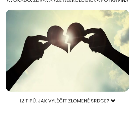
AVOKÁDO: ZDRAVÁ ALE NEEKOLOGICKÁ POTRAVINA
12 TIPŮ: JAK VYLÉČIT ZLOMENÉ SRDCE? 💔