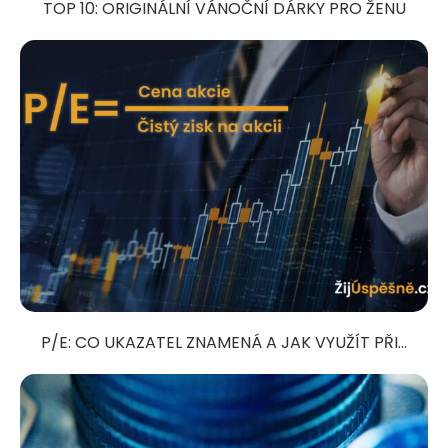
TOP 10: ORIGINÁLNÍ VÁNOČNÍ DÁRKY PRO ŽENU
P/E: CO UKAZATEL ZNAMENÁ A JAK VYUŽÍT PŘI...