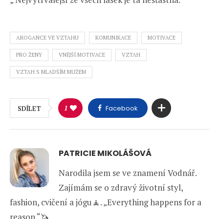
AROGANCE VE VZTAHU
KOMUNIKACE
MOTIVACE
PRO ŽENY
VNĚJŠÍ MOTIVACE
VZTAH
VZTAH S MLADŠÍM MUŽEM
1
Facebook
SDÍLET
PATRICIE MIKOLÁŠOVÁ
Narodila jsem se ve znamení Vodnář.
Zajímám se o zdravý životní styl,
fashion, cvičení a jógu🧘. „Everything happens for a
reason.“🦄