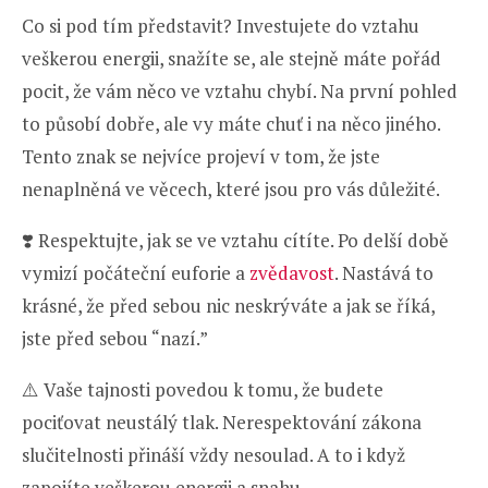
Co si pod tím představit? Investujete do vztahu
veškerou energii, snažíte se, ale stejně máte pořád
pocit, že vám něco ve vztahu chybí. Na první pohled
to působí dobře, ale vy máte chuť i na něco jiného.
Tento znak se nejvíce projeví v tom, že jste
nenaplněná ve věcech, které jsou pro vás důležité.
❣️ Respektujte, jak se ve vztahu cítíte. Po delší době
vymizí počáteční euforie a
zvědavost
. Nastává to
krásné, že před sebou nic neskrýváte a jak se říká,
jste před sebou “nazí.”
⚠️ Vaše tajnosti povedou k tomu, že budete
pociťovat neustálý tlak. Nerespektování zákona
slučitelnosti přináší vždy nesoulad. A to i když
zapojíte veškerou energii a snahu.