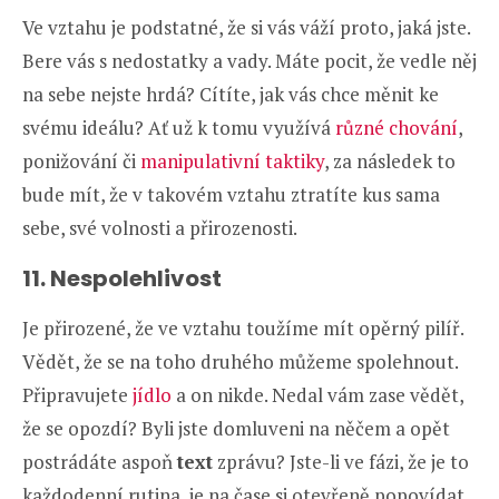
Ve vztahu je podstatné, že si vás váží proto, jaká jste.
Bere vás s nedostatky a vady. Máte pocit, že vedle něj
na sebe nejste hrdá? Cítíte, jak vás chce měnit ke
svému ideálu? Ať už k tomu využívá
různé chování
,
ponižování či
manipulativní taktiky
, za následek to
bude mít, že v takovém vztahu ztratíte kus sama
sebe, své volnosti a přirozenosti.
11. Nespolehlivost
Je přirozené, že ve vztahu toužíme mít opěrný pilíř.
Vědět, že se na toho druhého můžeme spolehnout.
Připravujete
jídlo
a on nikde. Nedal vám zase vědět,
že se opozdí? Byli jste domluveni na něčem a opět
postrádáte aspoň
text
zprávu? Jste-li ve fázi, že je to
každodenní rutina, je na čase si otevřeně popovídat.