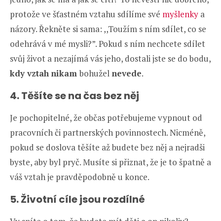
protože ve šťastném vztahu sdílíme své
myšlenky
a
názory. Řekněte si sama: ,,Toužím s ním sdílet, co se
odehrává v mé mysli?”. Pokud s ním nechcete sdílet
svůj život a nezajímá vás jeho, dostali jste se do bodu,
kdy vztah
nikam
bohužel
nevede
.
4. Těšíte se na čas bez něj
Je pochopitelné, že občas potřebujeme vypnout od
pracovních či partnerských povinnostech. Nicméně,
pokud se doslova těšíte až budete bez něj a nejradši
byste, aby byl pryč. Musíte si přiznat, že je to špatně a
váš vztah je pravděpodobně u konce.
5. Životní cíle jsou rozdílné