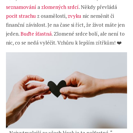
seznamování
a
zlomených srdcí
. Někdy převládá
pocit strachu
z osamělosti,
zvyku
nic neměnit či
finanční závislost. Je na čase si říct, že život máte jen
jeden.
Buďte šťastná
. Zlomené srdce bolí, ale není to
nic, co se nedá vyléčit. Vzhůru k lepším zítřkům! ❤️
„ Nejvytrvalejší ze všech lásek je ta nešťastná. “