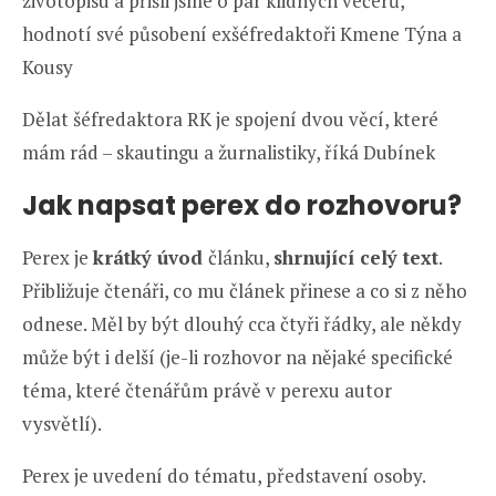
životopisu a přišli jsme o pár klidných večerů,
hodnotí své působení exšéfredaktoři Kmene Týna a
Kousy
Dělat šéfredaktora RK je spojení dvou věcí, které
mám rád – skautingu a žurnalistiky, říká Dubínek
Jak napsat perex do rozhovoru?
Perex je
krátký úvod
článku,
shrnující celý text
.
Přibližuje čtenáři, co mu článek přinese a co si z něho
odnese. Měl by být dlouhý cca čtyři řádky, ale někdy
může být i delší (je-li rozhovor na nějaké specifické
téma, které čtenářům právě v perexu autor
vysvětlí).
Perex je uvedení do tématu, představení osoby.