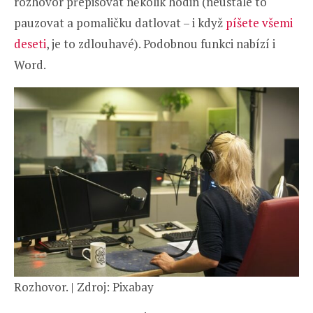
rozhovor přepisovat několik hodin (neustále to
pauzovat a pomaličku datlovat – i když
píšete všemi
deseti
, je to zdlouhavé). Podobnou funkci nabízí i
Word.
Rozhovor. | Zdroj: Pixabay