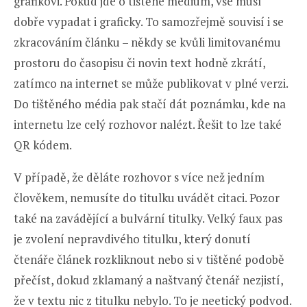
grafikovi. Pokud jde o tištěné médium, vše musí
dobře vypadat i graficky. To samozřejmě souvisí i se
zkracováním článku – někdy se kvůli limitovanému
prostoru do časopisu či novin text hodně zkrátí,
zatímco na internet se může publikovat v plné verzi.
Do tištěného média pak stačí dát poznámku, kde na
internetu lze celý rozhovor nalézt. Řešit to lze také
QR kódem.
V případě, že děláte rozhovor s více než jedním
člověkem, nemusíte do titulku uvádět citaci. Pozor
také na zavádějící a bulvární titulky. Velký faux pas
je zvolení nepravdivého titulku, který donutí
čtenáře článek rozkliknout nebo si v tištěné podobě
přečíst, dokud zklamaný a naštvaný čtenář nezjistí,
že v textu nic z titulku nebylo. To je neetický podvod.