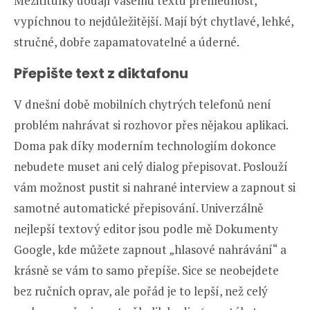
Mezititulky dodají vašemu textu přehlednost,
vypíchnou to nejdůležitější. Mají být chytlavé, lehké,
stručné, dobře zapamatovatelné a úderné.
Přepište text z diktafonu
V dnešní době mobilních chytrých telefonů není
problém nahrávat si rozhovor přes nějakou aplikaci.
Doma pak díky moderním technologiím dokonce
nebudete muset ani celý dialog přepisovat. Poslouží
vám možnost pustit si nahrané interview a zapnout si
samotné automatické přepisování. Univerzálně
nejlepší textový editor jsou podle mě Dokumenty
Google, kde můžete zapnout „hlasové nahrávání“ a
krásně se vám to samo přepíše. Sice se neobejdete
bez ručních oprav, ale pořád je to lepší, než celý