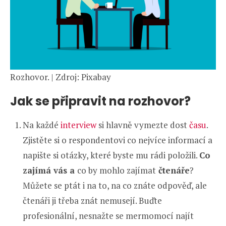
Rozhovor. | Zdroj: Pixabay
Jak se připravit na rozhovor?
Na každé
interview
si hlavně vymezte dost
času
.
Zjistěte si o respondentovi co nejvíce informací a
napište si otázky, které byste mu rádi položili.
Co
zajímá vás a
co by mohlo zajímat
čtenáře
?
Můžete se ptát i na to, na co znáte odpověď, ale
čtenáři ji třeba znát nemusejí. Buďte
profesionální, nesnažte se mermomocí najít