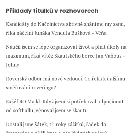
Příklady titulků v rozhovorech
Kandidáty do Náčelnictva aktivně sháníme my sami,
říká náčelní Junáka Vendula Bušková – Véňa
Naučil jsem se lépe organizovat život a plnit úkoly na
maximum, říká vítěz Skautského borce Jan Vaňous –
Johny
Roverský odbor má nové vedoucí. Co řekli k dalšímu
směřování roveringu?
Exšéf RO Majkl: Když jsem si potřeboval odpočinout
od softballu, věnoval jsem se skautu
Dostali jsme šátek, tři roky zážitků, řádek do