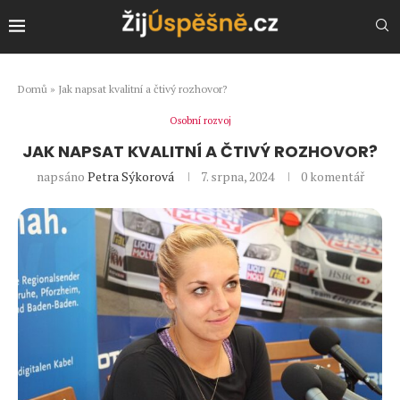
Domů
»
Jak napsat kvalitní a čtivý rozhovor?
Osobní rozvoj
JAK NAPSAT KVALITNÍ A ČTIVÝ ROZHOVOR?
napsáno
Petra Sýkorová
7. srpna, 2024
0 komentář