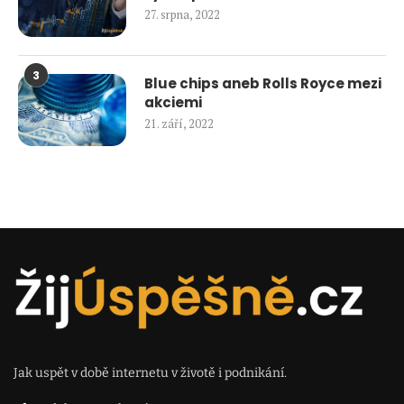
27. srpna, 2022
3
Blue chips aneb Rolls Royce mezi
akciemi
21. září, 2022
Jak uspět v době internetu v životě i podnikání.