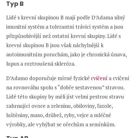
Typ B
Lidé s krevní skupinou B mají podle D’Adama silný
imunitní systém a tolerantní trávicí systém a jsou
přizpůsobivější než ostatní krevní skupiny. Lidé s
krevní skupinou B jsou však náchylnější k
autoimunitním poruchám, jako je chronická únava,
lupus a roztroušená skleróza.
D’Adamo doporučuje mírné fyzické
cvičení
a cvičení
na rovnováhu spolu s “dobře sestavenou” stravou.
Lidé této skupiny by měli jíst velmi pestrou stravu
zahrnující ovoce a zeleninu, obiloviny, fazole,
luštěniny, maso, drůbež, ryby, vejce a mléčné
výrobky, ale vyhýbat se ořechům a semínkům.