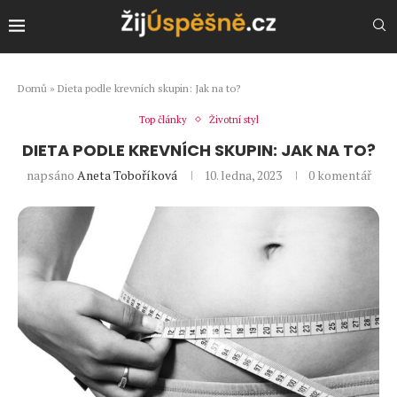
Domů
»
Dieta podle krevních skupin: Jak na to?
Top články
Životní styl
DIETA PODLE KREVNÍCH SKUPIN: JAK NA TO?
napsáno
Aneta Toboříková
10. ledna, 2023
0 komentář