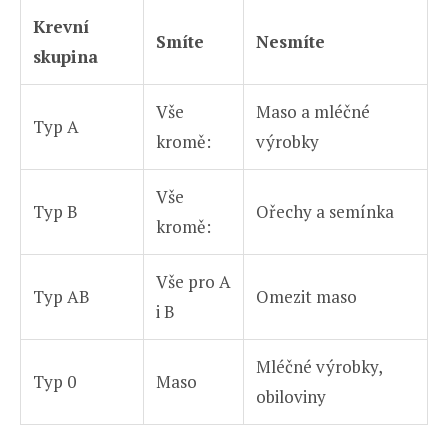
Krevní
Smíte
Nesmíte
skupina
Vše
Maso a mléčné
Typ A
kromě:
výrobky
Vše
Typ B
Ořechy a semínka
kromě:
Vše pro A
Typ AB
Omezit maso
i B
Mléčné výrobky,
Typ 0
Maso
obiloviny