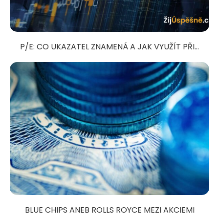
P/E: CO UKAZATEL ZNAMENÁ A JAK VYUŽÍT PŘI...
BLUE CHIPS ANEB ROLLS ROYCE MEZI AKCIEMI