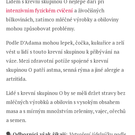
Lidem s krevní skupinou O nejlépe daří při
intenzivním fyzickém cvičení
a živočišných
bílkovinách, zatímco mléčné výrobky a obiloviny
mohou způsobovat problémy.
Podle D’Adama mohou lepek, čočka, kukuřice a zelí
vést u lidí s touto krevní skupinou k přibývání na
váze. Mezi zdravotní potíže spojené s krevní
skupinou O patří astma, senná rýma a jiné alergie a
artritida.
Lidé s krevní skupinou O by se měli držet stravy bez
mléčných výrobků a obilovin s vysokým obsahem
masa a s mírným množstvím zeleniny, vajec, ořechů
a semen.
🗣️
Odborníci však říkají:
Vytvoření jídelníčku podle