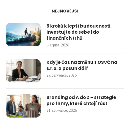
NEJNOVĚJŠÍ
5 kroků k lepší budoucnosti.
Investujte do sebe i do
finančních trhů
6. srpna, 2026
Kdy je čas na změnu z OSVČ na
s.r.o. a posun dál?
27. července, 2026
Branding od A do Z – strategie
pro firmy, které chtějí růst
21. července, 2026