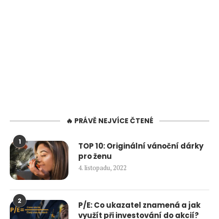
🔥 PRÁVĚ NEJVÍCE ČTENÉ
1
TOP 10: Originální vánoční dárky
pro ženu
4. listopadu, 2022
2
P/E: Co ukazatel znamená a jak
využít při investování do akcií?