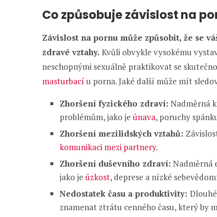
Co způsobuje závislost na po
Závislost na pornu může způsobit, že se vá
zdravé vztahy.
Kvůli obvykle vysokému vysta
neschopnými sexuálně praktikovat se skuteč
masturbací
u porna. Jaké další může mít sled
Zhoršení fyzického zdraví:
Nadměrná ko
problémům, jako je
únava
, poruchy spánk
Zhoršení mezilidských vztahů:
Závislos
komunikaci mezi partnery
.
Zhoršení duševního zdraví:
Nadměrná ex
jako je
úzkost
, deprese a nízké sebevědom
Nedostatek času a produktivity:
Dlouhé
znamenat ztrátu cenného času, který by