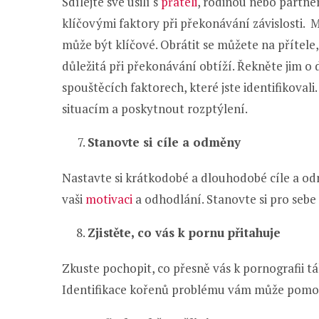
Sdílejte své úsilí s
přáteli
, rodinou nebo partn
klíčovými faktory při překonávání závislosti.
může být klíčové. Obrátit se můžete na přítele,
důležitá při překonávání obtíží. Řekněte jim o 
spouštěcích faktorech, které jste identifikov
situacím a poskytnout rozptýlení.
Stanovte si cíle a odměny
Nastavte si krátkodobé a dlouhodobé cíle a od
vaši
motivaci
a odhodlání. Stanovte si pro sebe 
Zjistěte, co vás k pornu přitahuje
Zkuste pochopit, co přesně vás k pornografii tá
Identifikace kořenů problému vám může pomoci