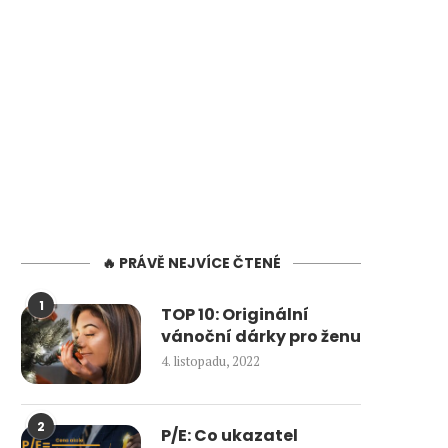
🔥 PRÁVĚ NEJVÍCE ČTENÉ
1
TOP 10: Originální
vánoční dárky pro ženu
4. listopadu, 2022
2
P/E: Co ukazatel