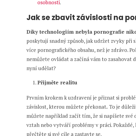
osobnosti
.
Jak se zbavit závislosti na p
Díky technologiím nebyla pornografie nikd
poskytují snadný způsob, jak udržet zvyky při
více pornografického obsahu, než je zdrávo. P
nemůžete ovládat a začíná vám to zasahovat do
nyní udělat?
Přijměte realitu
Prvním krokem k uzdravení je přiznat si problém
závislost, kterou můžete překonat
.
To je důlež
můžete například začít tím, že si napíšete své
vztah nebo vytváří problémy v práci. Pokaždé,
přečtěte si své cíle a zastavte se.