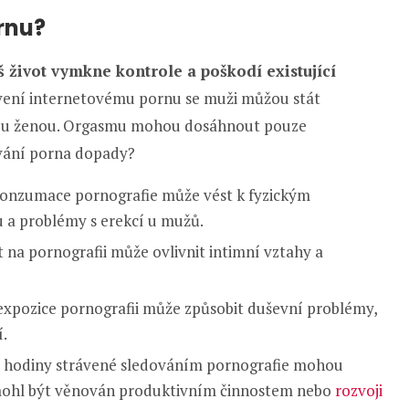
rnu?
š život vymkne kontrole a poškodí existující
vení internetovému pornu se muži můžou stát
nou ženou. Orgasmu mohou dosáhnout pouze
ování porna dopady?
nzumace pornografie může vést k fyzickým
u a problémy s erekcí u mužů.
t na pornografii může ovlivnit intimní vztahy a
pozice pornografii může způsobit duševní problémy,
í.
 hodiny strávené sledováním pornografie mohou
 mohl být věnován produktivním činnostem nebo
rozvoji