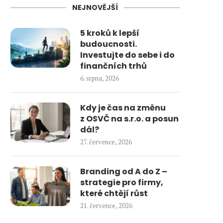
NEJNOVĚJŠÍ
5 kroků k lepší
budoucnosti.
Investujte do sebe i do
finančních trhů
6. srpna, 2026
Kdy je čas na změnu
z OSVČ na s.r.o. a posun
dál?
27. července, 2026
Branding od A do Z –
strategie pro firmy,
které chtějí růst
21. července, 2026