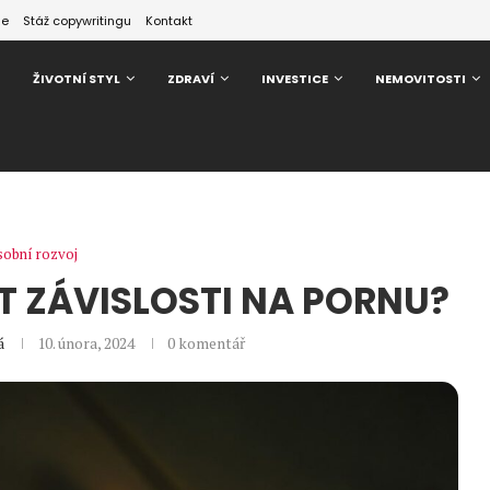
ze
Stáž copywritingu
Kontakt
ŽIVOTNÍ STYL
ZDRAVÍ
INVESTICE
NEMOVITOSTI
obní rozvoj
IT ZÁVISLOSTI NA PORNU?
á
10. února, 2024
0 komentář