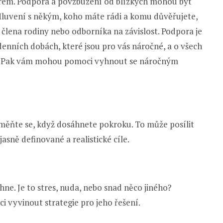
erem. Podpora a povzbuzení od blízkých mohou být
 Mluvení s někým, koho máte rádi a komu důvěřujete,
 člena rodiny nebo odborníka na závislost. Podpora je
denních dobách, které jsou pro vás náročné, a o všech
ali. Pak vám mohou pomoci vyhnout se náročným
měňte se, když dosáhnete pokroku. To může posílit
jasně definované a realistické cíle.
hne. Je to stres, nuda, nebo snad něco jiného?
 vyvinout strategie pro jeho řešení.