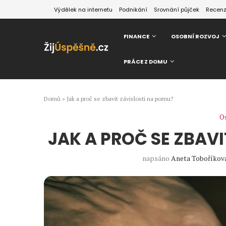
Výdělek na internetu
Podnikání
Srovnání půjček
Recen
FINANCE
OSOBNÍ ROZVOJ
PRÁCE Z DOMU
Domů
»
Jak a proč se zbavit závislosti na pornu?
Os
JAK A PROČ SE ZBAV
napsáno
Aneta Toboříkov