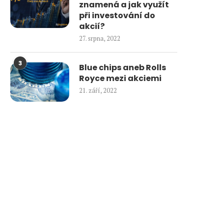
znamená a jak využít
při investování do
akcií?
27. srpna, 2022
3
Blue chips aneb Rolls
Royce mezi akciemi
21. září, 2022