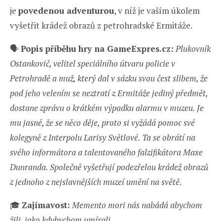
je
povedenou adventurou
, v níž je vaším úkolem
vyšetřit krádež obrazů z petrohradské Ermitáže.
🗣️
Popis příběhu hry na GameExpres.cz:
Plukovník
Ostankovič, velitel speciálního útvaru policie v
Petrohradě a muž, který dal v sázku svou čest slibem, že
pod jeho velením se neztratí z Ermitáže jediný předmět,
dostane zprávu o krátkém výpadku alarmu v muzeu. Je
mu jasné, že se něco děje, proto si vyžádá pomoc své
kolegyně z Interpolu Larisy Světlové. Ta se obrátí na
svého informátora a talentovaného falzifikátora Maxe
Dunranda. Společně vyšetřují podezřelou krádež obrazů
z jednoho z nejslavnějších muzeí umění na světě.
🎓
Zajímavost:
Memento mori nás nabádá abychom
žili, jako kdybychom umírali.