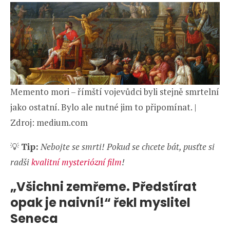
Memento mori – římští vojevůdci byli stejně smrtelní
jako ostatní. Bylo ale nutné jim to připomínat. |
Zdroj: medium.com
💡
Tip:
Nebojte se smrti! Pokud se chcete bát, pusťte si
radši
kvalitní mysteriózní film
!
„Všichni zemřeme. Předstírat
opak je naivní!“ řekl myslitel
Seneca