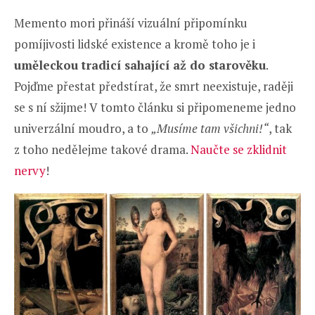
Memento mori přináší vizuální připomínku
pomíjivosti lidské existence a kromě toho je i
uměleckou tradicí sahající až do starověku
.
Pojďme přestat předstírat, že smrt neexistuje, raději
se s ní sžijme! V tomto článku si připomeneme jedno
univerzální moudro, a to
„Musíme tam všichni!“
, tak
z toho nedělejme takové drama.
Naučte se zklidnit
nervy
!