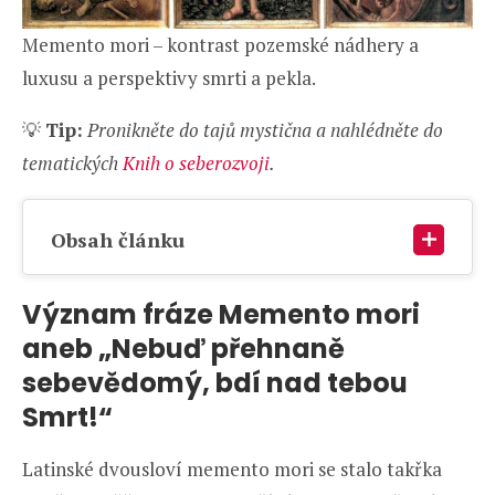
Memento mori – kontrast pozemské nádhery a
luxusu a perspektivy smrti a pekla.
💡
Tip:
Pronikněte do tajů mystična a nahlédněte do
tematických
Knih o seberozvoji
.
Obsah článku
Význam fráze Memento mori
aneb „Nebuď přehnaně
sebevědomý, bdí nad tebou
Smrt!“
Latinské dvousloví memento mori se stalo takřka