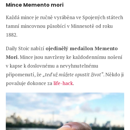
Mince Memento mori
Každá mince je ručně vyráběna ve Spojených státech
tamní mincovnou působící v Minnesotě od roku
1882.
Daily Stoic nabízí
ojedinělý medailon Memento
Mori
. Mince jsou navrženy ke každodennímu nošení
v kapse k doslovnému a nevyhnutelnému
připomenutí, že
„teď už můžete opustit život“
. Někdo ji
považuje dokonce za
life-hack
.