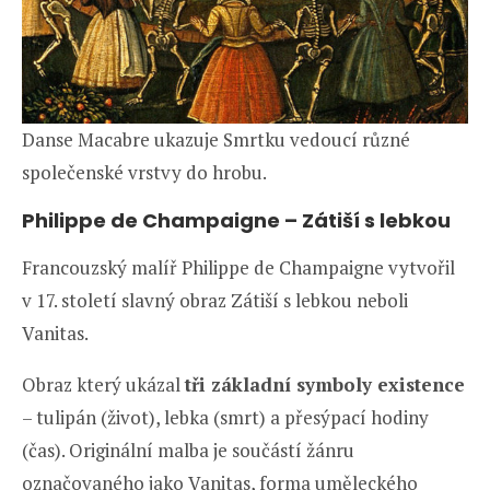
Danse Macabre ukazuje Smrtku vedoucí různé
společenské vrstvy do hrobu.
Philippe de Champaigne – Zátiší s lebkou
Francouzský malíř Philippe de Champaigne vytvořil
v 17. století slavný obraz Zátiší s lebkou neboli
Vanitas.
Obraz který ukázal
tři základní symboly existence
– tulipán (život), lebka (smrt) a přesýpací hodiny
(čas). Originální malba je součástí žánru
označovaného jako Vanitas, forma uměleckého