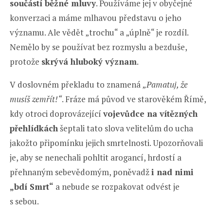
součástí běžné mluvy
. Používáme jej v obyčejné
konverzaci a máme mlhavou představu o jeho
významu. Ale vědět „trochu“ a „úplně“ je rozdíl.
Nemělo by se používat bez rozmyslu a bezduše,
protože
skrývá hluboký význam
.
V doslovném překladu to znamená
„Pamatuj, že
musíš zemřít!“
. Fráze má původ ve starověkém Římě,
kdy otroci doprovázející
vojevůdce na vítězných
přehlídkách
šeptali tato slova velitelům do ucha
jakožto připomínku jejich smrtelnosti. Upozorňovali
je, aby se nenechali pohltit arogancí, hrdostí a
přehnaným sebevědomým, poněvadž
i nad nimi
„bdí Smrt“
a nebude se rozpakovat odvést je
s sebou.