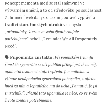
Koncept mementa mori se stal známým i ve
výtvarném umění, a to od středověku po současnost.
Zahraniční web dailystoic.com poutavě vypráví o
tradici starořímských otroků
ve smyslu
„připomínky, kterou ve svém životě zoufale
potřebujeme“
neboli „Reminder We All Desperately
Need“.
🗣️
Připomínka zní takto:
Při vojenském triumfu
římského generála se oči publika přilepí právě na něj,
opulentní osobnost stojící vpředu. Jen málokdo si
všimne nenápadného generálova pobočníka, stojícího
hned za ním a šeptajícího mu do ucha „Pamatuj, že jsi
smrtelník!“. Přesně tato upomínka je něco, co ve svém
životě zoufale potřebujeme.