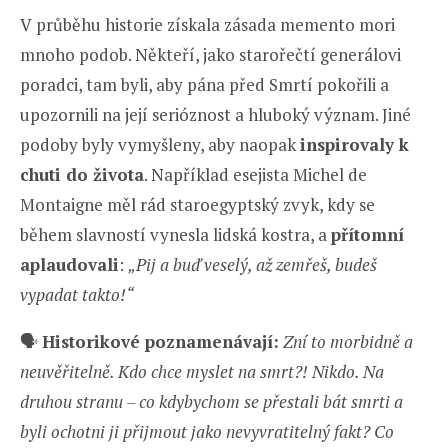
V průběhu historie získala zásada memento mori
mnoho podob. Někteří, jako starořečtí generálovi
poradci, tam byli, aby pána před Smrtí pokořili a
upozornili na její serióznost a hluboký význam. Jiné
podoby byly vymyšleny, aby naopak
inspirovaly k
chuti do života
. Například esejista Michel de
Montaigne měl rád staroegyptský zvyk, kdy se
během slavností vynesla lidská kostra, a
přítomní
aplaudovali
:
„Pij a buď veselý, až zemřeš, budeš
vypadat takto!“
🗣️
Historikové poznamenávají:
Zní to morbidně a
neuvěřitelně. Kdo chce myslet na smrt?! Nikdo. Na
druhou stranu – co kdybychom se přestali bát smrti a
byli ochotni ji přijmout jako nevyvratitelný fakt? Co