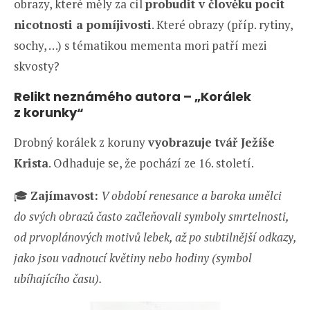
obrazy, které měly za cíl
probudit v člověku pocit
nicotnosti a pomíjivosti
. Které obrazy (příp. rytiny,
sochy, …) s tématikou mementa mori patří mezi
skvosty?
Relikt neznámého autora – „Korálek
z korunky“
Drobný korálek z koruny
vyobrazuje tvář Ježíše
Krista
. Odhaduje se, že pochází ze 16. století.
🎓
Zajímavost:
V období renesance a baroka umělci
do svých obrazů často začleňovali symboly smrtelnosti,
od prvoplánových motivů lebek, až po subtilnější odkazy,
jako jsou vadnoucí květiny nebo hodiny (symbol
ubíhajícího času).