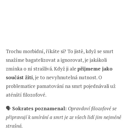
Trochu morbidní, říkáte si? To jistě, když se smrt
snažíme bagatelizovat a ignorovat, je jakákoli
zmínka o ní strašlivá. Když ji ale
přijmeme jako
součást žití
, je to nevyhnutelná nutnost. O
problematice pamatování na smrt pojednávali už
aténští filozofové.
🗣️
Sokrates poznamenal:
Opravdoví filozofové se
připravují k umírání a smrt je ze všech lidí jim nejméně
strašná.