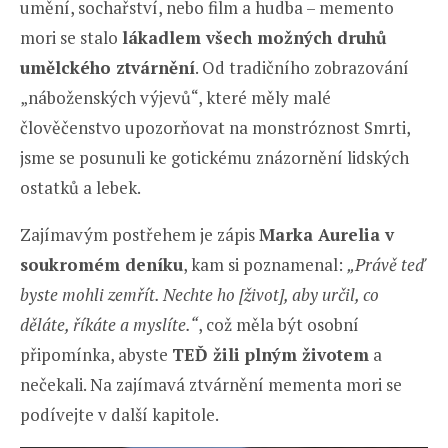
umění, sochařství, nebo film a hudba – memento
mori se stalo
lákadlem všech možných druhů
umělckého ztvárnění
. Od tradičního zobrazování
„náboženských výjevů“, které měly malé
člověčenstvo upozorňovat na monstróznost Smrti,
jsme se posunuli ke gotickému znázornění lidských
ostatků a lebek.
Zajímavým postřehem je zápis
Marka Aurelia v
soukromém deníku
, kam si poznamenal:
„Právě teď
byste mohli zemřít. Nechte ho [život], aby určil, co
děláte, říkáte a myslíte.“
, což měla být osobní
připomínka, abyste
TEĎ žili plným životem
a
nečekali. Na zajímavá ztvárnění mementa mori se
podívejte v další kapitole.