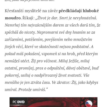
Křesťanští myslitelé na závěr
předkládají hluboké
moudro
. Říkají:
„Život je dar. Smrt je nevyhnutelná.
Nemrhej tím nejvzácnějším darem ze všech darů tím, že
spěcháš do nicoty. Nepromarni své dny hnaním se za
zařízeními, potěšením, povýšením nebo množstvím
jiných věcí, které ve skutečnosti nejsou podstatné. A
pokud máš pokušení, vzpomeň si na hrob, před kterým
nemůžeš utéct. Žij pro věčnost. Miluj Ježíše, miluj
ostatní, promíjej, pros o odpuštění, dávej obětavě, buď
pokorný, usiluj o nadpřirozený život svatosti. Vše
menšího je jen ztráta času. Ve zkratce: Žij, jako kdybys
umíral. Protože umíráš.“