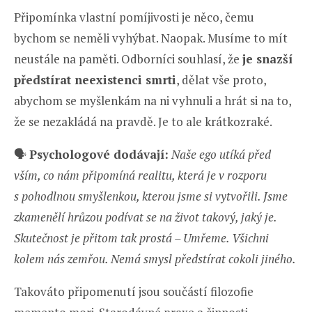
Připomínka vlastní pomíjivosti je něco, čemu
bychom se neměli vyhýbat. Naopak. Musíme to mít
neustále na paměti. Odborníci souhlasí, že
je snazší
předstírat neexistenci smrti
, dělat vše proto,
abychom se myšlenkám na ni vyhnuli a hrát si na to,
že se nezakládá na pravdě. Je to ale krátkozraké.
🗣️
Psychologové dodávají:
Naše ego utíká před
vším, co nám připomíná realitu, která je v rozporu
s pohodlnou smyšlenkou, kterou jsme si vytvořili. Jsme
zkamenělí hrůzou podívat se na život takový, jaký je.
Skutečnost je přitom tak prostá – Umřeme. Všichni
kolem nás zemřou. Nemá smysl předstírat cokoli jiného.
Takováto připomenutí jsou součástí filozofie