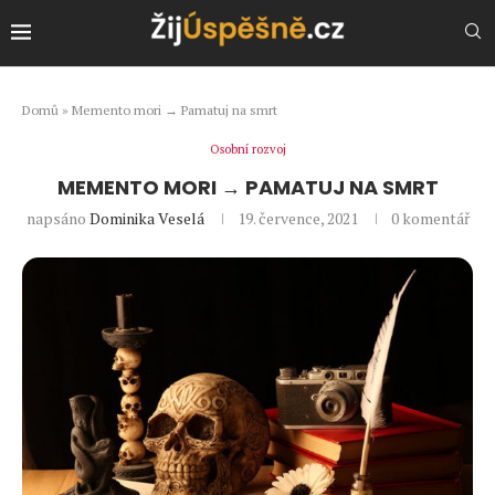
Domů
»
Memento mori → Pamatuj na smrt
Osobní rozvoj
MEMENTO MORI → PAMATUJ NA SMRT
napsáno
Dominika Veselá
19. července, 2021
0 komentář