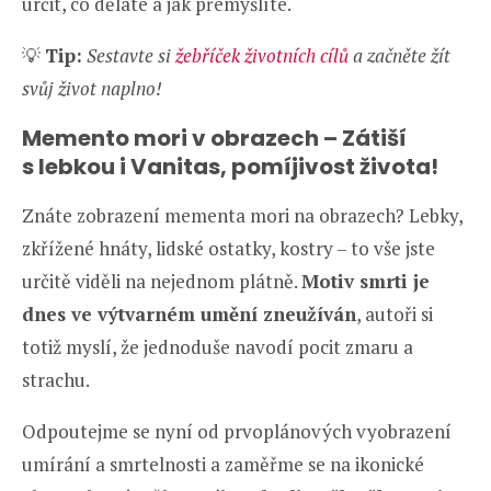
určit, co děláte a jak přemýšlíte.
💡
Tip:
Sestavte si
žebříček životních cílů
a začněte žít
svůj život naplno!
Memento mori v obrazech – Zátiší
s lebkou i Vanitas, pomíjivost života!
Znáte zobrazení mementa mori na obrazech? Lebky,
zkřížené hnáty, lidské ostatky, kostry – to vše jste
určitě viděli na nejednom plátně.
Motiv smrti je
dnes ve výtvarném umění zneužíván
, autoři si
totiž myslí, že jednoduše navodí pocit zmaru a
strachu.
Odpoutejme se nyní od prvoplánových vyobrazení
umírání a smrtelnosti a zaměřme se na ikonické