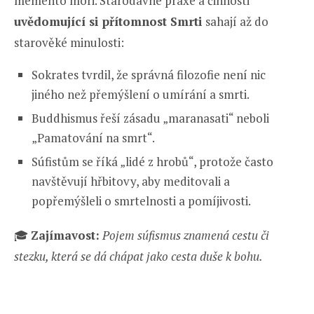
memento mori. Starodávné praxe a činnosti
uvědomující si přítomnost Smrti
sahají až do
starověké minulosti:
Sokrates tvrdil, že správná filozofie není nic
jiného než přemýšlení o umírání a smrti.
Buddhismus řeší zásadu „maranasati“ neboli
„Pamatování na smrt“.
Súfistům se říká „lidé z hrobů“, protože často
navštěvují hřbitovy, aby meditovali a
popřemýšleli o smrtelnosti a pomíjivosti.
🎓
Zajímavost:
Pojem súfismus znamená cestu či
stezku, která se dá chápat jako cesta duše k bohu.