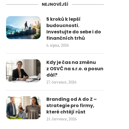
NEJNOVĚJŠÍ
5 kroků k lepší
budoucnosti.
Investujte do sebe i do
finančních trhů
6. srpna, 2026
Kdy je čas na změnu
z OSVČ na s.r.o. a posun
dál?
27. července, 2026
Branding od A do Z –
strategie pro firmy,
které chtějí růst
21. července, 2026