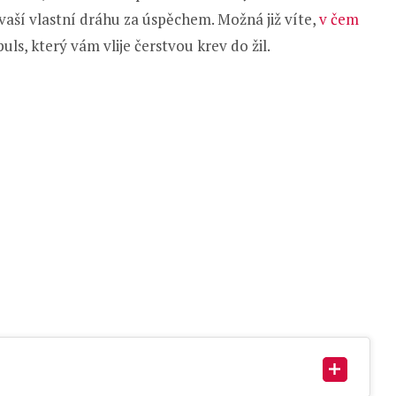
aší vlastní dráhu za úspěchem. Možná již víte,
v čem
uls, který vám vlije čerstvou krev do žil.