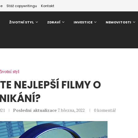
ze
Stáž copywritingu
Kontakt
ŽIVOTNÍ STYL
ZDRAVÍ
INVESTICE
NEMOVITOSTI
Životní styl
STE NEJLEPŠÍ FILMY O
NIKÁNÍ?
021
Poslední aktualizace
7. března, 2022
0 komentář