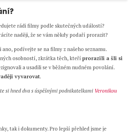
ání?
edujete rádi filmy podle skutečných událostí?
rácíte naději, že se vám někdy podaří prorazit?
li ano, podívejte se na filmy z našeho seznamu.
ných osobností, zkrátka těch, kteří
prorazili a šli si
 rezignovali a usadili se v běžném nudném povolání.
raději vyvarovat
.
ěte si hned dva s úspěšnými podnikatelkami
Veronikou
ky, tak i dokumenty. Pro lepší přehled jsme je