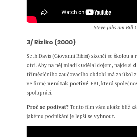
Steve Jobs ani Bill 
3/ Riziko (2000)
Seth Davis (Giovanni Ribisi) skončí se školou a
otci. Aby na něj mladík udělal dojem, najde si
do
tříměsíčního zaučovacího období má za úkol zís
ve firmě
není tak poctivé
. FBI, která společn
spolupráci.
Proč se podívat?
Tento film vám ukáže blíž zák
jakému podnikání je lepší se vyhnout.