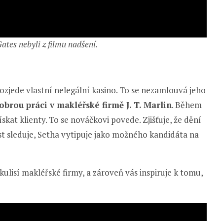
Gates nebyli z filmu nadšení.
 rozjede vlastní nelegální kasino. To se nezamlouvá jeho
brou práci v makléřské firmě J. T. Marlin
. Během
kat klienty. To se nováčkovi povede. Zjišťuje, že dění
ost sleduje, Setha vytipuje jako možného kandidáta na
ulisí makléřské firmy, a zároveň vás inspiruje k tomu,