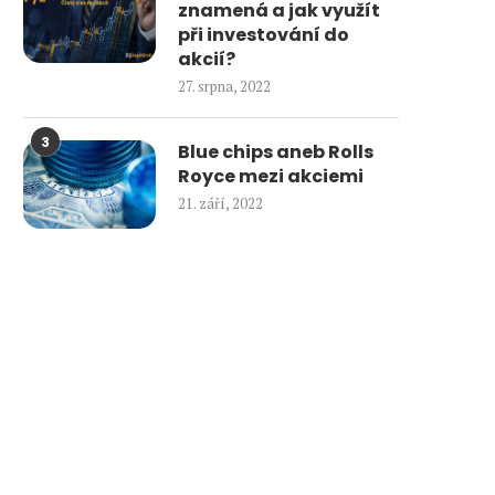
znamená a jak využít
při investování do
akcií?
27. srpna, 2022
3
Blue chips aneb Rolls
Royce mezi akciemi
21. září, 2022