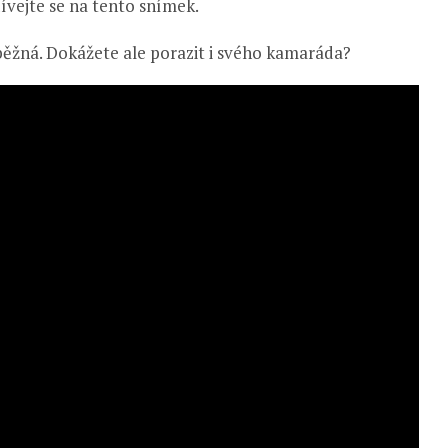
ívejte se na tento snímek.
 běžná. Dokážete ale porazit i svého kamaráda?