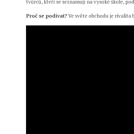
tvůrců, kteří se seznamují na vysoké škole, pod
Proč se podívat?
Ve světe obchodu je rivalita