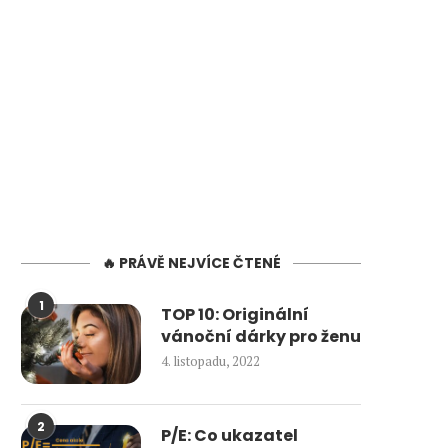
🔥 PRÁVĚ NEJVÍCE ČTENÉ
1
TOP 10: Originální
vánoční dárky pro ženu
4. listopadu, 2022
2
P/E: Co ukazatel