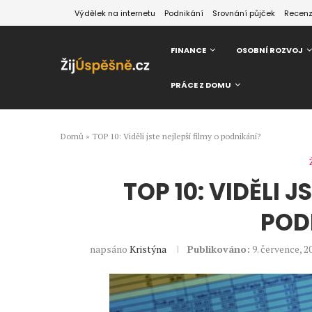
Výdělek na internetu
Podnikání
Srovnání půjček
Recen
FINANCE
OSOBNÍ ROZVOJ
PRÁCE Z DOMU
Domů
»
TOP 10: Viděli jste nejlepší filmy o podnikání?
TOP 10: VIDĚLI J
POD
napsáno
Kristýna
Publikováno:
9. července, 2