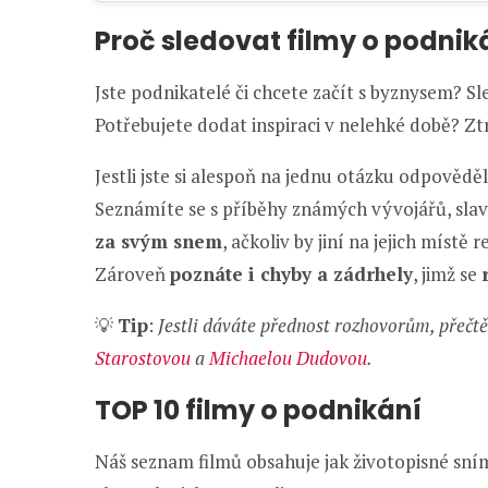
Proč sledovat filmy o podnik
Jste podnikatelé či chcete začít s byznysem? Sl
Potřebujete dodat inspiraci v nelehké době? Zt
Jestli jste si alespoň na jednu otázku odpovědě
Seznámíte se s příběhy známých vývojářů, slav
za svým snem
, ačkoliv by jiní na jejich místě
Zároveň
poznáte i chyby a zádrhely
, jimž se
💡
Tip
:
Jestli dáváte přednost rozhovorům, přečt
Starostovou
a
Michaelou Dudovou
.
TOP 10 filmy o podnikání
Náš seznam filmů obsahuje jak životopisné sním