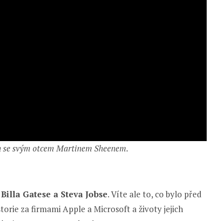
en se svým otcem Martinem Sheenem.
 Billa Gatese a Steva Jobse
. Víte ale to, co bylo před
storie za firmami Apple a Microsoft a životy jejich