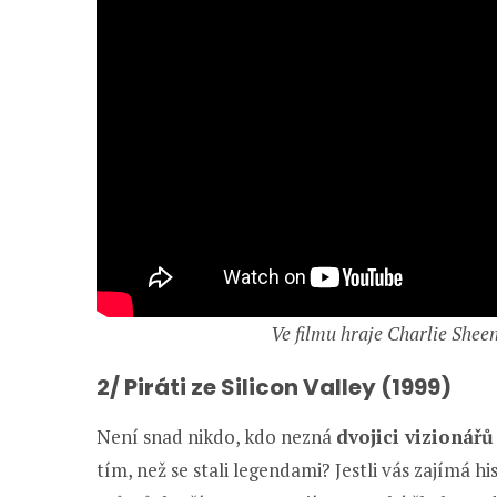
Ve filmu hraje Charlie She
2/ Piráti ze Silicon Valley (1999)
Není snad nikdo, kdo nezná
dvojici vizionářů
tím, než se stali legendami? Jestli vás zajímá hi