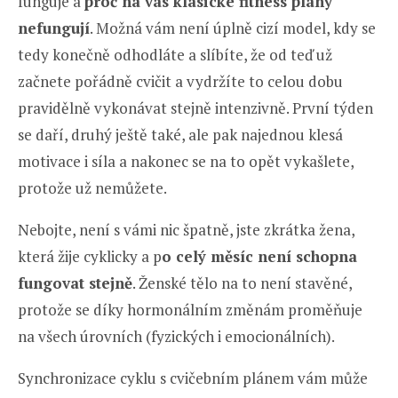
funguje a
proč na vás klasické fitness plány
nefungují
. Možná vám není úplně cizí model, kdy se
tedy konečně odhodláte a slíbíte, že od teď už
začnete pořádně cvičit a vydržíte to celou dobu
pravidělně vykonávat stejně intenzivně. První týden
se daří, druhý ještě také, ale pak najednou klesá
motivace i síla a nakonec se na to opět vykašlete,
protože už nemůžete.
Nebojte, není s vámi nic špatně, jste zkrátka žena,
která žije cyklicky a p
o celý měsíc není schopna
fungovat stejně
. Ženské tělo na to není stavěné,
protože se díky hormonálním změnám proměňuje
na všech úrovních (fyzických i emocionálních).
Synchronizace cyklu s cvičebním plánem vám může