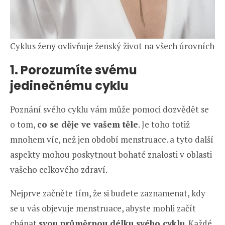
Cyklus ženy ovlivňuje ženský život na všech úrovních
1. Porozumíte svému
jedinečnému cyklu
Poznání svého cyklu vám může pomoci dozvědět se
o tom,
co se děje ve vašem těle
. Je toho totiž
mnohem víc, než jen období menstruace. a tyto další
aspekty mohou poskytnout bohaté znalosti v oblasti
vašeho celkového zdraví.
Nejprve začněte tím, že si budete zaznamenat, kdy
se u vás objevuje menstruace, abyste mohli začít
chápat
svou průměrnou délku svého cyklu
. Každé