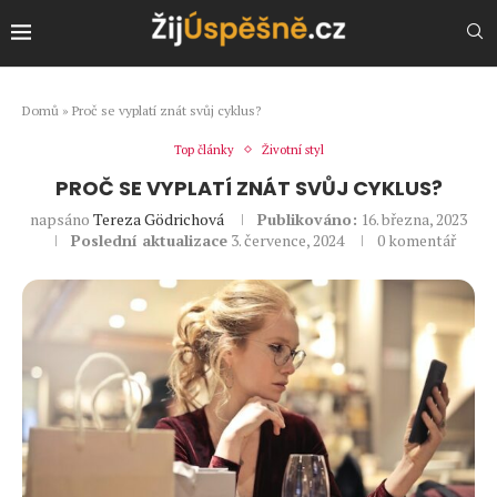
Domů
»
Proč se vyplatí znát svůj cyklus?
Top články
Životní styl
PROČ SE VYPLATÍ ZNÁT SVŮJ CYKLUS?
napsáno
Tereza Gödrichová
Publikováno:
16. března, 2023
Poslední aktualizace
3. července, 2024
0 komentář