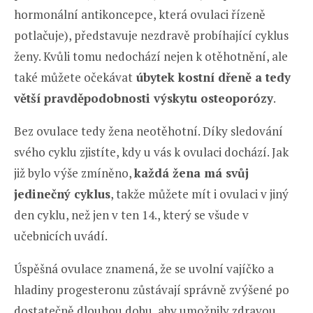
hormonální antikoncepce, která ovulaci řízeně
potlačuje), představuje nezdravě probíhající cyklus
ženy. Kvůli tomu nedochází nejen k otěhotnění, ale
také můžete očekávat
úbytek kostní dřeně a tedy
větší pravděpodobnosti výskytu osteoporózy
.
Bez ovulace tedy žena neotěhotní. Díky sledování
svého cyklu zjistíte, kdy u vás k ovulaci dochází. Jak
již bylo výše zmíněno,
každá žena má svůj
jedinečný cyklus
, takže můžete mít i ovulaci v jiný
den cyklu, než jen v ten 14., který se všude v
učebnicích uvádí.
Úspěšná ovulace znamená, že se uvolní vajíčko a
hladiny progesteronu zůstávají správně zvýšené po
dostatečně dlouhou dobu, aby umožnily zdravou