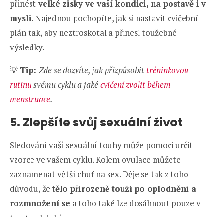
přinést
velké zisky ve vaší kondici, na postavě i v
mysli
. Najednou pochopíte, jak si nastavit cvičební
plán tak, aby neztroskotal a přinesl toužebné
výsledky.
💡
Tip:
Zde se dozvíte, jak přizpůsobit
tréninkovou
rutinu
svému cyklu a jaké
cvičení zvolit během
menstruace
.
5. Zlepšíte svůj sexuální život
Sledování vaší sexuální touhy může pomoci určit
vzorce ve vašem cyklu. Kolem ovulace můžete
zaznamenat větší chuť na sex. Děje se tak z toho
důvodu, že
tělo přirozeně touží po oplodnění a
rozmnožení se
a toho také lze dosáhnout pouze v