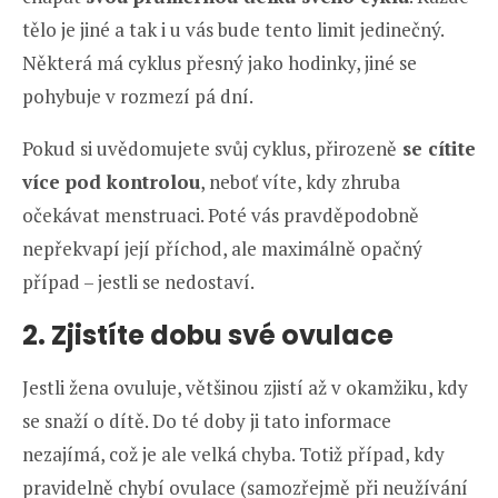
tělo je jiné a tak i u vás bude tento limit jedinečný.
Některá má cyklus přesný jako hodinky, jiné se
pohybuje v rozmezí pá dní.
Pokud si uvědomujete svůj cyklus, přirozeně
se cítite
více pod kontrolou
, neboť víte, kdy zhruba
očekávat menstruaci. Poté vás pravděpodobně
nepřekvapí její příchod, ale maximálně opačný
případ – jestli se nedostaví.
2. Zjistíte dobu své ovulace
Jestli žena ovuluje, většinou zjistí až v okamžiku, kdy
se snaží o dítě. Do té doby ji tato informace
nezajímá, což je ale velká chyba. Totiž případ, kdy
pravidelně chybí ovulace (samozřejmě při neužívání