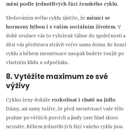
mění podle jednotlivých fází ženského cyklu
.
Sledováním svého cyklu zjistíte, že
měnící se
hormony hýbou i s vaším sociálním životem
. V
době ovulace vás to vyloženě táhne do společnosti a
děsí vás představa strávit večer sama doma. Ke konci
cyklu a během menstruace naopak budete toužit po
vlastním klidu a odpočinku.
8. Vytěžíte maximum ze své
výživy
Cyklus ženy dokáže
rozkolísat i chutě na jídlo
.
Dámy, asi samy tušíte, že před menstruací vaše tělo
prahne po větších porcích a jindy zase hlad skoro
neznáte. Během jednotlivých fází vašeho cyklu jsou