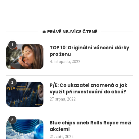
🔥 PRÁVĚ NEJVÍCE ČTENÉ
1
TOP 10: Originální vánoční dárky
pro ženu
4. listopadu, 2022
2
P/E: Co ukazatel znamená a jak
využít při investování do akcií?
27. srpna, 2022
3
Blue chips aneb Rolls Royce mezi
akciemi
21. září, 2022