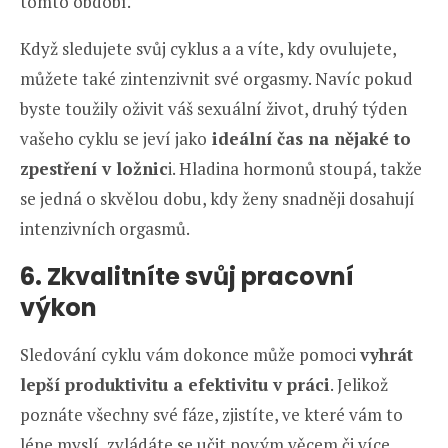
tomto období.
Když sledujete svůj cyklus a a víte, kdy ovulujete,
můžete také zintenzivnit své orgasmy. Navíc pokud
byste toužily oživit váš sexuální život, druhý týden
vašeho cyklu se jeví jako
ideální čas na nějaké to
zpestření v ložnic
i. Hladina hormonů stoupá, takže
se jedná o skvělou dobu, kdy ženy snadněji dosahují
intenzivních orgasmů.
6. Zkvalitníte svůj pracovní
výkon
Sledování cyklu vám dokonce může pomoci
vyhrát
lepší produktivitu a efektivitu v práci
. Jelikož
poznáte všechny své fáze, zjistíte, ve které vám to
lépe myslí, zvládáte se učit novým věcem či více