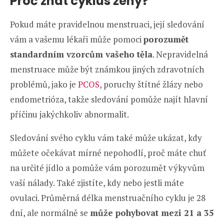
Proč znát cyklus ženy?
Pokud máte pravidelnou menstruaci, její sledování
vám a vašemu lékaři může pomoci
porozumět
standardním vzorcům vašeho těla
. Nepravidelná
menstruace může být známkou jiných zdravotních
problémů, jako je
PCOS
, poruchy štítné žlázy nebo
endometrióza, takže sledování pomůže najít hlavní
příčinu jakýchkoliv abnormalit.
Sledování svého cyklu vám také může ukázat, kdy
můžete očekávat mírné nepohodlí, proč máte chuť
na určité jídlo a pomůže vám porozumět výkyvům
vaší nálady. Také zjistíte, kdy nebo jestli máte
ovulaci. Průměrná délka menstruačního cyklu je 28
dní, ale normálně se
může pohybovat mezi 21 a 35