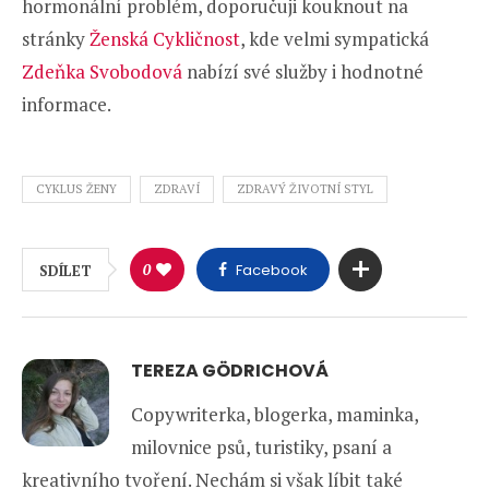
hormonální problém, doporučuji kouknout na
stránky
Ženská Cykličnost
, kde velmi sympatická
Zdeňka Svobodová
nabízí své služby i hodnotné
informace.
CYKLUS ŽENY
ZDRAVÍ
ZDRAVÝ ŽIVOTNÍ STYL
0
Facebook
SDÍLET
TEREZA GÖDRICHOVÁ
Copywriterka, blogerka, maminka,
milovnice psů, turistiky, psaní a
kreativního tvoření. Nechám si však líbit také