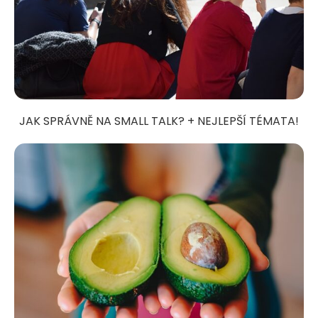
JAK SPRÁVNĚ NA SMALL TALK? + NEJLEPŠÍ TÉMATA!