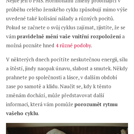
Nejde jen o PMS. Hormonální změny probíhající v
průběhu celého ženského cyklu způsobují mimo výše
uvedené také kolísání nálady a různých pocitů.
Pokud se začnete o svůj cyklus zajímat, zjistíte, že se
vám
pravidelně mění vaše vnitřní rozpoložení
a
možná poznáte hned
4 různé podoby
.
V některých dnech pocítíte neskutečnou energii, sílu
a štěstí, jindy naopak únavu, slabost a smutek. Někdy
prahnete po společnosti a lásce, v dalším období
zase po samotě a klidu. Naučit se, kdy k těmto
změnám dochází, může představovat další
informaci, která vám pomůže
porozumět rytmu
vašeho cyklu
.