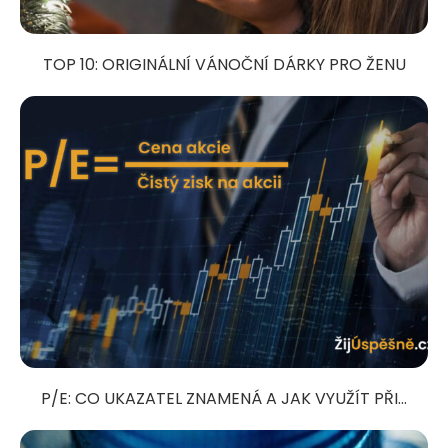
TOP 10: ORIGINÁLNÍ VÁNOČNÍ DÁRKY PRO ŽENU
P/E: CO UKAZATEL ZNAMENÁ A JAK VYUŽÍT PŘI...