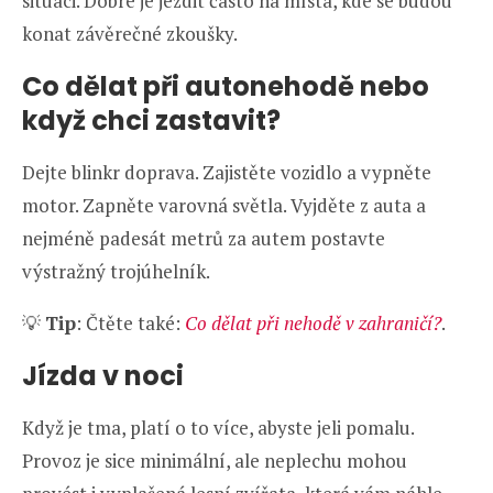
situaci. Dobré je jezdit často na místa, kde se budou
konat závěrečné zkoušky.
Co dělat při autonehodě nebo
když chci zastavit?
Dejte blinkr doprava. Zajistěte vozidlo a vypněte
motor. Zapněte varovná světla. Vyjděte z auta a
nejméně padesát metrů za autem postavte
výstražný trojúhelník.
💡
Tip
: Čtěte také:
Co dělat při nehodě v zahraničí?
.
Jízda v noci
Když je tma, platí o to více, abyste jeli pomalu.
Provoz je sice minimální, ale neplechu mohou