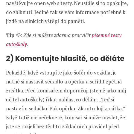
navštěvujte onen web s testy. Neustále si to opakujte,
do zblbnutí. Jedině tak se vám informace potřebné k
jízdě na silnicích vštěpí do paměti.
Tip
💡: Zde si můžete zdarma procvičit
písemné testy
autoškoly
.
2) Komentujte hlasitě, co děláte
Pokaždé, když vstoupíte jako šofér do vozidla, je
nutné si nastavit sedadlo a opěrku a seřídit zpětná
zrcátka. Před komisařem doporučuji (stejně jako můj
učitel autoškoly) říkat nahlas, co dělám: „Teď si
nastavím sedačku. Pak opěrku. Zkontroluji zrcátka.”
Když totiž nic neřeknete, komisař si může myslet, že
jste se rozjeli bez těchto základních pravidel před