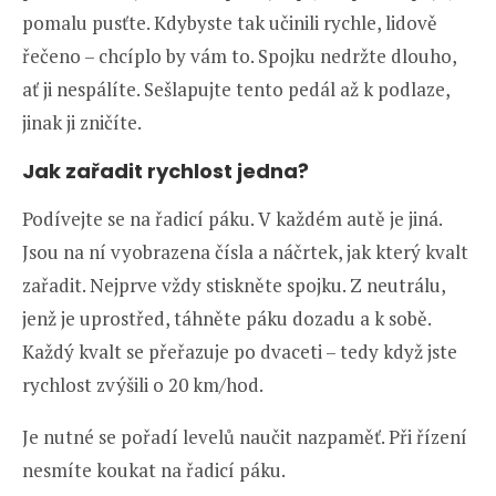
pomalu pusťte. Kdybyste tak učinili rychle, lidově
řečeno – chcíplo by vám to. Spojku nedržte dlouho,
ať ji nespálíte. Sešlapujte tento pedál až k podlaze,
jinak ji zničíte.
Jak zařadit rychlost jedna?
Podívejte se na řadicí páku. V každém autě je jiná.
Jsou na ní vyobrazena čísla a náčrtek, jak který kvalt
zařadit. Nejprve vždy stiskněte spojku. Z neutrálu,
jenž je uprostřed, táhněte páku dozadu a k sobě.
Každý kvalt se přeřazuje po dvaceti – tedy když jste
rychlost zvýšili o 20 km/hod.
Je nutné se pořadí levelů naučit nazpaměť. Při řízení
nesmíte koukat na řadicí páku.