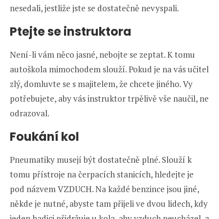
nesedali, jestliže jste se dostatečně nevyspali.
Ptejte se instruktora
Není-li vám něco jasné, nebojte se zeptat. K tomu
autoškola mimochodem slouží. Pokud je na vás učitel
zlý, domluvte se s majitelem, že chcete jiného. Vy
potřebujete, aby vás instruktor trpělivě vše naučil, ne
odrazoval.
Foukání kol
Pneumatiky musejí být dostatečně plné. Slouží k
tomu přístroje na čerpacích stanicích, hledejte je
pod názvem VZDUCH. Na každé benzince jsou jiné,
někde je nutné, abyste tam přijeli ve dvou lidech, kdy
jeden hadici přidržuje u kola, aby vzduch neucházel, a