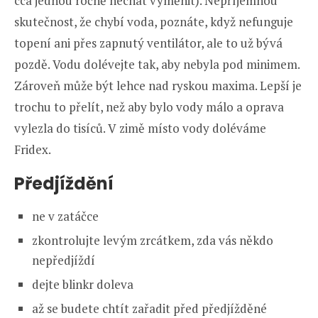
cca jednou ročně nechat vyměnit). Nepříjemnou
skutečnost, že chybí voda, poznáte, když nefunguje
topení ani přes zapnutý ventilátor, ale to už bývá
pozdě. Vodu dolévejte tak, aby nebyla pod minimem.
Zároveň může být lehce nad ryskou maxima. Lepší je
trochu to přelít, než aby bylo vody málo a oprava
vylezla do tisíců. V zimě místo vody doléváme
Fridex.
Předjíždění
ne v zatáčce
zkontrolujte levým zrcátkem, zda vás někdo
nepředjíždí
dejte blinkr doleva
až se budete chtít zařadit před předjížděné