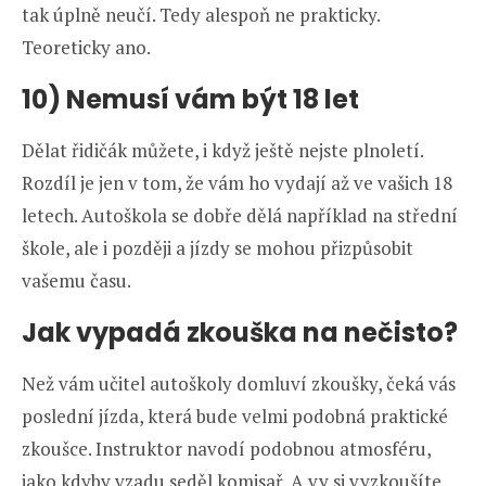
tak úplně neučí. Tedy alespoň ne prakticky.
Teoreticky ano.
10) Nemusí vám být 18 let
Dělat řidičák můžete, i když ještě nejste plnoletí.
Rozdíl je jen v tom, že vám ho vydají až ve vašich 18
letech. Autoškola se dobře dělá například na střední
škole, ale i později a jízdy se mohou přizpůsobit
vašemu času.
Jak vypadá zkouška na nečisto?
Než vám učitel autoškoly domluví zkoušky, čeká vás
poslední jízda, která bude velmi podobná praktické
zkoušce. Instruktor navodí podobnou atmosféru,
jako kdyby vzadu seděl komisař. A vy si vyzkoušíte,