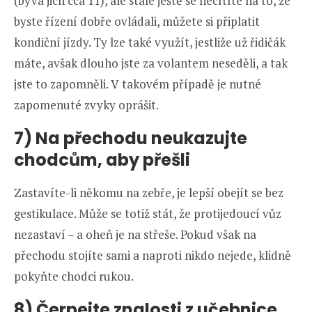
(bývá jich cca 11), ale stále ještě se necítíte na to, že
byste řízení dobře ovládali, můžete si připlatit
kondiční jízdy. Ty lze také využít, jestliže už řidičák
máte, avšak dlouho jste za volantem neseděli, a tak
jste to zapomněli. V takovém případě je nutné
zapomenuté zvyky oprášit.
7) Na přechodu neukazujte
chodcům, aby přešli
Zastavíte-li někomu na zebře, je lepší obejít se bez
gestikulace. Může se totiž stát, že protijedoucí vůz
nezastaví – a oheň je na střeše. Pokud však na
přechodu stojíte sami a naproti nikdo nejede, klidně
pokyňte chodci rukou.
8) Čerpejte znalosti z učebnice