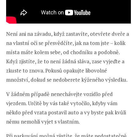
Není ani na závadu, když zastavíte, otevřete dveře a
na vlastní oči se přesvědčíte, jak na tom jste – kolik
místa máte kolem sebe, od chodníku a podobně.
Když zjistíte, že to není žádná sláva, zase vyjeďte a
zkuste to znova. Pokusů opakujte libovolné
množství, dokud se nedoberete kýženého výsledku.
V žádném případě nenechávejte vozidlo před
vjezdem. Určitě by vás také vytočilo, kdyby vám
někdo před vrata postavil auto a vy byste pak kvůli
němu nemohli vyjet s vlastním.
Při parkování možná zjistíte, že máte nedostatečně