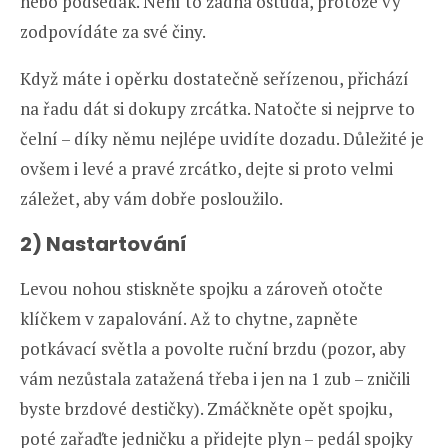
nebo podsedák. Není to žádná ostuda, protože vy
zodpovídáte za své činy.
Když máte i opěrku dostatečně seřízenou, přichází
na řadu dát si dokupy zrcátka. Natočte si nejprve to
čelní – díky němu nejlépe uvidíte dozadu. Důležité je
ovšem i levé a pravé zrcátko, dejte si proto velmi
záležet, aby vám dobře posloužilo.
2) Nastartování
Levou nohou stiskněte spojku a zároveň otočte
klíčkem v zapalování. Až to chytne, zapněte
potkávací světla a povolte ruční brzdu (pozor, aby
vám nezůstala zatažená třeba i jen na 1 zub – zničili
byste brzdové destičky). Zmáčkněte opět spojku,
poté zařaďte jedničku a přidejte plyn – pedál spojky