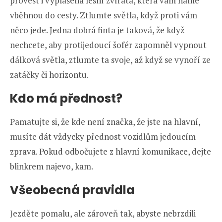
provést i vyplašená lesní zvířata, která vám náhle
vběhnou do cesty. Ztlumte světla, když proti vám
něco jede. Jedna dobrá finta je taková, že když
nechcete, aby protijedoucí šofér zapomněl vypnout
dálková světla, ztlumte ta svoje, až když se vynoří ze
zatáčky či horizontu.
Kdo má přednost?
Pamatujte si, že kde není značka, že jste na hlavní,
musíte dát vždycky přednost vozidlům jedoucím
zprava. Pokud odbočujete z hlavní komunikace, dejte
blinkrem najevo, kam.
Všeobecná pravidla
Jezděte pomalu, ale zároveň tak, abyste nebrzdili