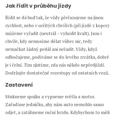
Jak řídit v průběhu jízdy
Řídit se dá buď tak, že vždy přeřazujeme na jinou
rychlost, nebo v určitých chvílích (při jízdě z kopce)
můžeme vyřadit (neutrál – vyhodit kvalt). Jsou i
chvíle, kdy nemusíme dělat vůbec nic, tedy
nemačkat žádný pedál ani neřadit. Vždy, když
odbočujeme, podíváme se do levého zrcátka, dobré
je i čelní. Tím zjistíme, zda nás někdo nepředjíždí.
Dodržujte dostatečné rozestupy od ostatních vozů.
Zastavení
Stiskneme spojku a vypneme světla a motor.
Zařadíme jedničku, aby nám auto nemohlo samo
odjet, a zatáhneme ruční brzdu. Kdybychom to měli