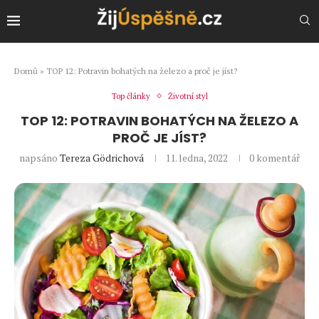
Domů
»
TOP 12: Potravin bohatých na železo a proč je jíst?
Top články
Životní styl
TOP 12: POTRAVIN BOHATÝCH NA ŽELEZO A
PROČ JE JÍST?
napsáno
Tereza Gödrichová
11. ledna, 2022
0 komentář