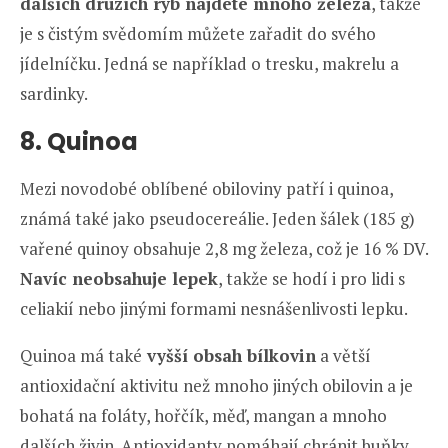
dalších druzích ryb najdete mnoho železa
, takže
je s čistým svědomím můžete zařadit do svého
jídelníčku. Jedná se například o tresku, makrelu a
sardinky.
8. Quinoa
Mezi novodobé oblíbené obiloviny patří i quinoa,
známá také jako pseudocereálie. Jeden šálek (185 g)
vařené quinoy obsahuje 2,8 mg železa, což je 16 % DV.
Navíc neobsahuje lepek
, takže se hodí i pro lidi s
celiakií nebo jinými formami nesnášenlivosti lepku.
Quinoa má také
vyšší obsah bílkovin
a větší
antioxidační aktivitu než mnoho jiných obilovin a je
bohatá na foláty, hořčík, měď, mangan a mnoho
dalších živin. Antioxidanty pomáhají chránit buňky