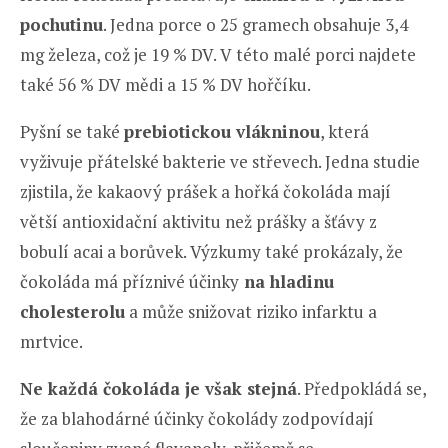
pochutinu
. Jedna porce o 25 gramech obsahuje 3,4
mg železa, což je 19 % DV. V této malé porci najdete
také 56 % DV mědi a 15 % DV hořčíku.
Pyšní se také
prebiotickou vlákninou
, která
vyživuje přátelské bakterie ve střevech. Jedna studie
zjistila, že kakaový prášek a hořká čokoláda mají
větší antioxidační aktivitu než prášky a šťávy z
bobulí acai a borůvek. Výzkumy také prokázaly, že
čokoláda má příznivé účinky
na hladinu
cholesterolu
a může snižovat riziko infarktu a
mrtvice.
Ne každá čokoláda je však stejná
. Předpokládá se,
že za blahodárné účinky čokolády zodpovídají