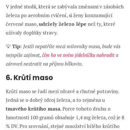
V jedné studii, která se zabývala změnami v zásobách
železa po aerobním cvičení, si ženy konzumující
červené maso,
udržely železo lépe
než ty, které
užívaly doplňky stravy.
💡
Tip:
Jestli nepatříte mezi milovníky masa, bude vás
nejspíše zajímat,
čím ho ve svém jídelníčku
nahradit
a
zároveň neztratit na příjmu bílkovin.
6. Krůtí maso
Krůtí maso se řadí mezi zdravé a chutné potraviny.
Jedná se o dobrý zdroj železa, a to zejména u
tmavého krůtího masa
. Porce tohoto druhu o
hmotnosti 100 gramů obsahuje 1,4 mg železa, což je 8
% DV. Pro srovnání, stejné množství bílého krůtího