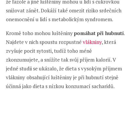
že fazole a jiné luštěniny mohou u lidí s cukrovkou
snižovat zánět. Dokáží také omezit riziko srdečních
onemocnění u lidí s metabolickým syndromem.
Kromě toho mohou luštěniny
pomáhat při hubnutí
.
Najdete v nich spoustu rozpustné
vlákniny
, která
zvyšuje pocit sytosti, tudíž toho méně
zkonzumujete, a snížíte tak svůj příjem kalorií. V
jedné studii se ukázalo, že dieta s vysokým příjmem
vlákniny
obsahující luštěniny je při hubnutí stejně
účinná jako dieta s nízkou konzumací sacharidů.