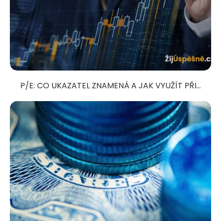
P/E: CO UKAZATEL ZNAMENÁ A JAK VYUŽÍT PŘI...