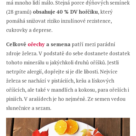
má mnoho lidí málo. Stejná porce dýňových semínek
(28 gramů)
obsahuje
40 % DV hořčíku
, který
pomáhá snižovat riziko inzulínové rezistence,
cukrovky a deprese.
Celkově
ořechy
a semena
patří mezi parádní
zdroje železa. V podstatě do sebe dostanete dostatek
tohoto minerálu u jakýchkoli druhů oříšků. Jestli
netrpíte alergií, dopřejte si je dle libosti. Nejvíce
železa se nachází v pistáciích, kešu a lískových
oříšcích, ale také v mandlích a kokosu, para ořeších i
piniích. V arašídech je ho nejméně. Ze semen vedou
slunečnice a sezam.