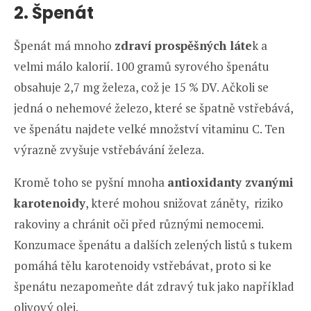
2. Špenát
Špenát má mnoho
zdraví prospěšných láte
k a
velmi málo kalorií. 100 gramů syrového špenátu
obsahuje 2,7 mg železa, což je 15 % DV. Ačkoli se
jedná o nehemové železo, které se špatně vstřebává,
ve špenátu najdete velké množství vitaminu C. Ten
výrazně zvyšuje vstřebávání železa.
Kromě toho se pyšní mnoha
antioxidanty zvanými
karotenoidy
, které mohou snižovat záněty, riziko
rakoviny a chránit oči před různými nemocemi.
Konzumace špenátu a dalších zelených listů s tukem
pomáhá tělu karotenoidy vstřebávat, proto si ke
špenátu nezapomeňte dát zdravý tuk jako například
olivový olej.