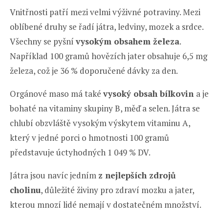
Vnitřnosti patří mezi velmi výživné potraviny. Mezi
oblíbené druhy se řadí játra, ledviny, mozek a srdce.
Všechny se pyšní
vysokým obsahem železa
.
Například 100 gramů hovězích jater obsahuje 6,5 mg
železa, což je 36 % doporučené dávky za den.
Orgánové maso má také
vysoký obsah bílkovin
a je
bohaté na vitaminy skupiny B, měď a selen. Játra se
chlubí obzvláště vysokým výskytem vitaminu A,
který v jedné porci o hmotnosti 100 gramů
představuje úctyhodných 1 049 % DV.
Játra jsou navíc jedním
z nejlepších zdrojů
cholinu
, důležité živiny pro zdraví mozku a jater,
kterou mnozí lidé nemají v dostatečném množství.