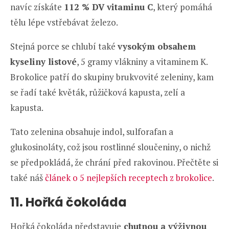
navíc získáte
112 % DV vitaminu C
, který pomáhá
tělu lépe vstřebávat železo.
Stejná porce se chlubí také
vysokým obsahem
kyseliny listové
, 5 gramy vlákniny a vitaminem K.
Brokolice patří do skupiny brukvovité zeleniny, kam
se řadí také květák, růžičková kapusta, zelí a
kapusta.
Tato zelenina obsahuje indol, sulforafan a
glukosinoláty, což jsou rostlinné sloučeniny, o nichž
se předpokládá, že chrání před rakovinou. Přečtěte si
také náš
článek o 5 nejlepších receptech z brokolice
.
11. Hořká čokoláda
Hořká čokoláda představuje
chutnou a výživnou