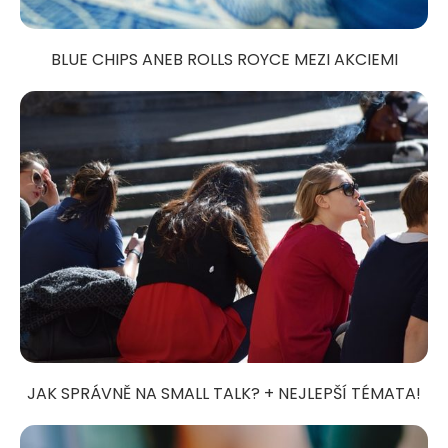
BLUE CHIPS ANEB ROLLS ROYCE MEZI AKCIEMI
JAK SPRÁVNĚ NA SMALL TALK? + NEJLEPŠÍ TÉMATA!