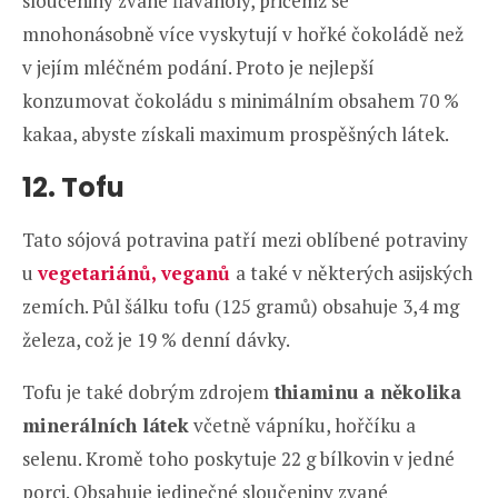
sloučeniny zvané flavanoly, přičemž se
mnohonásobně více vyskytují v hořké čokoládě než
v jejím mléčném podání. Proto je nejlepší
konzumovat čokoládu s minimálním obsahem 70 %
kakaa, abyste získali maximum prospěšných látek.
12. Tofu
Tato sójová potravina patří mezi oblíbené potraviny
u
vegetariánů, veganů
a také v některých asijských
zemích. Půl šálku tofu (125 gramů) obsahuje 3,4 mg
železa, což je 19 % denní dávky.
Tofu je také dobrým zdrojem
thiaminu a několika
minerálních látek
včetně vápníku, hořčíku a
selenu. Kromě toho poskytuje 22 g bílkovin v jedné
porci. Obsahuje jedinečné sloučeniny zvané