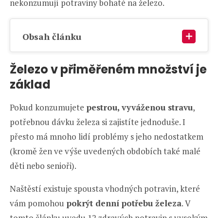
nekonzumují potraviny bohaté na železo.
Obsah článku
Železo v přiměřeném množství je
základ
Pokud konzumujete
pestrou, vyváženou stravu
,
potřebnou dávku železa si zajistíte jednoduše. I
přesto má mnoho lidí problémy s jeho nedostatkem
(kromě žen ve výše uvedených obdobích také malé
děti nebo senioři).
Naštěstí existuje spousta vhodných potravin, které
vám pomohou
pokrýt denní potřebu železa
. V
tomto článku uvedu 12 zdravých potravin s vysokým