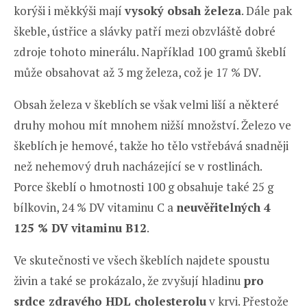
korýši i měkkýši mají
vysoký obsah železa
. Dále pak
škeble, ústřice a slávky patří mezi obzvláště dobré
zdroje tohoto minerálu. Například 100 gramů škeblí
může obsahovat až 3 mg železa, což je 17 % DV.
Obsah železa v škeblích se však velmi liší a některé
druhy mohou mít mnohem nižší množství. Železo ve
škeblích je hemové, takže ho tělo vstřebává snadněji
než nehemový druh nacházející se v rostlinách.
Porce škeblí o hmotnosti 100 g obsahuje také 25 g
bílkovin, 24 % DV vitaminu C a
neuvěřitelných 4
125 % DV vitaminu B12
.
Ve skutečnosti ve všech škeblích najdete spoustu
živin a také se prokázalo, že zvyšují hladinu
pro
srdce zdravého HDL cholesterolu
v krvi. Přestože