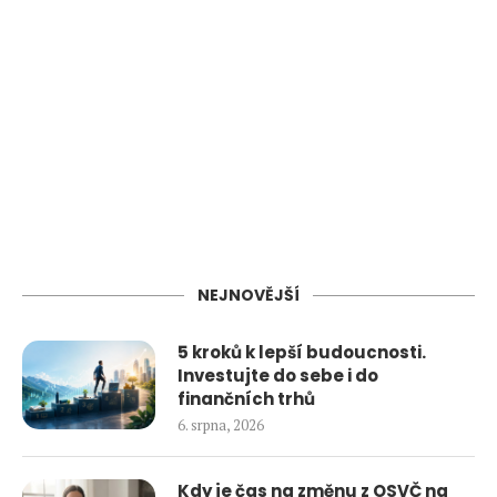
NEJNOVĚJŠÍ
5 kroků k lepší budoucnosti.
Investujte do sebe i do
finančních trhů
6. srpna, 2026
Kdy je čas na změnu z OSVČ na