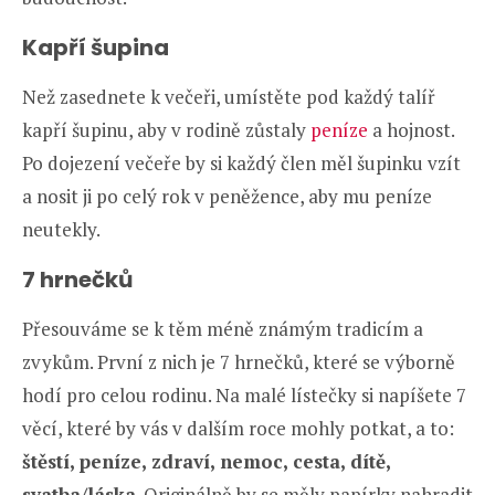
Kapří šupina
Než zasednete k večeři, umístěte pod každý talíř
kapří šupinu, aby v rodině zůstaly
peníze
a hojnost.
Po dojezení večeře by si každý člen měl šupinku vzít
a nosit ji po celý rok v peněžence, aby mu peníze
neutekly.
7 hrnečků
Přesouváme se k těm méně známým tradicím a
zvykům. První z nich je 7 hrnečků, které se výborně
hodí pro celou rodinu. Na malé lístečky si napíšete 7
věcí, které by vás v dalším roce mohly potkat, a to:
štěstí, peníze, zdraví, nemoc, cesta, dítě,
svatba/láska
. Originálně by se měly papírky nahradit