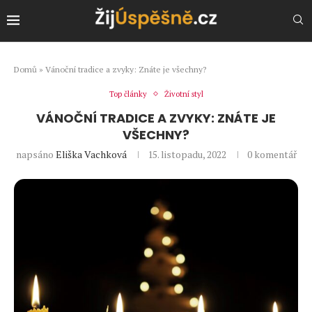
Domů
»
Vánoční tradice a zvyky: Znáte je všechny?
Top články
Životní styl
VÁNOČNÍ TRADICE A ZVYKY: ZNÁTE JE
VŠECHNY?
napsáno
Eliška Vachková
15. listopadu, 2022
0 komentář