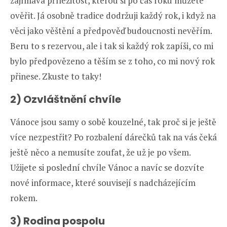
zajímavá příležitost, kterou si po čas roku můžete
ověřit. Já osobně tradice dodržuji každý rok, i když na
věci jako věštění a předpověď budoucnosti nevěřím.
Beru to s rezervou, ale i tak si každý rok zapíši, co mi
bylo předpovězeno a těším se z toho, co mi nový rok
přinese. Zkuste to taky!
2) Ozvláštnění chvíle
Vánoce jsou samy o sobě kouzelné, tak proč si je ještě
více nezpestřit? Po rozbalení dárečků tak na vás čeká
ještě něco a nemusíte zoufat, že už je po všem.
Užijete si poslední chvíle Vánoc a navíc se dozvíte
nové informace, které souvisejí s nadcházejícím
rokem.
3) Rodina pospolu