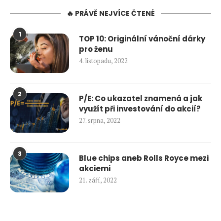
🔥 PRÁVĚ NEJVÍCE ČTENÉ
1
TOP 10: Originální vánoční dárky
pro ženu
4. listopadu, 2022
2
P/E: Co ukazatel znamená a jak
využít při investování do akcií?
27. srpna, 2022
3
Blue chips aneb Rolls Royce mezi
akciemi
21. září, 2022