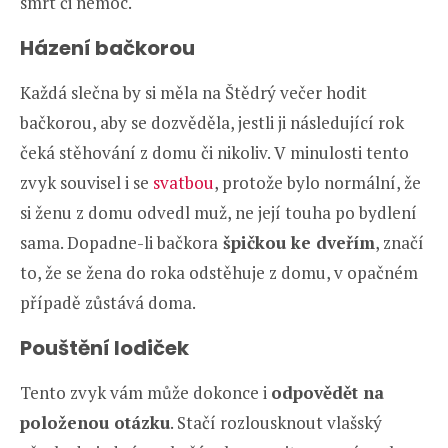
smrt či nemoc.
Házení bačkorou
Každá slečna by si měla na Štědrý večer hodit
bačkorou, aby se dozvěděla, jestli ji následující rok
čeká stěhování z domu či nikoliv. V minulosti tento
zvyk souvisel i se
svatbou
, protože bylo normální, že
si ženu z domu odvedl muž, ne její touha po bydlení
sama. Dopadne-li bačkora
špičkou ke dveřím
, značí
to, že se žena do roka odstěhuje z domu, v opačném
případě zůstává doma.
Pouštění lodiček
Tento zvyk vám může dokonce i
odpovědět na
položenou otázku
. Stačí rozlousknout vlašský