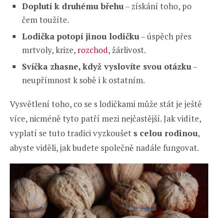
Doplutí k druhému břehu
– získání toho, po
čem toužíte.
Lodička potopí jinou lodičku
– úspěch přes
mrtvoly, krize,
rozchod
, žárlivost.
Svíčka zhasne, když vyslovíte svou otázku
–
neupřímnost k sobě i k ostatním.
Vysvětlení toho, co se s lodičkami může stát je ještě
více, nicméně tyto patří mezi nejčastější. Jak vidíte,
vyplatí se tuto tradici vyzkoušet
s celou rodinou
,
abyste viděli, jak budete společně nadále fungovat.