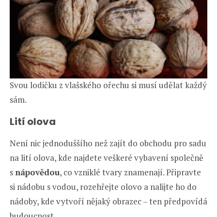
Svou lodičku z vlašského ořechu si musí udělat každý
sám.
Lití olova
Není nic jednoduššího než zajít do obchodu pro sadu
na lití olova, kde najdete veškeré vybavení společně
s
nápovědou
, co vzniklé tvary znamenají. Připravte
si nádobu s vodou, rozehřejte olovo a nalijte ho do
nádoby, kde vytvoří nějaký obrazec – ten předpovídá
budoucnost.