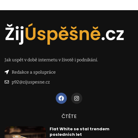
Jak uspět v době internetu v životě i podnikání.
Redakce a spolupráce
p92@zijuspesne.cz
ČTĚTE
Flat White se stal trendem
posledních let