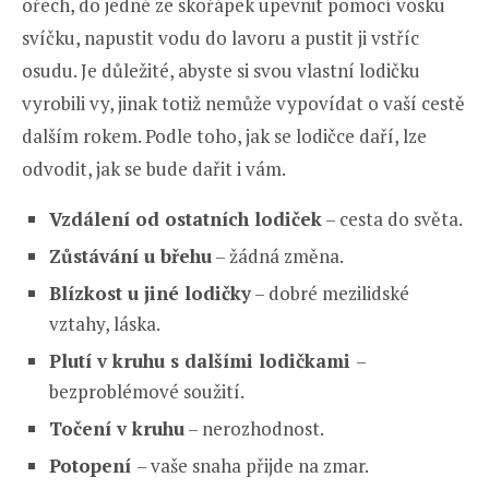
ořech, do jedné ze skořápek upevnit pomocí vosku
svíčku, napustit vodu do lavoru a pustit ji vstříc
osudu. Je důležité, abyste si svou vlastní lodičku
vyrobili vy, jinak totiž nemůže vypovídat o vaší cestě
dalším rokem. Podle toho, jak se lodičce daří, lze
odvodit, jak se bude dařit i vám.
Vzdálení od ostatních lodiček
– cesta do světa.
Zůstávání u břehu
– žádná změna.
Blízkost u jiné lodičky
– dobré mezilidské
vztahy, láska.
Plutí v kruhu s dalšími lodičkami
–
bezproblémové soužití.
Točení v kruhu
– nerozhodnost.
Potopení
– vaše snaha přijde na zmar.